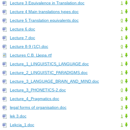
Lecture 3 Equivalence in Translation.doc
1
Lecture 4 Main translations types.doc
1
Lecture 5 Translation equivalents.doc
0
Lecture 6.doc
2
Lecture 7.doc
1
Lecture 8-9 (1C).doc
0
Lectures С.В. Цюра.rtf
1
Lecture_1_LINGUISTICS_LANGUAGE.doc
1
Lecture_2_LINGUISTIC_PARADIGMS.doc
1
Lecture_3_LANGUAGE_BRAIN_AND_MIND.doc
0
Lecture_3_PHONETICS-2.doc
0
Lecture_4_Pragmatics.doc
0
legal forms of organisation.doc
3
lek 3.doc
1
Lekcia_1.doc
1