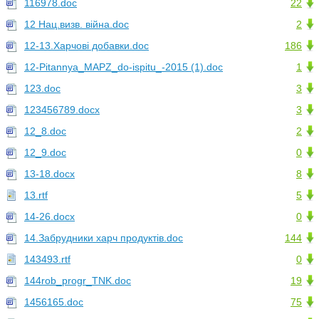
116978.doc
22
12 Нац.визв. війна.doc
2
12-13.Харчові добавки.doc
186
12-Pitannya_MAPZ_do-ispitu_-2015 (1).doc
1
123.doc
3
123456789.docx
3
12_8.doc
2
12_9.doc
0
13-18.docx
8
13.rtf
5
14-26.docx
0
14.Забрудники харч продуктів.doc
144
143493.rtf
0
144rob_progr_TNK.doc
19
1456165.doc
75