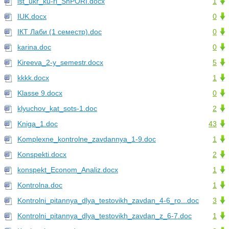
ist_ukr_ku-ri_ShPORI.docx
1
IUK.docx
0
IКТ Лаби (1 семестр).doc
0
karina.doc
0
Kireeva_2-y_semestr.docx
5
kkkk.docx
1
Klasse 9.docx
0
klyuchov_kat_sots-1.doc
2
Kniga_1.doc
43
Komplexne_kontrolne_zavdannya_1-9.doc
1
Konspekti.docx
2
konspekt_Econom_Analiz.docx
1
Kontrolna.doc
1
Kontrolni_pitannya_dlya_testovikh_zavdan_4-6_ro...doc
3
Kontrolni_pitannya_dlya_testovikh_zavdan_z_6-7.doc
1