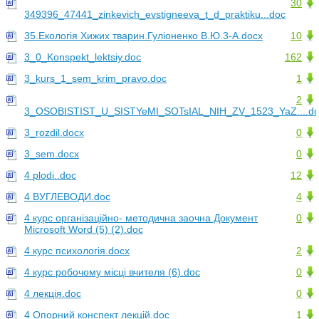
30
349396_47441_zinkevich_evstigneeva_t_d_praktiku...doc
35.Екологія Хижих тварин.Гуліоненко В.Ю.3-А.docx
10
3_0_Konspekt_lektsiy.doc
162
3_kurs_1_sem_krim_pravo.doc
1
2
3_OSOBISTIST_U_SISTYeMI_SOTsIAL_NIH_ZV_1523_YaZ....d
3_rozdil.docx
0
3_sem.docx
0
4 plodi..doc
12
4 ВУГЛЕВОДИ.doc
4
4 курс організаційно- методична заочна Документ
0
Microsoft Word (5) (2).doc
4 курс психологія.docx
2
4 курс робочому місці вчителя (6).doc
0
4 лекція.doc
0
4 Опорний конспект лекцій.doc
1