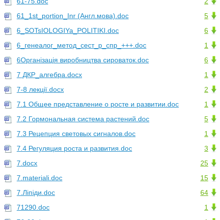
61-75.doc
2
61_1st_portion_Inr (Англ.мова).doc
5
6_SOTsIOLOGIYa_POLITIKI.doc
6
6_генеалог_метод_сест_р_спр_+++.doc
1
6Організація виробництва сироваток.doc
6
7 ДКР_алгебра.docx
1
7-8 лекції.docx
2
7.1 Общее представление о росте и развитии.doc
1
7.2 Гормональная система растений.doc
5
7.3 Рецепция световых сигналов.doc
1
7.4 Регуляция роста и развития.doc
3
7.docx
25
7.materiali.doc
15
7.Ліпіди.doc
64
71290.doc
1