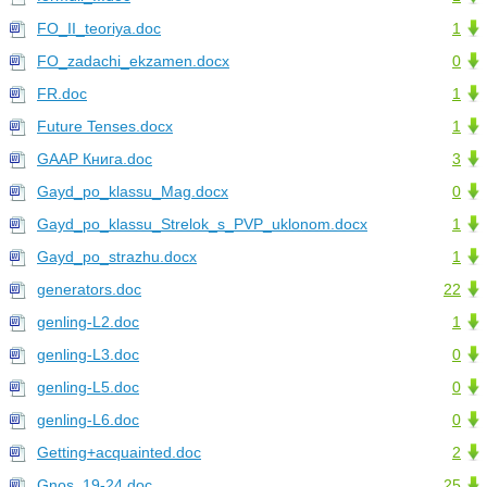
FO_II_teoriya.doc
1
FO_zadachi_ekzamen.docx
0
FR.doc
1
Future Tenses.docx
1
GAAP Книга.doc
3
Gayd_po_klassu_Mag.docx
0
Gayd_po_klassu_Strelok_s_PVP_uklonom.docx
1
Gayd_po_strazhu.docx
1
generators.doc
22
genling-L2.doc
1
genling-L3.doc
0
genling-L5.doc
0
genling-L6.doc
0
Getting+acquainted.doc
2
Gnos_19-24.doc
25