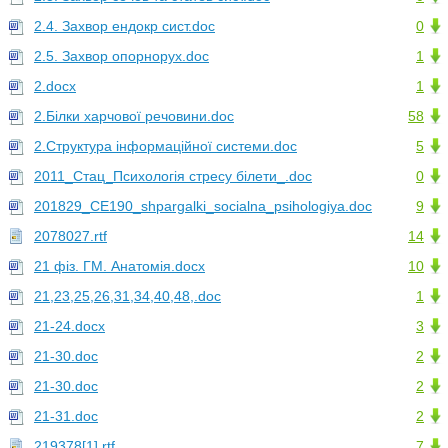
2.4. Захвор ендокр сист.doc
0
2.5. Захвор опорнорух.doc
1
2.docx
1
2.Білки харчової речовини.doc
58
2.Структура інформаційної системи.doc
5
2011_Стац_Психологія стресу білети_.doc
0
201829_CE190_shpargalki_socialna_psihologiya.doc
9
2078027.rtf
14
21 фіз. ГМ. Анатомія.docx
10
21,23,25,26,31,34,40,48,.doc
1
21-24.docx
3
21-30.doc
2
21-30.doc
2
21-31.doc
2
219378[1].rtf
7