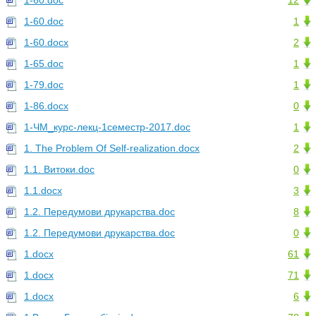
1-60.doc
12
1-60.doc
1
1-60.docx
2
1-65.doc
1
1-79.doc
1
1-86.docx
0
1-ЧМ_курс-лекц-1семестр-2017.doc
1
1. The Problem Of Self-realization.docx
2
1.1. Витоки.doc
0
1.1.docx
3
1.2. Передумови друкарства.doc
8
1.2. Передумови друкарства.doc
0
1.docx
61
1.docx
71
1.docx
6