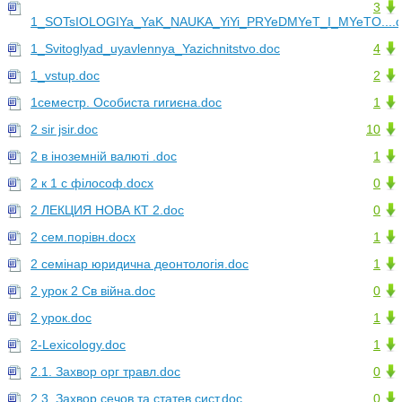
3
1_SOTsIOLOGIYa_YaK_NAUKA_YiYi_PRYeDMYeT_I_MYeTO....
1_Svitoglyad_uyavlennya_Yazichnitstvo.doc
4
1_vstup.doc
2
1семестр. Особиста гигиєна.doc
1
2 sir jsir.doc
10
2 в іноземній валюті .doc
1
2 к 1 с філософ.docx
0
2 ЛЕКЦИЯ НОВА КТ 2.doc
0
2 сем.порівн.docx
1
2 семінар юридична деонтологія.doc
1
2 урок 2 Св війна.doc
0
2 урок.doc
1
2-Lexicology.doc
1
2.1. Захвор орг травл.doc
0
2.3. Захвор сечов та статев сист.doc
0