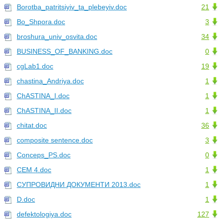
Borotba_patritsiyiv_ta_plebeyiv.doc
21
Bo_Shpora.doc
3
broshura_univ_osvita.doc
34
BUSINESS_OF_BANKING.doc
0
cgLab1.doc
19
chastina_Andriya.doc
1
ChASTINA_I.doc
1
ChASTINA_II.doc
1
chitat.doc
36
composite sentence.doc
3
Conceps_PS.doc
0
CЕМ 4.doc
1
CУПРОВИДНИ ДОКУМЕНТИ 2013.doc
1
D.doc
1
defektologiya.doc
127