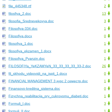
file_445348.rtf
2
filosfiya_2.doc
13
filosofia_Srednevekovya.doc
3
Filosofiya-334.doc
1
Filosofiya.docx
0
filosofiya_1.doc
1
filosofiya_ekzamen_1.docx
0
Filosofiya_Pyanzin.doc
1
FILOSOFIYa_YeKZAMYeN_33_33_33_33_33-2.doc
26
fil_skhodu_vidpovidi_na_ispit_1.docx
0
FINANCIAL MANAGEMENT 3 курс 2 семестр.doc
1
Finansovo-kreditna_sistema.doc
0
Fizychna_reabilitacija_pry_cukrovomu_diabeti.doc
1
Formuli_I.doc
3
formuli_II.doc
1