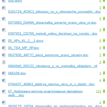
000.docx
0
3
0161724_AC6C1_bilousov_yu_v_vikonavche_provadzh...doc
5
0373483_D4A9A_shpargalka_agrarne_pravo_ukra_ni.doc
3
0397931_CD705_metodi_vplivu_derzhavi_na_rozvito...doc
05_APs_KL_2__1.docx
0
05_ТЕА_МР_ЛР.doc
0
0637830_46F7C_lekcii_agrarnoe_pravo_ukrainy.doc
2
2
0660940_0DC22_nikolaeva_s_yu_metodika_vikladann...rtf
066109.doc
1
4
0764437_46863_tablicya_istoriya_ukra_ni_v_datah...doc
07_Наближені методи розв’язування звичайних
111
диф....doc
1
0839129_16E04_shpargalka_po_pedagogicheskoy_psi...docx