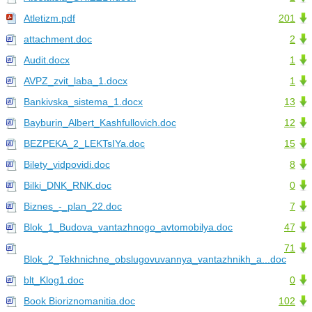
Atletizm.pdf
201
attachment.doc
2
Audit.docx
1
AVPZ_zvit_laba_1.docx
1
Bankivska_sistema_1.docx
13
Bayburin_Albert_Kashfullovich.doc
12
BEZPEKA_2_LEKTsIYa.doc
15
Bilety_vidpovidi.doc
8
Bilki_DNK_RNK.doc
0
Biznes_-_plan_22.doc
7
Blok_1_Budova_vantazhnogo_avtomobilya.doc
47
71
Blok_2_Tekhnichne_obslugovuvannya_vantazhnikh_a...doc
blt_Klog1.doc
0
Book Bioriznomanitia.doc
102