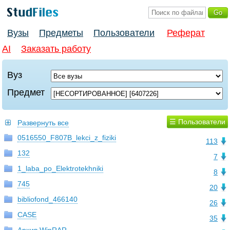
Вузы
Предметы
Пользователи
Реферат
AI
Заказать работу
Вуз
Предмет
☰ Пользователи
Развернуть все
0516550_F807B_lekci_z_fiziki
113
132
7
1_laba_po_Elektrotekhniki
8
745
20
bibliofond_466140
26
CASE
35