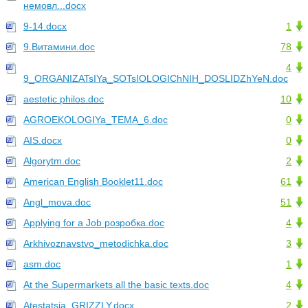
немовл...docx
9-14.docx
1
9.Витамини.doc
78
4
9_ORGANIZATsIYa_SOTsIOLOGIChNIH_DOSLIDZhYeN.doc
aestetic philos.doc
10
AGROEKOLOGIYa_TEMA_6.doc
0
AIS.docx
0
Algorytm.doc
2
American English Booklet11.doc
61
Angl_mova.doc
51
Applying for a Job розробка.doc
4
Arkhivoznavstvo_metodichka.doc
3
asm.doc
1
At the Supermarkets all the basic texts.doc
4
Atestatsia_GRIZZLY.docx
2