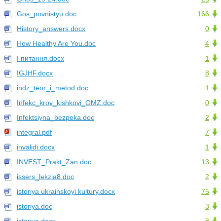
Gos_povnistyu.doc
166
History_answers.docx
0
How Healthy Are You.doc
4
I питання.docx
1
IGJHF.docx
8
indz_teor_i_metod.doc
1
Infekc_krov_kishkovi_OMZ.doc
0
Infektsiyna_bezpeka.doc
2
integral.pdf
7
invalidi.docx
1
INVEST_Prakt_Zan.doc
13
issers_lekzia8.doc
2
istoriya ukrainskoyi kultury.docx
75
istoriya.doc
3