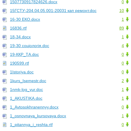
1507730917824626.docx
0
15ГСТУ-204.04.05.001-20031 кап ремонт.doc
10
16-30 ЕКО.docx
1
16836.rtf
89
18-34.docx
1
19-30 соціологія.doc
4
19-ККР_ТА.doc
0
190599.rtf
0
1Istoriya.doc
0
1kurs_Isemestr.doc
2
1nmk-log_yur.doc
1
1_AKUSTIKA.doc
1
1_Avtosokhranennyy.docx
0
1_osnovnaya_kursovaya.docx
1
1_pitannya_i_reshta.rtf
0