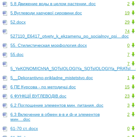
5.8 Движение воды в целом растении..doc
2
5.Вуглеводи харчової сировини.doc
19
52.docx
29
74
527110_E6417_otvety_k_ekzamenu_po_socialnoy_psi....doc
55. Стилистическая морфология.docx
0
55.doc
7
7
5_YeKONOMIChNA_SOTsIOLOGIYa_SOTsIOLOGIYa_PRATsI....
5__Dekorantivno-prikladne_mistetstvo.doc
1
6 ПЕ Курсова - по методичці.doc
15
6 ФУНКЦІЇ ВУГЛЕВОДІВ.doc
23
6.2 Поглощение элементов мин. питания..doc
3
6.3 Включение в обмен в-в и ф-и элементов
2
мин....doc
61-70 ст..docx
0