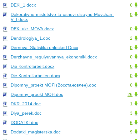
DEKi_1.docx
0
Dekorativne-mistetstvo-ta-osnovi-dizaynu-Movchan-
0
V_I.docx
DEK_ukr_MOVA.docx
0
Dendrologiya_1.doc
2
Dernova_Statistika.unlocked.Docx
0
Derzhavne_regulyuvannya_ekonomiki.docx
0
Die Kontrolarbeit.docx
0
Die Kontrollarbeiten.docx
0
Dipomny_proekt МОЯ (Восстановлен).doc
0
Dipomny_proekt МОЯ.doc
26
DKR_2014.doc
1
Dlya_perek.doc
3
DODATKI.doc
6
Dodatki_magisterska.doc
9