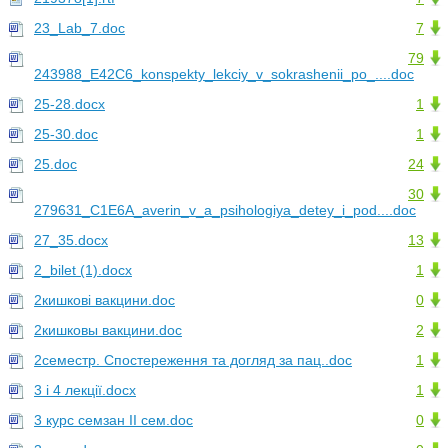
23_Lab_7.doc
7
79
243988_E42C6_konspekty_lekciy_v_sokrashenii_po_....doc
25-28.docx
1
25-30.doc
1
25.doc
24
30
279631_C1E6A_averin_v_a_psihologiya_detey_i_pod....doc
27_35.docx
13
2_bilet (1).docx
1
2кишкові вакцини.doc
0
2кишковы вакцини.doc
2
2семестр. Спостереження та догляд за пац..doc
1
3 і 4 лекції.docx
1
3 курс семзан ІІ сем.doc
0