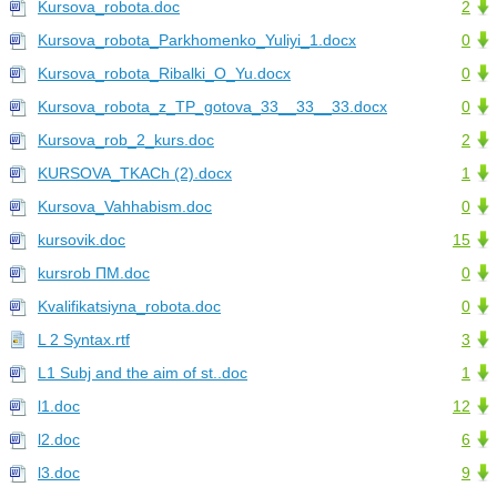
Kursova_robota.doc
2
Kursova_robota_Parkhomenko_Yuliyi_1.docx
0
Kursova_robota_Ribalki_O_Yu.docx
0
Kursova_robota_z_TP_gotova_33__33__33.docx
0
Kursova_rob_2_kurs.doc
2
KURSOVA_TKACh (2).docx
1
Kursova_Vahhabism.doc
0
kursovik.doc
15
kursrob ПМ.doc
0
Kvalifikatsiyna_robota.doc
0
L 2 Syntax.rtf
3
L1 Subj and the aim of st..doc
1
l1.doc
12
l2.doc
6
l3.doc
9