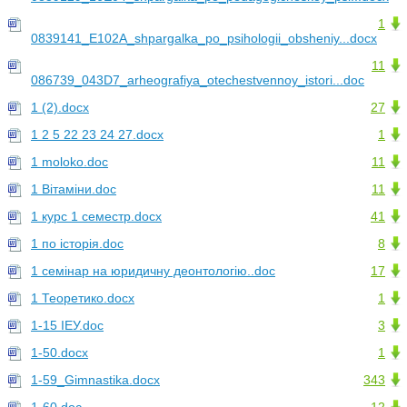
1
0839141_E102A_shpargalka_po_psihologii_obsheniy...docx
11
086739_043D7_arheografiya_otechestvennoy_istori...doc
1 (2).docx
27
1 2 5 22 23 24 27.docx
1
1 moloko.doc
11
1 Вітаміни.doc
11
1 курс 1 семестр.docx
41
1 по історія.doc
8
1 семінар на юридичну деонтологію..doc
17
1 Теоретико.docx
1
1-15 ІЕУ.doc
3
1-50.docx
1
1-59_Gimnastika.docx
343