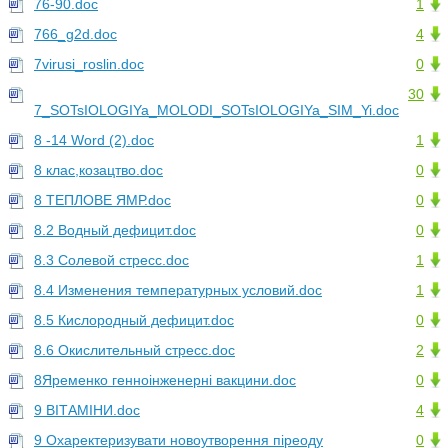
76-90.doc
1
766_g2d.doc
4
7virusi_roslin.doc
0
30
7_SOTsIOLOGIYa_MOLODI_SOTsIOLOGIYa_SIM_Yi.doc
8 -14 Word (2).doc
1
8 клас,козацтво.doc
0
8 ТЕПЛОВЕ ЯМР.doc
0
8.2 Водный дефицит.doc
0
8.3 Солевой стресс.doc
1
8.4 Изменения температурных условий.doc
1
8.5 Кислородный дефицит.doc
0
8.6 Окислительный стресс.doc
2
8Яременко генноінженерні вакцини.doc
0
9 ВІТАМІНИ.doc
4
9 Охаректеризувати новоутворення піреоду
0