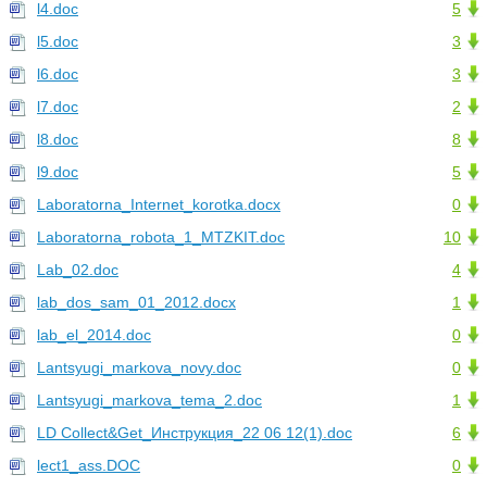
l4.doc
5
l5.doc
3
l6.doc
3
l7.doc
2
l8.doc
8
l9.doc
5
Laboratorna_Internet_korotka.docx
0
Laboratorna_robota_1_MTZKIT.doc
10
Lab_02.doc
4
lab_dos_sam_01_2012.docx
1
lab_el_2014.doc
0
Lantsyugi_markova_novy.doc
0
Lantsyugi_markova_tema_2.doc
1
LD Collect&Get_Инструкция_22 06 12(1).doc
6
lect1_ass.DOC
0