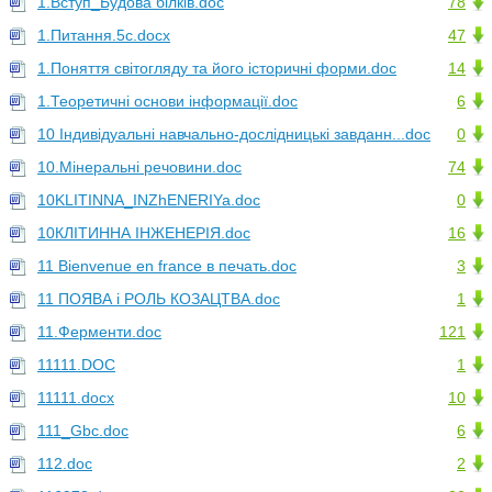
1.Вступ_Будова білків.doc
78
1.Питання.5с.docx
47
1.Поняття світогляду та його історичні форми.doc
14
1.Теоретичні основи інформації.doc
6
10 Індивідуальні навчально-дослідницькі завданн...doc
0
10.Мінеральні речовини.doc
74
10KLITINNA_INZhENERIYa.doc
0
10КЛІТИННА ІНЖЕНЕРІЯ.doc
16
11 Bienvenue en france в печать.doc
3
11 ПОЯВА і РОЛЬ КОЗАЦТВА.doc
1
11.Ферменти.doc
121
11111.DOC
1
11111.docx
10
111_Gbc.doc
6
112.doc
2