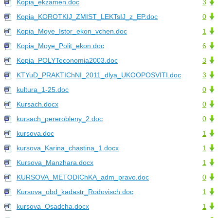
Kopia_ekzamen.doc
3
Kopia_KOROTKIJ_ZMIST_LEKTsIJ_z_EP.doc
0
Kopia_Moye_Istor_ekon_vchen.doc
1
Kopia_Moye_Polit_ekon.doc
6
Kopia_POLYTeconomia2003.doc
3
KTYuD_PRAKTIChNI_2011_dlya_UKOOPOSVITI.doc
3
kultura_1-25.doc
0
Kursach.docx
0
kursach_pererobleny_2.doc
0
kursova.doc
1
kursova_Karina_chastina_1.docx
1
Kursova_Manzhara.docx
1
KURSOVA_METODIChKA_adm_pravo.doc
0
Kursova_obd_kadastr_Rodovisch.doc
1
kursova_Osadcha.docx
1