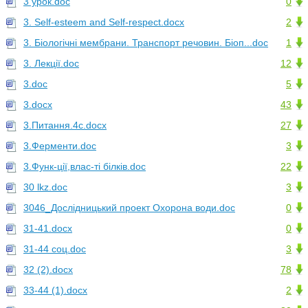
3 урок.doc
0
3. Self-esteem and Self-respect.docx
2
3. Біологічні мембрани. Транспорт речовин. Біоп...doc
1
3. Лекції.doc
12
3.doc
5
3.docx
43
3.Питання.4с.docx
27
3.Ферменти.doc
3
3.Функ-ції,влас-ті білків.doc
22
30 lkz.doc
3
3046_Дослідницький проект Охорона води.doc
0
31-41.docx
0
31-44 соц.doc
3
32 (2).docx
78
33-44 (1).docx
2