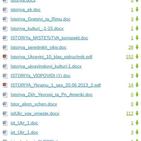
istoriya.docx
8
istoriya_ek.doc
1
Istoriya_Gretsiyi_ta_Rimu.doc
3
Istoriya_kulturi_-1-15.docx
1
ISTORIYa_MISTETsTVA_konspekt.doc
1
Istoriya_serednikh_vikiv.doc
28
Istoriya_Ukrayini_10_klas_pidruchnik.pdf
152
Istoriya_ukrayinskoyi_kulturi-1.docx
1
ISTORIYa_VIDPOVIDI (1).doc
9
ISTORIYA_Ykrainu_1_ses_20.06.2013_2.pdf
14
Istoriya_Zkh_Yevropi_ta_Pn_Ameriki.doc
0
Istor_ekon_vchen.docx
0
istUkr_vse_vmeste.docx
112
ist_Ukr_1.doc
1
ist_Ukr_1.doc
3