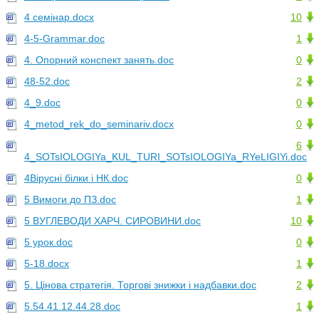
4 семінар.docx
10
4-5-Grammar.doc
1
4. Опорний конспект занять.doc
0
48-52.doc
2
4_9.doc
0
4_metod_rek_do_seminariv.docx
0
6
4_SOTsIOLOGIYa_KUL_TURI_SOTsIOLOGIYa_RYeLIGIYi.doc
4Вірусні білки і НК.doc
0
5 Вимоги до ПЗ.doc
1
5 ВУГЛЕВОДИ ХАРЧ. СИРОВИНИ.doc
10
5 урок.doc
0
5-18.docx
1
5. Цінова стратегія. Торгові знижки і надбавки.doc
2
5.54.41.12.44.28.doc
1