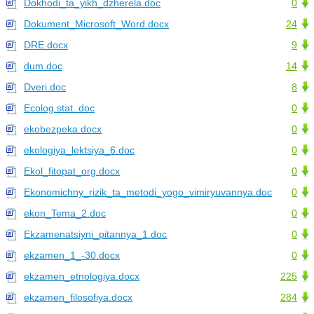
Dokhodi_ta_yikh_dzherela.doc
0
Dokument_Microsoft_Word.docx
24
DRE.docx
9
dum.doc
14
Dveri.doc
8
Ecolog.stat..doc
0
ekobezpeka.docx
0
ekologiya_lektsiya_6.doc
0
Ekol_fitopat_org.docx
0
Ekonomichny_rizik_ta_metodi_yogo_vimiryuvannya.doc
0
ekon_Tema_2.doc
0
Ekzamenatsiyni_pitannya_1.doc
0
ekzamen_1_-30.docx
0
ekzamen_etnologiya.docx
225
ekzamen_filosofiya.docx
284