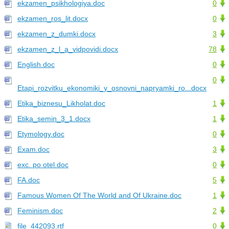
ekzamen_psikhologiya.doc
0
ekzamen_ros_lit.docx
0
ekzamen_z_dumki.docx
3
ekzamen_z_l_a_vidpovidi.docx
78
English.doc
0
0
Etapi_rozvitku_ekonomiki_y_osnovni_napryamki_ro...docx
Etika_biznesu_Likholat.doc
1
Etika_semin_3_1.docx
1
Etymology.doc
0
Exam.doc
3
exc. po otel.doc
0
FA.doc
5
Famous Women Of The World and Of Ukraine.doc
1
Feminism.doc
2
file_442093.rtf
0