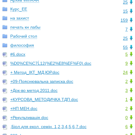
Архив WinRAR
25
Курс_ЕЕ
15
на захист
159
печать кн лабы
7
Рабочий стол
25
философия
55
#6.docx
5
%D0%CE%C7Ĺ12(%E2%E8%EF%F0).doc
9
+ Метод_ІКТ_МД,ЮР.doc
24
+09-Пояснювальна записка.doc
2
+Док-во метод.2011.doc
3
+КУРСОВА_МЕТОДИЧКА ТДП.doc
1
+НП МЕН.doc
2
+Рекультивація.doc
0
,Біол.для екол. семін. 1,2,3,4,5,6,7.doc
6