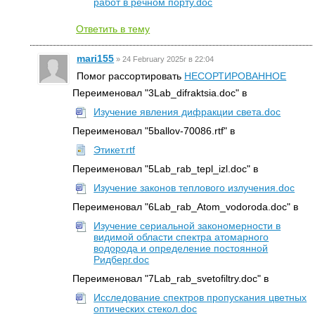
работ в речном порту.doc
Ответить в тему
mari155
»
24 February 2025г в 22:04
Помог рассортировать
НЕСОРТИРОВАННОЕ
Переименовал "3Lab_difraktsia.doc" в
Изучение явления дифракции света.doc
Переименовал "5ballov-70086.rtf" в
Этикет.rtf
Переименовал "5Lab_rab_tepl_izl.doc" в
Изучение законов теплового излучения.doc
Переименовал "6Lab_rab_Atom_vodoroda.doc" в
Изучение сериальной закономерности в
видимой области спектра атомарного
водорода и определение постоянной
Ридберг.doc
Переименовал "7Lab_rab_svetofiltry.doc" в
Исследование спектров пропускания цветных
оптических стекол.doc