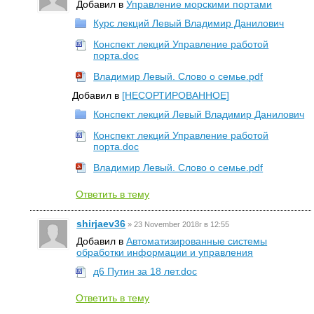
Добавил в
Управление морскими портами
Курс лекций Левый Владимир Данилович
Конспект лекций Управление работой
порта.doc
Владимир Левый. Слово о семье.pdf
Добавил в
[НЕСОРТИРОВАННОЕ]
Конспект лекций Левый Владимир Данилович
Конспект лекций Управление работой
порта.doc
Владимир Левый. Слово о семье.pdf
Ответить в тему
shirjaev36
»
23 November 2018г в 12:55
Добавил в
Автоматизированные системы
обработки информации и управления
д6 Путин за 18 лет.doc
Ответить в тему