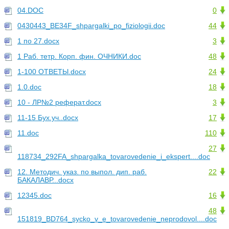
04.DOC
0
0430443_BE34F_shpargalki_po_fiziologii.doc
44
1 по 27.docx
3
1 Раб. тетр. Корп. фин. ОЧНИКИ.doc
48
1-100 ОТВЕТЫ.docx
24
1.0.doc
18
10 - ЛР№2 реферат.docx
3
11-15 Бух.уч..docx
17
11.doc
110
27
118734_292FA_shpargalka_tovarovedenie_i_ekspert....doc
12. Методич. указ. по выпол. дип. раб.
22
БАКАЛАВР...docx
12345.doc
16
48
151819_BD764_sycko_v_e_tovarovedenie_neprodovol....doc