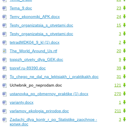
Tema_9.doc
23
Temy_ekonomiki_APK.docx
24
Testy_organizatsia_s_otvetami.doc
15
Testy_organizatsia_s_otvetami.doc
3
tetradMDK04_9_kl (1).docx
2
The_World_Around_Us.rtf
20
toppzh_otvety_dlya_GEK.doc
9
topref.ru-89390.doc
39
To_chego_ne_dal_na_lektsiakh_i_praktikakh.doc
31
Uchebnik_po_neprodam.doc
121
ustanovka_po_obmernoy_praktike (1).docx
270
varianty.docx
1
varlamov_ekologia_prirodop.doc
211
Zadachi_dlya_kontr_r_po_Statistike_zaochnoe -
3
копия.doc