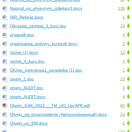
Neprod_po_shveynym_izdeliam3.docx
135
NIR_Referat.docx
1
Obrazets_otcheta_3_kurs.doc
14
organelli.doc
3
organizatsia_gotovyy_kursovik.docx
2
otchet (1).docx
12
otchet_4_kurs.doc
3
Otchet_metrologia1_peredelka (1).doc
1
otvety_1.doc
23
otvety_AUDIT.doc
2
otvety_AUDIT.docx
4
Otvety_GAK_2015_-_TM_UO_UprAPK.pdf
66
Otvety_na_tovarovedenie (Автосохраненный).docx
22
Otvety_po_EM.docx
1