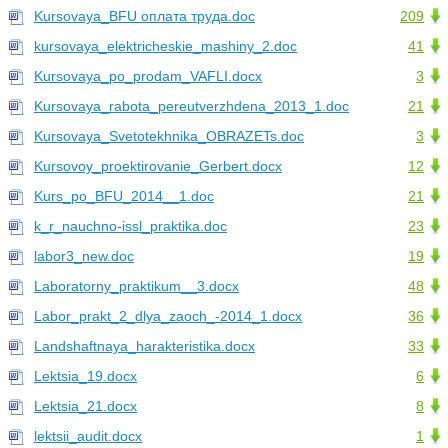
Kursovaya_BFU оплата труда.doc
209
kursovaya_elektricheskie_mashiny_2.doc
41
Kursovaya_po_prodam_VAFLI.docx
3
Kursovaya_rabota_pereutverzhdena_2013_1.doc
21
Kursovaya_Svetotekhnika_OBRAZETs.doc
3
Kursovoy_proektirovanie_Gerbert.docx
12
Kurs_po_BFU_2014__1.doc
21
k_r_nauchno-issl_praktika.doc
23
labor3_new.doc
19
Laboratorny_praktikum__3.docx
48
Labor_prakt_2_dlya_zaoch_-2014_1.docx
36
Landshaftnaya_harakteristika.docx
33
Lektsia_19.docx
6
Lektsia_21.docx
8
lektsii_audit.docx
1