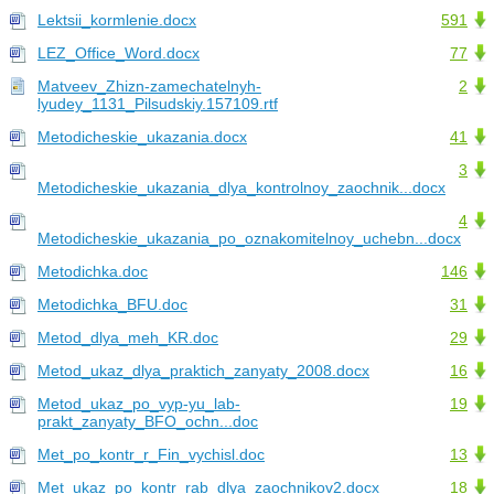
Lektsii_kormlenie.docx
591
LEZ_Office_Word.docx
77
Matveev_Zhizn-zamechatelnyh-
2
lyudey_1131_Pilsudskiy.157109.rtf
Metodicheskie_ukazania.docx
41
3
Metodicheskie_ukazania_dlya_kontrolnoy_zaochnik...docx
4
Metodicheskie_ukazania_po_oznakomitelnoy_uchebn...docx
Metodichka.doc
146
Metodichka_BFU.doc
31
Metod_dlya_meh_KR.doc
29
Metod_ukaz_dlya_praktich_zanyaty_2008.docx
16
Metod_ukaz_po_vyp-yu_lab-
19
prakt_zanyaty_BFO_ochn...doc
Met_po_kontr_r_Fin_vychisl.doc
13
Met_ukaz_po_kontr_rab_dlya_zaochnikov2.docx
18