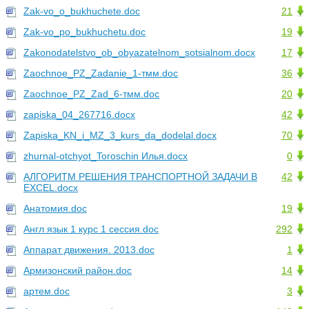
Zak-vo_o_bukhuchete.doc
21
Zak-vo_po_bukhuchetu.doc
19
Zakonodatelstvo_ob_obyazatelnom_sotsialnom.docx
17
Zaochnoe_PZ_Zadanie_1-тмм.doc
36
Zaochnoe_PZ_Zad_6-тмм.doc
20
zapiska_04_267716.docx
42
Zapiska_KN_i_MZ_3_kurs_da_dodelal.docx
70
zhurnal-otchyot_Toroschin Илья.docx
0
АЛГОРИТМ РЕШЕНИЯ ТРАНСПОРТНОЙ ЗАДАЧИ В
42
ЕXCEL.docx
Анатомия.doc
19
Англ язык 1 курс 1 сессия.doc
292
Аппарат движения. 2013.doc
1
Армизонский район.doc
14
артем.doc
3