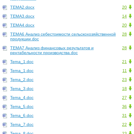
TEMA2.docx
20
TEMA3.docx
14
TEMA4.docx
20
TEMA6 Анализ себестоимости сельскохозяйственной
28
продукции.doc
TEMA7 Анализ финансовых результатов и
28
рентабельности производства.doc
Tema_1.doc
21
Tema_1.doc
11
Tema_2.doc
23
Tema_3.doc
18
Tema_4.doc
27
Tema_5.doc
36
Tema_6.doc
31
Tema_7.doc
22
Tema_8.doc
23