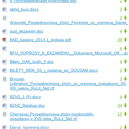
8.Топографическая подготовка.doc
1
akhd_kurs.docx
3
3
Antonetti_Povsednevnaya_zhizn_Florentsii_vo_vremena_Dante_R
aud_ekzamen.doc
4
BAD_katalog_2013-1_legkaja.pdf
39
4
BFU_VOPROSY_K_EKZAMENU__Dokument_Microsoft_Off....do
Bilety_GAK_bukh_5.doc
4
BILETY_MDK_03_i_zadania_po_SOUSAM.docx
3
Bryunel-
3
Lobrishon_Povsednevnaya_zhizn_vo_vremena_trubadurov_XII-
XIII_vekov_RuLit_Net.rtf
BZhD_1 (5).docx
4
BZhD_Balabas.doc
34
Chernaya_Povsednevnaya-zhizn-moskovskih-
13
gosudarey-v-XVII-veke_RuLit_Net.rtf
Darya_Igorevna.docx
2