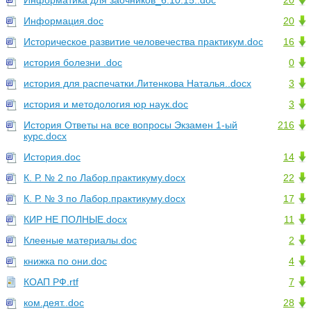
Информатика для заочников_6.10.15..doc
20
Информация.doc
20
Историческое развитие человечества практикум.doc
16
история болезни .doc
0
история для распечатки.Литенкова Наталья..docx
3
история и методология юр наук.doc
3
История Ответы на все вопросы Экзамен 1-ый
216
курс.docx
История.doc
14
К. Р. № 2 по Лабор.практикуму.docx
22
К. Р. № 3 по Лабор.практикуму.docx
17
КИР НЕ ПОЛНЫЕ.docx
11
Клееные материалы.doc
2
книжка по они.doc
4
КОАП РФ.rtf
7
ком.деят..doc
28