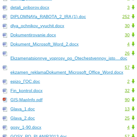
detali_priborov.docx
3
DIPLOMNAYa_RABOTA_2_IRA (1).doc
252
dlya_ochnikov_vyuchit.docx
30
Dokumentirovanie.docx
30
Dokument_Microsoft_Word_2.docx
4
26
Ekzamenatsionnye_voprosy_po_Otechestvennoy_isto....doc
57
ekzamen_reklamaDokument_Microsoft_Office_Word.docx
epizo_ГОС.doc
2
Fin_kontrol.docx
32
GIS-MapInfo.pdf
90
Glava_1.doc
13
Glava_2.doc
25
gosy_1-90.docx
4
GOSY_PO_PLANIR2013.doc
57