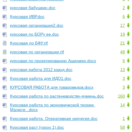
курсовая бабушкин.doc
2
Курсовая ИВР.doc
6
курсовая организация2.doc
17
курсовая по БОРу ee.doc
19
Курсовая по БФУ.rtf
21
курсовая по организации.rtf
48
курсовая по проектированию Ашихмин.docx
6
курсовая работа 2012 кэахд.doc
13
Курсовая работа для ИДО1.doc
3
КУРСОВАЯ РАБОТА для товароведов.docx
3
Курсовая работа по растеневодству-ячмень.doc
160
Курсовая работа по экономической теории.
14
Малюги...docx
Курсовая работа. Оперативная хирургия.doc
1
Курсовая раст (горох 1).doc
58