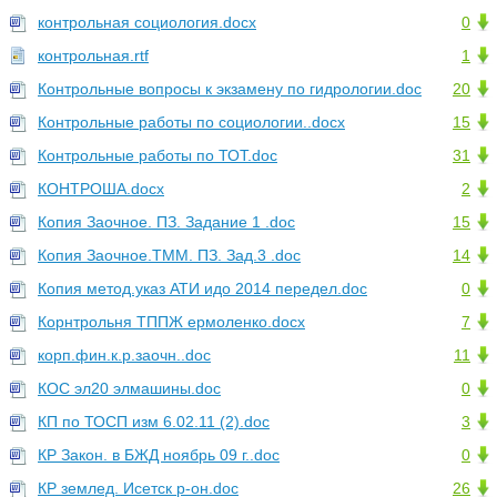
контрольная социология.docx
0
контрольная.rtf
1
Контрольные вопросы к экзамену по гидрологии.doc
20
Контрольные работы по социологии..docx
15
Контрольные работы по ТОТ.doc
31
КОНТРОША.docx
2
Копия Заочное. ПЗ. Задание 1 .doc
15
Копия Заочное.ТММ. ПЗ. Зад.3 .doc
14
Копия метод.указ АТИ идо 2014 передел.doc
0
Корнтрольня ТППЖ ермоленко.docx
7
корп.фин.к.р.заочн..doc
11
КОС эл20 элмашины.doc
0
КП по ТОСП изм 6.02.11 (2).doc
3
КР Закон. в БЖД ноябрь 09 г..doc
0
КР землед. Исетск р-он.doc
26