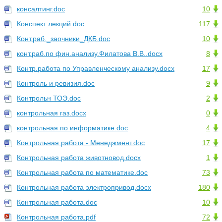
консалтинг.doc
10
Конспект лекций.doc
117
Конт.раб._заочники_ДКБ.doc
10
конт.раб.по фин.анализу.Филатова В.В..docx
8
Контр.работа по Управленческому анализу.docx
17
Контроль и ревизия.doc
9
Контрольн ТОЭ.doc
2
контрольная газ.docx
0
контрольная по информатике.doc
4
Контрольная работа - Менеджмент.doc
17
Контрольная работа животновод.docx
1
Контрольная работа по математике.doc
73
Контрольная работа электропривод.docx
180
Контрольная работа.doc
10
Контрольная работа.pdf
72