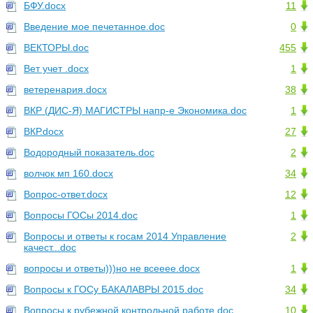
БФУ.docx
11
Введение мое печетанное.doc
0
ВЕКТОРЫ.doc
455
Вет учет .docx
1
ветеренария.docx
38
ВКР (ДИС-Я) МАГИСТРЫ напр-е Экономика.doc
1
ВКР.docx
27
Водородный показатель.doc
2
волчок мп 160.docx
34
Вопрос-ответ.docx
12
Вопросы ГОСы 2014.doc
1
Вопросы и ответы к госам 2014 Управление
2
качест...doc
вопросы и ответы)))но не всееее.docx
1
Вопросы к ГОСу БАКАЛАВРЫ 2015.doc
34
Вопросы к рубежной контрольной работе.doc
10