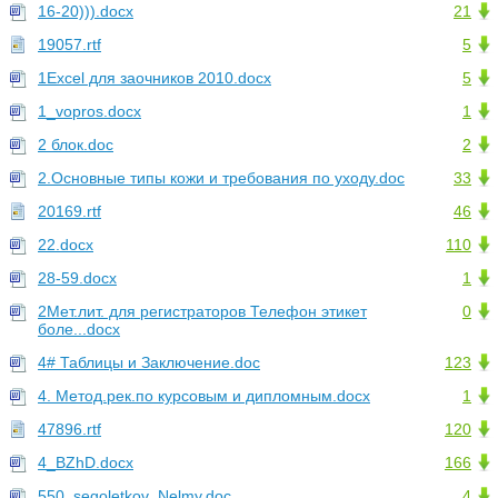
16-20))).docx
21
19057.rtf
5
1Excel для заочников 2010.docx
5
1_vopros.docx
1
2 блок.doc
2
2.Основные типы кожи и требования по уходу.doc
33
20169.rtf
46
22.docx
110
28-59.docx
1
2Мет.лит. для регистраторов Телефон этикет
0
боле...docx
4# Таблицы и Заключение.doc
123
4. Метод.рек.по курсовым и дипломным.docx
1
47896.rtf
120
4_BZhD.docx
166
550_segoletkov_Nelmy.doc
4