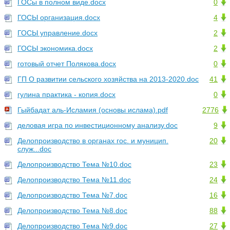
ГОСы в полном виде.docx
0
ГОСЫ организация.docx
4
ГОСЫ управление.docx
2
ГОСЫ экономика.docx
2
готовый отчет Полякова.docx
0
ГП О развитии сельского хозяйства на 2013-2020.doc
41
гулина практика - копия.docx
0
Гыйбадат аль-Исламия (основы ислама).pdf
2776
деловая игра по инвестиционному анализу.doc
9
Делопроизводство в органах гос. и муницип.
20
служ...doc
Делопроизводство Тема №10.doc
23
Делопроизводство Тема №11.doc
24
Делопроизводство Тема №7.doc
16
Делопроизводство Тема №8.doc
88
Делопроизводство Тема №9.doc
27