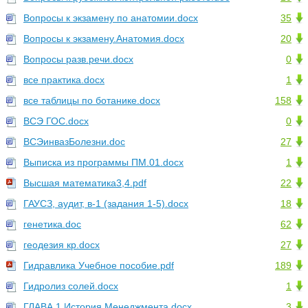
Вопросы к экзамену по анатомии.docx
35
Вопросы к экзамену.Анатомия.docx
20
Вопросы разв.речи.docx
0
все практика.docx
1
все таблицы по ботанике.docx
158
ВСЭ ГОС.docx
0
ВСЭинвазБолезни.doc
27
Выписка из программы ПМ.01.docx
1
Высшая математика3,4.pdf
22
ГАУСЗ, аудит, в-1 (задания 1-5).docx
18
генетика.doc
62
геодезия кр.docx
27
Гидравлика Учебное пособие.pdf
189
Гидролиз солей.docx
1
ГЛАВА 1 История Менеджмента.docx
3