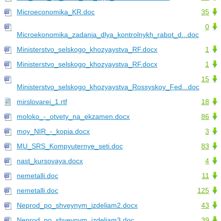
Microeconomika_KR.doc
35
0
Microekonomika_zadania_dlya_kontrolnykh_rabot_d...doc
Ministerstvo_selskogo_khozyaystva_RF.docx
1
Ministerstvo_selskogo_khozyaystva_RF.docx
1
15
Ministerstvo_selskogo_khozyaystva_Rossyskoy_Fed...doc
mirslovarei_1.rtf
18
moloko_-_otvety_na_ekzamen.docx
86
moy_NIR_-_kopia.docx
3
MU_SRS_Kompyuternye_seti.doc
83
nast_kursovaya.docx
4
nemetalli.doc
11
nemetalli.doc
125
Neprod_po_shveynym_izdeliam2.docx
43
Neprod_po_shveynym_izdeliam3.doc
39