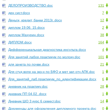
ДЕЛОПРОИЗВОДСТВО.doc
131
ден сист.docx
7
Деньги, кредит, банки 2013г..docx
12
диплом 19.06. 15.docx
2
диплом Махурин.docx
38
ДИПЛОМ.docx
164
Дифференциальная диагностика инсульта.docx
4
Для занятий лабор.практикум по молоку.doc
101
для зачета по почве.docx
21
Для студ вопр на экз-н по БФО и мет зап отч АПК.doc
1
Для_занятий_лаб.практикум_по_идентификации.docx
6
дневник на практику.doc
28
дневник ПП 04.02..docx
1
Дневник ШО 3 курс 6 семест.doc
14
Докуменды для оформления дипломного проекта.doc
0