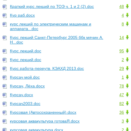
Краткий курс лекций по ТОЭ ч. 1 и 2 (2).doc
48
Кур раб.docx
4
курс лекций по электрическим машинам и
8
аппарата...doc
Курс лекций Санкт-Петербург 2005 ббк мячин А.
14
Н...doc
Курс лекций.doc
95
Курс лекций.doc
2
Курс.работа-переутв. КЭАХД 2013.doc
29
Курсач мой.doc
1
Курсач, Лёха.docx
78
Курсач.docx
47
Курсач2003.doc
82
Курсовая (Автосохраненный).docx
36
курсовая аквакультура готоваЯ.docx
3
курсовая аквакультура.docx
2