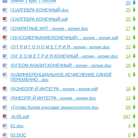
Химия 1 курс 1 сессия
20
(1)АЛГЕБРА КОНЕЧНЫЙ.doc
25
(1)АЛГЕБРА КОНЕЧНЫЙ.pdf
25
(10)КРАТНЫЕ ИНТ - копия - копия.doc
17
(16))СОДЕРЖАНИЕ(КОНЕЧНЫЙ). - копия - копия.pdf
21
(2)Т Р И Г О Н О М Е Т Р И Я - копия - копия.doc
22
(3)Г Е О М Е Т Р И Я КОНЕЧНЫЙ - копия - копия.doc
14
(5)ГЕОМ.АНАЛИТ.КОНЕЧНЫЙ - копия - копия.doc
18
(6)ДИФФЕРЕНЦИАЛЬНОЕ ИСЧИСЛЕНИЕ ОДНОЙ
6
ПЕРЕМЕННО...doc
(9)2НЕОПР-Й ИНТЕГРА - копия - копия.pdf
16
(9)НЕОПР-Й ИНТЕГРА - копия - копия.doc
12
+Готово Копия курсовая эпизоотология.doc
58
-lit-05.pdf
347
01.doc
4
03.DOC
0