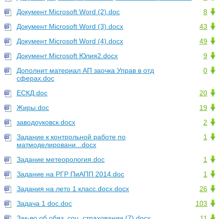
Документ Microsoft Word (2).doc
8
Документ Microsoft Word (3).docx
43
Документ Microsoft Word (4).docx
49
Документ Microsoft Юлия2.docx
9
Дополнит материал АП заочка Управ в отд
0
сферах.doc
ЕСКД.doc
20
Жиры.doc
19
заводоуковск.docx
2
Задание к контрольной работе по
1
матмоделировани...docx
Задание метеорология.doc
1
Задание на РГР ПиАПП 2014.doc
1
Задания на лето 1 класс.docx.docx
26
Задача 1 doc.doc
103
Зак-во об обяз. соц. страховании (7).docx
11