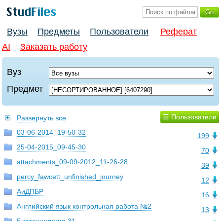
Вузы
Предметы
Пользователи
Реферат
AI
Заказать работу
Вуз
Предмет
☰ Пользователи
Развернуть все
03-06-2014_19-50-32
199
25-04-2015_09-45-30
70
attachments_09-09-2012_11-26-28
39
percy_fawcett_unfinished_journey
12
АиДПБР
16
Английский язык контрольная работа №2
13