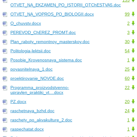
133
OTVET_NA_EKZAMEN_PO_ISTORII_OTChESTVA5.doc
OTVET_NA_VOPROS_PO_BIOLOGII.docx
99
O_chuvstv.docx
2
PEREVOD_ChEREZ_PROMT.doc
3
Plan_raboty_remontnoy_masterskoy.doc
30
Politologia-lektsii.doc
54
Posobie_Krovenosnaya_sistema.doc
1
poyasnitelnaya_1.doc
25
proektirovanie_NOVOE.doc
60
Programma_proizvodstvenno-
22
upravlen_praktiki_vt....docx
PZ.docx
20
raschetnaya_bzhd.doc
24
raschety_po_akvakulture_2.doc
1
raspechatat.docx
1