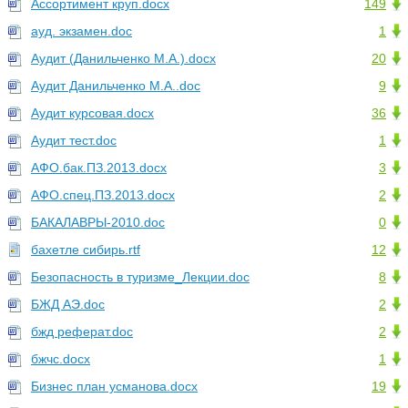
Ассортимент круп.docx
149
ауд. экзамен.doc
1
Аудит (Данильченко М.А.).docx
20
Аудит Данильченко М.А..doc
9
Аудит курсовая.docx
36
Аудит тест.doc
1
АФО.бак.ПЗ.2013.docx
3
АФО.спец.ПЗ.2013.docx
2
БАКАЛАВРЫ-2010.doc
0
бахетле сибирь.rtf
12
Безопасность в туризме_Лекции.doc
8
БЖД АЭ.doc
2
бжд реферат.doc
2
бжчс.docx
1
Бизнес план усманова.docx
19