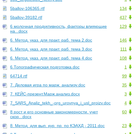
5ballov-106365.rtf
134
5ballov-39182.rtf
437
6 молочная продуктивность, факторы влияющие
129
на...docx
6. Метод. указ. для практ. раб. тема 2.doc
146
6. Метод. указ. для практ. раб. тема 3.doc
111
6. Метод. указ. для практ. раб. тема 4.doc
108
6.Топографическая подготовка.doc
1
64714.rtf
99
7. Деловая игра по марж. анализу.doc
35
7. КЕЙС-презент.Марж.анализ.docx
3
7_SARS_Analiz_tekh_-org_urovnya_i_usl_proizv.doc
4
8 рост и его основные закономерности. учет
60
скор...docx
8. Метод. для вып. кур. пр. по КЭАХД - 2011.doc
23