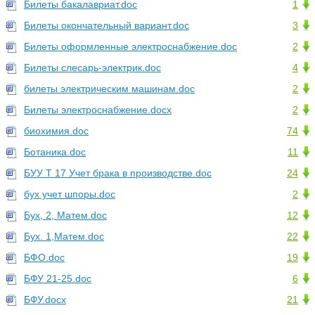
Билеты бакалавриат.doc
1
Билеты окончательный вариант.doc
3
Билеты оформленные электроснабжение.doc
2
Билеты слесарь-электрик.doc
4
билеты электрическим машинам.doc
2
Билеты электроснабжение.docx
2
биохимия.doc
74
Ботаника.doc
11
БУУ Т 17 Учет брака в производстве.doc
24
бух учет шпоры.doc
2
Бух, 2, Матем.doc
12
Бух. 1,Матем.doc
22
БФО.doc
19
БФУ 21-25.doc
6
БФУ.docx
21