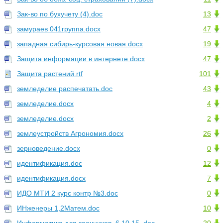
Зак-во по бухучету (4).doc
13
замураев 041группа.docx
47
западная сибирь-курсовая новая.docx
19
Защита информации в интернете.docx
47
Защита растений.rtf
101
земледелие распечатать.doc
43
земледелие.docx
4
земледелие.docx
2
землеустройств Агрономия.docx
26
зерноведение.docx
0
идентификация.doc
12
идентификация.docx
7
ИДО МТИ 2 курс контр №3.doc
0
ИНженеры 1,2Матем.doc
10