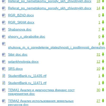
Referat_po_nemetskomu_porody_skh_zhivotnykh.docx
18
Referat_po_nemetskomu_porody_skh_zhivotnykh.docx
14
RGR_BZhD.docx
0
RGR_SKhM.docx
1
Shabanova.doc
7
shpory_v_obrabotke.doc
0
4
shukova_m_g_opredelenie_platezhnosti_i_podlinnosti_denezhny
Sibir doc.doc
31
splankhnologia.docx
12
SRS.docx
10
StudentBank.ru_11435.rtf
1
StudentBank.ru_11471.rtf
1
TEMA1 Анализ и диагностика финанс сост
30
предприятия.doc
TEMA2 Анализ использования земельных
27
ресурсов.doc