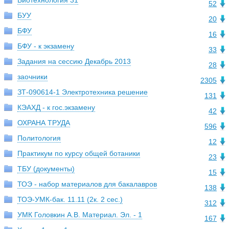
Биотехнология 31
52
БУУ
20
БФУ
16
БФУ - к экзамену
33
Задания на сессию Декабрь 2013
28
заочники
2305
ЗТ-090614-1 Электротехника решение
131
КЭАХД - к гос.экзамену
42
ОХРАНА ТРУДА
596
Политология
12
Практикум по курсу общей ботаники
23
ТБУ (документы)
15
ТОЭ - набор материалов для бакалавров
138
ТОЭ-УМК-бак. 11.11 (2к. 2 сес.)
312
УМК Головкин А.В. Материал. Эл. - 1
167