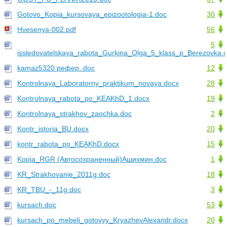
Gotovo_Kopia_kursovaya_epizootologia-1.doc
30
Hvesenya-002.pdf
56
5
issledovatelskaya_rabota_Gurkina_Olga_5_klass_p_Berezovka.
kamaz5320 рефер..doc
12
Kontrolnaya_Laboratorny_praktikum_novaya.docx
28
Kontrolnaya_rabota_po_KEAKhD_1.docx
19
Kontrolnaya_strakhov_zaochka.doc
2
Kontr_istoria_BU.docx
20
kontr_rabota_po_KEAKhD.docx
15
Kopia_RGR (Автосохраненный)Ашихмин.doc
1
KR_Strakhovanie_2011g.doc
18
KR_TBU_-_11g.doc
3
kursach.doc
53
kursach_po_mebeli_gotovyy_KryazhevAlexandr.docx
20