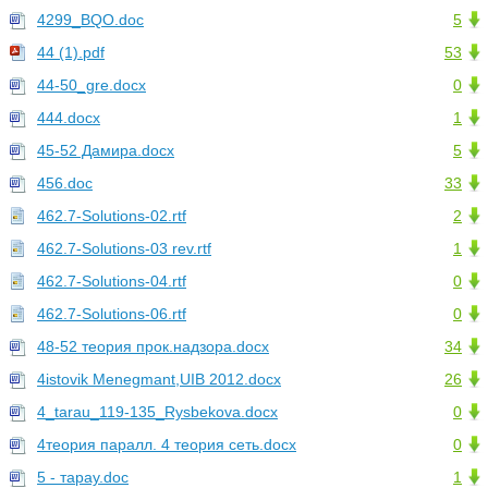
4299_BQO.doc
5
44 (1).pdf
53
44-50_gre.docx
0
444.docx
1
45-52 Дамира.docx
5
456.doc
33
462.7-Solutions-02.rtf
2
462.7-Solutions-03 rev.rtf
1
462.7-Solutions-04.rtf
0
462.7-Solutions-06.rtf
0
48-52 теория прок.надзора.docx
34
4istovik Menegmant,UIB 2012.docx
26
4_tarau_119-135_Rysbekova.docx
0
4теория паралл. 4 теория сеть.docx
0
5 - тарау.doc
1