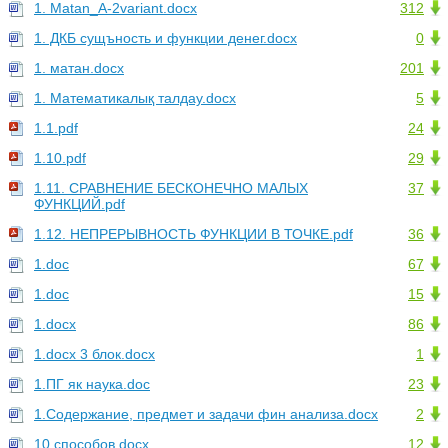
1. Matan_A-2variant.docx
312
1. ДКБ сущъность и функции денег.docx
0
1. матан.docx
201
1. Математикалық талдау.docx
5
1.1.pdf
24
1.10.pdf
29
1.11. СРАВНЕНИЕ БЕСКОНЕЧНО МАЛЫХ
37
ФУНКЦИЙ.pdf
1.12. НЕПРЕРЫВНОСТЬ ФУНКЦИИ В ТОЧКЕ.pdf
36
1.doc
67
1.doc
15
1.docx
86
1.docx 3 блок.docx
1
1.ПГ як наука.doc
23
1.Содержание, предмет и задачи фин анализа.docx
2
10 способов.docx
12