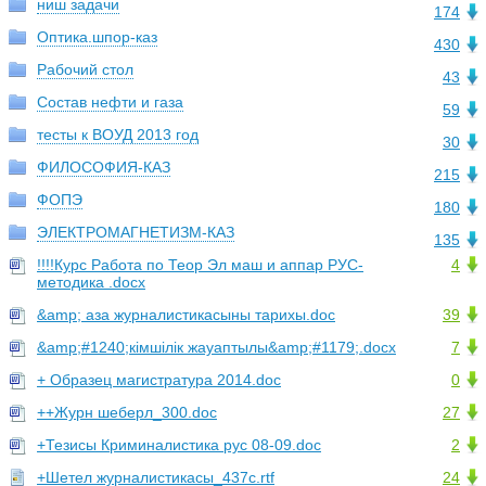
ниш задачи
174
Оптика.шпор-каз
430
Рабочий стол
43
Состав нефти и газа
59
тесты к ВОУД 2013 год
30
ФИЛОСОФИЯ-КАЗ
215
ФОПЭ
180
ЭЛЕКТРОМАГНЕТИЗМ-КАЗ
135
!!!!Курс Работа по Теор Эл маш и аппар РУС-
4
методика .docx
&amp; аза журналистикасыны тарихы.doc
39
&amp;#1240;кімшілік жауаптылы&amp;#1179;.docx
7
+ Образец магистратура 2014.doc
0
++Журн шеберл_300.doc
27
+Тезисы Криминалистика рус 08-09.doc
2
+Шетел журналистикасы_437с.rtf
24