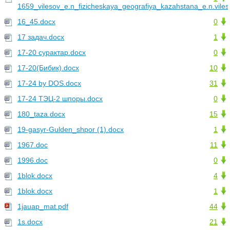
1659_vilesov_e.n_fizicheskaya_geografiya_kazahstana_e.n.vile
16_45.docx
0
17 задач.docx
1
17-20 сурактар.docx
0
17-20(Бибик).docx
10
17-24 by DOS.docx
31
17-24 ТЭЦ-2 шпоры.docx
0
180_taza.docx
15
19-gasyr-Gulden_shpor (1).docx
1
1967.doc
11
1996.doc
0
1blok.docx
4
1blok.docx
1
1jauap_mat.pdf
44
1s.docx
21