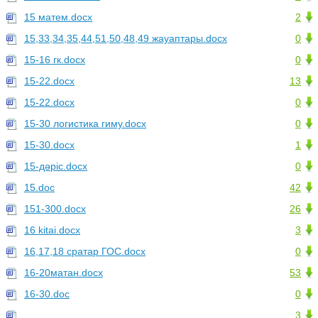
15 матем.docx
2
15,33,34,35,44,51,50,48,49 жауаптары.docx
0
15-16 гк.docx
0
15-22.docx
13
15-22.docx
0
15-30 логистика гиму.docx
0
15-30.docx
1
15-дәріс.docx
0
15.doc
42
151-300.docx
26
16 kitai.docx
3
16,17,18 сратар ГОС.docx
0
16-20матан.docx
53
16-30.doc
0
3