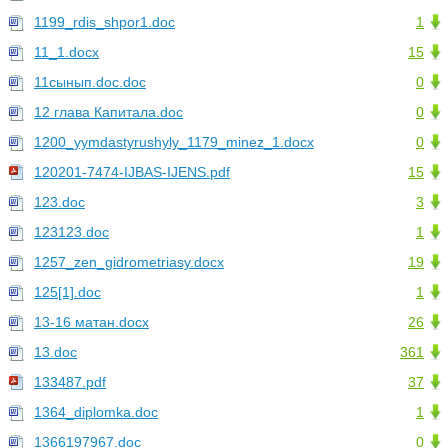
1199_rdis_shpor1.doc
1
11_1.docx
15
11сынып.doc.doc
0
12 глава Капитала.doc
0
1200_yymdastyrushyly_1179_minez_1.docx
0
120201-7474-IJBAS-IJENS.pdf
15
123.doc
3
123123.doc
1
1257_zen_gidrometriasy.docx
19
125[1].doc
1
13-16 матан.docx
26
13.doc
361
133487.pdf
37
1364_diplomka.doc
1
1366197967.doc
0