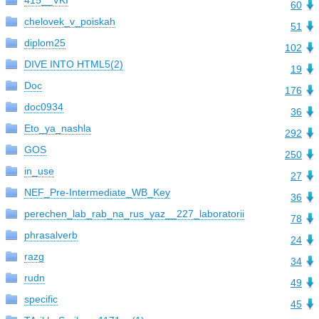
415__VKI
60
chelovek_v_poiskah
51
diplom25
102
DIVE INTO HTML5(2)
19
Doc
176
doc0934
36
Eto_ya_nashla
292
GOS
250
in_use
27
NEF_Pre-Intermediate_WB_Key
36
perechen_lab_rab_na_rus_yaz__227_laboratorii
78
phrasalverb
24
razg
34
rudn
49
specific
45