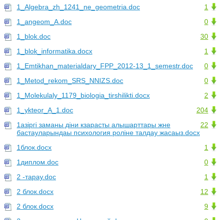
1_Algebra_zh_1241_ne_geometria.doc
1
1_angeom_A.doc
0
1_blok.doc
30
1_blok_informatika.docx
1
1_Emtikhan_materialdary_FPP_2012-13_1_semestr.doc
0
1_Metod_rekom_SRS_NNIZS.doc
0
1_Molekulaly_1179_biologia_tirshilikti.docx
2
1_ykteor_A_1.doc
204
1азіргі заманы діни кзарасты алышарттары жне
22
бастауларындаы психология роліне талдау жасаыз.docx
1блок.docx
1
1диплом.doc
0
2 -тарау.doc
1
2 блок.docx
12
2 блок.docx
9