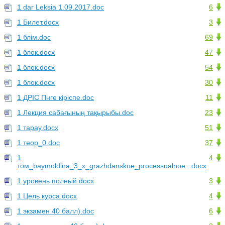
1 dar Leksia 1.09.2017.doc
6
1 Билет.docx
3
1 блім.doc
69
1 блок.docx
47
1 блок.docx
54
1 блок.docx
30
1 ДРІС Пнге кіріспе.doc
11
1 Лекция сабағының тақырыбы.doc
23
1 тарау.docx
51
1 теор_0.doc
37
1
4
том_baymoldina_3_x_grazhdanskoe_processualnoe...docx
1 уровень полный.docx
3
1 Цель курса.docx
4
1 экзамен 40 балл).doc
6