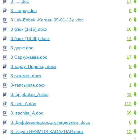
3 ,,,,,.doc
17
3 - тарау.doc
0
3 Lek-Enbek -Korgau 09-01-12y .doc
0
3 блок (1-15).docx
16
3 блок (16-30).docx
14
3 дәріс.doc
0
3 Саркужаева.doc
17
3 тарау. Перевод.docx
9
3 экзамен.docx
0
3-тапсырма.docx
1
3. aj-jobalau_A.doc
49
3. seti_A.doc
112
3. zachita_A.doc
69
3. Дифференциалдық теңдеулер .docx
0
3. жауап RESMI IS KAGAZDAR.docx
12