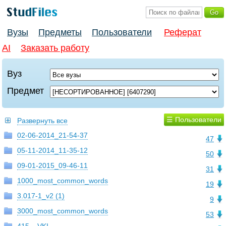
Вузы
Предметы
Пользователи
Реферат
AI
Заказать работу
Вуз
Предмет
☰ Пользователи
Развернуть все
02-06-2014_21-54-37
47
05-11-2014_11-35-12
50
09-01-2015_09-46-11
31
1000_most_common_words
19
3.017-1_v2 (1)
9
3000_most_common_words
53