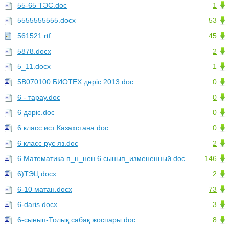
55-65 ТЭС.doc
1
5555555555.docx
53
561521.rtf
45
5878.docx
2
5_11.docx
1
5В070100 БИОТЕХ.дәріс 2013.doc
0
6 - тарау.doc
0
6 дәріс.doc
0
6 класс ист Казахстана.doc
0
6 класс рус яз.doc
2
6 Математика п_н_нен 6 сынып_измененный.doc
146
6)ТЭЦ.docx
2
6-10 матан.docx
73
6-daris.docx
3
6-сынып-Толық сабақ жоспары.doc
8