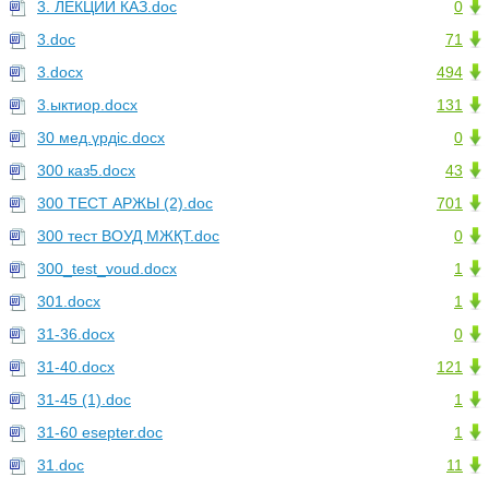
3. ЛЕКЦИИ КАЗ.doc
0
3.doc
71
3.docx
494
3.ыктиор.docx
131
30 мед.үрдіс.docx
0
300 каз5.docx
43
300 ТЕСТ АРЖЫ (2).doc
701
300 тест ВОУД МЖҚТ.doc
0
300_test_voud.docx
1
301.docx
1
31-36.docx
0
31-40.docx
121
31-45 (1).doc
1
31-60 esepter.doc
1
31.doc
11