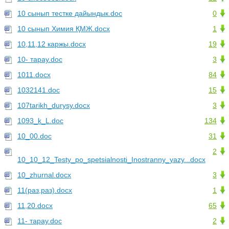
10 сынып тестке дайындык.doc
0
10 сынып Химия ҚМЖ.docx
1
10,11,12 каржы.docx
19
10- тарау.doc
3
1011.docx
84
1032141.doc
15
107tarikh_durysy.docx
3
1093_k_L.doc
134
10_00.doc
31
2
10_10_12_Testy_po_spetsialnosti_Inostranny_yazy...docx
10_zhurnal.docx
3
11(раз,раз).docx
1
11,20.docx
65
11- тарау.doc
2