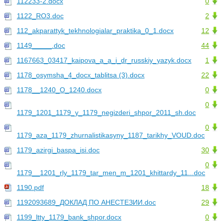
112233-2.docx
0
1122_RO3.doc
2
112_akparattyk_tekhnologialar_praktika_0_1.docx
12
1149_____.doc
44
1167663_03417_kaipova_a_a_i_dr_russkiy_yazyk.docx
1
1178_osymsha_4_docx_tablitsa (3).docx
22
1178__1240_O_1240.docx
0
0
1179_1201_1179_y_1179_negizderi_shpor_2011_sh.doc
0
1179_aza_1179_zhurnalistikasyny_1187_tarikhy_VOUD.doc
1179_azirgi_baspa_isi.doc
30
0
1179__1201_rly_1179_tar_men_m_1201_khittardy_11...doc
1190.pdf
18
1192093689_ДОКЛАД ПО АНЕСТЕЗИИ.doc
29
1199_ltty_1179_bank_shpor.docx
0