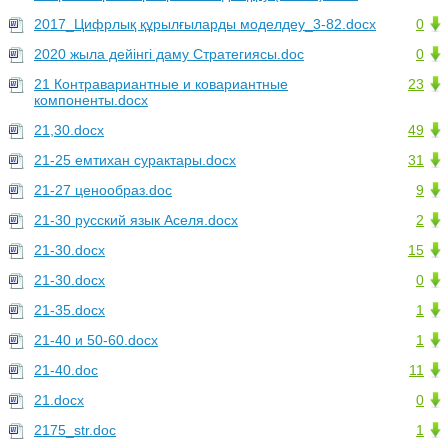
2017_Цифрлық құрылғыларды моделдеу_3-82.docx
0
2020 жыла дейінгі даму Стратегиясы.doc
0
21 Контравариантные и ковариантные
23
компоненты.docx
21,30.docx
49
21-25 емтихан сурактары.docx
31
21-27 ценообраз.doc
9
21-30 русский язык Аселя.docx
2
21-30.docx
15
21-30.docx
0
21-35.docx
1
21-40 и 50-60.docx
1
21-40.doc
11
21.docx
0
2175_str.doc
1