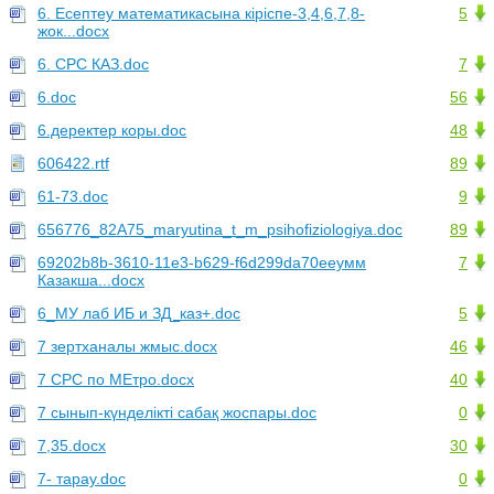
6. Есептеу математикасына кіріспе-3,4,6,7,8-
5
жок...docx
6. СРС КАЗ.doc
7
6.doc
56
6.деректер коры.doc
48
606422.rtf
89
61-73.doc
9
656776_82A75_maryutina_t_m_psihofiziologiya.doc
89
69202b8b-3610-11e3-b629-f6d299da70eeумм
7
Казакша...docx
6_МУ лаб ИБ и ЗД_каз+.doc
5
7 зертханалы жмыс.docx
46
7 СРС по МЕтро.docx
40
7 сынып-күнделікті сабақ жоспары.doc
0
7,35.docx
30
7- тарау.doc
0