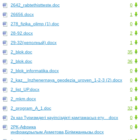
2642_rabtethistteste.doc
0
26656.docx
1
278_fizika_olimp (1).doc
0
28-92.docx
2
29-32(неполный).docx
1
2_blok.doc
35
2_blok.doc
36
2_blok_informatika.docx
0
2_kaz__Inzhenernaya_geodezia_uroven_1-2-3 (2).docx
0
2_list_UP.docx
0
2_mkm.docx
1
2_program_A_1.doc
32
2к каз Туризмдегі қауіпсіздікті қамтамасыз ету....docx
0
2РК-Африка
0
инфрақұрылым.Ахметова,Білімжанқызы.docx