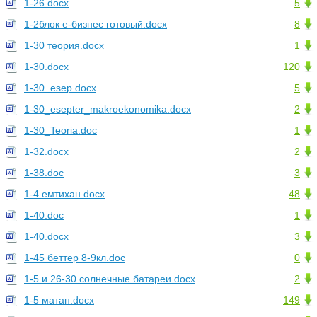
1-26.docx
5
1-2блок е-бизнес готовый.docx
8
1-30 теория.docx
1
1-30.docx
120
1-30_esep.docx
5
1-30_esepter_makroekonomika.docx
2
1-30_Teoria.doc
1
1-32.docx
2
1-38.doc
3
1-4 емтихан.docx
48
1-40.doc
1
1-40.docx
3
1-45 беттер 8-9кл.doc
0
1-5 и 26-30 солнечные батареи.docx
2
1-5 матан.docx
149