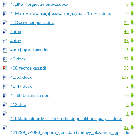
4. ДКБ Фондовая биржа.docx
0
4. Математикалық физика теңдеулері-15-жок.docx
0
4. Экзам вопросы.doc
24
4.doc
40
4.doc
93
4.информатика.doc
116
40.docx
37
400 тестов каз.pdf
95
41,50.docx
107
41-47.docx
2
41-60 ботаника.doc
10
412.doc
2
1
415Materialdardy__1257_ndirudegi_tekhnologialy_...docx
37
421299_7A0F0_shpora_gosudarstvennyy_ekzamen_tgp....doc