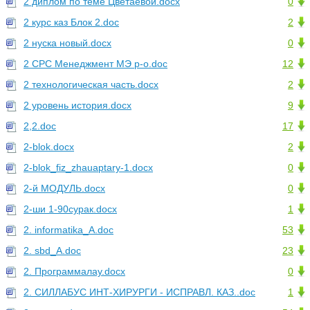
2 диплом по теме Цветаевой.docx
0
2 курс каз Блок 2.doc
2
2 нуска новый.docx
0
2 СРС Менеджмент МЭ р-о.doc
12
2 технологическая часть.docx
2
2 уровень история.docx
9
2,2.doc
17
2-blok.docx
2
2-blok_fiz_zhauaptary-1.docx
0
2-й МОДУЛЬ.docx
0
2-ши 1-90сурак.docx
1
2. informatika_A.doc
53
2. sbd_A.doc
23
2. Программалау.docx
0
2. СИЛЛАБУС ИНТ-ХИРУРГИ - ИСПРАВЛ. КАЗ..doc
1