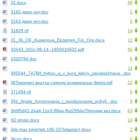
31.docx
48
3160 демо ент.doc
2
3163 демо ент.doc
0
31829.rtf
14
31_36_OF_Kupenova_Ekzamen_Fin_Org.docx
11
32543_2011-08-14--1859410502.pdf
45
3320794.doc
6
11
345544_7A7B4_bykov_a_v_kurs_lekciy_zarubezhnaya...doc
36Тмендегі анатты сздерді аудармасын берііз.pdf
32
371494.rtf
0
391_Analiz_formirovaniq_i_ispolqzovaniq_pribyli...doc
9
3b0f5d41-2ea4-11e3-88ee-f6d299da70eeумм каз.docx
63
3D photo.docx
14
3ds max tolyk(tek 186-197kitaptan).docx
2
3kurs.docx
0