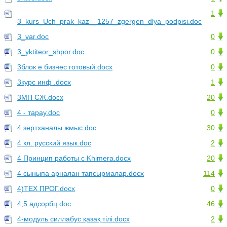
1
3_kurs_Uch_prak_kaz__1257_zgergen_dlya_podpisi.doc
3_var.doc
0
3_yktiteor_shpor.doc
0
3блок е бизнес готовый.docx
0
3курс инф .docx
1
3МП СЖ.docx
20
4 - тарау.doc
0
4 зертханалы жмыс.doc
30
4 кл. русский язык.doc
2
4 Принцип работы с Khimera.docx
20
4 сыныпа арналан тапсырмалар.docx
114
4)ТЕХ ПРОГ.docx
0
4,5 адсорбц.doc
46
4-модуль силлабус қазақ тілі.docx
2