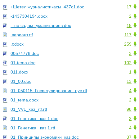
+Шетел журналистикасы_437с1.doc
17
-1437304194.docx
2
...по садам гуманитариев.doc
15
.вариант.rtf
117
.т.docx
259
00574778.doc
3
01-tema.doc
102
011.docx
1
01_00.doc
13
01_050115_Госрегулирование_рус.rtf
4
01_tema.docx
2
01_VVL_kaz_rtf.rtf
98
01_Генетика_ каз 1.doc
3
01_Генетика_ каз 1.rtf
4
01_Принципы экономики_каз.doc
37