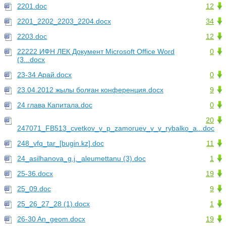
2201.doc
12
2201_2202_2203_2204.docx
34
2203.doc
12
22222 ИФН ЛЕК Документ Microsoft Office Word
0
(3...docx
23-34 Арай.docx
0
23.04.2012 жылы болған конференция.docx
9
24 глава Капитала.doc
0
20
247071_FB513_cvetkov_v_p_zamoruev_v_v_rybalko_a...doc
248_vfq_tar_[bugin.kz].doc
11
24_asilhanova_g.j._aleumettanu (3).doc
1
25-36.docx
19
25_09.doc
9
25_26_27_28 (1).docx
1
26-30 An_geom.docx
19