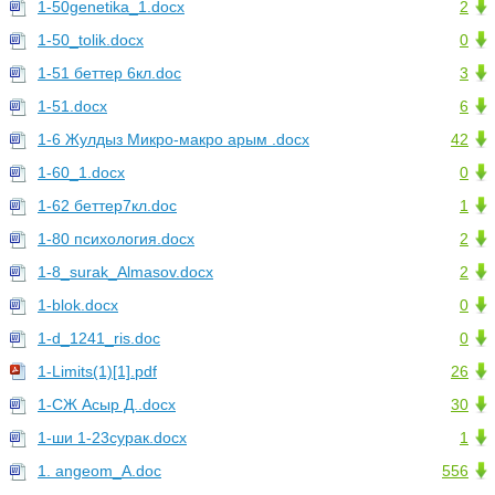
1-50genetika_1.docx
2
1-50_tolik.docx
0
1-51 беттер 6кл.doc
3
1-51.docx
6
1-6 Жулдыз Микро-макро арым .docx
42
1-60_1.docx
0
1-62 беттер7кл.doc
1
1-80 психология.docx
2
1-8_surak_Almasov.docx
2
1-blok.docx
0
1-d_1241_ris.doc
0
1-Limits(1)[1].pdf
26
1-СЖ Асыр Д..docx
30
1-ши 1-23сурак.docx
1
1. angeom_A.doc
556