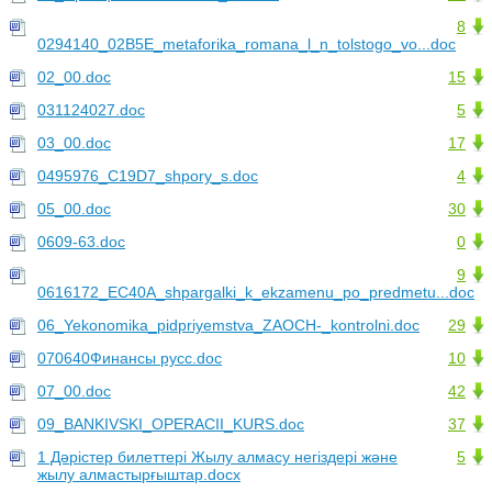
8
0294140_02B5E_metaforika_romana_l_n_tolstogo_vo...doc
02_00.doc
15
031124027.doc
5
03_00.doc
17
0495976_C19D7_shpory_s.doc
4
05_00.doc
30
0609-63.doc
0
9
0616172_EC40A_shpargalki_k_ekzamenu_po_predmetu...doc
06_Yekonomika_pidpriyemstva_ZAOCH-_kontrolni.doc
29
070640Финансы русс.doc
10
07_00.doc
42
09_BANKIVSKI_OPERACII_KURS.doc
37
1 Дәрістер билеттері Жылу алмасу негіздері және
5
жылу алмастырғыштар.docx