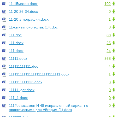
11-15матан.docx
102
11-20 26-34.docx
0
11-20 этнография.docx
1
11-сынып био толык СЖ.doc
3
111.doc
88
111.docx
25
111.docx
24
11111.docx
368
111111111111.doc
4
1111111111111111111111111111.docx
1
1111111111123.docx
3
11111_got.docx
0
111_1.docx
0
111Гос экзамен И 48 исправленный вариант с
0
практическими для Айгерим (1).docx