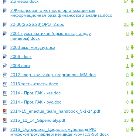
2.ангеом.docx
54
2.Финансовая отчетность организации как
1
информационная база финансового анализа.docx
20-30(25,26,28)ОРЭТ2.doc
25
2001 нуска Емтихан (орыс тылы, тандау
0
пандеры).docx
2003 жыл жолдау.docx
0
2006 .docx
1
2008.docx
1
2012_mag_kaz_vstup_programma_MM.doc
0
2013 тесты-ответы.docx
0
2014 - Прог. ГАК - каз.doc
1
2014 - Прог. ГАК - рус.doc
0
2014-15_enactus_team_handbook_9-1-14.pdf
29
2015_12_14_Stipendiaty.pdf
33
2016_Оқу құралы_Цифрлық жүйелерді PIC
0
микроконтроллерлері негізінде құру (с.3-96).docx