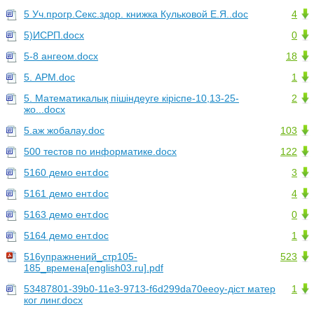
5 Уч.прогр.Секс.здор. книжка Кульковой Е.Я..doc
4
5)ИСРП.docx
0
5-8 ангеом.docx
18
5. АРМ.doc
1
5. Математикалық пішіндеуге кіріспе-10,13-25-
2
жо...docx
5.аж жобалау.doc
103
500 тестов по информатике.docx
122
5160 демо ент.doc
3
5161 демо ент.doc
4
5163 демо ент.doc
0
5164 демо ент.doc
1
516упражнений_стр105-
523
185_времена[english03.ru].pdf
53487801-39b0-11e3-9713-f6d299da70eeоу-діст матер
1
ког линг.docx