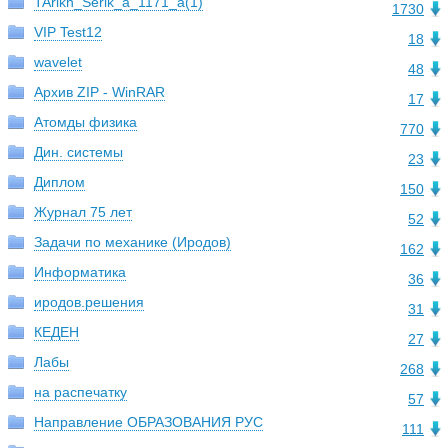
TArikh_Serik_a_1171_a(1)
1730
VIP Test12
18
wavelet
48
Архив ZIP - WinRAR
17
Атомды физика
770
Дин. системы
23
Диплом
150
Журнал 75 лет
52
Задачи по механике (Иродов)
162
Информатика
36
иродов.решения
31
КЕДЕН
27
Лабы
268
на распечатку
57
Направление ОБРАЗОВАНИЯ РУС
111