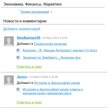
Экономика. Финансы. Маркетинг
☆
Теория организации
1
Новости и комментарии
Добавить комментарий
NewBatman99
»
02 May 2021г в 0:04
Добавил в
Социология религии
Коняхин - Ф. Ницше Антихрист доклад (1).docx
Задание по Зомбарту _ Коняхин.doc
Ответить в тему
Jenny
»
14 March 2019г в 15:48
Добавил в
История и философия науки
История и философия науки ответы к
кандидатскому минимуму.docx
Ответить в тему