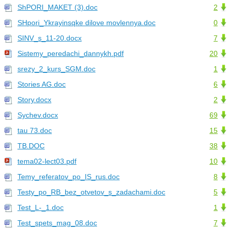
ShPORI_MAKET (3).doc
2
SHpori_Ykrayinsqke dilove movlennya.doc
0
SINV_s_11-20.docx
7
Sistemy_peredachi_dannykh.pdf
20
srezy_2_kurs_SGM.doc
1
Stories AG.doc
6
Story.docx
2
Sychev.docx
69
tau 73.doc
15
TB.DOC
38
tema02-lect03.pdf
10
Temy_referatov_po_IS_rus.doc
8
Testy_po_RB_bez_otvetov_s_zadachami.doc
5
Test_L-_1.doc
1
Test_spets_mag_08.doc
7