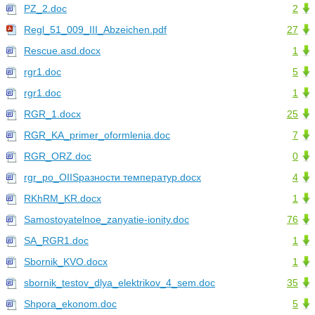
PZ_2.doc
2
Regl_51_009_III_Abzeichen.pdf
27
Rescue.asd.docx
1
rgr1.doc
5
rgr1.doc
1
RGR_1.docx
25
RGR_KA_primer_oformlenia.doc
7
RGR_ORZ.doc
0
rgr_po_OIISразности температур.docx
4
RKhRM_KR.docx
1
Samostoyatelnoe_zanyatie-ionity.doc
76
SA_RGR1.doc
1
Sbornik_KVO.docx
1
sbornik_testov_dlya_elektrikov_4_sem.doc
35
Shpora_ekonom.doc
5