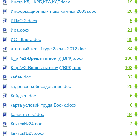
Инстр.КДН,КРБ,КРА,КДГ.docx
19
Информационный паке химики 2003т.doc
20
ИПиО 2.docx
5
Ира.docx
21
ИС_Шарга.doc
30
итоговый тест 1курс 2сем - 2012.doc
34
К_р №1-Врешь ты все=))(ВРК).docx
136
К_р №2-Врешь ты все=))(ВРК).doc
103
кабан.doc
32
кадровое собеседование.doc
25
Кайдзен.doc
6
карта условий труда Босик.docx
6
Качество ГС.doc
34
Квиток№24.doc
2
Квиток№29.docx
1