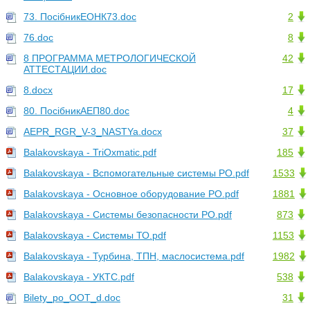
73. ПосібникЕОНК73.doc
2
76.doc
8
8 ПРОГРАММА МЕТРОЛОГИЧЕСКОЙ
42
АТТЕСТАЦИИ.doc
8.docx
17
80. ПосібникАЕП80.doc
4
AEPR_RGR_V-3_NASTYa.docx
37
Balakovskaya - TriOxmatic.pdf
185
Balakovskaya - Вспомогательные системы РО.pdf
1533
Balakovskaya - Основное оборудование РО.pdf
1881
Balakovskaya - Системы безопасности РО.pdf
873
Balakovskaya - Системы ТО.pdf
1153
Balakovskaya - Турбина, ТПН, маслосистема.pdf
1982
Balakovskaya - УКТС.pdf
538
Bilety_po_OOT_d.doc
31