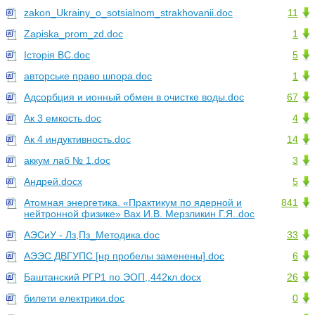
zakon_Ukrainy_o_sotsialnom_strakhovanii.doc
11
Zapiska_prom_zd.doc
1
Історія ВС.doc
5
авторське право шпора.doc
1
Адсорбция и ионный обмен в очистке воды.doc
67
Ак 3 емкость.doc
4
Ак 4 индуктивность.doc
14
аккум лаб № 1.doc
3
Андрей.docx
5
Атомная энергетика. «Практикум по ядерной и
841
нейтронной физике» Вах И.В. Мерзликин Г.Я..doc
АЭСиУ - Лз,Пз_Методика.doc
33
АЭЭС ДВГУПС [нр пробелы заменены].doc
6
Баштанский РГР1 по ЭОП,,442кл.docx
26
билети електрики.doc
0