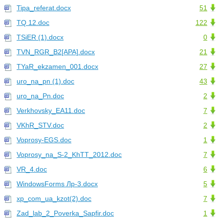
Tipa_referat.docx
51
TQ 12.doc
122
TSiER (1).docx
0
TVN_RGR_В2[АРА].docx
21
TYaR_ekzamen_001.docx
27
uro_na_pn (1).doc
43
uro_na_Pn.doc
2
Verkhovsky_EA11.doc
7
VKhR_STV.doc
2
Voprosy-EGS.doc
1
Voprosy_na_S-2_KhTT_2012.doc
7
VR_4.doc
6
WindowsForms Лр-3.docx
5
xp_com_ua_kzot(2).doc
7
Zad_lab_2_Poverka_Sapfir.doc
1