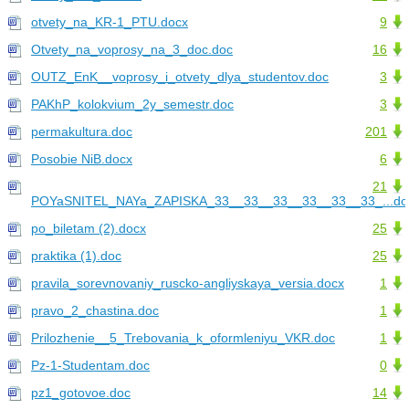
otvety_na_KR-1_PTU.docx
9
Otvety_na_voprosy_na_3_doc.doc
16
OUTZ_EnK__voprosy_i_otvety_dlya_studentov.doc
3
PAKhP_kolokvium_2y_semestr.doc
3
permakultura.doc
201
Posobie NiB.docx
6
21
POYaSNITEL_NAYa_ZAPISKA_33__33__33__33__33__33_...do
po_biletam (2).docx
25
praktika (1).doc
25
pravila_sorevnovaniy_ruscko-angliyskaya_versia.docx
1
pravo_2_chastina.doc
1
Prilozhenie__5_Trebovania_k_oformleniyu_VKR.doc
1
Pz-1-Studentam.doc
0
pz1_gotovoe.doc
14