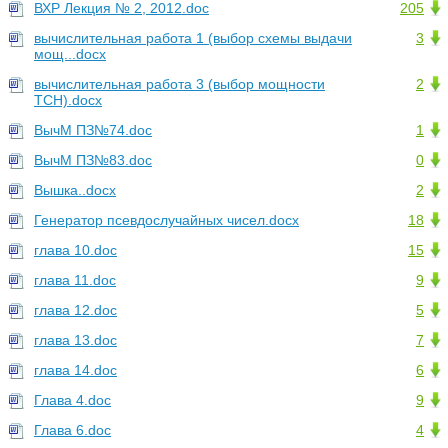
ВХР Лекция № 2, 2012.doc
205
вычислительная работа 1 (выбор схемы выдачи
3
мощ...docx
вычислительная работа 3 (выбор мощности
2
ТСН).docx
ВычМ ПЗ№74.doc
1
ВычМ ПЗ№83.doc
0
Вышка..docx
2
Генератор псевдослучайных чисел.docx
18
глава 10.doc
15
глава 11.doc
9
глава 12.doc
5
глава 13.doc
7
глава 14.doc
6
Глава 4.doc
9
Глава 6.doc
4