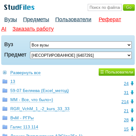
Вузы
Предметы
Пользователи
Реферат
AI
Заказать работу
Вуз
Предмет
☰ Пользователи
Развернуть все
13
24
59-07 Беляева (Excel_метод)
31
MM - Все, что было=)
214
RGR_VchM_1_-2_kurs_33_33
21
ВчМ - РГРы
28
Галяс 113.114
15