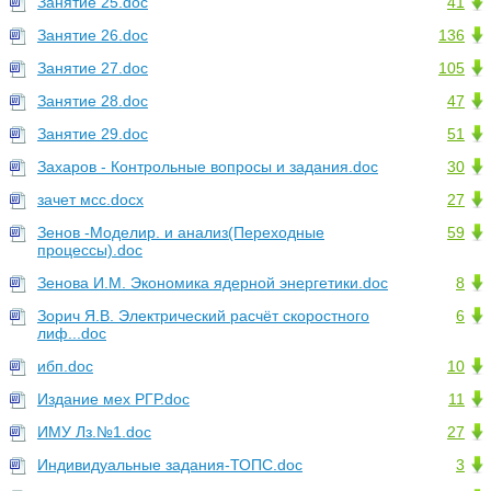
Занятие 25.doc
41
Занятие 26.doc
136
Занятие 27.doc
105
Занятие 28.doc
47
Занятие 29.doc
51
Захаров - Контрольные вопросы и задания.doc
30
зачет мсс.docx
27
Зенов -Моделир. и анализ(Переходные
59
процессы).doc
Зенова И.М. Экономика ядерной энергетики.doc
8
Зорич Я.В. Электрический расчёт скоростного
6
лиф...doc
ибп.doc
10
Издание мех РГР.doc
11
ИМУ Лз.№1.doc
27
Индивидуальные задания-ТОПС.doc
3