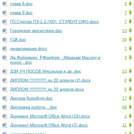
глава 8.doc
3
глава 9.doc
7
ГО.Стюпан.ПЗ-1-2.(ХО). СТУДЕНТ.ОФО.docx
7
Городская экосистема.doc
13
ГЦК.doc
34
дезактивация.docx
1
Дж.Фейдимен, Р.Фрейгер - Абрахам Маслоу и
3
психо...doc
ДЗИ УЧ ПОСОБ Мясоедов и др..doc
13
ДИПЛОМ !!!!!!!!!!!!!! до 20 апреля (2).docx
0
ДИПЛОМ !!!!!!!!!!!!!! до 20 апреля.docx
0
Диплом Коробчук.doc
17
Дипломна робота....doc
58
Документ Microsoft Office Word (19).docx
2
Документ Microsoft Office Word (2).docx
11