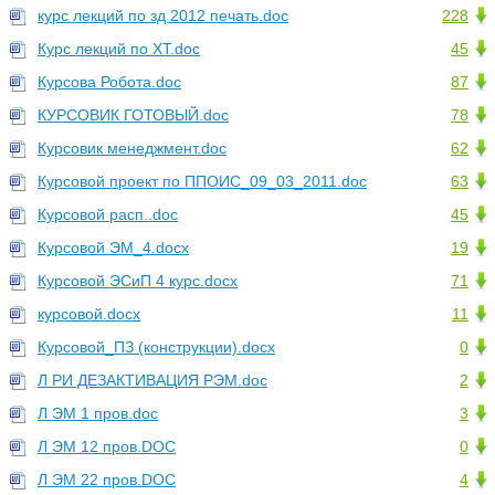
курс лекций по зд 2012 печать.doc
228
Курс лекций по ХТ.doc
45
Курсова Робота.doc
87
КУРСОВИК ГОТОВЫЙ.doc
78
Курсовик менеджмент.doc
62
Курсовой проект по ППОИС_09_03_2011.doc
63
Курсовой расп..doc
45
Курсовой ЭМ_4.docx
19
Курсовой ЭСиП 4 курс.docx
71
курсовой.docx
11
Курсовой_ПЗ (конструкции).docx
0
Л РИ ДЕЗАКТИВАЦИЯ РЭМ.doc
2
Л ЭМ 1 пров.doc
3
Л ЭМ 12 пров.DOC
0
Л ЭМ 22 пров.DOC
4