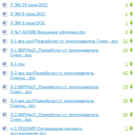
Л ЭМ 29 пров.DOC
4
Л ЭМ 8 пров.DOC
1
Л ЭМ 9 пров.DOC
1
Л №7 АСИДК Внешннее облуение.doc
2
Л-1 врк аэс((Разработал ст. преподаватель Сукру...doc
21
Л-1 ВХР(Кр2)_Разработал ст. преподаватель
24
Сукру...doc
Л-1.doc
1
Л-2 врк аэс(Разработал ст. преподаватель
65
Сукруш...doc
Л-2 ВХР(Кр2)_Разработал ст. преподаватель
79
Сукру...doc
Л-3 врк аэс(Разработал ст. преподаватель
29
Сукруш...doc
Л-3 ВХР(Кр2)_Разработал ст. преподаватель
34
Сукру...doc
л-3 ПООНИР Организация научного
1
исследования.doc