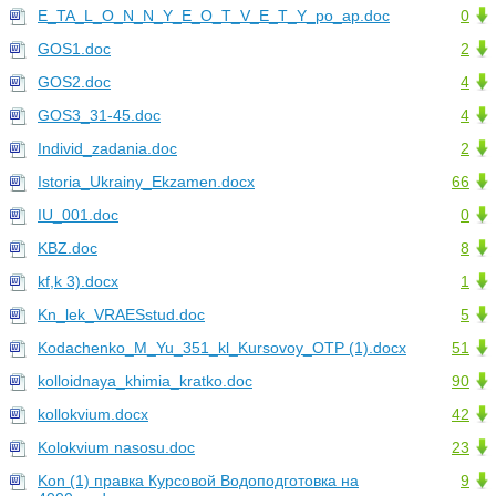
E_TA_L_O_N_N_Y_E_O_T_V_E_T_Y_po_ap.doc
0
GOS1.doc
2
GOS2.doc
4
GOS3_31-45.doc
4
Individ_zadania.doc
2
Istoria_Ukrainy_Ekzamen.docx
66
IU_001.doc
0
KBZ.doc
8
kf,k 3).docx
1
Kn_lek_VRAESstud.doc
5
Kodachenko_M_Yu_351_kl_Kursovoy_OTP (1).docx
51
kolloidnaya_khimia_kratko.doc
90
kollokvium.docx
42
Kolokvium nasosu.doc
23
Kon (1) правка Курсовой Водоподготовка на
9