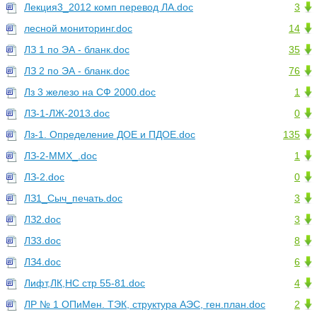
Лекция3_2012 комп перевод ЛА.doc
3
лесной мониторинг.doc
14
ЛЗ 1 по ЭА - бланк.doc
35
ЛЗ 2 по ЭА - бланк.doc
76
Лз 3 железо на СФ 2000.doc
1
ЛЗ-1-ЛЖ-2013.doc
0
Лз-1. Определение ДОЕ и ПДОЕ.doc
135
ЛЗ-2-MMX_.doc
1
ЛЗ-2.doc
0
ЛЗ1_Сыч_печать.doc
3
ЛЗ2.doc
3
ЛЗ3.doc
8
ЛЗ4.doc
6
Лифт,ЛК,НС стр 55-81.doc
4
ЛР № 1 ОПиМен. ТЭК, структура АЭС, ген.план.doc
2