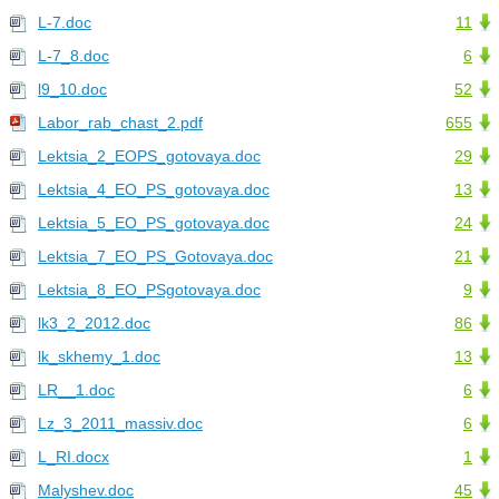
L-7.doc
11
L-7_8.doc
6
l9_10.doc
52
Labor_rab_chast_2.pdf
655
Lektsia_2_EOPS_gotovaya.doc
29
Lektsia_4_EO_PS_gotovaya.doc
13
Lektsia_5_EO_PS_gotovaya.doc
24
Lektsia_7_EO_PS_Gotovaya.doc
21
Lektsia_8_EO_PSgotovaya.doc
9
lk3_2_2012.doc
86
lk_skhemy_1.doc
13
LR__1.doc
6
Lz_3_2011_massiv.doc
6
L_RI.docx
1
Malyshev.doc
45