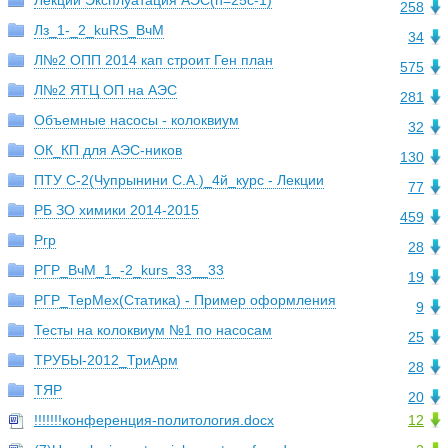
Лекции Эксплуатация АЭС(n=25c-1)
258
Лз_1-_2_kuRS_ВчМ
34
Л№2 ОПП 2014 кап строит Ген план
575
Л№2 ЯТЦ ОП на АЭС
281
Объемные насосы - колоквиум
32
ОК_КП для АЭС-ников
130
ПТУ С-2(Чупрынини С.А.)_4й_курс - Лекции
77
РБ ЗО химики 2014-2015
459
Ргр
28
РГР_ВчМ_1_-2_kurs_33__33
19
РГР_ТерМех(Статика) - Пример оформления
9
Тесты на колоквиум №1 по насосам
25
ТРУБЫ-2012_ТриАрм
28
ТЯР
20
!!!!!!!конференция-политология.docx
12