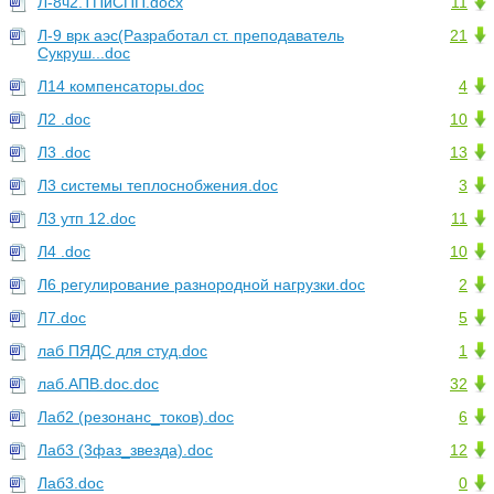
Л-8ч2.ТПиСПП.docx
11
Л-9 врк аэс(Разработал ст. преподаватель
21
Сукруш...doc
Л14 компенсаторы.doc
4
Л2 .doc
10
Л3 .doc
13
Л3 системы теплоснобжения.doc
3
Л3 утп 12.doc
11
Л4 .doc
10
Л6 регулирование разнородной нагрузки.doc
2
Л7.doc
5
лаб ПЯДС для студ.doc
1
лаб.АПВ.doc.doc
32
Лаб2 (резонанс_токов).doc
6
Лаб3 (3фаз_звезда).doc
12
Лаб3.doc
0