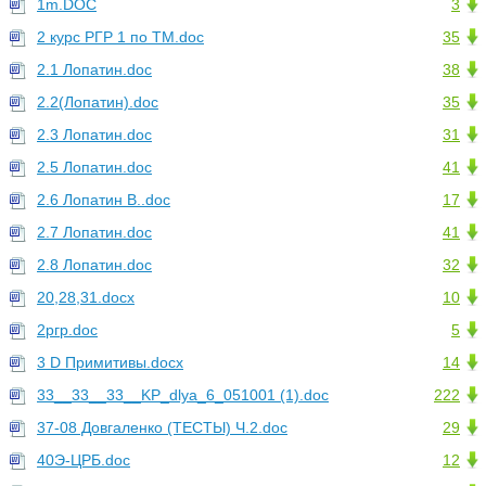
1m.DOC
3
2 курс РГР 1 по ТМ.doc
35
2.1 Лопатин.doc
38
2.2(Лопатин).doc
35
2.3 Лопатин.doc
31
2.5 Лопатин.doc
41
2.6 Лопатин В..doc
17
2.7 Лопатин.doc
41
2.8 Лопатин.doc
32
20,28,31.docx
10
2ргр.doc
5
3 D Примитивы.docx
14
33__33__33__KP_dlya_6_051001 (1).doc
222
37-08 Довгаленко (ТЕСТЫ) Ч.2.doc
29
40Э-ЦРБ.doc
12