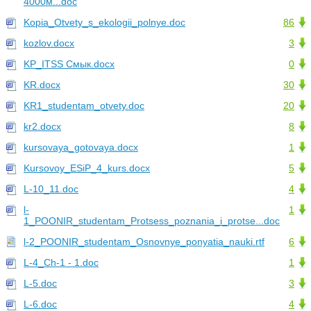
4000м...doc
Kopia_Otvety_s_ekologii_polnye.doc
86
kozlov.docx
3
KP_ITSS Смык.docx
0
KR.docx
30
KR1_studentam_otvety.doc
20
kr2.docx
8
kursovaya_gotovaya.docx
1
Kursovoy_ESiP_4_kurs.docx
5
L-10_11.doc
4
l-
1
1_POONIR_studentam_Protsess_poznania_i_protse...doc
l-2_POONIR_studentam_Osnovnye_ponyatia_nauki.rtf
6
L-4_Ch-1 - 1.doc
1
L-5.doc
3
L-6.doc
4