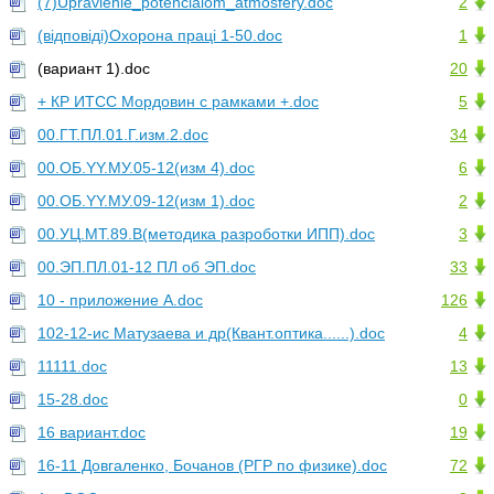
(7)Upravlenie_potencialom_atmosfery.doc
2
(відповіді)Охорона праці 1-50.doc
1
(вариант 1).doc
20
+ КР ИТСС Мордовин с рамками +.doc
5
00.ГТ.ПЛ.01.Г.изм.2.doc
34
00.ОБ.YY.МУ.05-12(изм 4).doc
6
00.ОБ.YY.МУ.09-12(изм 1).doc
2
00.УЦ.МТ.89.В(методика разроботки ИПП).doc
3
00.ЭП.ПЛ.01-12 ПЛ об ЭП.doc
33
10 - приложение А.doc
126
102-12-ис Матузаева и др(Квант.оптика......).doc
4
11111.doc
13
15-28.doc
0
16 вариант.doc
19
16-11 Довгаленко, Бочанов (РГР по физике).doc
72