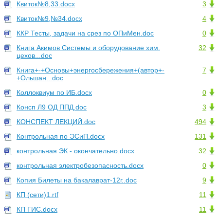
Квиток№8,33.docx
3
Квиток№9,№34.docx
4
ККР Тесты, задачи на срез по ОПиМен.doc
0
Книга Акимов Системы и оборудование хим.
32
цехов...doc
Книга+-+Основы+энергосбережения+(автор+-
7
+Ольшан...doc
Коллоквиум по ИБ.docx
0
Консп Л9 ОД ППД.doc
3
КОНСПЕКТ ЛЕКЦИЙ.doc
494
Контрольная по ЭСиП.docx
131
контрольная ЭК - окончательно.docx
32
контрольная электробезопасность.docx
0
Копия Билеты на бакалаврат-12г..doc
9
КП (сети)1.rtf
11
КП ГИС.docx
11