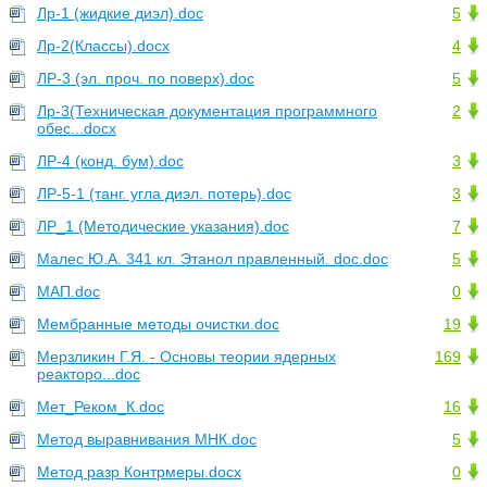
Лр-1 (жидкие диэл).doc
5
Лр-2(Классы).docx
4
ЛР-3 (эл. проч. по поверх).doc
5
Лр-3(Техническая документация программного
2
обес...docx
ЛР-4 (конд. бум).doc
3
ЛР-5-1 (танг. угла диэл. потерь).doc
3
ЛР_1 (Методические указания).doc
7
Малес Ю.А. 341 кл. Этанол правленный. doc.doc
5
МАП.doc
0
Мембранные методы очистки.doc
19
Мерзликин Г.Я. - Основы теории ядерных
169
реакторо...doc
Мет_Реком_К.doc
16
Метод выравнивания МНК.doc
5
Метод разр Контрмеры.docx
0