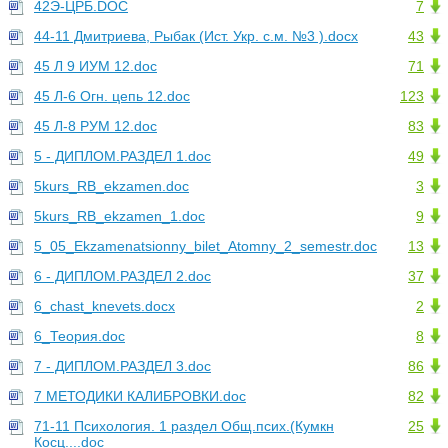
42Э-ЦРБ.DOC
7
44-11 Дмитриева, Рыбак (Ист. Укр. с.м. №3 ).docx
43
45 Л 9 ИУМ 12.doc
71
45 Л-6 Огн. цепь 12.doc
123
45 Л-8 РУМ 12.doc
83
5 - ДИПЛОМ.РАЗДЕЛ 1.doc
49
5kurs_RB_ekzamen.doc
3
5kurs_RB_ekzamen_1.doc
9
5_05_Ekzamenatsionny_bilet_Atomny_2_semestr.doc
13
6 - ДИПЛОМ.РАЗДЕЛ 2.doc
37
6_chast_knevets.docx
2
6_Теория.doc
8
7 - ДИПЛОМ.РАЗДЕЛ 3.doc
86
7 МЕТОДИКИ КАЛИБРОВКИ.doc
82
71-11 Психология. 1 раздел Общ.псих.(Кумкн
25
Косц....doc