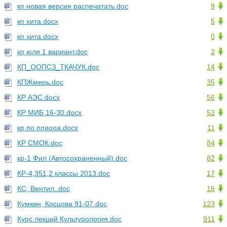
кп новая версия распечатать.doc
9
кп хита.docx
5
кп хита.docx
0
кп юля 1 вариант.doc
2
КП_ООПСЗ_ТКАЧУК.doc
14
КПЖмерь.doc
35
КР АЭС.docx
56
КР МИБ 16-30.docx
52
кр по ппиооа.docx
11
КР СМОК.doc
84
кр-1 Фил (Автосохраненный).doc
82
КР-4,351,2 классы 2013.doc
17
КС, Вентил..doc
16
Кумкин, Косцова 91-07.doc
123
Курс лекций Культурология.doc
911