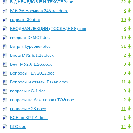
В.Д.НЕФЕДОВ Е.Н.ТЕКСТЕР.doc
22
В16 ЭА Насыров 245 кл..docx
3
вариант 30.doc
10
ВВОДНАЯ ЛЕКЦИЯ (ПОСЛЕДНЯЯ).doc
3
вводная ЭиМОТ.doc
10
Витряк Курсовой.doc
31
Внеш МУ2.6.1.25.docx
2
Внут МУ2.6.1.26.docx
0
Вопросы ГЕК 2012.doc
9
Вопросы и ответы Бакал.docx
11
вопросы к С-1.doc
9
вопросы на бакалаврат ТОЭ.doc
2
вопросы с 23.docx
11
ВСЕ по КР ПА.docx
1
ВТС.doc
14