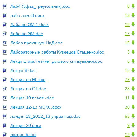
Лаб4 (3фаз_треугольник).doc
8
лаба апкс 8.docx
13
Лаба по ЭМ 1.docx
18
Лаба по ЭМ.doc
17
Лабор практикум НиД.doc
15
Лабораторные работы Кузнецов Стаценко.doc
3
Лекції Етика і етикет ділового спілкування.doc
6
Лекція-8.doc
15
Лекции по НГ.doc
78
Лекции по ОТ.doc
28
Лекция 10 печать.doc
11
Лекция 12-13 МОКС.docx
30
лекция 13_2012_13 управ пам.doc
65
Лекция 20.docx
9
лекция 5.doc
12