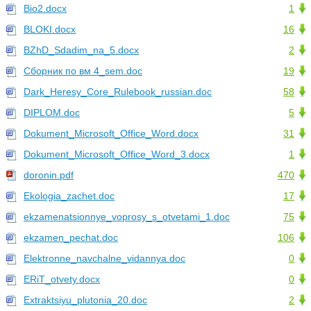
Bio2.docx
1
BLOKI.docx
16
BZhD_Sdadim_na_5.docx
2
Cборник по вм 4_sem.doc
19
Dark_Heresy_Core_Rulebook_russian.doc
58
DIPLOM.doc
5
Dokument_Microsoft_Office_Word.docx
31
Dokument_Microsoft_Office_Word_3.docx
1
doronin.pdf
470
Ekologia_zachet.doc
17
ekzamenatsionnye_voprosy_s_otvetami_1.doc
75
ekzamen_pechat.doc
106
Elektronne_navchalne_vidannya.doc
0
ERiT_otvety.docx
0
Extraktsiyu_plutonia_20.doc
2