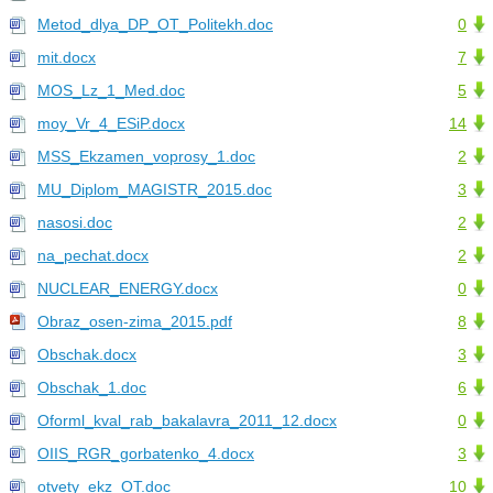
Metod_dlya_DP_OT_Politekh.doc
0
mit.docx
7
MOS_Lz_1_Med.doc
5
moy_Vr_4_ESiP.docx
14
MSS_Ekzamen_voprosy_1.doc
2
MU_Diplom_MAGISTR_2015.doc
3
nasosi.doc
2
na_pechat.docx
2
NUCLEAR_ENERGY.docx
0
Obraz_osen-zima_2015.pdf
8
Obschak.docx
3
Obschak_1.doc
6
Oforml_kval_rab_bakalavra_2011_12.docx
0
OIIS_RGR_gorbatenko_4.docx
3
otvety_ekz_OT.doc
10