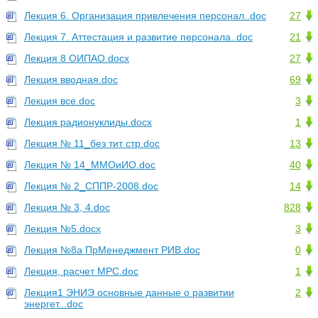
Лекция 6. Организация привлечения персонал..doc
27
Лекция 7. Аттестация и развитие персонала..doc
21
Лекция 8 ОИПАО.docx
27
Лекция вводная.doc
69
Лекция все.doc
3
Лекция радионуклиды.docx
1
Лекция № 11_без тит стр.doc
13
Лекция № 14_ММОиИО.doc
40
Лекция № 2_СППР-2008.doc
14
Лекция № 3, 4.doc
828
Лекция №5.docx
3
Лекция №8а ПрМенеджмент РИВ.doc
0
Лекция, расчет МРС.doc
1
Лекция1 ЭНИЭ основные данные о развитии
2
энергет...doc