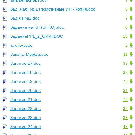
загранпаспорт.doc
7
Зад. Лаб. № 1 Резистивные ИП - копия.doc
6
Зад.Лз №1.doc
7
Задание на КП (ЭПКО).doc
0
ЗаданиеРР1_2_СИИ .DOC
13
заключ.doc
2
Законы Мэрфи.doc
11
Занятие 17.doc
37
Занятие 18.doc
32
Занятие 19.doc
75
Занятие 20.doc
31
Занятие 21.doc
74
Занятие 22.doc
38
Занятие 23.doc
33
Занятие 24.doc
45