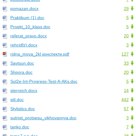
pomazan.docx
29
Praktikum (1).doc
5
Proekt_10_klass.doc
5
referat_pravo.docx
20
rehcjdfz).docx
3
ridna_mova_2kl конспекти.pdf
127
Savtsun.doc
33
Shpora.doc
20
Sol2e-Int-Progress-Test-A-AKs.doc
5
sterreich.docx
14
stil.doc
442
Stylistics.doc
57
sutnist_protsesu_vikhovannya.doc
3
tanko.doc
7