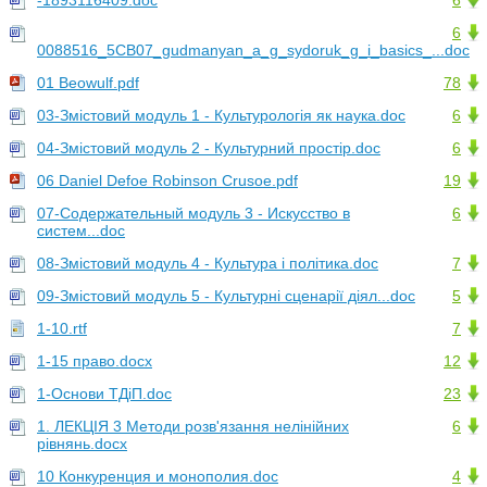
-1893116409.doc
6
6
0088516_5CB07_gudmanyan_a_g_sydoruk_g_i_basics_...doc
01 Beowulf.pdf
78
03-Змістовий модуль 1 - Культурологія як наука.doc
6
04-Змістовий модуль 2 - Культурний простір.doc
6
06 Daniel Defoe Robinson Crusoe.pdf
19
07-Содержательный модуль 3 - Искусство в
6
систем...doc
08-Змістовий модуль 4 - Культура і політика.doc
7
09-Змістовий модуль 5 - Культурні сценарії діял...doc
5
1-10.rtf
7
1-15 право.docx
12
1-Основи ТДіП.doc
23
1. ЛЕКЦІЯ 3 Методи розв'язання нелінійних
6
рівнянь.docx
10 Конкуренция и монополия.doc
4