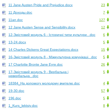
11 Jane Austen Pride and Prejudice.docx
23
11 Доходы.doc
7
11ап.doc
127
12 Jane Austen Sense and Sensibility.docx
12
12-Змістовий модуль 6 - Історичні типи культури...doc
6
13-24.docx
5
14 Charles Dickens Great Expectations.docx
15
16-Змістовий модуль 8 - Міжкультурна комунікаці...doc
5
17 Charlotte Bronte Jane Eyre.doc
26
17-Змістовий модуль 9 - Вербальна і
5
невербальна...doc
18384_На допомогу молодому вчителю.doc
4
19-30.doc
57
196.doc
5
1_Kurs_lektsiy.doc
8