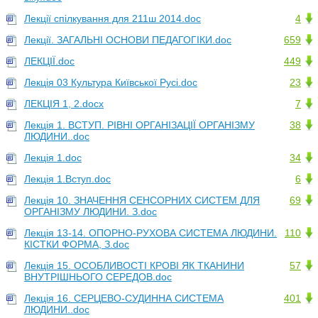
Лекції спілкування для 211ш 2014.doc
4
Лекції. ЗАГАЛЬНІ ОСНОВИ ПЕДАГОГІКИ.doc
659
ЛЕКЦІЇ.doc
449
Лекція 03 Культура Київської Русі.doc
23
ЛЕКЦІЯ 1, 2.docx
7
Лекція 1. ВСТУП. РІВНІ ОРГАНІЗАЦІЇ ОРГАНІЗМУ
38
ЛЮДИНИ..doc
Лекція 1.doc
34
Лекція 1.Вступ.doc
6
Лекція 10. ЗНАЧЕННЯ СЕНСОРНИХ СИСТЕМ ДЛЯ
69
ОРГАНІЗМУ ЛЮДИНИ. З.doc
Лекція 13-14. ОПОРНО-РУХОВА СИСТЕМА ЛЮДИНИ.
110
КІСТКИ ФОРМА, З.doc
Лекція 15. ОСОБЛИВОСТІ КРОВІ ЯК ТКАНИНИ
57
ВНУТРІШНЬОГО СЕРЕДОВ.doc
Лекція 16. СЕРЦЕВО-СУДИННА СИСТЕМА
401
ЛЮДИНИ..doc