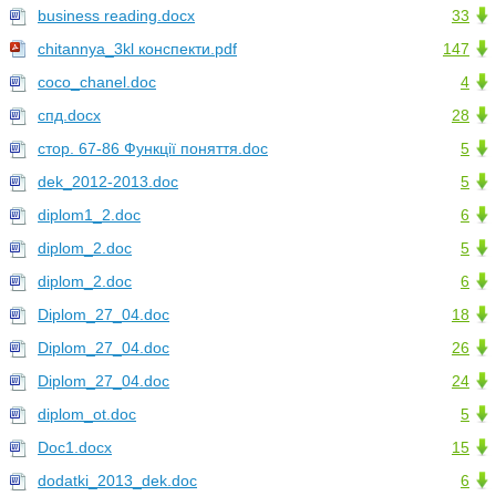
business reading.docx
33
chitannya_3kl конспекти.pdf
147
coco_chanel.doc
4
cпд.docx
28
cтор. 67-86 Функції поняття.doc
5
dek_2012-2013.doc
5
diplom1_2.doc
6
diplom_2.doc
5
diplom_2.doc
6
Diplom_27_04.doc
18
Diplom_27_04.doc
26
Diplom_27_04.doc
24
diplom_ot.doc
5
Doc1.docx
15
dodatki_2013_dek.doc
6