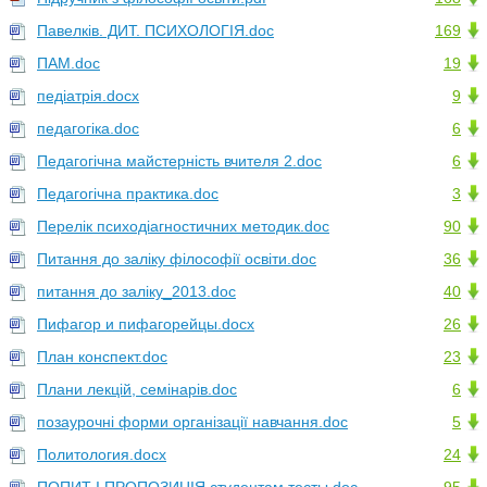
Павелків. ДИТ. ПСИХОЛОГІЯ.doc
169
ПАМ.doc
19
педіатрія.docx
9
педагогіка.doc
6
Педагогічна майстерність вчителя 2.doc
6
Педагогічна практика.doc
3
Перелік психодіагностичних методик.doc
90
Питання до заліку філософії освіти.doc
36
питання до заліку_2013.doc
40
Пифагор и пифагорейцы.docx
26
План конспект.doc
23
Плани лекцій, семінарів.doc
6
позаурочні форми організації навчання.doc
5
Политология.docx
24