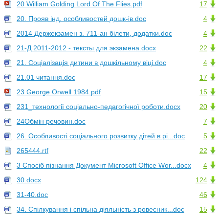
20 William Golding Lord Of The Flies.pdf
17
20. Прояв інд. особливостей дошк-ів.doc
4
2014 Держекзамен з. 711-ан білети, додатки.doc
4
21-Д 2011-2012 - тексты для экзамена.docx
22
21. Соціалізація дитини в дошкільному віці.doc
4
21.01 читання.doc
17
23 George Orwell 1984.pdf
15
231_технології соціально-педагогічної роботи.docx
20
24Обмін речовин.doc
7
26. Особливості соціального розвитку дітей в рі...doc
5
265444.rtf
22
3 Спосіб пізнання Документ Microsoft Office Wor...docx
4
30.docx
124
31-40.doc
46
34. Спілкування і спільна діяльність з ровесник...doc
15