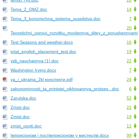
tema7 rys.doc
28
Tema_2_OMZ.doc
14
Tema_3_konomichna_sistema_suspilstva.doc
7
20
Teoretichni_osnovi_rozvitku_movlennya_ditey_z_porushennyami
Test Seasons and weather.docx
16
total_english_placement_test.doc
19
vidi_navchannya (1).doc
22
Washington Irving.docx
7
ya_i_ukraina_2kl конспекти.pdf
24
zakonomirnosti_ta_printsipi_vikhovannya_protses...doc
6
Zarutska.doc
52
Zmist.doc
22
Zmist.doc
19
zmist_osviti.doc
12
Імпресіонізм і постімпресіонізм у мистецтві.docx
99