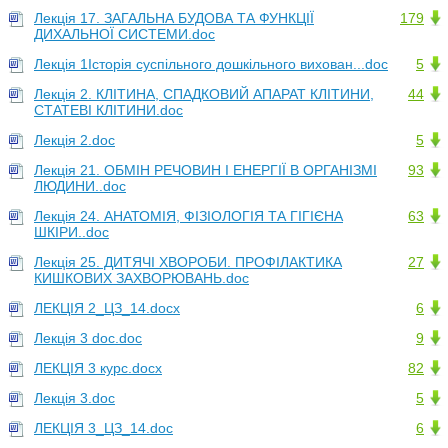
Лекція 17. ЗАГАЛЬНА БУДОВА ТА ФУНКЦІЇ
179
ДИХАЛЬНОЇ СИСТЕМИ.doc
Лекція 1Історія суспільного дошкільного вихован...doc
5
Лекція 2. КЛІТИНА, СПАДКОВИЙ АПАРАТ КЛІТИНИ,
44
СТАТЕВІ КЛІТИНИ.doc
Лекція 2.doc
5
Лекція 21. ОБМІН РЕЧОВИН І ЕНЕРГІЇ В ОРГАНІЗМІ
93
ЛЮДИНИ..doc
Лекція 24. АНАТОМІЯ, ФІЗІОЛОГІЯ ТА ГІГІЄНА
63
ШКІРИ..doc
Лекція 25. ДИТЯЧІ ХВОРОБИ. ПРОФІЛАКТИКА
27
КИШКОВИХ ЗАХВОРЮВАНЬ.doc
ЛЕКЦІЯ 2_ЦЗ_14.docx
6
Лекція 3 doc.doc
9
ЛЕКЦІЯ 3 курс.docx
82
Лекція 3.doc
5
ЛЕКЦІЯ 3_ЦЗ_14.doc
6