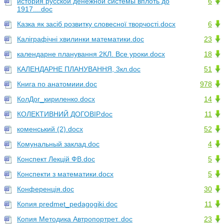
история русской денежной системы вплоть до
6
1917....doc
Казка як засіб розвитку словесної творчості.docx
6
Каліграфічні хвилинки математики.doc
23
календарне планування 2КЛ. Все уроки.docx
18
КАЛЕНДАРНЕ ПЛАНУВАННЯ, 3кл.doc
51
Книга по анатомиии.doc
978
КолДог_кириленко.docx
14
КОЛЕКТИВНИЙ ДОГОВІР.doc
11
коменський (2).docx
52
Комунальный заклад.doc
4
Конспект Лекцій ФВ.doc
5
Конспекти з математики.docx
5
Конференція.doc
30
Копия predmet_pedagogiki.doc
11
Копия Методика Автропортрет..doc
23