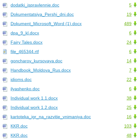
dodatki_ispravlennie.doc
5
Dokumentatsiya_Pershi_dni.doc
19
Dokument_Microsoft_Word (1).docx
489
dpa_9_kl.docx
6
Fairy Tales.docx
24
file_465344.rtf
6
goncharov_kursovaya.doc
14
Handbook_Moldova_Rus.docx
7
idioms.doc
22
ilyashenko.doc
6
Individual work 1.1.docx
38
Individual work 1.2.docx
25
kartoteka_igr_na_razvitie_vnimaniya.doc
16
KKR.doc
103
KKR.doc
48