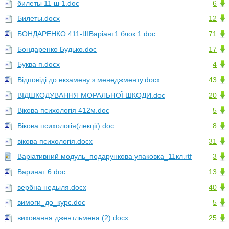
билеты 11 ш 1.doc
6
Билеты.docx
12
БОНДАРЕНКО 411-ШВаріант1 блок 1.doc
71
Бондаренко Будько.doc
17
Буква п.docx
4
Відповіді до екзамену з менеджменту.docx
43
ВІДШКОДУВАННЯ МОРАЛЬНОЇ ШКОДИ.doc
20
Вікова психологія 412м.doc
5
Вікова психологія(лекції).doc
8
вікова психологія.docx
31
Варіативний модуль_подарункова упаковка_11кл.rtf
3
Варинат 6.doc
13
вербна недыля.docx
40
вимоги_до_курс.doc
5
виховання джентльмена (2).docx
25