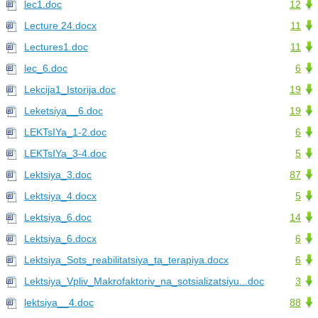
lec1.doc
12
Lecture 24.docx
11
Lectures1.doc
11
lec_6.doc
6
Lekcija1_Istorija.doc
19
Leketsiya__6.doc
19
LEKTsIYa_1-2.doc
6
LEKTsIYa_3-4.doc
5
Lektsiya_3.doc
87
Lektsiya_4.docx
5
Lektsiya_6.doc
14
Lektsiya_6.docx
6
Lektsiya_Sots_reabilitatsiya_ta_terapiya.docx
6
Lektsiya_Vpliv_Makrofaktoriv_na_sotsializatsiyu...doc
3
lektsiya__4.doc
88