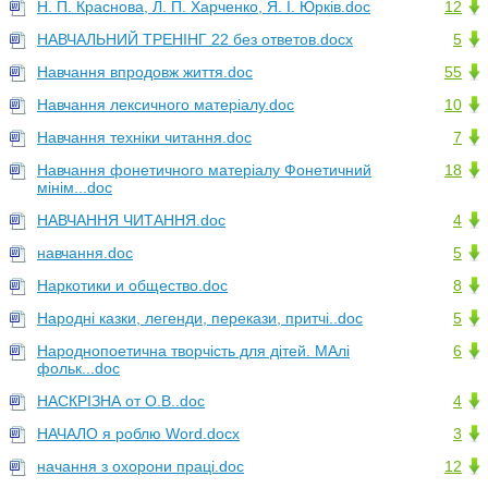
Н. П. Краснова, Л. П. Харченко, Я. І. Юрків.doc
12
НАВЧАЛЬНИЙ ТРЕНІНГ 22 без ответов.docx
5
Навчання впродовж життя.doc
55
Навчання лексичного матеріалу.doc
10
Навчання техніки читання.doc
7
Навчання фонетичного матеріалу Фонетичний
18
мінім...doc
НАВЧАННЯ ЧИТАННЯ.doc
4
навчання.doc
5
Наркотики и общество.doc
8
Народні казки, легенди, перекази, притчі..doc
5
Народнопоетична творчість для дітей. МАлі
6
фольк...doc
НАСКРІЗНА от О.В..doc
4
НАЧАЛО я роблю Word.docx
3
начання з охорони праці.doc
12