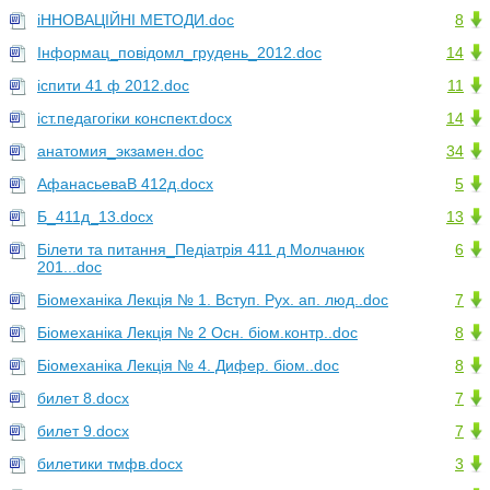
іННОВАЦІЙНІ МЕТОДИ.doc
8
Інформац_повідомл_грудень_2012.doc
14
іспити 41 ф 2012.doc
11
іст.педагогіки конспект.docx
14
анатомия_экзамен.doc
34
АфанасьеваВ 412д.docx
5
Б_411д_13.docx
13
Білети та питання_Педіатрія 411 д Молчанюк
6
201...doc
Біомеханіка Лекція № 1. Вступ. Рух. ап. люд..doc
7
Біомеханіка Лекція № 2 Осн. біом.контр..doc
8
Біомеханіка Лекція № 4. Дифер. біом..doc
8
билет 8.docx
7
билет 9.docx
7
билетики тмфв.docx
3