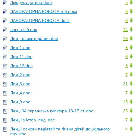
Ліворука дитина.docx
5
ЛАБОРАТОРНА РОБОТА 5-6.docx
6
ЛАБОРАТОРНА РОБОТА.docx
6
лавра ч.б.doc
14
Лекц. психотерапия.doc
13
Лекц1.doc
5
Лекц11.doc
6
Лекц12.doc
6
Лекц2.doc
7
Лекц3.doc
21
Лекц4.doc
7
Лекц9.doc
15
Лекці 04 Українська культура 13-15 ст..doc
25
Лекції з Істор. пед..doc
7
Лекції основи педіатрії та гігієни дітей дошкільного
4
віку..doc