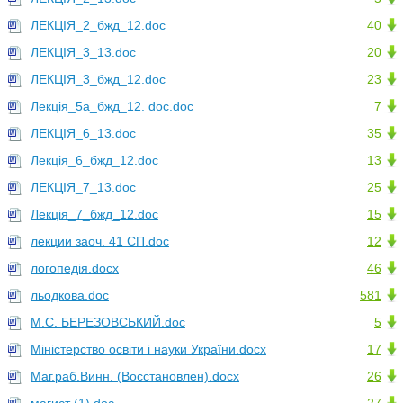
ЛЕКЦІЯ_2_бжд_12.doc
40
ЛЕКЦІЯ_3_13.doc
20
ЛЕКЦІЯ_3_бжд_12.doc
23
Лекція_5а_бжд_12. doc.doc
7
ЛЕКЦІЯ_6_13.doc
35
Лекція_6_бжд_12.doc
13
ЛЕКЦІЯ_7_13.doc
25
Лекція_7_бжд_12.doc
15
лекции заоч. 41 СП.doc
12
логопедія.docx
46
льодкова.doc
581
М.С. БЕРЕЗОВСЬКИЙ.doc
5
Міністерство освіти і науки України.docx
17
Маг.раб.Винн. (Восстановлен).docx
26