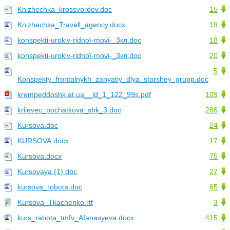
Knizhechka_krossvordov.doc
15
Knizhechka_Travell_agency.docx
19
konspekti-urokіv-rіdnoї-movi-_3кл.doc
18
konspekti-urokіv-rіdnoї-movi-_3кл.doc
20
5
Konspekty_frontalnykh_zanyatiy_dlya_starshey_grupp.doc
krempeddoshk.at.ua__ld_1_122_99s.pdf
109
krilevec_pochatkova_shk_3.doc
286
Kursova.doc
24
KURSOVA.docx
17
Kursova.docx
75
Kursovaya (1).doc
27
kursova_robota.doc
65
Kursova_Tkachenko.rtf
3
kurs_rabota_tmfv_Afanasyeva.docx
415