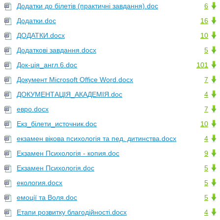
Додатки до білетів (практичні завдання).doc
6
Додатки.doc
16
ДОДАТКИ.docx
10
Додаткові завдання.docx
5
Док-ція_англ.6.doc
101
Документ Microsoft Office Word.docx
7
ДОКУМЕНТАЦІЯ_АКАДЕМІЯ.doc
4
евро.docx
7
Екз_білети_источник.doc
10
екзамен вікова психологія та пед. дитинства.docx
4
Екзамен Психологія - копия.doc
9
Екзамен Психологія.doc
5
екология.docx
5
емоції та Воля.doc
5
Етапи розвитку благодійності.docx
4