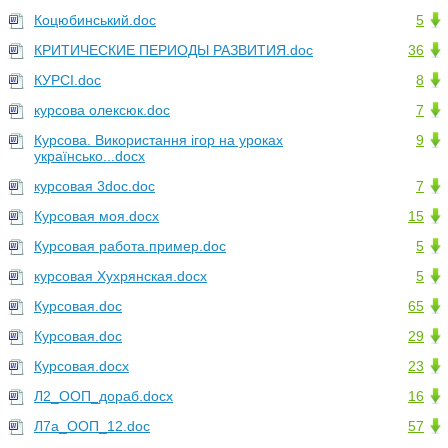
Коцюбинський.doc
5
КРИТИЧЕСКИЕ ПЕРИОДЫ РАЗВИТИЯ.doc
36
КУРСІ.doc
8
курсова олексюк.doc
7
Курсова. Використання ігор на уроках
9
українсько...docx
курсовая 3doc.doc
7
Курсовая моя.docx
15
Курсовая работа.пример.doc
5
курсовая Хухрянская.docx
5
Курсовая.doc
65
Курсовая.doc
29
Курсовая.docx
23
Л2_ООП_дораб.docx
16
Л7а_ООП_12.doc
57