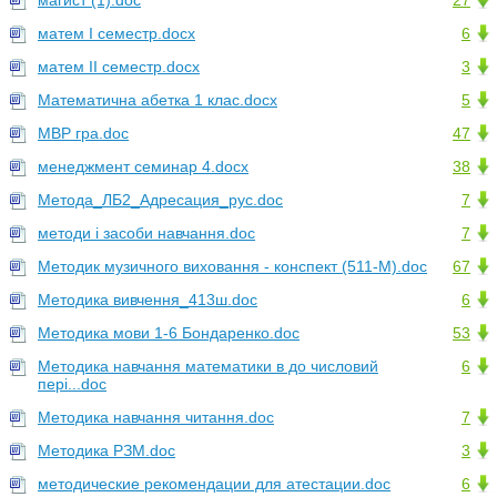
магист (1).doc
27
матем І семестр.docx
6
матем ІІ семестр.docx
3
Математична абетка 1 клас.docx
5
МВР гра.doc
47
менеджмент семинар 4.docx
38
Метода_ЛБ2_Адресация_рус.doc
7
методи і засоби навчання.doc
7
Методик музичного виховання - конспект (511-М).doc
67
Методика вивчення_413ш.doc
6
Методика мови 1-6 Бондаренко.doc
53
Методика навчання математики в до числовий
6
пері...doc
Методика навчання читання.doc
7
Методика РЗМ.doc
3
методические рекомендации для атестации.doc
6