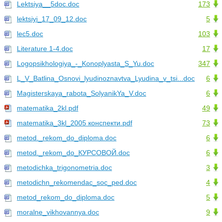
Lektsiya__5doc.doc
173
lektsiyi_17_09_12.doc
5
leс5.doc
103
Literature 1-4.doc
17
Logopsikhologiya_-_Konoplyasta_S_Yu.doc
347
L_V_Batlina_Osnovi_lyudinoznavtva_Lyudina_v_tsi...doc
6
Magisterskaya_rabota_SolyanikYa_V.doc
6
matematika_2kl.pdf
49
matematika_3kl_2005 конспекти.pdf
73
metod._rekom_do_diploma.doc
6
metod._rekom_do_КУРСОВОЙ.doc
6
metodichka_trigonometria.doc
3
metodichn_rekomendac_soc_ped.doc
4
metod_rekom_do_diploma.doc
5
moralne_vikhovannya.doc
9