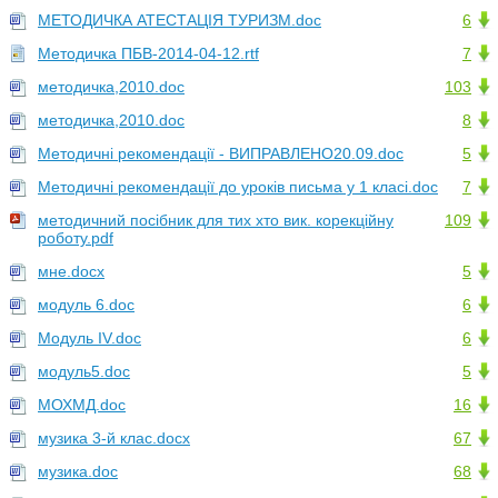
МЕТОДИЧКА АТЕСТАЦІЯ ТУРИЗМ.doc
6
Методичка ПБВ-2014-04-12.rtf
7
методичка,2010.doc
103
методичка,2010.doc
8
Методичні рекомендації - ВИПРАВЛЕНО20.09.doc
5
Методичні рекомендації до уроків письма у 1 класі.doc
7
методичний посібник для тих хто вик. корекційну
109
роботу.pdf
мне.docx
5
модуль 6.doc
6
Модуль ІV.doc
6
модуль5.doc
5
МОХМД.doc
16
музика 3-й клас.docx
67
музика.doc
68