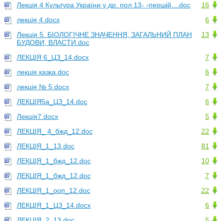
Лекція 4 Культура України у др. пол 13- -першій....doc
16
лекція 4.docx
6
Лекція 5. БІОЛОГІЧНЕ ЗНАЧЕННЯ, ЗАГАЛЬНИЙ ПЛАН
13
БУДОВИ, ВЛАСТИ.doc
ЛЕКЦІЯ 6_ЦЗ_14.docx
7
лекція казка.doc
6
лекція № 5.docx
7
ЛЕКЦІЯ5а_ЦЗ_14.doc
6
Лекція7.docx
5
ЛЕКЦІЯ_ 4_бжд_12.doc
22
ЛЕКЦІЯ_1_13.doc
81
ЛЕКЦІЯ_1_бжд_12.doc
10
ЛЕКЦІЯ_1_бжд_12.doc
7
ЛЕКЦІЯ_1_ооп_12.doc
22
ЛЕКЦІЯ_1_ЦЗ_14.docx
6
ЛЕКЦІЯ_2_13.doc
5