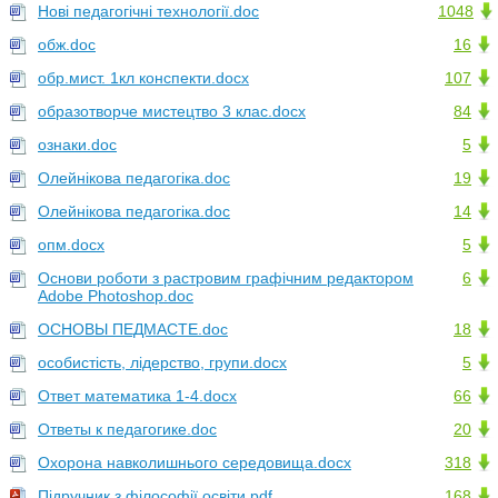
Нові педагогічні технології.doc
1048
обж.doc
16
обр.мист. 1кл конспекти.docx
107
образотворче мистецтво 3 клас.docx
84
ознаки.doc
5
Олейнікова педагогіка.doc
19
Олейнікова педагогіка.doc
14
опм.docx
5
Основи роботи з растровим графічним редактором
6
Adobe Photoshop.doc
ОСНОВЫ ПЕДМАСТЕ.doc
18
особистість, лідерство, групи.docx
5
Ответ математика 1-4.docx
66
Ответы к педагогике.doc
20
Охорона навколишнього середовища.docx
318
Підручник з філософії освіти.pdf
168