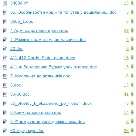
34084.rtf
15
35. Особливості емоцій та почуттів у дошкільник...doc
3
3665_1.doc
6
4-Адміністративне право.doc
29
4. Розвиток пам'яті у дошкільників.doc
4
40.doc
9
411-412-Cards_State_exam.docx
13
411-ш Бондаренко Будько урок готовое.doc
13
5. Мислення дошкільників.doc
6
5.doc
13
50-60.doc
41
50_otvetov_k_ekzamenu_po_filosofii.docx
6
6-Кримінальне право.doc
14
6. Формування уяви дошкільника.doc
6
60-е укр.муз..doc
26