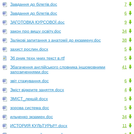
Завдання до білетів.doc
7
Завдання до білетів.doc
6
ЗАГОТОВКА КУРСОВОЇ.doc
9
закон про вищу освіту.doc
34
Залікові запитання з анатомії до екзамену.doc
38
захист рослин.docx
5
Зб рник техн чних текст в.rtf
5
Збагачення англійського словника іншомовними
41
запозиченнями.doc
звіт стажування.doc
6
Зміст відкрите заняття.docx
4
ЗМІСТ_лекцій.docx
5
зорова система.doc
5
ильченко экзамен.doc
34
ИСТОРИЯ КУЛЬТУРЫ!!!.docx
11