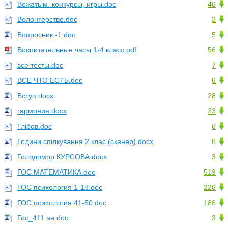
Вожатым. конкурсы, игры.doc
46
Волонтерство.doc
3
Вопросник -1.doc
5
Воспитательные часы 1-4 класс.pdf
56
все тесты.doc
7
ВСЕ ЧТО ЕСТЬ.doc
6
Вступ.docx
28
гармония.docx
23
Глібов.doc
6
Години спілкування 2 клас (сканер).docx
6
Голодомор КУРСОВА.docx
3
ГОС МАТЕМАТИКА.doc
519
ГОС психология 1-18.doc
226
ГОС психология 41-50.doc
186
Гос_411 ан.doc
3