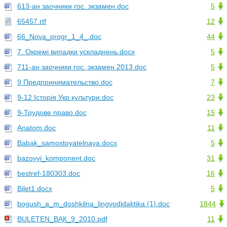
613-ан заочники гос. экзамен.doc
5
65457.rtf
12
66_Nova_progr_1_4_.doc
44
7. Окремі випадки ускладнень.docx
5
711-ан заочники гос. экзамен 2013.doc
5
9 Предпринимательство.doc
7
9-12 Історія Укр культури.doc
23
9-Трудове право.doc
15
Anatom.doc
11
Babak_samostoyatelnaya.docx
5
bazovyi_komponent.doc
31
bestref-180303.doc
16
Bilet1.docx
5
bogush_a_m_doshkilna_lingvodidaktika (1).doc
1844
BULETEN_ВАК_9_2010.pdf
11