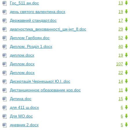
Гос_511 ан.doc
13
день святого валентина.docx
19
Державний стандарт.doc
17
диагностика_вихованності_шк-інт_8.doc
29
Диплом Гарбоян.doc
52
Диплом. Розділ 1.docx
40
диплом.docx
19
Диплом.docx
107
Диплом.docx
22
Дисертація Чернецької Ю.І..doc
14
Дистанционное образование кор.doc
11
Дитина.doc
15
для 411 ш.docx
6
Для МО.doc
6
дневник 2.docx
5