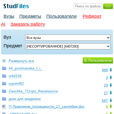
Вузы
Предметы
Пользователи
Реферат
AI
Заказать работу
Вуз
Предмет
☰ Пользователи
Развернуть все
44_ponimanska_t_i_
988
urbil156
3
urpsh482
29
Zaochka_711spz_Rasskazova
27
доки для академии
587
!!! Практикум_погрешности_17_сентября.doc
6