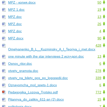
MPZ - копия.docx
50
MPZ 1.doc
19
MPZ.doc
13
MPZ.doc
26
MPZ.doc
4
MPZ.docx
90
428
Omelyanenko_B_L__Kuzminsky_A_I_Teoriya_i_met.docx
one minute with the star interviews 2 исп+доп.doc
13
Osnov_ritor.doc
6
otvety_gramota.doc
278
otvety_na_bilety_gos_po_logopedii.doc
339
Oznayomcha_mol_spets-1.docx
6
Pedagogika_Lozova_Trotsko.pdf
772
Pitannya_do_zalikiv_611-an (2).docx
15
politologia.docx
7