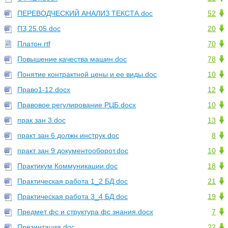
ПЕРЕВОДЧЕСКИЙ АНАЛИЗ ТЕКСТА.doc
52
ПЗ 25.05.doc
20
Платон.rtf
70
Повышение качества машин.doc
78
Понятие контрактной цены и ее виды.doc
10
Право1-12.docx
12
Правовое регулирование РЦБ.docx
10
прак зан 3.doc
13
практ зан 6 должн инструк.doc
8
практ зан 9 документооборот.doc
10
Практикум Коммуникации.doc
18
Практическая работа 1_2 БД.doc
21
Практическая работа 3_4 БД.doc
19
Предмет фс и структура фс знания.docx
7
Презинтация.doc
22