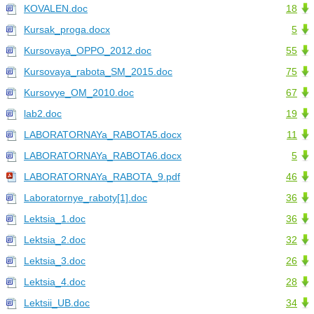
KOVALEN.doc
18
Kursak_proga.docx
5
Kursovaya_OPPO_2012.doc
55
Kursovaya_rabota_SM_2015.doc
75
Kursovye_OM_2010.doc
67
lab2.doc
19
LABORATORNAYa_RABOTA5.docx
11
LABORATORNAYa_RABOTA6.docx
5
LABORATORNAYa_RABOTA_9.pdf
46
Laboratornye_raboty[1].doc
36
Lektsia_1.doc
36
Lektsia_2.doc
32
Lektsia_3.doc
26
Lektsia_4.doc
28
Lektsii_UB.doc
34