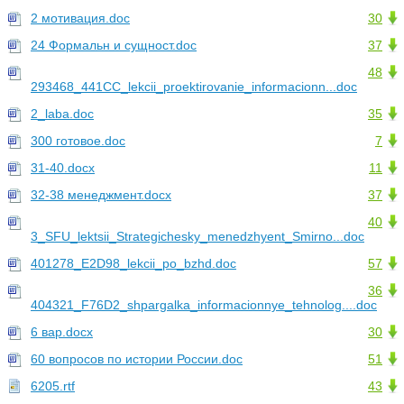
2 мотивация.doc
30
24 Формальн и сущност.doc
37
48
293468_441CC_lekcii_proektirovanie_informacionn...doc
2_laba.doc
35
300 готовое.doc
7
31-40.docx
11
32-38 менеджмент.docx
37
40
3_SFU_lektsii_Strategichesky_menedzhyent_Smirno...doc
401278_E2D98_lekcii_po_bzhd.doc
57
36
404321_F76D2_shpargalka_informacionnye_tehnolog....doc
6 вар.docx
30
60 вопросов по истории России.doc
51
6205.rtf
43