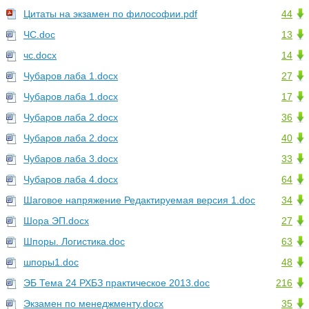
Цитаты на экзамен по философии.pdf
44
ЧС.doc
13
чс.docx
14
Чубаров лаба 1.docx
27
Чубаров лаба 1.docx
17
Чубаров лаба 2.docx
36
Чубаров лаба 2.docx
40
Чубаров лаба 3.docx
33
Чубаров лаба 4.docx
64
Шаговое напряжение Редактируемая версия 1.doc
34
Шора ЭП.docx
27
Шпоры. Логистика.doc
63
шпоры1.doc
48
ЭБ Тема 24 РХБЗ практическое 2013.doc
216
Экзамен по менеджменту.docx
35