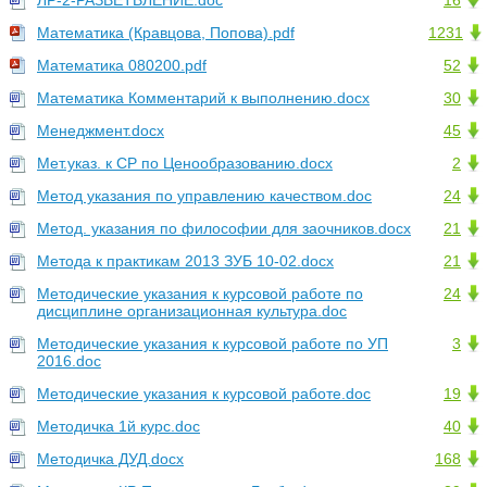
ЛР-2-РАЗВЕТВЛЕНИЕ.doc
16
Математика (Кравцова, Попова).pdf
1231
Математика 080200.pdf
52
Математика Комментарий к выполнению.docx
30
Менеджмент.docx
45
Мет.указ. к СР по Ценообразованию.docx
2
Метод указания по управлению качеством.doc
24
Метод. указания по философии для заочников.docx
21
Метода к практикам 2013 ЗУБ 10-02.docx
21
Методические указания к курсовой работе по
24
дисциплине организационная культура.doc
Методические указания к курсовой работе по УП
3
2016.doc
Методические указания к курсовой работе.doc
19
Методичка 1й курс.doc
40
Методичка ДУД.docx
168