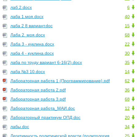
лаб.2.docx
6
лаба 1.моя.docx
40
лаба 2 8 вариант.doc
15
Лаба 2. моя.docx
68
Лаба 3 - куклина.docx
22
лаба 4 - куклина.docx
30
лаба по труду вариант 6-16(2).docx
35
лаба №3 10.docx
14
Лабораторная работа 1 (Программирование).pdf
62
Лабораторная работа 2.pdf
36
Лабораторная работа 3.pdf
68
Лабораторная работа_МАИ.doc
12
Лабораторный практикум ОПД.doc
20
лабы.doc
34
Легитимность политической власти (политология
25