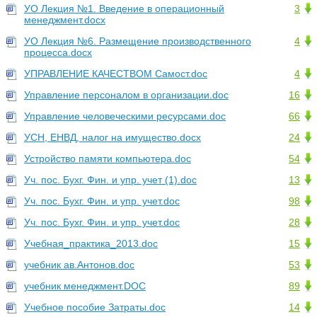
УО Лекция №1. Введение в операционный
3
менеджмент.docx
УО Лекция №6. Размещение производственного
4
процесса.docx
УПРАВЛЕНИЕ КАЧЕСТВОМ Самост.doc
4
Управление персоналом в организации.doc
16
Управление человеческими ресурсами.doc
66
УСН, ЕНВД, налог на имущество.docx
24
Устройство памяти компьютера.doc
54
Уч. пос. Бухг. Фин. и упр. учет (1).doc
13
Уч. пос. Бухг. Фин. и упр. учет.doc
98
Уч. пос. Бухг. Фин. и упр. учет.doc
28
Учебная_практика_2013.doc
15
учебник ав.Антонов.doc
53
учебник менеджмент.DOC
89
Учебное пособие Затраты.doc
14