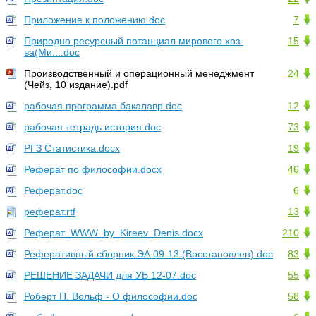
Приложение к положению.doc
7
Природно ресурсный потанциал мирового хоз-
15
ва(Ми....doc
Производственный и операционный менеджмент
24
(Чейз, 10 издание).pdf
рабочая программа бакалавр.doc
12
рабочая тетрадь история.doc
73
РГЗ Статистика.docx
19
Реферат по философии.docx
46
Реферат.doc
6
реферат.rtf
13
Реферат_WWW_by_Kireev_Denis.docx
210
Реферативный сборник ЭА 09-13 (Восстановлен).doc
83
РЕШЕНИЕ ЗАДАЧИ для УБ 12-07.doc
55
Роберт П. Вольф - О философии.doc
58