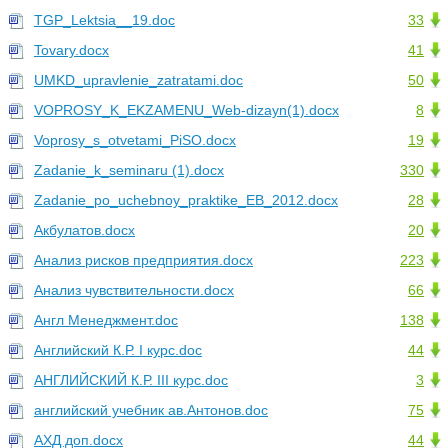
TGP_Lektsia__19.doc
33
Tovary.docx
41
UMKD_upravlenie_zatratami.doc
50
VOPROSY_K_EKZAMENU_Web-dizayn(1).docx
8
Voprosy_s_otvetami_PiSO.docx
19
Zadanie_k_seminaru (1).docx
330
Zadanie_po_uchebnoy_praktike_EB_2012.docx
28
Акбулатов.docx
20
Анализ рисков предприятия.docx
223
Анализ чувствительности.docx
66
Англ Менеджмент.doc
138
Английский К.Р. I курс.doc
44
АНГЛИЙСКИЙ К.Р. III курс.doc
3
английский учебник ав.Антонов.doc
75
АХД доп.docx
44