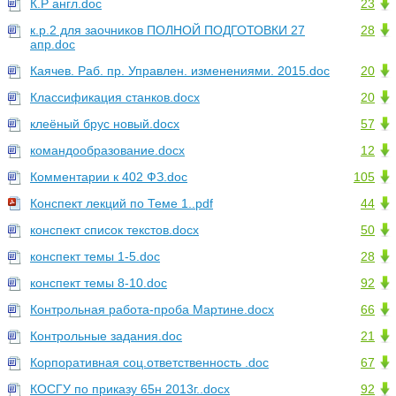
К.Р англ.doc
23
к.р.2 для заочников ПОЛНОЙ ПОДГОТОВКИ 27
28
апр.doc
Каячев. Раб. пр. Управлен. изменениями. 2015.doc
20
Классификация станков.docx
20
клеёный брус новый.docx
57
командообразование.docx
12
Комментарии к 402 ФЗ.doc
105
Конспект лекций по Теме 1..pdf
44
конспект список текстов.docx
50
конспект темы 1-5.doc
28
конспект темы 8-10.doc
92
Контрольная работа-проба Мартине.docx
66
Контрольные задания.doc
21
Корпоративная соц.ответственность .doc
67
КОСГУ по приказу 65н 2013г..docx
92