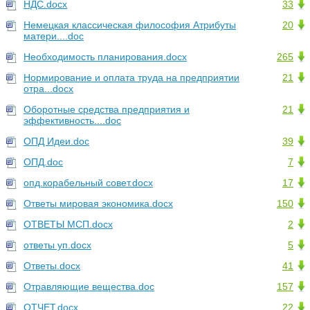
НДС.docx
33
Немецкая классическая философия Атрибуты
20
матери....doc
Необходимость планирования.docx
265
Нормирование и оплата труда на предприятии
21
отра...docx
Оборотные средства предприятия и
21
эффективность....doc
ОПД Идеи.doc
39
ОПД.doc
7
опд.корабельный совет.docx
17
Ответы мировая экономика.docx
150
ОТВЕТЫ МСП.docx
2
ответы уп.docx
5
Ответы.docx
41
Отравляющие вещества.doc
157
ОТЧЕТ.docx
22