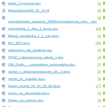
lektsii_Zyryanova.doc
22
Menedzhment09_01_13.rtf
26
32
metodicheskie_ukazania_2009informatsionnye_tehn....doc
metodichka_1_dlya_2_kursa.doc
102
Metod_razrabotka_1_1_Lek.docx
31
MU_SES.docx
260
obkhodnoy_list_studenta.doc
43
OFKD_Laboratornaya_rabota_1.doc
26
OM_Grafix_-_rukovodstvo_polzovatelya.doc
37
otchet_o_dokumentooborote_sfu_2.docx
37
otchet_po_praktike.docx
39
Otvety_krome_54_55_59_60.docx
177
otvety_na_ekonomiku.docx
10
Otvety_po_mirovoy.doc
34