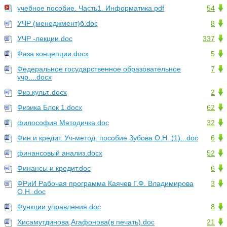
учебное пособие. Часть1. Информатика.pdf
54
УЧР (менеджмент)б.doc
8
УЧР -лекции.doc
337
Фаза концепции.docx
5
Федеральное государственное образовательное
7
учр....docx
Физ.культ..docx
2
Физика Блок 1.docx
62
философия Методичка.doc
32
Фин.и кредит. Уч-метод. пособие Зубова О.Н. (1)...doc
6
финансовый анализ.docx
52
Финансы и кредит.doc
6
ФРиИ Рабочая программа Каячев Г.Ф. Владимирова
3
О.Н..doc
Функции управления.doc
8
Хисамутдинова,Агафонова(в печать).doc
21