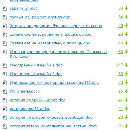
задачи_2_.doc
39
задачи_ос_ремонт_аренда.doc
34
Затраты предприятия Финансы пред готово.doc
20
Заявление на вступление в профсоюз.doc
29
Заявление на материальную помощь.doc
46
Инновационное предпренимательство. Панышева
36
К.А...docx
Иностранный язык № 1.doc
147
Иностранный язык № 2.doc
85
Информация как фактор производства111.doc
23
ИС ответы.docx
16
история америки - копия.doc
41
история для 11 а.doc
11
история по второй мировой. всеобщая.doc
23
история татаро монгольское нашествие .docx
31