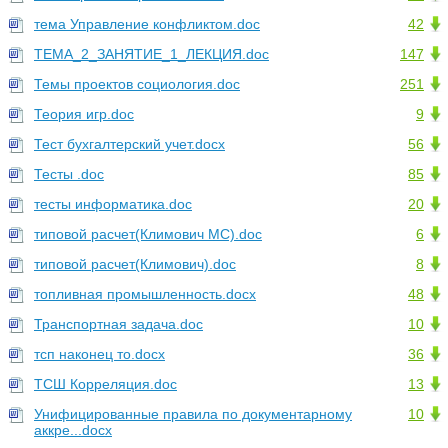
тема Управление конфликтом.doc
42
ТЕМА_2_ЗАНЯТИЕ_1_ЛЕКЦИЯ.doc
147
Темы проектов социология.doc
251
Теория игр.doc
9
Тест бухгалтерский учет.docx
56
Тесты .doc
85
тесты информатика.doc
20
типовой расчет(Климович МС).doc
6
типовой расчет(Климович).doc
8
топливная промышленность.docx
48
Транспортная задача.doc
10
тсп наконец то.docx
36
ТСШ Корреляция.doc
13
Унифицированные правила по документарному
10
аккре...docx