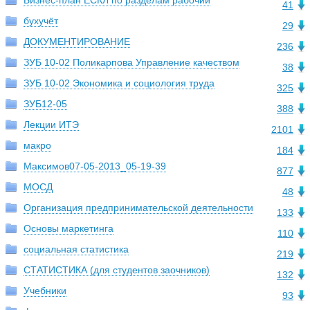
Бизнес-план ЕСКЛ по разделам рабочий
41
бухучёт
29
ДОКУМЕНТИРОВАНИЕ
236
ЗУБ 10-02 Поликарпова Управление качеством
38
ЗУБ 10-02 Экономика и социология труда
325
ЗУБ12-05
388
Лекции ИТЭ
2101
макро
184
Максимов07-05-2013_05-19-39
877
МОСД
48
Организация предпринимательской деятельности
133
Основы маркетинга
110
социальная статистика
219
СТАТИСТИКА (для студентов заочников)
132
Учебники
93