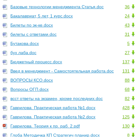
Базовые технологии менеджмента Статья.doc
36
Бакалавриат, 5 лет, 1 курс.docx
24
Билеты по эк-ке.docx
43
билеты с ответами.doc
31
Бутакова.docx
5
бух лаба.doc
27
Бюджетный процесс.docx
137
Введ в менеджмент - Самостоятельная работа.doc
131
ВОПРОСЫ КСО.docx
88
Вопросы ОГП.docx
68
всст ответы на экзамен, кроме последних.doc
82
Гаврилова. Практическая работа №1.docx
428
Гаврилова. Практическая работа №2.docx
125
Гаврилова. Теория к пр. раб. 2.pdf
130
Глоба Методичка КП Стратегич планир.docx
8