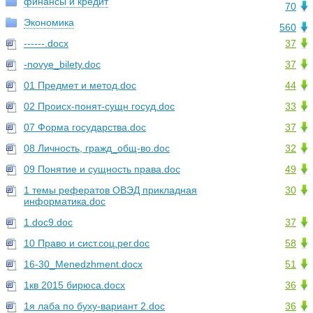
финансы и кредит
70
Экономика
560
------.docx
37
-novye_bilety.doc
37
01 Предмет и метод.doc
44
02 Происх-понят-сущн госуд.doc
33
07 Форма государства.doc
37
08 Личность, гражд_общ-во.doc
32
09 Понятие и сущность права.doc
49
1 темы рефератов ОВЭД прикладная
30
информатика.doc
1.doc9.doc
37
10 Право и сист.соц.рег.doc
58
16-30_Menedzhment.docx
51
1кв 2015 бирюса.docx
36
1я лаба по буху-вариант 2.doc
36