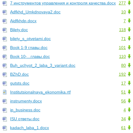
7 инструментов управления и контроля качества.docx
277
Adfkhd_Umkdnovaya2.doc
10
Aidfkhdp.docx
7
Bilety.doc
118
bilety_s_otvetami.doc
71
Book 1-9 главы.doc
101
Book 10-...главы.doc
110
Buh_uchyot_2_laba_3_variant.doc
80
BZhD.doc
192
gutsts.doc
17
Institutsionalnaya_ekonomika.rtf
51
instrumenty.docx
56
ip_business.doc
4
ISU ответы.doc
34
kadach_laba_1.docx
61