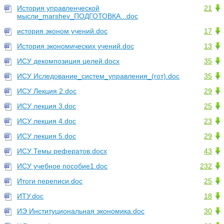
История управленческой
21
мысли_marshev_ПОДГОТОВКА...doc
история эконом учений.doc
17
История экономических учений.doc
13
ИСУ декомпозиция целей.docx
35
ИСУ Иследование_систем_управления_(гот).doc
35
ИСУ Лекция 2.doc
29
ИСУ лекция 3.doc
25
ИСУ лекция 4.doc
23
ИСУ лекция 5.doc
29
ИСУ Темы рефератов.docx
43
ИСУ учебное пособие1.doc
232
Итоги переписи.doc
25
ИТУ.doc
18
ИЭ Институциональная экономика.doc
30