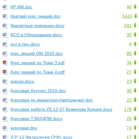
КР ИМ.doc
40
Краткий курс лекций.doc
1424
Кредитные операции.docx
241
КСО в Образовании.docx
35
кул и лич.docx
4
курс лекций ОМ 2010.doc
85
Курс лекций по Теме 3.pdf
34
Курс лекций по Теме 4.pdf
27
курсак.docx
23
Курсовая бухучет 2015.doc
36
Курсовая по маркетингу(методичка).doc
22
Курсовая работа УБ 12-07 Боженова Ксения.docx
178
Курсовая ТЭАХДПМ.docx
26
курсовая.doc
74
Л.Р.-12 Метрология ОЧН,.docx
17