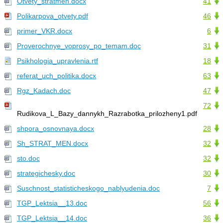
Otvety_stratmen.docx
41
Polikarpova_otvety.pdf
46
primer_VKR.docx
6
Proverochnye_voprosy_po_temam.doc
31
Psikhologia_upravlenia.rtf
18
referat_uch_politika.docx
63
Rgz_Kadach.doc
47
72
Rudikova_L_Bazy_dannykh_Razrabotka_prilozheny1.pdf
shpora_osnovnaya.docx
28
Sh_STRAT_MEN.docx
32
sto.doc
32
strategichesky.doc
30
Suschnost_statisticheskogo_nablyudenia.doc
7
TGP_Lektsia__13.doc
56
TGP_Lektsia__14.doc
36