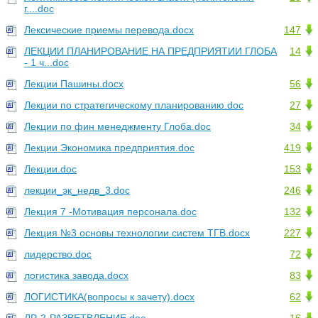
г....doc
Лексические приемы перевода.docx
147
ЛЕКЦИИ ПЛАНИРОВАНИЕ НА ПРЕДПРИЯТИИ ГЛОБА
14
- 1 ч...doc
Лекции Пашины.docx
56
Лекции по стратегическому планированию.doc
27
Лекции по фин менеджменту Глоба.doc
34
Лекции Экономика предприятия.doc
419
Лекции.doc
153
лекции_эк_недв_3.doc
246
Лекция 7 -Мотивация персонала.doc
132
Лекция №3 основы технологии систем ТГВ.docx
227
лидерство.doc
72
логистика завода.docx
83
ЛОГИСТИКА(вопросы к зачету).docx
62