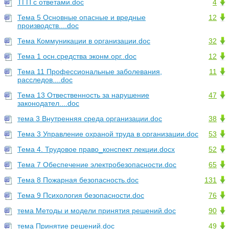
ТГП с ответами.doc
4
Тема 5 Основные опасные и вредные
12
производств....doc
Тема Коммуникации в организации.doc
32
Тема 1 осн.средства эконм.орг..doc
12
Тема 11 Профессиональные заболевания,
11
расследов....doc
Тема 13 Отвественность за нарушение
47
законодател....doc
тема 3 Внутренняя среда организации.doc
38
Тема 3 Управление охраной труда в организации.doc
53
Тема 4. Трудовое право_конспект лекции.docx
52
Тема 7 Обеспечение электробезопасности.doc
65
Тема 8 Пожарная безопасность.doc
131
Тема 9 Психология безопасности.doc
76
тема Методы и модели принятия решений.doc
90
тема Принятие решений.doc
49