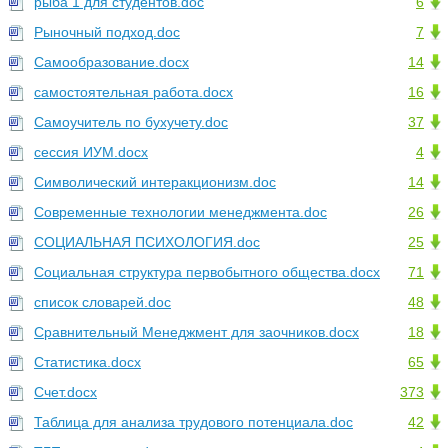
рыба 1 для студентов.doc
6
Рыночный подход.doc
7
Самообразование.docx
14
самостоятельная работа.docx
16
Самоучитель по бухучету.doc
37
сессия ИУМ.docx
4
Символический интеракционизм.doc
14
Современные технологии менеджмента.doc
26
СОЦИАЛЬНАЯ ПСИХОЛОГИЯ.doc
25
Социальная структура первобытного общества.docx
71
список словарей.doc
48
Сравнительный Менеджмент для заочников.docx
18
Статистика.docx
65
Счет.docx
373
Таблица для анализа трудового потенциала.doc
42