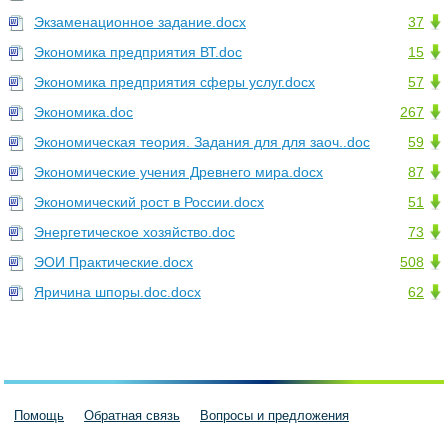
Экзаменационное задание.docx
37
Экономика предприятия ВТ.doc
15
Экономика предприятия сферы услуг.docx
57
Экономика.doc
267
Экономическая теория. Задания для для заоч..doc
59
Экономические учения Древнего мира.docx
87
Экономический рост в России.docx
51
Энергетическое хозяйство.doc
73
ЭОИ Практические.docx
508
Яричина шпоры.doc.docx
62
Помощь
Обратная связь
Вопросы и предложения