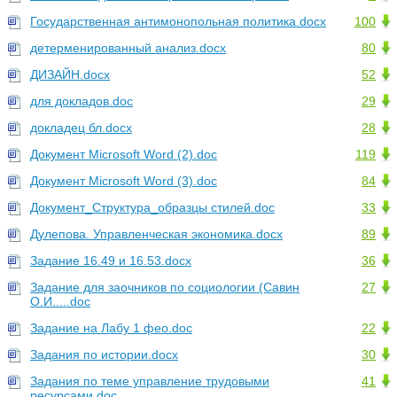
Государственная антимонопольная политика.docx
100
детерменированный анализ.docx
80
ДИЗАЙН.docx
52
для докладов.doc
29
докладец бл.docx
28
Документ Microsoft Word (2).doc
119
Документ Microsoft Word (3).doc
84
Документ_Структура_образцы стилей.doc
33
Дулепова. Управленческая экономика.docx
89
Задание 16.49 и 16.53.docx
36
Задание для заочников по социологии (Савин
27
О.И.....doc
Задание на Лабу 1 фео.doc
22
Задания по истории.docx
30
Задания по теме управление трудовыми
41
ресурсами.doc