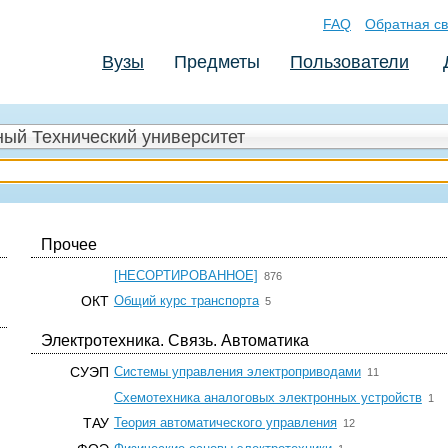
FAQ
Обратная св
Вузы
Предметы
Пользователи
ый Технический университет
Прочее
☆
[НЕСОРТИРОВАННОЕ]
876
☆
ОКТ
Общий курс транспорта
5
Электротехника. Связь. Автоматика
☆
СУЭП
Системы управления электроприводами
11
Схемотехника аналоговых электронных устройств
1
☆
ТАУ
Теория автоматического управления
12
☆