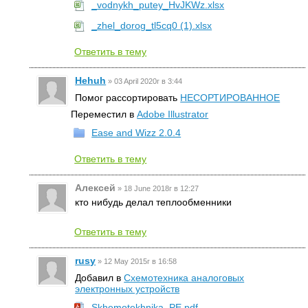
_vodnykh_putey_HvJKWz.xlsx
_zhel_dorog_tl5cq0 (1).xlsx
Ответить в тему
Hehuh
»
03 April 2020г в 3:44
Помог рассортировать
НЕСОРТИРОВАННОЕ
Переместил в
Adobe Illustrator
Ease and Wizz 2.0.4
Ответить в тему
Алексей
»
18 June 2018г в 12:27
кто нибудь делал теплообменники
Ответить в тему
rusy
»
12 May 2015г в 16:58
Добавил в
Схемотехника аналоговых
электронных устройств
Skhemotekhnika_PE.pdf