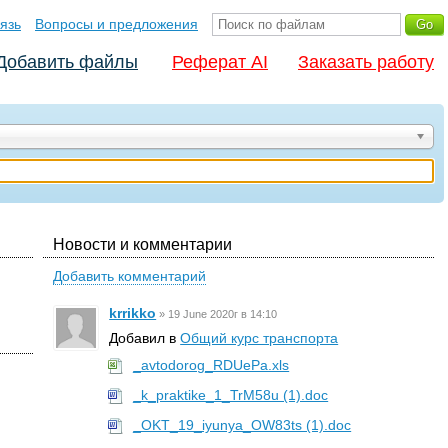
язь
Вопросы и предложения
Добавить файлы
Реферат AI
Заказать работу
Новости и комментарии
Добавить комментарий
krrikko
»
19 June 2020г в 14:10
Добавил в
Общий курс транспорта
_avtodorog_RDUePa.xls
☆
_k_praktike_1_TrM58u (1).doc
_OKT_19_iyunya_OW83ts (1).doc