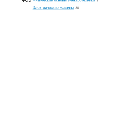
ФОЭ
Физические основы электротехники
1
☆
Электрические машины
30