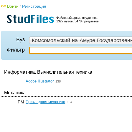
Войти
/
Регистрация
Файловый архив студентов.
1327 вузов, 5478 предметов.
Вуз
Комсомольский-на-Амуре Государственн
Фильтр
Информатика. Вычислительная техника
☆
Adobe Illustrator
138
Механика
☆
ПМ
Прикладная механика
164