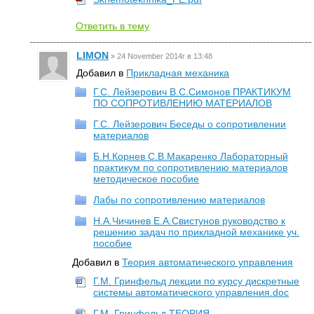
Ответить в тему
LIMON
»
24 November 2014г в 13:48
Добавил в
Прикладная механика
Г.С. Лейзерович В.С.Симонов ПРАКТИКУМ
ПО СОПРОТИВЛЕНИЮ МАТЕРИАЛОВ
Г.С. Лейзерович Беседы о сопротивлении
материалов
Б.Н.Корнев С.В.Макаренко Лабораторный
практикум по сопротивлению материалов
методическое пособие
Лабы по сопротивлению материалов
Н.А.Чичинев Е.А.Свистунов руководство к
решению задач по прикладной механике уч.
пособие
Добавил в
Теория автоматического управления
Г.М. Гринфельд лекции по курсу дискретные
системы автоматического управления.doc
Г.М. Гринфельд ТЕОРИЯ