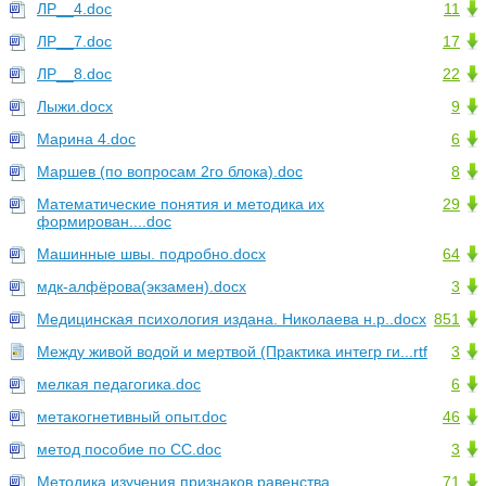
ЛР__4.doc
11
ЛР__7.doc
17
ЛР__8.doc
22
Лыжи.docx
9
Марина 4.doc
6
Маршев (по вопросам 2го блока).doc
8
Математические понятия и методика их
29
формирован....doc
Машинные швы. подробно.docx
64
мдк-алфёрова(экзамен).docx
3
Медицинская психология издана. Николаева н.р..docx
851
Между живой водой и мертвой (Практика интегр ги...rtf
3
мелкая педагогика.doc
6
метакогнетивный опыт.doc
46
метод пособие по СС.doc
3
Методика изучения признаков равенства
71