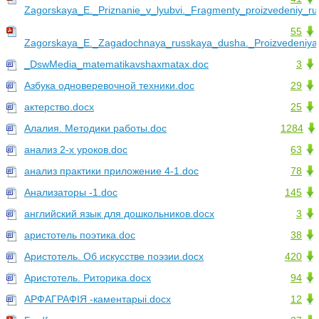
Zagorskaya_E._Priznanie_v_lyubvi._Fragmenty_proizvedeniy_ru
55
Zagorskaya_E._Zagadochnaya_russkaya_dusha._Proizvedeniya_
_DswMedia_matematikavshaxmatax.doc
3
Азбука одноверевочной техники.doc
29
актерство.docx
25
Алалия. Методики работы.doc
1284
анализ 2-х уроков.doc
63
анализ практики приложение 4-1.doc
78
Анализаторы -1.doc
145
английский язык для дошкольников.docx
3
аристотель поэтика.doc
38
Аристотель. Об искусстве поэзии.docx
420
Аристотель. Риторика.docx
94
АРФАГРАФІЯ -каментарыі.docx
12