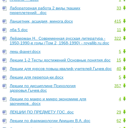
Лабораторная работа 2 виды ткацких
33
переплетений...doc
Ланцетник, асцидия, минога.docx
415
лба 5.doc
11
Лейдерман Н.. Современная русская литература -
322
1950-1990-е годы (Том 2, 1968-1990) - royallib.ru.doc
лекц фанет.docx
5
Лекции 1-2 Тесты достижений Основные понятия.doc
15
Лекции для курсов повыш.квалиф.учителей.Гычев.doc
40
Лекции для перепод-ки.docx
5
Лекции по дисциплине Психология
357
здоровья.Гычев.doc
Лекции по макро и микро экономике для
4
заочников...docx
ЛЕКЦИИ ПО ПРЕДМЕТУ ГОС..doc
29
Лекции по фармакологии Арищин В.А..doc
62