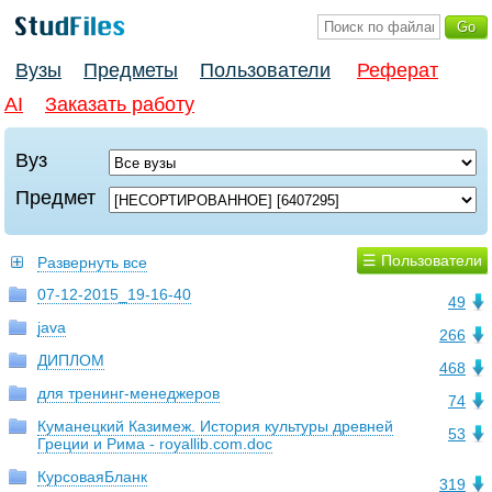
Вузы
Предметы
Пользователи
Реферат
AI
Заказать работу
Вуз
Предмет
☰ Пользователи
Развернуть все
07-12-2015_19-16-40
49
java
266
ДИПЛОМ
468
для тренинг-менеджеров
74
Куманецкий Казимеж. История культуры древней
53
Греции и Рима - royallib.com.doc
КурсоваяБланк
319