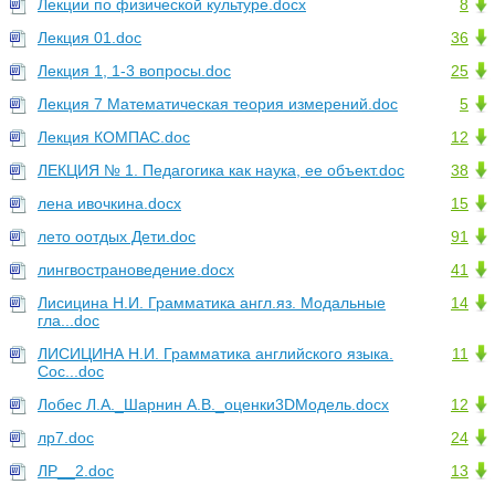
Лекции по физической культуре.docx
8
Лекция 01.doc
36
Лекция 1, 1-3 вопросы.doc
25
Лекция 7 Математическая теория измерений.doc
5
Лекция КОМПАС.doc
12
ЛЕКЦИЯ № 1. Педагогика как наука, ее объект.doc
38
лена ивочкина.docx
15
лето оотдых Дети.doc
91
лингвострановедение.docx
41
Лисицина Н.И. Грамматика англ.яз. Модальные
14
гла...doc
ЛИСИЦИНА Н.И. Грамматика английского языка.
11
Сос...doc
Лобес Л.А._Шарнин А.В._оценки3DМодель.docx
12
лр7.doc
24
ЛР__2.doc
13