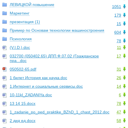
ЛЕВИЦКОЙ повышение
1051
Маркетинг
179
презентация (1)
15
Пример по Основам технологии машиностроения
604
Психология
78
(V.I.D.).doc
11
032700 (050402.65) ДПП.Ф.07.02 (Гражданское
17
пра...doc
050502-65.pdf
31
1 билет История как наука.doc
26
1.Интернет и социальные сервисы.doc
14
10-11kl_ZADANIYa.doc
6
13 14 15.docx
78
1_zadanie_po_ped_praktike_BZhD_1_chast_2012.doc
47
2 дид ед.docx
58