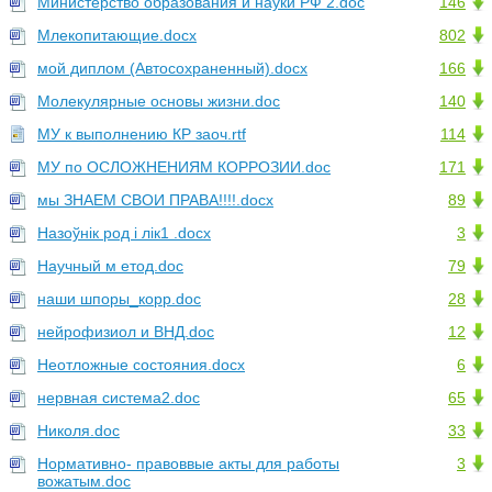
Министерство образования и науки РФ 2.doc
146
Млекопитающие.docx
802
мой диплом (Автосохраненный).docx
166
Молекулярные основы жизни.doc
140
МУ к выполнению КР заоч.rtf
114
МУ по ОСЛОЖНЕНИЯМ КОРРОЗИИ.doc
171
мы ЗНАЕМ СВОИ ПРАВА!!!!.docx
89
Назоўнік род і лік1 .docx
3
Научный м етод.doc
79
наши шпоры_корр.doc
28
нейрофизиол и ВНД.doc
12
Неотложные состояния.docx
6
нервная система2.doc
65
Николя.doc
33
Нормативно- правоввые акты для работы
3
вожатым.doc