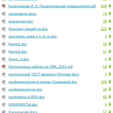
Колесникова И. А. Педагогическая праксеология.pdf
449
коллоквиум.docx
74
консалтинг.doc
38
Конспект лекций по.doc
122
конспекты аджи р р ср гр.doc
5
Контр2.doc
10
Контр3.doc
17
Контр_3.doc
6
Контрольные работы по VBA_2012.pdf
53
контрольный ТЕСТ вопросы Обухова.docx
3
конфликтология в схемах Сазановой.doc
193
конфликтология.doc
38
конфликты в ДОЛ.doc
85
КОНФЛИКТЫ.doc
4
Конъюнктив.docx
57