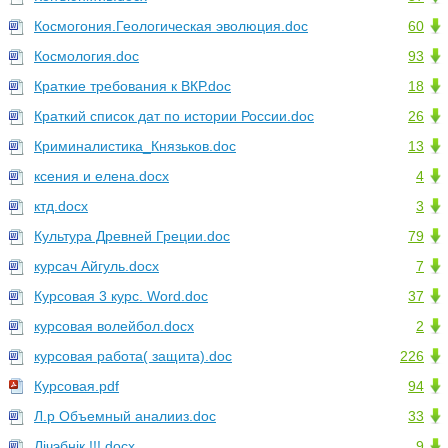
Космогония.Геологическая эволюция.doc
60
Космология.doc
93
Краткие требования к ВКР.doc
18
Краткий список дат по истории России.doc
26
Криминалистика_Князьков.doc
13
ксения и елена.docx
4
ктд.docx
3
Культура Древней Греции.doc
79
курсач Айгуль.docx
7
Курсовая 3 курс. Word.doc
37
курсовая волейбол.docx
2
курсовая работа( защита).doc
226
Курсовая.pdf
94
Л.р Объемный аналииз.doc
33
Лічэбнік !!!.docx
9