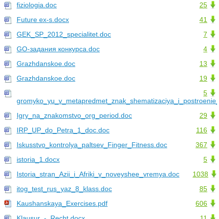
fiziologia.doc
25
Future ex-s.docx
41
GEK_SP_2012_specialitet.doc
7
GO-задания конкурса.doc
4
Grazhdanskoe.doc
13
Grazhdanskoe.doc
19
5
gromyko_yu_v_metapredmet_znak_shematizaciya_i_postroenie
Igry_na_znakomstvo_org_period.doc
29
IRP_UP_do_Petra_1_doc.doc
116
Iskusstvo_kontrolya_paltsev_Finger_Fitness.doc
367
istoria_1.docx
5
Istoria_stran_Azii_i_Afriki_v_noveyshee_vremya.doc
1038
itog_test_rus_yaz_8_klass.doc
85
Kaushanskaya_Exercises.pdf
606
Klausur_-_Recht.docx
11