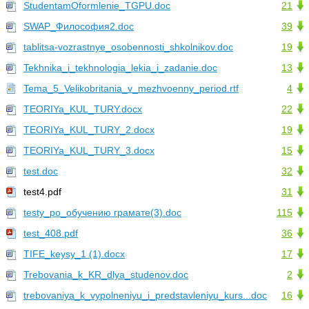
StudentamOformlenie_TGPU.doc
21
SWAP_Философия2.doc
39
tablitsa-vozrastnye_osobennosti_shkolnikov.doc
19
Tekhnika_i_tekhnologia_lekia_i_zadanie.doc
13
Tema_5_Velikobritania_v_mezhvoenny_period.rtf
4
TEORIYa_KUL_TURY.docx
22
TEORIYa_KUL_TURY_2.docx
19
TEORIYa_KUL_TURY_3.docx
15
test.doc
32
test4.pdf
31
testy_po_обучению грамате(3).doc
115
test_408.pdf
36
TIFE_keysy_1 (1).docx
17
Trebovania_k_KR_dlya_studenov.doc
2
trebovaniya_k_vypolneniyu_i_predstavleniyu_kurs...doc
16