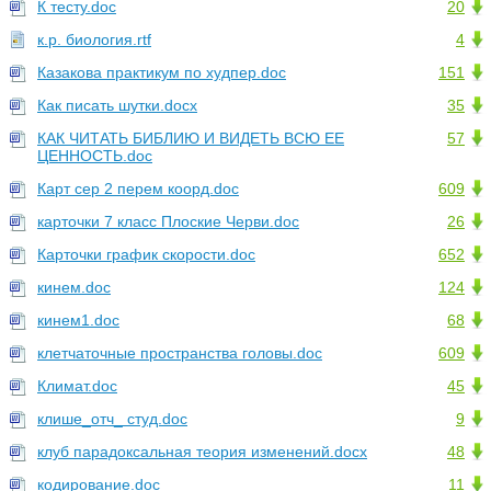
К тесту.doc
20
к.р. биология.rtf
4
Казакова практикум по худпер.doc
151
Как писать шутки.docx
35
КАК ЧИТАТЬ БИБЛИЮ И ВИДЕТЬ ВСЮ ЕЕ
57
ЦЕННОСТЬ.doc
Карт сер 2 перем коорд.doc
609
карточки 7 класс Плоские Черви.doc
26
Карточки график скорости.doc
652
кинем.doc
124
кинем1.doc
68
клетчаточные пространства головы.doc
609
Климат.doc
45
клише_отч_ студ.doc
9
клуб парадоксальная теория изменений.docx
48
кодирование.doc
11