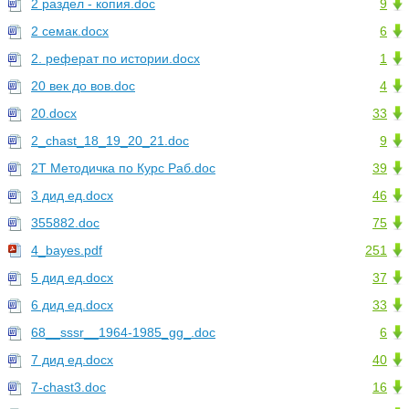
2 раздел - копия.doc
9
2 семак.docx
6
2. реферат по истории.docx
1
20 век до вов.doc
4
20.docx
33
2_chast_18_19_20_21.doc
9
2Т Методичка по Курс Раб.doc
39
3 дид ед.docx
46
355882.doc
75
4_bayes.pdf
251
5 дид ед.docx
37
6 дид ед.docx
33
68__sssr__1964-1985_gg_.doc
6
7 дид ед.docx
40
7-chast3.doc
16