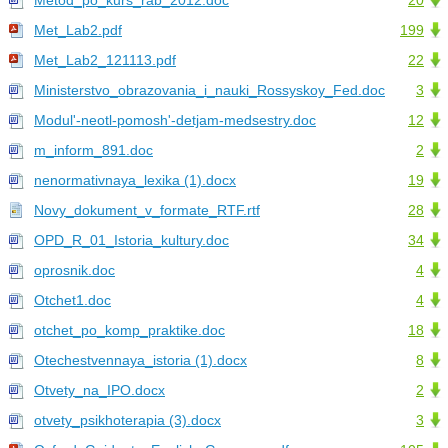
Metod_po_kurs_rab_2012.doc
20
Met_Lab2.pdf
199
Met_Lab2_121113.pdf
22
Ministerstvo_obrazovania_i_nauki_Rossyskoy_Fed.doc
3
Modul'-neotl-pomosh'-detjam-medsestry.doc
12
m_inform_891.doc
2
nenormativnaya_lexika (1).docx
19
Novy_dokument_v_formate_RTF.rtf
28
OPD_R_01_Istoria_kultury.doc
34
oprosnik.doc
4
Otchet1.doc
4
otchet_po_komp_praktike.doc
18
Otechestvennaya_istoria (1).docx
8
Otvety_na_IPO.docx
2
otvety_psikhoterapia (3).docx
3