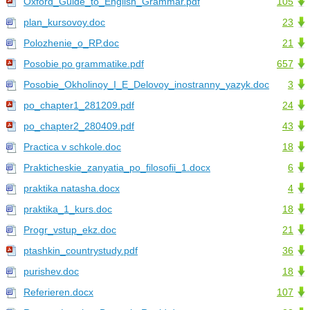
Oxford_Guide_to_English_Grammar.pdf
105
plan_kursovoy.doc
23
Polozhenie_o_RP.doc
21
Posobie po grammatike.pdf
657
Posobie_Okholinoy_I_E_Delovoy_inostranny_yazyk.doc
3
po_chapter1_281209.pdf
24
po_chapter2_280409.pdf
43
Practica v schkole.doc
18
Prakticheskie_zanyatia_po_filosofii_1.docx
6
praktika natasha.docx
4
praktika_1_kurs.doc
18
Progr_vstup_ekz.doc
21
ptashkin_countrystudy.pdf
36
purishev.doc
18
Referieren.docx
107