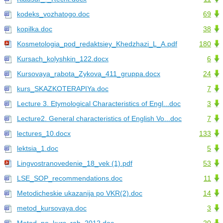
kodeks_vozhatogo.doc
69
kopilka.doc
38
Kosmetologia_pod_redaktsiey_Khedzhazi_L_A.pdf
180
Kursach_kolyshkin_122.docx
6
Kursovaya_rabota_Zykova_411_gruppa.docx
24
kurs_SKAZKOTERAPIYa.doc
7
Lecture 3. Etymological Characteristics of Engl...doc
3
Lecture2. General characteristics of English Vo...doc
7
lectures_10.docx
133
lektsia_1.doc
5
Lingvostranovedenie_18_vek (1).pdf
53
LSE_SOP_recommendations.doc
11
Metodicheskie ukazanija po VKR(2).doc
14
metod_kursovaya.doc
3