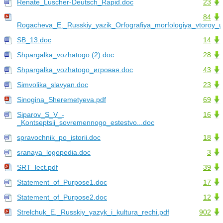
Renate_Luscher-Deutsch_Rapid.doc
23
84
Rogacheva_E._Russkiy_yazik_Orfografiya_morfologiya_vtoroy_u
SB_13.doc
14
Shpargalka_vozhatogo (2).doc
28
Shpargalka_vozhatogo_игровая.doc
43
Simvolika_slavyan.doc
23
Sinogina_Sheremetyeva.pdf
69
Siparov_S_V_-
16
_Kontseptsii_sovremennogo_estestvo...doc
spravochnik_po_istorii.doc
18
sranaya_logopedia.doc
3
SRT_lect.pdf
39
Statement_of_Purpose1.doc
17
Statement_of_Purpose2.doc
12
Strelchuk_E._Russkiy_yazyk_i_kultura_rechi.pdf
902