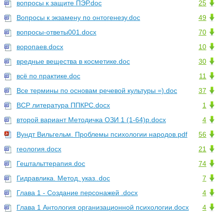
вопросы к защите ПЭР.doc
25
Вопросы к экзамену по онтогенезу.doc
49
вопросы-ответы001.docx
70
воропаев.docx
10
вредные вещества в косметике.doc
30
всё по практике.doc
11
Все термины по основам речевой культуры =).doc
37
ВСР литература ППКРС.docx
1
второй вариант Методичка ОЗИ 1 (1-64)р.docx
4
Вундт Вильгельм. Проблемы психологии народов.pdf
56
геология.docx
21
Гештальттерапия.doc
74
Гидравлика. Метод. указ..doc
7
Глава 1 - Создание персонажей .docx
4
Глава 1 Антология организационной психологии.docx
4