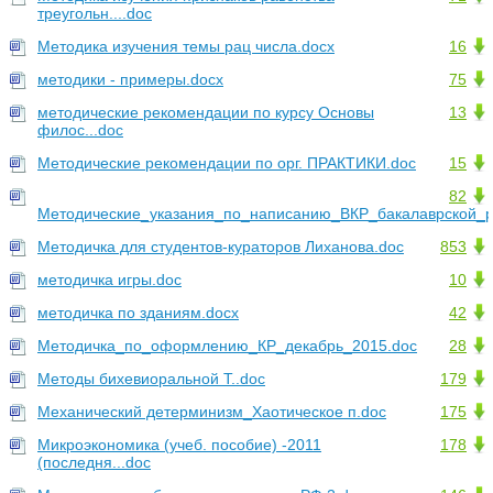
треугольн....doc
Методика изучения темы рац числа.docx
16
методики - примеры.docx
75
методические рекомендации по курсу Основы
13
филос...doc
Методические рекомендации по орг. ПРАКТИКИ.doc
15
82
Методические_указания_по_написанию_ВКР_бакалаврской_р
Методичка для студентов-кураторов Лиханова.doc
853
методичка игры.doc
10
методичка по зданиям.docx
42
Методичка_по_оформлению_КР_декабрь_2015.doc
28
Методы бихевиоральной Т..doc
179
Механический детерминизм_Хаотическое п.doc
175
Микроэкономика (учеб. пособие) -2011
178
(последня...doc