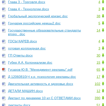
Глава 3 - Торговля.docx
4
Глава 4 - Технологии.docx
3
Глобальный экологический кризис.doc
38
Гончарик российские немцы2.doc
5
Государственные образовательные стандарты
14
второ...doc
ГОСЫ КАРЕВ.docx
4
готовая коллоидная.doc
3
ГП Ответы.docx
30
Губер А.А. Колониализм.doc
15
Гусаров Ю.В. "Менеджмент рекламы".pdf
65
Д 12060810(т) к.р. психология рекламы.doc
17
Двигательная активность и здоровье.docx
102
ДЕТАЛИ МАШИН.docx
12
Диктант по динамике 10 кл С ОТВЕТАМИ.docx
390
диктанты.docx
51