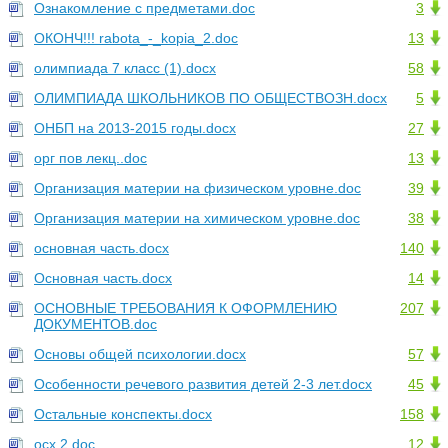
Ознакомление с предметами.doc
3
ОКОНЧ!!! rabota_-_kopia_2.doc
13
олимпиада 7 класс (1).docx
58
ОЛИМПИАДА ШКОЛЬНИКОВ ПО ОБЩЕСТВОЗН.docx
5
ОНБП на 2013-2015 годы.docx
27
орг пов лекц..doc
13
Организация материи на физическом уровне.doc
39
Организация материи на химическом уровне.doc
38
основная часть.docx
140
Основная часть.docx
14
ОСНОВНЫЕ ТРЕБОВАНИЯ К ОФОРМЛЕНИЮ
207
ДОКУМЕНТОВ.doc
Основы общей психологии.docx
57
Особенности речевого развития детей 2-3 лет.docx
45
Остальные конспекты.docx
158
осх 2.doc
12