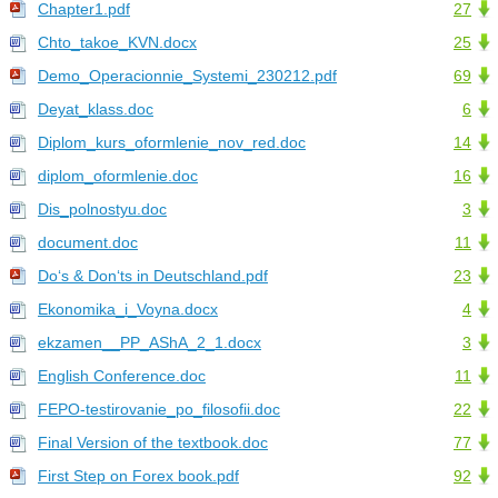
Chapter1.pdf
27
Chto_takoe_KVN.docx
25
Demo_Operacionnie_Systemi_230212.pdf
69
Deyat_klass.doc
6
Diplom_kurs_oformlenie_nov_red.doc
14
diplom_oformlenie.doc
16
Dis_polnostyu.doc
3
document.doc
11
Do‘s & Don‘ts in Deutschland.pdf
23
Ekonomika_i_Voyna.docx
4
ekzamen__PP_AShA_2_1.docx
3
English Conference.doc
11
FEPO-testirovanie_po_filosofii.doc
22
Final Version of the textbook.doc
77
First Step on Forex book.pdf
92