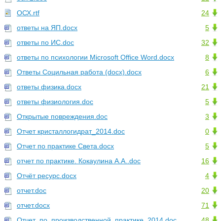
ОСХ.rtf
24
ответы на ЯП.docx
5
ответы по ИС.doc
32
ответы по психологии Microsoft Office Word.docx
8
Ответы Социльная работа (docx).docx
6
ответы физика.docx
21
ответы физиология.doc
5
Открытые повреждения.doc
3
Отчет кристаллогидрат_2014.doc
0
Отчет по практике Света.docx
5
отчет по практике. Кокаулина А.А..doc
16
Отчёт ресурс.docx
4
отчет.doc
20
отчет.docx
71
Отчет_по_производственной_практике_2014.doc
48