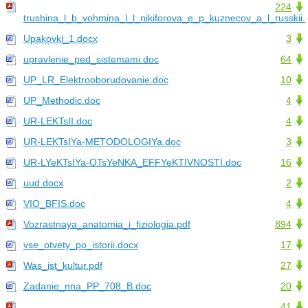
224
trushina_l_b_vohmina_l_l_nikiforova_e_p_kuznecov_a_l_russkii.
Upakovki_1.docx
3
upravlenie_ped_sistemami.doc
64
UP_LR_Elektrooborudovanie.doc
10
UP_Methodic.doc
4
UR-LEKTsII.doc
4
UR-LEKTsIYa-METODOLOGIYa.doc
3
UR-LYeKTsIYa-OTsYeNKA_EFFYeKTIVNOSTI.doc
16
uud.docx
2
VIO_BFIS.doc
4
Vozrastnaya_anatomia_i_fiziologia.pdf
894
vse_otvety_po_istorii.docx
17
Was_ist_kultur.pdf
27
Zadanie_nna_PP_708_B.doc
20
41