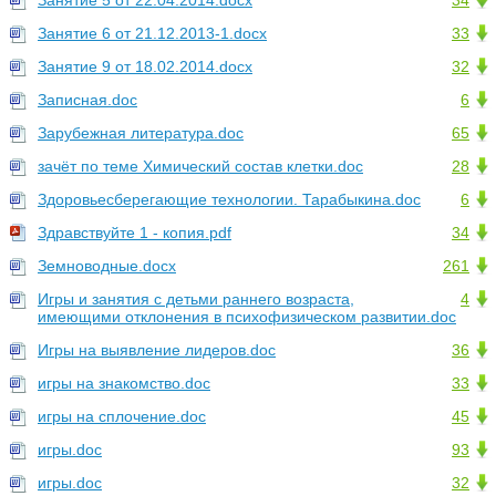
Занятие 5 от 22.04.2014.docx
34
Занятие 6 от 21.12.2013-1.docx
33
Занятие 9 от 18.02.2014.docx
32
Записная.doc
6
Зарубежная литература.doc
65
зачёт по теме Химический состав клетки.doc
28
Здоровьесберегающие технологии. Тарабыкина.doc
6
Здравствуйте 1 - копия.pdf
34
Земноводные.docx
261
Игры и занятия с детьми раннего возраста,
4
имеющими отклонения в психофизическом развитии.doc
Игры на выявление лидеров.doc
36
игры на знакомство.doc
33
игры на сплочение.doc
45
игры.doc
93
игры.doc
32