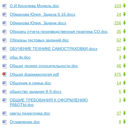
О.И.Киселева Модель.doc
103
Обманова Юлия. Задача 6.16.docx
24
Обманова Юлия. Задачи.docx
256
Образец отчета производственная практика СО.doc
35
Образцы тестовых заданий.doc
62
ОБУЧЕНИЕ ТЕХНИКЕ САМОСТРАХОВКИ.docx
27
общ.4к.doc
3
Общая теория относительности.doc
46
Общая фармакология.pdf
475
Общение в семье.doc
14
общество задания 8-9.docx
5
ОБЩИЕ ТРЕБОВАНИЯ К ОФОРМЛЕНИЮ
3
РАБОТЫ.doc
оветы педагогика.doc
37
Оглавление.doc
8