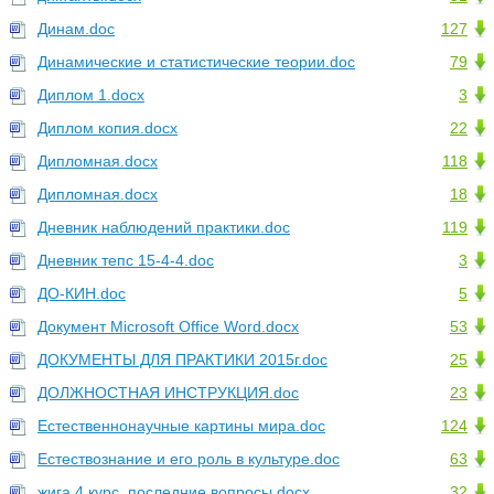
Динам.doc
127
Динамические и статистические теории.doc
79
Диплом 1.docx
3
Диплом копия.docx
22
Дипломная.docx
118
Дипломная.docx
18
Дневник наблюдений практики.doc
119
Дневник тепс 15-4-4.doc
3
ДО-КИН.doc
5
Документ Microsoft Office Word.docx
53
ДОКУМЕНТЫ ДЛЯ ПРАКТИКИ 2015г.doc
25
ДОЛЖНОСТНАЯ ИНСТРУКЦИЯ.doc
23
Естественнонаучные картины мира.doc
124
Естествознание и его роль в культуре.doc
63
жига 4 курс, последние вопросы.docx
32