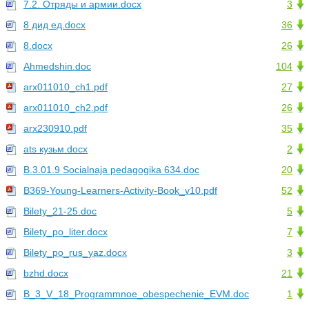
7.2. Отряды и армии.docx
3
8 дид ед.docx
36
8.docx
26
Ahmedshin.doc
104
arx011010_ch1.pdf
27
arx011010_ch2.pdf
26
arx230910.pdf
35
ats кузьм.docx
2
B.3.01.9 Socialnaja pedagogika 634.doc
20
B369-Young-Learners-Activity-Book_v10.pdf
52
Bilety_21-25.doc
5
Bilety_po_liter.docx
7
Bilety_po_rus_yaz.docx
3
bzhd.docx
21
B_3_V_18_Programmnoe_obespechenie_EVM.doc
1