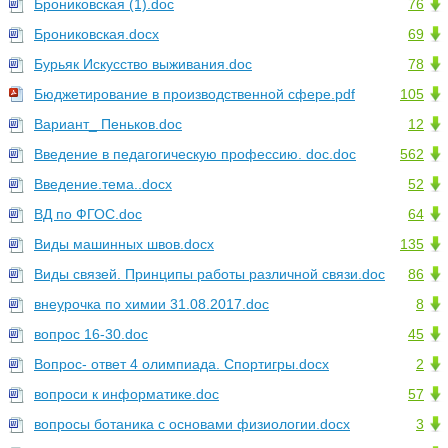
Брониковская (1).doc
76
Брониковская.docx
69
Бурьяк Искусство выживания.doc
78
Бюджетирование в производственной сфере.pdf
105
Вариант_ Пеньков.doc
12
Введение в педагогическую профессию. doc.doc
562
Введение.тема..docx
52
ВД по ФГОС.doc
64
Виды машинных швов.docx
135
Виды связей. Принципы работы различной связи.doc
86
внеурочка по химии 31.08.2017.doc
8
вопрос 16-30.doc
45
Вопрос- ответ 4 олимпиада. Спортигры.docx
2
вопроси к информатике.doc
57
вопросы ботаника с основами физиологии.docx
3