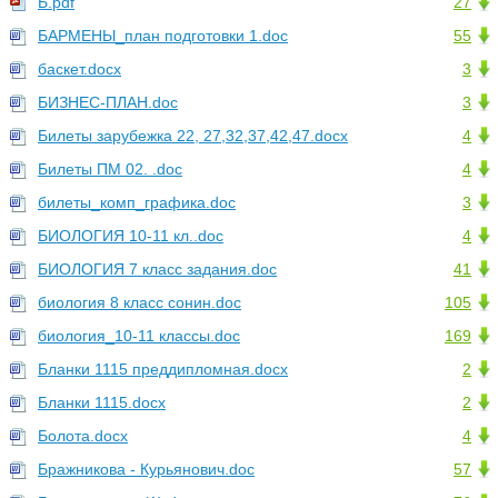
Б.pdf
27
БАРМЕНЫ_план подготовки 1.doc
55
баскет.docx
3
БИЗНЕС-ПЛАН.doc
3
Билеты зарубежка 22, 27,32,37,42,47.docx
4
Билеты ПМ 02. .doc
4
билеты_комп_графика.doc
3
БИОЛОГИЯ 10-11 кл..doc
4
БИОЛОГИЯ 7 класс задания.doc
41
биология 8 класс сонин.doc
105
биология_10-11 классы.doc
169
Бланки 1115 преддипломная.docx
2
Бланки 1115.docx
2
Болота.docx
4
Бражникова - Курьянович.doc
57