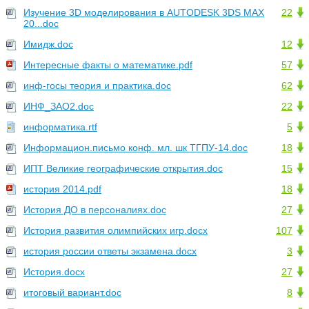
Изучение 3D моделирования в AUTODESK 3DS MAX
22
20...doc
Имидж.doc
12
Интересные факты о математике.pdf
57
инф-госы теория и практика.doc
62
ИНФ_ЗАО2.doc
22
информатика.rtf
5
Информацион.письмо конф. мл. шк ТГПУ-14.doc
18
ИПТ Великие географические открытия.doc
15
история 2014.pdf
18
История ДО в персоналиях.doc
27
История развития олимпийских игр.docx
107
история россии ответы экзамена.docx
3
История.docx
27
итоговый вариант.doc
8