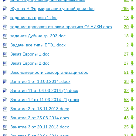
Жукова Н Формирование устной речи.doc
265
задание на произ.1.doc
13
задание правовая ознаком практика ОЧНИКИ.docx
20
задания Дубина гр. 303.doc
18
Задачи все типы ЕГЭ1.docx
2
Закат Европы 1.doc
27
Закат Европы 2.doc
27
Закономерности самоорганизации.doc
51
Занятие 1 от 18.03.2014..docx
38
Занятие 11 от 04.03.2014 (1).docx
32
Занятие 12 от 11.03.2014. (1).docx
58
Занятие 2 от 13.11.2013.docx
18
Занятие 2 от 25.03.2014.docx
43
Занятие 3 от 20.11.2013.docx
25