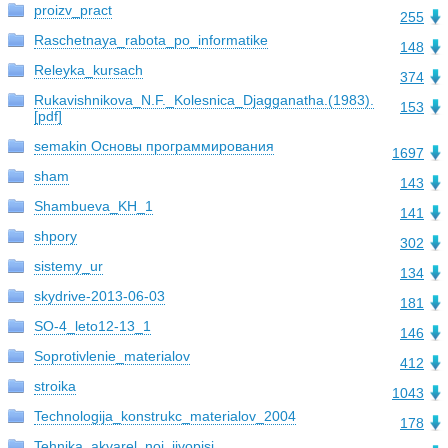
proizv_pract
255
Raschetnaya_rabota_po_informatike
148
Releyka_kursach
374
Rukavishnikova_N.F._Kolesnica_Djagganatha.(1983).
153
[pdf]
semakin Основы программирования
1697
sham
143
Shambueva_KH_1
141
shpory
302
sistemy_ur
134
skydrive-2013-06-03
181
SO-4_leto12-13_1
146
Soprotivlenie_materialov
412
stroika
1043
Technologija_konstrukc_materialov_2004
178
Tehnika_akvarel_noi_jivopisi