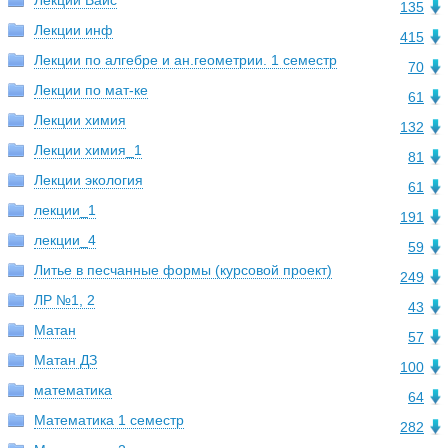
Лекции Вайс
135
Лекции инф
415
Лекции по алгебре и ан.геометрии. 1 семестр
70
Лекции по мат-ке
61
Лекции химия
132
Лекции химия_1
81
Лекции экология
61
лекции_1
191
лекции_4
59
Литье в песчанные формы (курсовой проект)
249
ЛР №1, 2
43
Матан
57
Матан ДЗ
100
математика
64
Математика 1 семестр
282