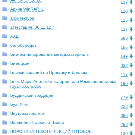
Анг. 14,17,18,20
137
Архив WinRAR_1
120
архитектура
116
аттестация, 06,11,12 г
117
АХД
583
белобородов
156
Бизнеспланирование метод.материалы
149
Битюцкий
332
Бланки заданий на Практику и Диплом
117
Блок Марк. Апология истории, или Ремесло историка -
190
royallib.com.doc
Буддийская традиция
779
Бух. Учет
228
Внутризаводское
386
Волшебный архив от Бифа
258
ВОРОНИНА ТЕКСТЫ ЛЕКЦИЙ ГОТОВОЕ
130