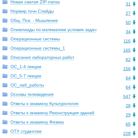
Новая сжатая ZIP-папка
31
Нормир.точн.Слайды
27
Общ. Пси. - Мышление
50
Олимпиады по математике условия задач
34
Операционные системы
116
Операционные системы_1
165
Описания лабораторных работ
62
ОС_1-4 лекции
156
ОС_5-7 лекции
64
ОС_лаб_работы
64
Основы телевидения
547
Ответы к экзамену Культурология
28
Ответы к экзамену Реконструкция зданий
29
Ответы к экзамену Физика
65
ОТУ студентам
228