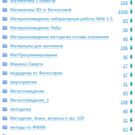
Математика 2 семестр
104
Математика ЗО от Белоусовой
1548
Материаловедение лабораторные работы №№ 1-5
83
Материаловедение Лабы
56
Материаловедение методичка сплавы алюминия
48
Материалы для заочников
196
МатПрограммирование
46
Машина Смерти
27
медодичка по Философии
47
мероприятия
31
Металловедение
93
Металловедение_1
198
методичка
48
Методички, бланк, вопросы к экз. 109
31
методы по ФМКМ
62