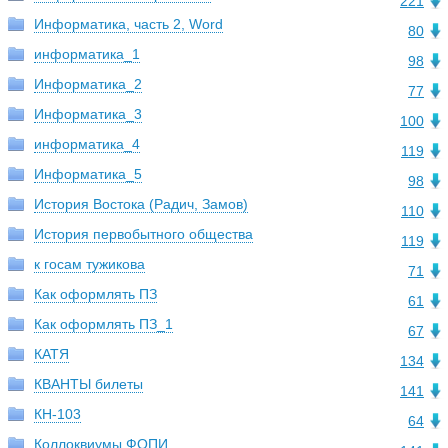
221
Информатика, часть 2, Word
80
информатика_1
98
Информатика_2
77
Информатика_3
100
информатика_4
119
Информатика_5
98
История Востока (Радич, Замов)
110
История первобытного общества
119
к госам тужикова
71
Как оформлять ПЗ
61
Как оформлять ПЗ_1
67
КАТЯ
134
КВАНТЫ билеты
141
КН-103
64
Коллоквиумы ФОПИ