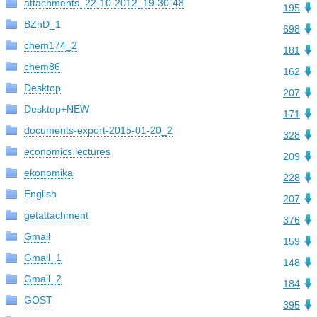
attachments_22-10-2012_19-30-48
195
BZhD_1
698
chem174_2
181
chem86
162
Desktop
207
Desktop+NEW
171
documents-export-2015-01-20_2
328
economics lectures
209
ekonomika
228
English
207
getattachment
376
Gmail
159
Gmail_1
148
Gmail_2
184
GOST
395