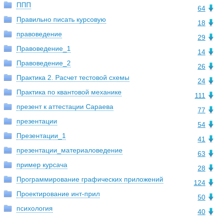
ППП
64
Правильно писать курсовую
18
правоведение
29
Правоведение_1
14
Правоведение_2
26
Практика 2. Расчет тестовой схемы
24
Практика по квантовой механике
111
презент к аттестации Сараева
77
презентации
54
Презентации_1
41
презентации_материаловедение
63
пример курсача
28
Программирование графических приложений
124
Проектирование инт-прил
50
психология
40