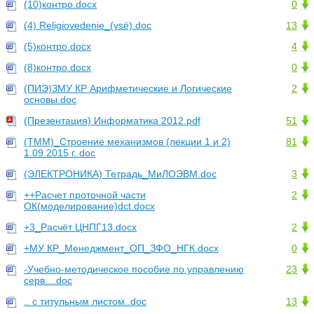
(10)контро.docx
0
(4) Religiovedenie_(vsё).doc
13
(5)контро.docx
4
(8)контро.docx
0
(ПИЭ)ЗМУ КР Арифметические и Логические
2
основы.doc
(Презентация) Информатика 2012.pdf
51
(ТММ)_Cтроение механизмов (лекции 1 и 2)
81
1.09.2015 г..doc
(ЭЛЕКТРОНИКА) Тетрадь_МиЛОЭВМ.doc
3
++Расчет проточной части
2
ОК(моделирование)dct.docx
+3_Расчёт ЦНПГ13.docx
2
+МУ КР_Менеджмент_ОП_ЗФО_НГК.docx
0
-Учебно-методическое пособие по управлению
23
серв....doc
.. с титульным листом..doc
13