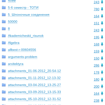
4сем
243
5-6 семестр - ТОТИ
780
5. Шпоночные соединения
164
50000
151
8
243
Akademicheskii_risunok
195
Algebra
168
allbest-r-00604556
159
arguments-problem
150
arxitektyra
286
attachments_01-06-2012_20-54-12
178
attachments_01-11-2012_12-13-32
180
attachments_03-04-2012_13-25-27
200
attachments_03-09-2012_13-15-33
164
attachments_05-10-2012_12-31-52
238