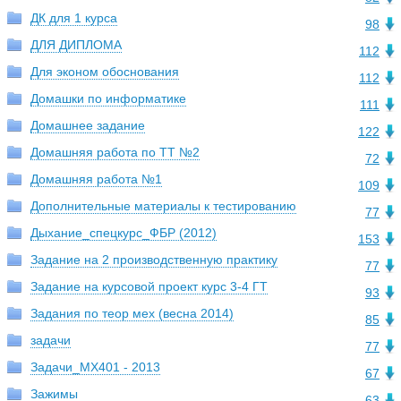
ДК для 1 курса
98
ДЛЯ ДИПЛОМА
112
Для эконом обоснования
112
Домашки по информатике
111
Домашнее задание
122
Домашняя работа по ТТ №2
72
Домашняя работа №1
109
Дополнительные материалы к тестированию
77
Дыхание_спецкурс_ФБР (2012)
153
Задание на 2 производственную практику
77
Задание на курсовой проект курс 3-4 ГТ
93
Задания по теор мех (весна 2014)
85
задачи
77
Задачи_МХ401 - 2013
67
Зажимы
63