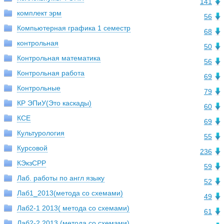
141
комплект эрм
56
Компьютерная графика 1 семестр
68
контрольная
50
Контрольная математика
56
Контрольная работа
69
Контрольные
79
КР ЭПиУ(Это каскады)
60
КСЕ
69
Культурология
55
Курсовой
236
КЭкзCPP
59
Лаб. работы по англ языку
52
Лаб1_2013(метода со схемами)
49
Лаб2-1 2013( метода со схемами)
61
Лаб2-2 2013 (метода со схемами)