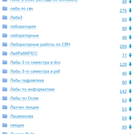
48
лаба по свч
276
Лаба3
50
лаборатория
99
лабораторные
48
Лабораторные работы по СВЧ
209
ЛабРабМПСС
77
Лабы 3-го семестра в doc
128
Лабы 3-го семестра в pdf
46
Лабы гидравлика
80
Лабы по информатике
142
Лабы по Осям
63
Лахтин лекции
53
Лашманова
59
лекции
99