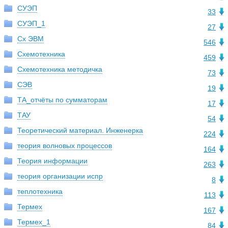
СУЭП
33
СУЭП_1
27
Сх ЭВМ
546
Схемотехника
459
Схемотехника методичка
73
СЭВ
19
ТА_отчёты по сумматорам
17
ТАУ
54
Теоретический материал. Инженерка
224
теория волновых процессов
164
Теория информации
263
теория организации испр
8
теплотехника
113
Термех
167
Термех_1
84