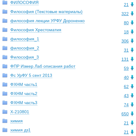
ФИЛОСОФИЯ
21
Философия (Текстовые материалы)
322
философия лекции УРФУ Дороненко
80
Философия Хрестоматия
18
философия_1
306
философия_2
31
Философия_3
131
ФПР Измер.Лаб описания работ
59
Фс УрФУ 5 сент 2013
40
ФХНМ часть1
62
ФХНМ часть2
43
ФХНМ часть3
74
Х-210801
650
химия
21
химия дз1
21