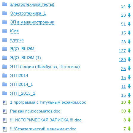
электротехника(тесты)
34
Электротехника_1
23
ЭП в машиностроении
51
Юля
15
ядерка
28
ЯДО. ВШЭМ
127
ЯДО. ВШЭМ (1)
189
ЯТП Лекции (Шамбуева, Петелина)
25
ЯТП2014
15
ЯТП2014_1
11
ЯТП_2013_1
15
1 программа с титульным экраном.doc
10
Рак как психосоматоз.doc
30
!!! ИСТОРИЧЕСКАЯ ЗАПИСКА !!!.doc
8
!!!!Стратегический менежмент.doc
7