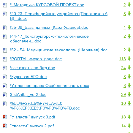
!!!Методичка КУРСОВОЙ ПРОЕКТ.doc
2
!20-23_Периферийные устройства (Поротников А
3
В)...docx
!35-39_Базы данных (Кара-Ушанов).doc
4
!44-47_Конструкторско-технологическое
2
обеспечен...doc
!52 - 54_Медицинские технологии (Шершнев).doc
2
!PORTAL.wwpob_page.doc
113
!все ответы по бжд.doc
24
!Курсовая БГО.doc
3
!Уголовное право Особенная часть.docx
3
$IstAntLit_ver2.doc
39
%EE%F2%E5%F7%EA%E0,
10
%F8%EF%EE%F0%FB%FB%FB.doc
"У власти" выпуск 3.pdf
18
"Увласти" выпуск 2.pdf
14