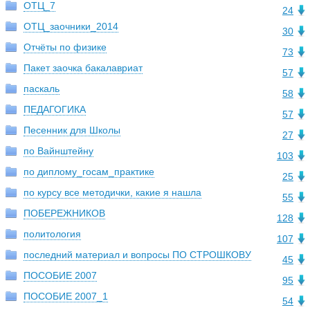
ОТЦ_7
24
ОТЦ_заочники_2014
30
Отчёты по физике
73
Пакет заочка бакалавриат
57
паскаль
58
ПЕДАГОГИКА
57
Песенник для Школы
27
по Вайнштейну
103
по диплому_госам_практике
25
по курсу все методички, какие я нашла
55
ПОБЕРЕЖНИКОВ
128
политология
107
последний материал и вопросы ПО СТРОШКОВУ
45
ПОСОБИЕ 2007
95
ПОСОБИЕ 2007_1
54