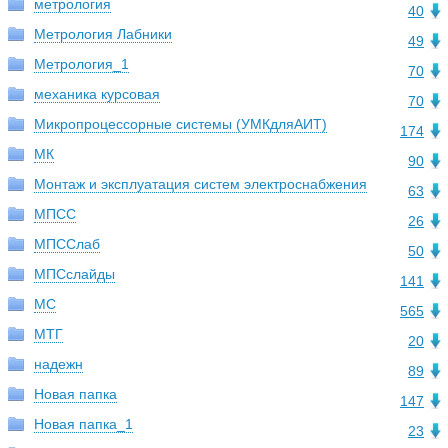
метрология
40
Метрология Лабники
49
Метрология_1
70
механика курсовая
70
Микропроцессорные системы (УМКдляАИТ)
174
МК
90
Монтаж и эксплуатация систем электроснабжения
63
МПСС
26
МПССлаб
50
МПСслайды
141
МС
565
МТГ
20
надежн
89
Новая папка
147
Новая папка_1
23