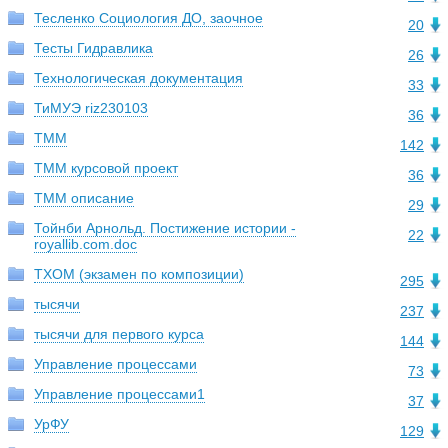
Тесленко Социология ДО, заочное
20
Тесты Гидравлика
26
Технологическая документация
33
ТиМУЭ riz230103
36
ТММ
142
ТММ курсовой проект
36
ТММ описание
29
Тойнби Арнольд. Постижение истории -
22
royallib.com.doc
ТХОМ (экзамен по композиции)
295
тысячи
237
тысячи для первого курса
144
Управление процессами
73
Управление процессами1
37
УрФУ
129