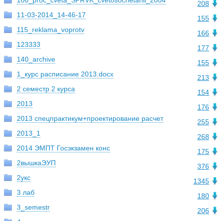
100_proc_cveta_SPRVK_cvetosochetanii_2004
208
11-03-2014_14-46-17
155
115_reklama_voprotv
166
123333
177
140_archive
155
1_курс расписание 2013.docx
213
2 семестр 2 курса
154
2013
176
2013 спецпрактикум+проектирование расчет
255
2013_1
268
2014 ЭМПТ Госэкзамен конс
175
2вышкаЭУП
376
2укс
1345
3 лаб
180
3_semestr
206