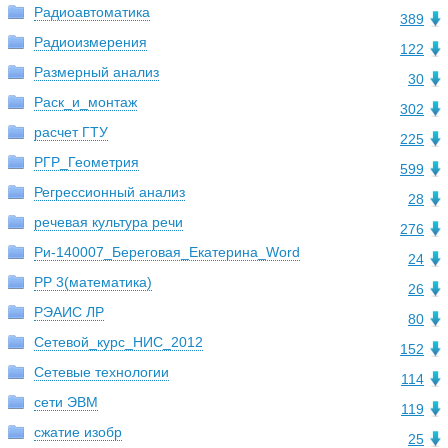
Радиоавтоматика
389
Радиоизмерения
122
Размерный анализ
30
Раск_и_монтаж
302
расчет ГТУ
225
РГР_Геометрия
599
Регрессионный анализ
28
речевая культура речи
276
Ри-140007_Береговая_Екатерина_Word
24
РР 3(математика)
26
РЭАИС ЛР
80
Сетевой_курс_НИС_2012
152
Сетевые технологии
114
сети ЭВМ
119
сжатие изобр
25