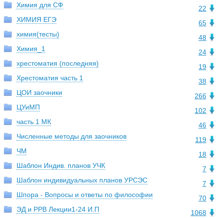
Химия для СФ
22
ХИМИЯ ЕГЭ
65
химия(тесты)
48
Химия_1
24
хрестоматия (последняя)
19
Хрестоматия часть 1
38
ЦОИ заочники
266
ЦУиМП
102
часть 1 МК
46
Численные методы для заочников
119
ЧМ
18
Шаблон Индив. планов УЧК
7
Шаблон индивидуальных планов УРСЭС
7
Шпора - Вопросы и ответы по философии
70
ЭД и РРВ Лекции1-24 И.П
1068