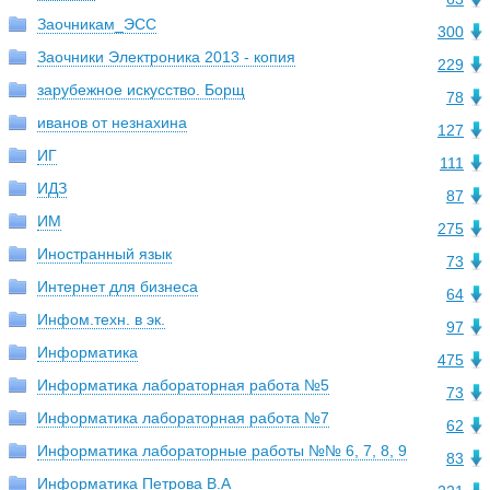
Заочникам_ЭСС
300
Заочники Электроника 2013 - копия
229
зарубежное искусство. Борщ
78
иванов от незнахина
127
ИГ
111
ИДЗ
87
ИМ
275
Иностранный язык
73
Интернет для бизнеса
64
Инфом.техн. в эк.
97
Информатика
475
Информатика лабораторная работа №5
73
Информатика лабораторная работа №7
62
Информатика лабораторные работы №№ 6, 7, 8, 9
83
Информатика Петрова В.А