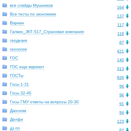
все слайды Мушников
164
Все тесты по экономике
137
Вэриан
117
Галкин_ЗКТ-517_Страховая компания
118
геодезия
87
геология
421
ГОС
140
ГОС еще вариант
313
ГОСТы
826
Госы 1-31
96
Госы 32-45
96
Госы ГМУ ответы на вопросы 20-30
91
Даосизм
94
Делфи
123
дз пп
82