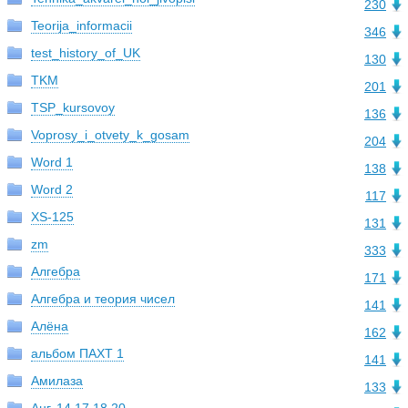
230
Teorija_informacii
346
test_history_of_UK
130
TKM
201
TSP_kursovoy
136
Voprosy_i_otvety_k_gosam
204
Word 1
138
Word 2
117
XS-125
131
zm
333
Алгебра
171
Алгебра и теория чисел
141
Алёна
162
альбом ПАХТ 1
141
Амилаза
133