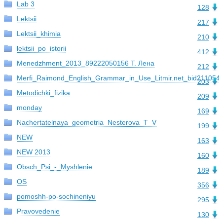
Lab 3
128
Lektsii
217
Lektsii_khimia
210
lektsii_po_istorii
412
Menedzhment_2013_89222050156 Т. Лена
212
Merfi_Raimond_English_Grammar_in_Use_Litmir.net_bid211054_
203
Metodichki_fizika
209
monday
169
Nachertatelnaya_geometria_Nesterova_T_V
199
NEW
163
NEW 2013
160
Obsch_Psi_-_Myshlenie
189
OS
356
pomoshh-po-sochineniyu
295
Pravovedenie
130