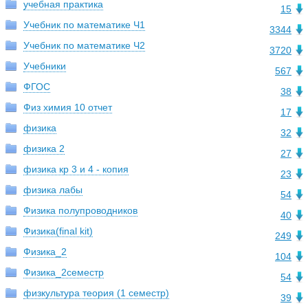
учебная практика
15
Учебник по математике Ч1
3344
Учебник по математике Ч2
3720
Учебники
567
ФГОС
38
Физ химия 10 отчет
17
физика
32
физика 2
27
физика кр 3 и 4 - копия
23
физика лабы
54
Физика полупроводников
40
Физика(final kit)
249
Физика_2
104
Физика_2семестр
54
физкультура теория (1 семестр)
39