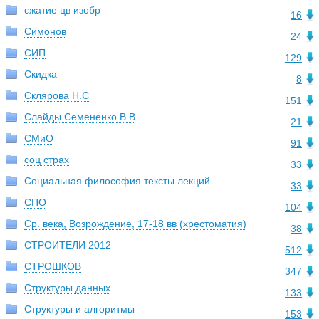
сжатие цв изобр
16
Симонов
24
СИП
129
Скидка
8
Склярова Н.С
151
Слайды Семененко В.В
21
СМиО
91
соц страх
33
Социальная философия тексты лекций
33
СПО
104
Ср. века, Возрождение, 17-18 вв (хрестоматия)
38
СТРОИТЕЛИ 2012
512
СТРОШКОВ
347
Структуры данных
133
Структуры и алгоритмы
153