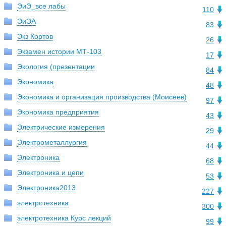
ЭиЭ_все лабы
110
ЭиЭА
83
Экз Кортов
26
Экзамен истории МТ-103
17
Экология (презентации
84
Экономика
48
Экономика и организация производства (Моисеев)
97
Экономика предприятия
43
Электрические измерения
29
Электрометаллургия
44
Электроника
68
Электроника и цепи
53
Электроника2013
227
электротехника
300
электротехника Курс лекций
99