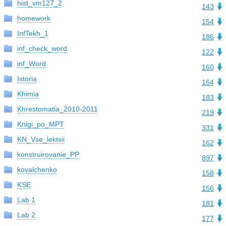
hist_vm127_2
143
homework
154
InfTekh_1
186
inf_check_word
122
inf_Word
160
Istoria
164
Khimia
183
Khrestomatia_2010-2011
219
Knigi_po_MPT
331
KN_Vse_lektsii
162
konstruirovanie_PP
897
kovalchenko
158
KSE
156
Lab 1
181
Lab 2
177