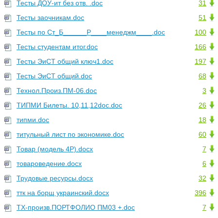
Тесты ДОУ-ит без отв. .doc
31
Тесты заочникам.doc
51
Тесты по Ст_Б______P____менеджм____.doc
100
Тесты студентам итог.doc
166
Тесты ЭиСТ общий ключ1.doc
197
Тесты ЭиСТ общий.doc
68
Технол.Произ.ПМ-06.doc
3
ТИПМИ Билеты. 10,11,12doc.doc
26
типми.doc
18
титульный лист по экономике.doc
60
Товар (модель 4Р).docx
7
товароведение.docx
6
Трудовые ресурсы.docx
32
ттк на борщ украинский.docx
396
ТХ-произв.ПОРТФОЛИО ПМ03 +.doc
7