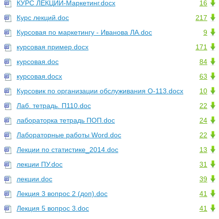
КУРС ЛЕКЦИЙ-Маркетинг.docx
16
Курс лекций.doc
217
Курсовая по маркетингу - Иванова ЛА.doc
9
курсовая пример.docx
171
курсовая.doc
84
курсовая.docx
63
Курсовик по организации обслуживания О-113.docx
10
Лаб. тетрадь. П110.doc
22
лабораторка тетрадь ПОП.doc
24
Лабораторные работы Word.doc
22
Лекции по статистике_2014.doc
13
лекции ПУ.doc
31
лекции.doc
39
Лекция 3 вопрос 2 (доп).doc
41
Лекция 5 вопрос 3.doc
41