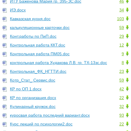
ИТУ Баженова Мария гр. 395-ЗС.doc
46
ИЭ.docx
34
Кавказская кухня.doc
103
калькуляционные карточки.doc
59
Конт.работы по ПиП.doc
29
Контрольная работа ККТ.doc
12
Контрольная работа ПМ05.doc
9
контрольная работа Худакова Л.В. гр. ТХ-13зс.doc
8
Контрольная_ФК_НГТТИ.doc
23
Котр_Стат_ Сервис.doc
59
КР по ОП 1.docx
42
КР по организация.docx
22
Кулинарный кружок.doc
32
куросвая работа последний вариант.docx
93
Курс лекций по психологии2.doc
22