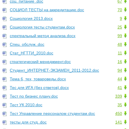
соц. питание .doc
67
СОЦИОЛ ТЕСТЫ на аккредитацию.doc
70
Социология 2013.docx
9
Социология тесты студентам.docx
25
спектральный метод анализа.docx
99
Спец. обслуж..doc
48
Стат_НГТТИ_2010.doc
11
стратегический менеджмент.doc
16
Студент_ИНТЕРНЕТ-ЭКЗАМЕН_2011-2012.doc
94
Тема 6, тех, товароведы.docx
44
Тес для ИГА (без ответов).docx
41
Тест по бизнес плану.doc
339
Тест УК 2010.doc
35
Тест Управление персоналом студентам.doc
450
тесты для студ..doc
141