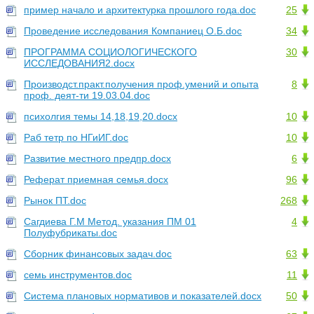
пример начало и архитектурка прошлого года.doc
25
Проведение исследования Компаниец О.Б.doc
34
ПРОГРАММА СОЦИОЛОГИЧЕСКОГО
30
ИССЛЕДОВАНИЯ2.docx
Производст.практ.получения проф.умений и опыта
8
проф. деят-ти 19.03.04.doc
психолгия темы 14,18,19,20.docx
10
Раб тетр по НГиИГ.doc
10
Развитие местного предпр.docx
6
Реферат приемная семья.docx
96
Рынок ПТ.doc
268
Сагдиева Г.М Метод. указания ПМ 01
4
Полуфубрикаты.doc
Сборник финансовых задач.doc
63
семь инструментов.doc
11
Система плановых нормативов и показателей.docx
50