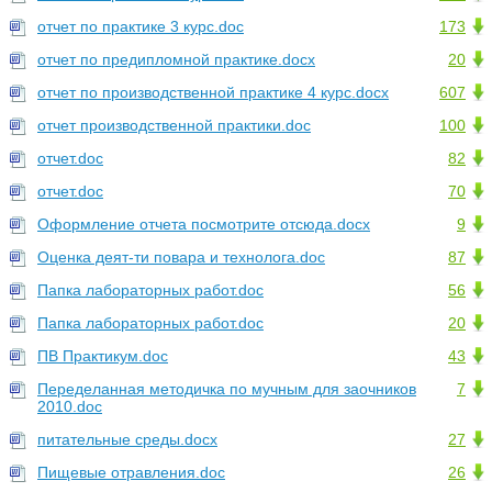
отчет по практике 3 курс.doc
173
отчет по предипломной практике.docx
20
отчет по производственной практике 4 курс.docx
607
отчет производственной практики.doc
100
отчет.doc
82
отчет.doc
70
Оформление отчета посмотрите отсюда.docx
9
Оценка деят-ти повара и технолога.doc
87
Папка лабораторных работ.doc
56
Папка лабораторных работ.doc
20
ПВ Практикум.doc
43
Переделанная методичка по мучным для заочников
7
2010.doc
питательные среды.docx
27
Пищевые отравления.doc
26