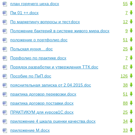
план горячего цеха.docx
55
Пм 01 ++.docx
7
По маркетингу вопросы и тест.docx
12
Положение бактерий в системе живого мира.docx
9
положение о портфолио.doc
51
Польская кухня....doc
25
Порфолио по практике.docx
7
Порядок разработки и утверждения ТТК.doc
87
Пособие по ПиП.doc
126
пояснительная записка от 2.04.2015.doc
38
практика договор перевозки.docx
51
практика договор поставки.docx
88
ПРАКТИКУМ для курсов1С.docx
25
приложение 4 шкала оценки качества.docx
34
приложение М.docx
33