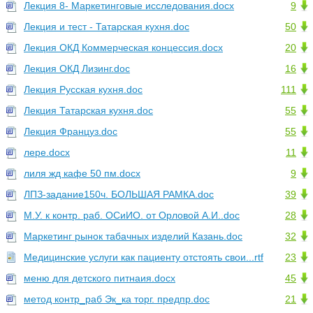
Лекция 8- Маркетинговые исследования.docx
9
Лекция и тест - Татарская кухня.doc
50
Лекция ОКД Коммерческая концессия.docx
20
Лекция ОКД Лизинг.doc
16
Лекция Русская кухня.doc
111
Лекция Татарская кухня.doc
55
Лекция Француз.doc
55
лере.docx
11
лиля жд кафе 50 пм.docx
9
ЛПЗ-задание150ч. БОЛЬШАЯ РАМКА.doc
39
М.У. к контр. раб. ОСиИО. от Орловой А.И..doc
28
Маркетинг рынок табачных изделий Казань.doc
32
Медицинские услуги как пациенту отстоять свои...rtf
23
меню для детского питнаия.docx
45
метод контр_раб Эк_ка торг. предпр.doc
21