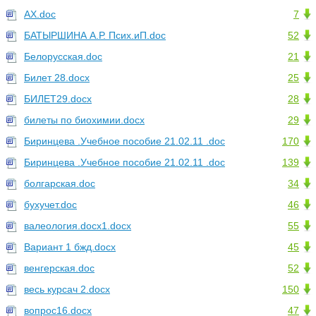
АХ.doc
7
БАТЫРШИНА А.Р. Псих.иП.doc
52
Белорусская.doc
21
Билет 28.docx
25
БИЛЕТ29.docx
28
билеты по биохимии.docx
29
Биринцева .Учебное пособие 21.02.11 .doc
170
Биринцева .Учебное пособие 21.02.11 .doc
139
болгарская.doc
34
бухучет.doc
46
валеология.docx1.docx
55
Вариант 1 бжд.docx
45
венгерская.doc
52
весь курсач 2.docx
150
вопрос16.docx
47