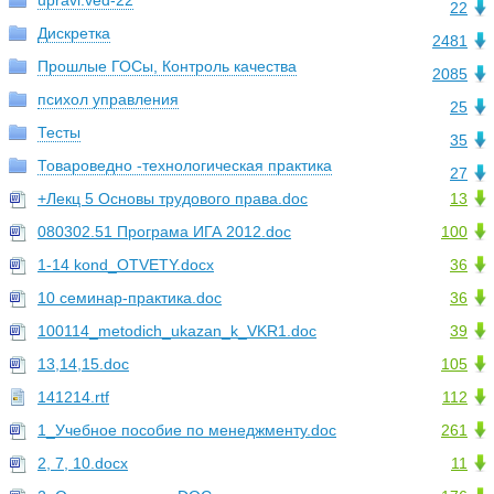
upravl.ved-22
22
Дискретка
2481
Прошлые ГОСы, Контроль качества
2085
психол управления
25
Тесты
35
Товароведно -технологическая практика
27
+Лекц 5 Основы трудового права.doc
13
080302.51 Програма ИГА 2012.doc
100
1-14 kond_OTVETY.docx
36
10 семинар-практика.doc
36
100114_metodich_ukazan_k_VKR1.doc
39
13,14,15.doc
105
141214.rtf
112
1_Учебное пособие по менеджменту.doc
261
2, 7, 10.docx
11