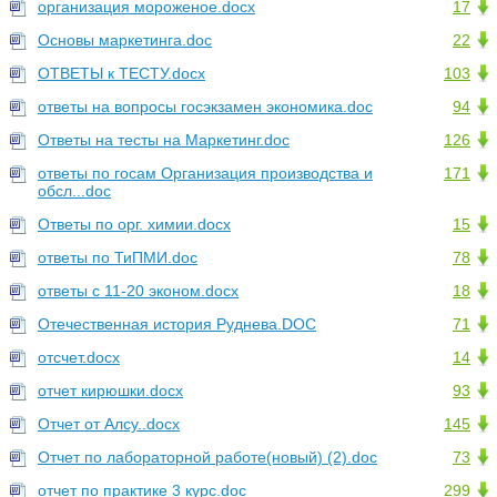
организация мороженое.docx
17
Основы маркетинга.doc
22
ОТВЕТЫ к ТЕСТУ.docx
103
ответы на вопросы госэкзамен экономика.doc
94
Ответы на тесты на Маркетинг.doc
126
ответы по госам Организация производства и
171
обсл...doc
Ответы по орг. химии.docx
15
ответы по ТиПМИ.doc
78
ответы с 11-20 эконом.docx
18
Отечественная история Руднева.DOC
71
отсчет.docx
14
отчет кирюшки.docx
93
Отчет от Алсу..docx
145
Отчет по лабораторной работе(новый) (2).doc
73
отчет по практике 3 курс.doc
299