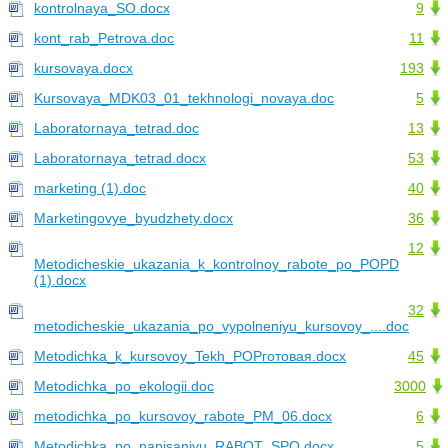
kontrolnaya_SO.docx
9
kont_rab_Petrova.doc
11
kursovaya.docx
193
Kursovaya_MDK03_01_tekhnologi_novaya.doc
5
Laboratornaya_tetrad.doc
13
Laboratornaya_tetrad.docx
53
marketing (1).doc
40
Marketingovye_byudzhety.docx
36
12
Metodicheskie_ukazania_k_kontrolnoy_rabote_po_POPD
(1).docx
32
metodicheskie_ukazania_po_vypolneniyu_kursovoy_....doc
Metodichka_k_kursovoy_Tekh_POPготовая.docx
45
Metodichka_po_ekologii.doc
3000
metodichka_po_kursovoy_rabote_PM_06.docx
6
Metodichka_po_napisaniyu_RABOT_SPO.docx
5