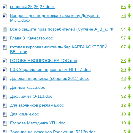
вопросы 25,26,27.docx
65
Вопросы для подготовки к экзамену Документ
76
Micr...docx
Все о защите прав потребителей (Сутягин А_В_)...rtf
54
Глава 3_Качество.doc
57
готовая курсовая-коктейль-бар КАРТА КОКТЕЛЕЙ
67
ВВ....doc
ГОТОВЫЕ ВОПРОСЫ НА ГОС.doc
38
ГЭК Управление персоналом НГТТИ.doc
30
Деловая переписка (сборник 2011).docx
43
Диплом касса.doc
6
Диф. зачет О-113.doc
92
для заочников реклама.doc
12
Для химии.doc
10
Егорова Методичка УП1.doc
10
Задание на курсовую Ролдугина. 521Эз.doc
5