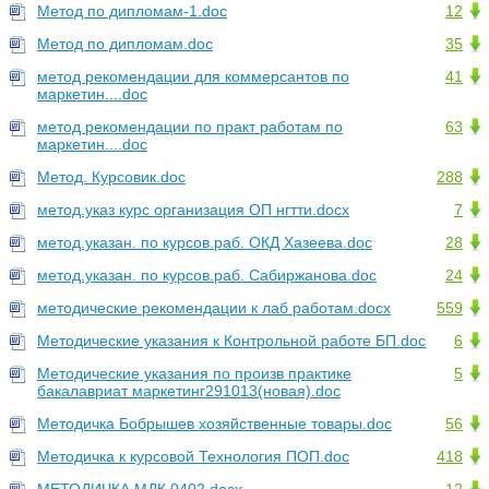
Метод по дипломам-1.doc
12
Метод по дипломам.doc
35
метод рекомендации для коммерсантов по
41
маркетин....doc
метод рекомендации по практ работам по
63
маркетин....doc
Метод. Курсовик.doc
288
метод.указ курс организация ОП нгтти.docx
7
метод.указан. по курсов.раб. ОКД Хазеева.doc
28
метод.указан. по курсов.раб. Сабиржанова.doc
24
методические рекомендации к лаб работам.docx
559
Методические указания к Контрольной работе БП.doc
6
Методические указания по произв практике
5
бакалавриат маркетинг291013(новая).doc
Методичка Бобрышев хозяйственные товары.doc
56
Методичка к курсовой Технология ПОП.doc
418