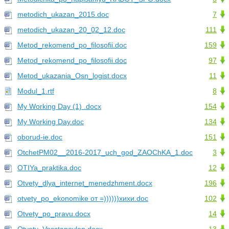
metodich_ukazan_2015.doc
7
metodich_ukazan_20_02_12.doc
111
Metod_rekomend_po_filosofii.doc
159
Metod_rekomend_po_filosofii.doc
97
Metod_ukazania_Osn_logist.docx
11
Modul_1.rtf
8
My Working Day (1) .docx
154
My Working Day.doc
134
oborud-ie.doc
151
OtchetPM02__2016-2017_uch_god_ZAOChKA_1.doc
3
OTIYa_praktika.doc
12
Otvety_dlya_internet_menedzhment.docx
196
otvety_po_ekonomike от =))))))хихи.doc
102
Otvety_po_pravu.docx
14