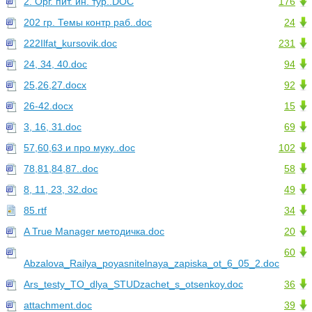
2. Орг. пит. ин. тур..DOC
176
202 гр. Темы контр раб..doc
24
222Ilfat_kursovik.doc
231
24, 34, 40.doc
94
25,26,27.docx
92
26-42.docx
15
3, 16, 31.doc
69
57,60,63 и про муку..doc
102
78,81,84,87..doc
58
8, 11, 23, 32.doc
49
85.rtf
34
A True Manager методичка.doc
20
60
Abzalova_Railya_poyasnitelnaya_zapiska_ot_6_05_2.doc
Ars_testy_TO_dlya_STUDzachet_s_otsenkoy.doc
36
attachment.doc
39