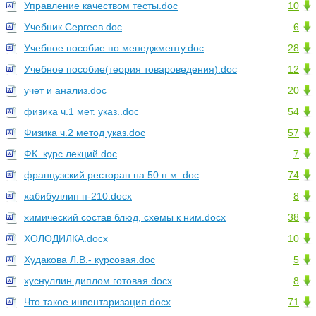
Управление качеством тесты.doc
10
Учебник Сергеев.doc
6
Учебное пособие по менеджменту.doc
28
Учебное пособие(теория товароведения).doc
12
учет и анализ.doc
20
физика ч.1 мет. указ..doc
54
Физика ч.2 метод указ.doc
57
ФК_курс лекций.doc
7
французский ресторан на 50 п.м..doc
74
хабибуллин п-210.docx
8
химический состав блюд, схемы к ним.docx
38
ХОЛОДИЛКА.docx
10
Худакова Л.В.- курсовая.doc
5
хуснуллин диплом готовая.docx
8
Что такое инвентаризация.docx
71