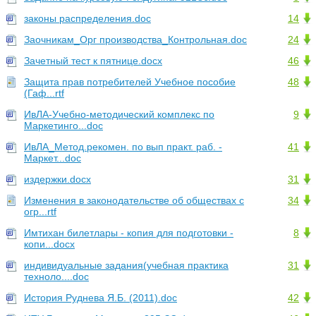
законы распределения.doc
14
Заочникам_Орг производства_Контрольная.doc
24
Зачетный тест к пятнице.docx
46
Защита прав потребителей Учебное пособие
48
(Гаф...rtf
ИвЛА-Учебно-методический комплекс по
9
Маркетинго...doc
ИвЛА_Метод.рекомен. по вып практ. раб. -
41
Маркет...doc
издержки.docx
31
Изменения в законодательстве об обществах с
34
огр...rtf
Имтихан билетлары - копия для подготовки -
8
копи...docx
индивидуальные задания(учебная практика
31
техноло....doc
История Руднева Я.Б. (2011).doc
42