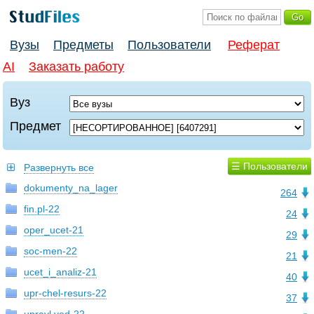
Вузы
Предметы
Пользователи
Реферат
AI
Заказать работу
Вуз
Предмет
☰ Пользователи
Развернуть все
dokumenty_na_lager
264
fin.pl-22
24
oper_ucet-21
29
soc-men-22
21
ucet_i_analiz-21
40
upr-chel-resurs-22
37