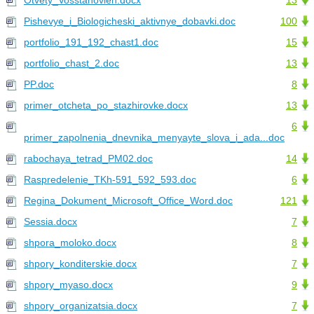
Otvety_Vosstanovlen.docx
13
Pishevye_i_Biologicheski_aktivnye_dobavki.doc
100
portfolio_191_192_chast1.doc
15
portfolio_chast_2.doc
13
PP.doc
8
primer_otcheta_po_stazhirovke.docx
13
6
primer_zapolnenia_dnevnika_menyayte_slova_i_ada...doc
rabochaya_tetrad_PM02.doc
14
Raspredelenie_TKh-591_592_593.doc
6
Regina_Dokument_Microsoft_Office_Word.doc
121
Sessia.docx
7
shpora_moloko.docx
8
shpory_konditerskie.docx
7
shpory_myaso.docx
9
shpory_organizatsia.docx
7