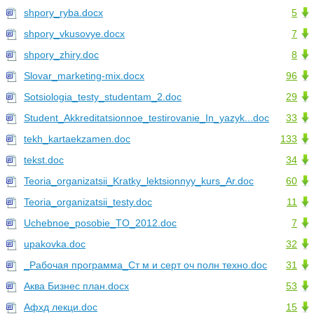
shpory_ryba.docx
5
shpory_vkusovye.docx
7
shpory_zhiry.doc
8
Slovar_marketing-mix.docx
96
Sotsiologia_testy_studentam_2.doc
29
Student_Akkreditatsionnoe_testirovanie_In_yazyk...doc
33
tekh_kartaekzamen.doc
133
tekst.doc
34
Teoria_organizatsii_Kratky_lektsionnyy_kurs_Ar.doc
60
Teoria_organizatsii_testy.doc
11
Uchebnoe_posobie_TO_2012.doc
7
upakovka.doc
32
_Рабочая программа_Ст м и серт оч полн техно.doc
31
Аква Бизнес план.docx
53
Афхд лекци.doc
15