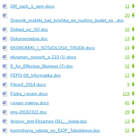
Diff_zach_1_sem.docx
11
20
Dnevnik_praktiki_kak_knizhka_ee_nuzhno_budet_so...doc
Doklad_po_SO.doc
10
Dokumentatsia.doc
13
EKONOMIKI_I_SOTsIOLOGII_TRUDA.docx
24
ekzamen_ovoschi_p-210 (1).docx
15
E_for_Effective_Bisiness (2).doc
32
FEPO-09_Informatika.doc
12
Filosof_2014.docx
9
Fizika_i-exam.docx
119
i-exam ответы.docx
45
img-28182322.doc
39
Itogovy_test-Ekzamen-ISU_-_kopia.doc
13
kontrolnaya_rabota_po_EiOP_Tabolskaya.doc
32