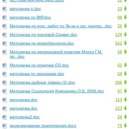
МЕТОДИЧКА МДК 0402.docx
12
методичка п.doc
23
методичка по ВКР.doc
98
Методичка по курс. работ по Эк-ка и орг. предпр...doc
26
Методичка по курсовой-Сервис.doc
129
Методичка по микробиологии.doc
542
Методичка по непрерывной практике Мороз Г.М.
56
пр...doc
Методичка по практике СО.doc
62
методичка по экономике.doc
58
Методичка рыбные товары (2).doc
396
Методичка Социология Компаниец О.Б. 2006.doc
67
методичка.doc
113
методичка.doc
223
методичка2.doc
29
моделирование практическая.docx
79