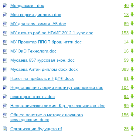
Молда́вская .doc
40
Моя версия диплома.doc
13
МУ для заоч. химия. А5.doc
69
МУ к контр раб по НГиИГ 2012 1 курс.doc
153
МУ Проектир ППОП брош нгтти.doc
14
МУ ЭиЭ Технологи.doc
16
Мусаева 657 курсовая экон..doc
59
Мусаева Айтан диплом docx.docx
383
Налог на прибыль и НДФЛ.docx
81
Недостающие лекции институт. экономики.doc
104
некоторые ответы.doc
94
Неорганическая химия. К.р. для заочников..doc
99
Общее понятие о методах научного
156
исследования.docx
Организации будущего.rtf
25