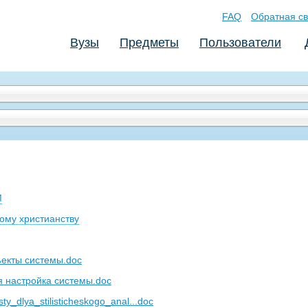
FAQ
Обратная св
Вузы
Предметы
Пользователи
М
ому христианству
екты системы.doc
 настройка системы.doc
y_dlya_stilisticheskogo_anal...doc