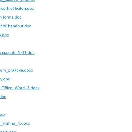
work of ficiton.doc
h forms.doc
nts' handout.doc
y.doc
я см.раб. №11.doc
om_praktike.docx
vy.doc
_Office_Word_3.docx
doc
ocx
_Pishna_4.docx