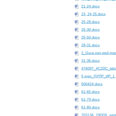
11911 файлов в
МГТУ
21-24.docx
Профиль
Upload
23, 24,25.docx
11895 файлов в
СПбПУ
25-28.docx
Профиль
25-30.docx
Upload
11781 файлов в
УГАТУ
25-50.docx
Профиль
28-31.docx
Upload
2_Gura-osn-ped-mas
11751 файлов в
ПНИПУ
Профиль
31-36.docx
Upload
476097_4C2DC_labor
11106 файлов в
НГТУ
Профиль
5 курс_ПУПР_ИР_1 Un
ivanov666
500424.docx
11102 файлов в
ННГАСУ
Профиль
61-65.docx
Mehanik
61-79.docx
10569 файлов в
ТПУ
61-80.docx
Профиль
Upload
703136_29DD5_samos