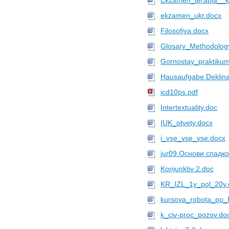
Ekzamen_terapia__k
Upload
ekzamen_ukr.docx
7693 файлов в
ЮФУ
Профиль
Filosofiya.docx
Upload
Glosary_Methodolog
7417 файлов в
ДГТУ
Профиль
Gornostay_praktiku
Upload
Hausaufgabe Deklinat
7293 файлов в
РГСУ
Профиль
icd10ps.pdf
Upload
Intertextuality.doc
7287 файлов в
КубГУ
IUK_otvety.docx
Профиль
Upload
i_vse_vse_vse.docx
7257 файлов в
РГПУ
jur09.Основи спадко
Профиль
Konjunktiv 2.doc
Upload
7240 файлов в
БГПУ
KR_IZL_1y_pol_20v.
Профиль
kursova_robota_po_
Upload
k_civ-proc_pozov.do
7186 файлов в
КНЭУ
Профиль