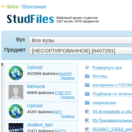
Войти
/
Регистрация
Файловый архив студентов.
1327 вузов, 5478 предметов.
Вуз
Все вузы
Предмет
[НЕСОРТИРОВАННОЕ] [6407291]
Upload
Развернуть все
4022856 файлов в
КазНАУ
Инглиш
Профиль
материалы к ГОСА
Mehanik
69909 файлов в
СПбГЭТУ
Подборка по античн
Профиль
сварковская
Upload
04 Интерфейс и объ
45267 файлов в
МГУ
Профиль
05 Предварительная
student_tipo
0515667_535E4_tekst
22471 файлов в
БИТТУ