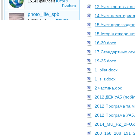
15143 файлов в
ЮУрГУ
Профиль
12 Учет торговых о
photo_life_spb
14 Учет нематериал
14061 файлов в
ПГУПС
15 Учет производст
Профиль
Upload
15.Історія створенн
13832 файлов в
НУ ЛП
16-30.docx
Профиль
17 Стандартные отч
Upload
13660 файлов в
НТУУ КПИ
19-25.docx
Профиль
1_bilet.docx
Upload
1_s_r.docx
13405 файлов в
РЭУ
Профиль
2 частина.doc
Upload
2012 ДЕК УА5 (побіл
12954 файлов в
БНТУ
Профиль
2012 Програма та м
Upload
2012 Програма УА5
12602 файлов в
БГУ
Профиль
2014_MU_PZ_BFU.
Upload
208_168_208_191_2