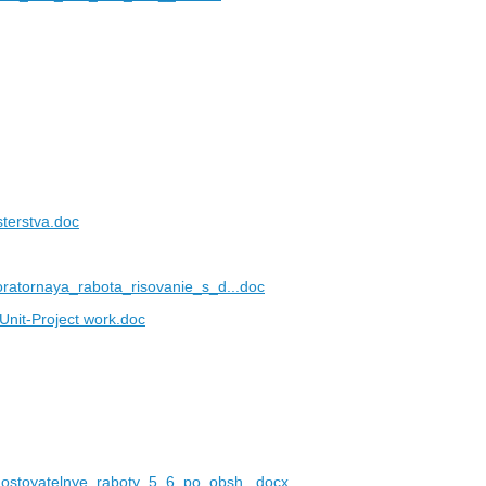
terstva.doc
atornaya_rabota_risovanie_s_d...doc
it-Project work.doc
toyatelnye_raboty_5_6_po_obsh...docx