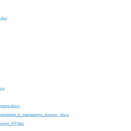
.doc
x
cx
emens.docx
endatsii_k_napisaniyu_kursov...docx
sovym_FP.doc