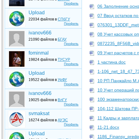
Профиль
06 Заполнение осно
Upload
07 Ввод остатков по
22034 файлов в
СПбГУ
Профиль
076301_13DDF_metod
ivanov666
08 Учет кассовых о
21090 файлов в
БГАУ
0872235_8F56B_vidpo
Профиль
fominmal
09 Учет расчетов с
19824 файлов в
ТУСУР
1 частина.doc
Профиль
1-106_net_18_47_7
Upload
19522 файлов в
УрФУ
10 РП Панжайло М.А
Профиль
10 Учет операций п
ivanov666
100 экзаменаторски
19025 файлов в
ВлГУ
Профиль
104-112 Шатова ПР-
svmaksat
11 Кадры и зарплат
16274 файлов в
АУЭС
Профиль
11-21.docx
Upload
1186_Finansy_predpr