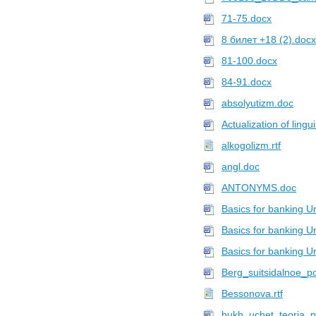
10418 файлов в
БашГУ
71-75.docx
Профиль
8 билет +18 (2).docx
Upload
10337 файлов в
УГНТУ
81-100.docx
Профиль
84-91.docx
Upload
absolyutizm.doc
10248 файлов в
КГМУ
Профиль
Actualization of lingui
Upload
alkogolizm.rtf
10199 файлов в
ТПУ
Профиль
angl.doc
Upload
ANTONYMS.doc
10021 файлов в
ФУ
Профиль
Basics for banking Un
Upload
Basics for banking Un
9236 файлов в
ТулГУ
Basics for banking Un
Профиль
Upload
Berg_suitsidalnoe_p
9182 файлов в
КФУ
Bessonova.rtf
Профиль
bukh_uchet_teoria_p