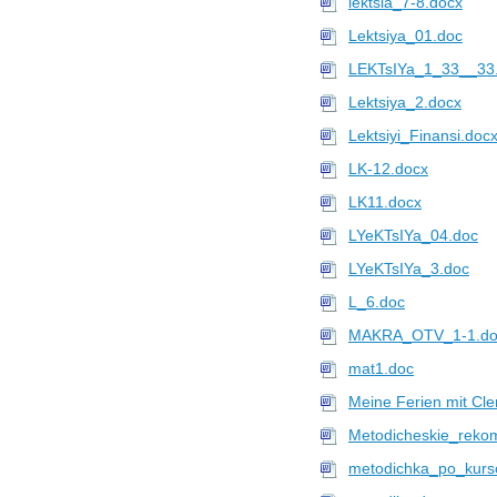
lektsia_7-8.docx
Upload
Lektsiya_01.doc
7105 файлов в
ВлГУ
Профиль
LEKTsIYa_1_33__33
Upload
Lektsiya_2.docx
7036 файлов в
РГППУ
Профиль
Lektsiyi_Finansi.doc
Upload
LK-12.docx
7009 файлов в
СибГУТИ
LK11.docx
Профиль
Upload
LYeKTsIYa_04.doc
6879 файлов в
ДНУ
LYeKTsIYa_3.doc
Профиль
L_6.doc
ivanov666
6874 файлов в
ТУСУР
MAKRA_OTV_1-1.do
Профиль
mat1.doc
Upload
Meine Ferien mit Cl
6797 файлов в
НГУ
Профиль
Metodicheskie_rekom
Upload
metodichka_po_kur
6795 файлов в
ПГУ
Профиль