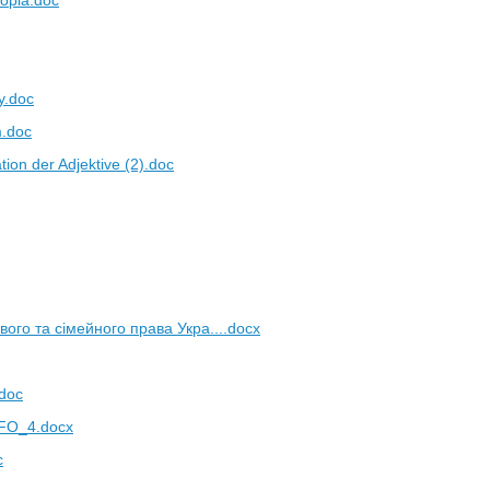
opia.doc
y.doc
m.doc
ion der Adjektive (2).doc
вого та сімейного права Укра....docx
doc
FO_4.docx
c