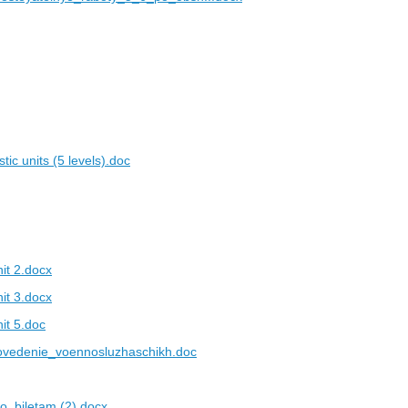
stic units (5 levels).doc
it 2.docx
it 3.docx
it 5.doc
ovedenie_voennosluzhaschikh.doc
o_biletam (2).docx