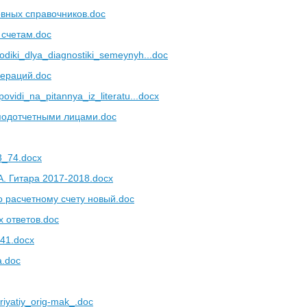
вных справочников.doc
 счетам.doc
iki_dlya_diagnostiki_semeynyh...doc
пераций.doc
vidi_na_pitannya_iz_literatu...docx
 подотчетными лицами.doc
3_74.docx
. Гитара 2017-2018.docx
о расчетному счету новый.doc
х ответов.doc
41.docx
а.doc
iyatiy_orig-mak_.doc