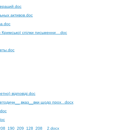
пераций.doc
ьных активов.doc
ва.doc
я Кримської спілки письменни....doc
еты.doc
етно) відповіді.doc
етодичн__ вказ__вки щодо прох...docx
.doc
doc
08_190_209_128_208__2.docx