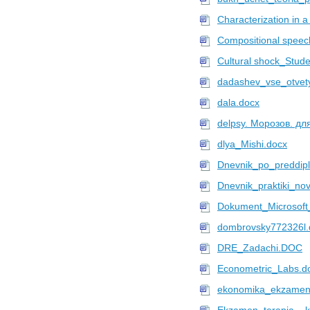
Upload
9027 файлов в
ННГУ
Characterization in a 
Профиль
Compositional speec
f24
Cultural shock_Stude
8860 файлов в
САФУ
Профиль
dadashev_vse_otvet
Upload
dala.docx
8370 файлов в
СПбГЭУ
Профиль
delpsy. Морозов. дл
Upload
dlya_Mishi.docx
8009 файлов в
ИжГТУ
Профиль
Dnevnik_po_preddipl
Upload
Dnevnik_praktiki_no
7982 файлов в
КНУ
Dokument_Microsoft
Профиль
Upload
dombrovsky772326l.
7973 файлов в
САФУ
DRE_Zadachi.DOC
Профиль
Econometric_Labs.d
Upload
7835 файлов в
КНИТУ-КАИ
ekonomika_ekzamen
Профиль