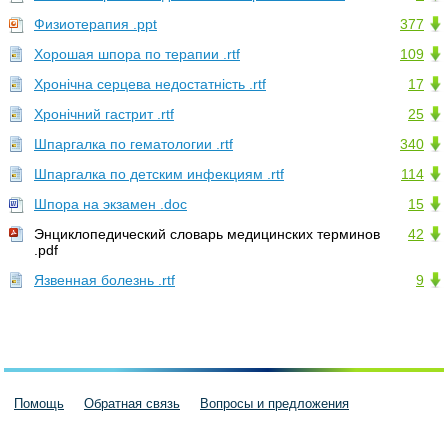
Физиотерапия .ppt
377
Хорошая шпора по терапии .rtf
109
Хронічна серцева недостатність .rtf
17
Хронічний гастрит .rtf
25
Шпаргалка по гематологии .rtf
340
Шпаргалка по детским инфекциям .rtf
114
Шпора на экзамен .doc
15
Энциклопедический словарь медицинских терминов
42
.pdf
Язвенная болезнь .rtf
9
Помощь
Обратная связь
Вопросы и предложения