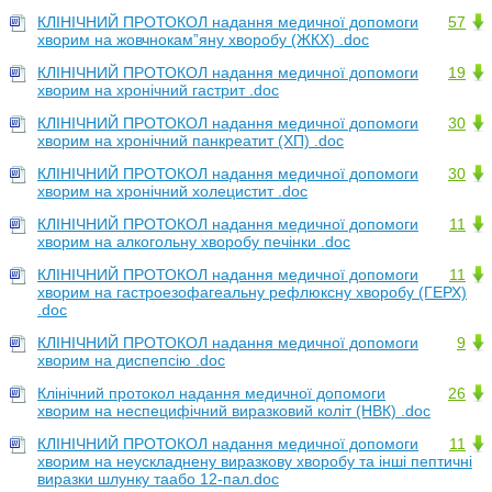
КЛІНІЧНИЙ ПРОТОКОЛ надання медичної допомоги
57
хворим на жовчнокам”яну хворобу (ЖКХ) .doc
КЛІНІЧНИЙ ПРОТОКОЛ надання медичної допомоги
19
хворим на хронічний гастрит .doc
КЛІНІЧНИЙ ПРОТОКОЛ надання медичної допомоги
30
хворим на хронічний панкреатит (ХП) .doc
КЛІНІЧНИЙ ПРОТОКОЛ надання медичної допомоги
30
хворим на хронічний холецистит .doc
КЛІНІЧНИЙ ПРОТОКОЛ надання медичної допомоги
11
хворим на алкогольну хворобу печінки .doc
КЛІНІЧНИЙ ПРОТОКОЛ надання медичної допомоги
11
хворим на гастроезофагеальну рефлюксну хворобу (ГЕРХ)
.doc
КЛІНІЧНИЙ ПРОТОКОЛ надання медичної допомоги
9
хворим на диспепсію .doc
Клінічний протокол надання медичної допомоги
26
хворим на неспецифічний виразковий коліт (НВК) .doc
КЛІНІЧНИЙ ПРОТОКОЛ надання медичної допомоги
11
хворим на неускладнену виразкову хворобу та інші пептичні
виразки шлунку таабо 12-пал.doc