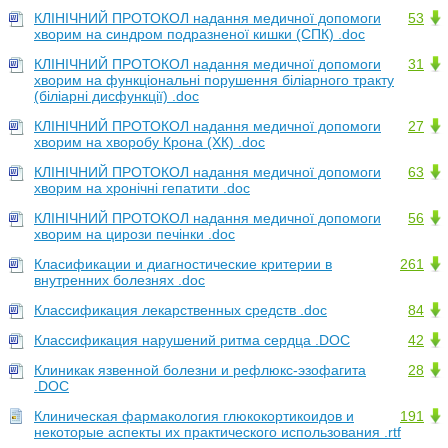
КЛІНІЧНИЙ ПРОТОКОЛ надання медичної допомоги
53
хворим на синдром подразненої кишки (CПК) .doc
КЛІНІЧНИЙ ПРОТОКОЛ надання медичної допомоги
31
хворим на функціональні порушення біліарного тракту
(біліарні дисфункції) .doc
КЛІНІЧНИЙ ПРОТОКОЛ надання медичної допомоги
27
хворим на хворобу Крона (ХК) .doc
КЛІНІЧНИЙ ПРОТОКОЛ надання медичної допомоги
63
хворим на хронічні гепатити .doc
КЛІНІЧНИЙ ПРОТОКОЛ надання медичної допомоги
56
хворим на цирози печінки .doc
Класификации и диагностические критерии в
261
внутренних болезнях .doc
Классификация лекарственных средств .doc
84
Классификация нарушений ритма сердца .DOC
42
Клиникак язвенной болезни и рефлюкс-эзофагита
28
.DOC
Клиническая фармакология глюкокортикоидов и
191
некоторые аспекты их практического использования .rtf