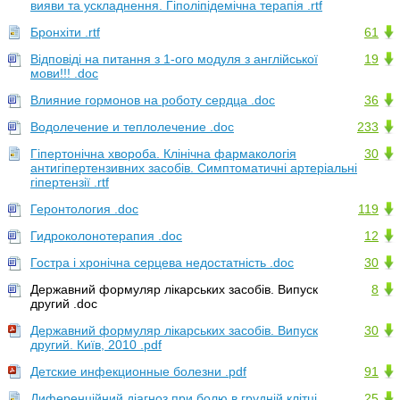
вияви та ускладнення. Гіполіпідемічна терапія .rtf
Бронхіти .rtf
61
Відповіді на питання з 1-ого модуля з англійської
19
мови!!! .doc
Влияние гормонов на роботу сердца .doc
36
Водолечение и теплолечение .doc
233
Гіпертонічна хвороба. Клінічна фармакологія
30
антигіпертензивних засобів. Симптоматичні артеріальні
гіпертензії .rtf
Геронтология .doc
119
Гидроколонотерапия .doc
12
Гостра і хронічна серцева недостатність .doc
30
Державний формуляр лікарських засобів. Випуск
8
другий .doc
Державний формуляр лікарських засобів. Випуск
30
другий. Київ, 2010 .pdf
Детские инфекционные болезни .pdf
91
Диференційний діагноз при болю в грудній клітці.
25