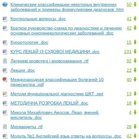
Клинические классификации некоторых внутренних
50
заболеваний и примеры формулировки диагнозов .htm
Контрольные вопросы .doc
41
Краткое руководство-схема по диагностике и лечению
42
основных онкогинекологических заболеваний .doc
Курортология .doc
15
КУРС ЛЕКЦІЙ ІЗ СУДОВОЇ МЕДИЦИНИ .doc
231
Легеневі кровотечі і кровохаркання .rtf
92
Лекции .doc
22
Международная классификация болезней 10
40
пересмотра .pdf
Методи функціональної діагностики ШКТ .ppt
13
МЕТОДИЧНА РОЗРОБКА ЛЕКЦІЙ .doc
18
Микола Михайлович Амосов. Лікар, вчений,
4
мислитель .doc
Миокардиты .rtf
28
Модуль №1 Английский язык ответы на вопроссы .doc
42