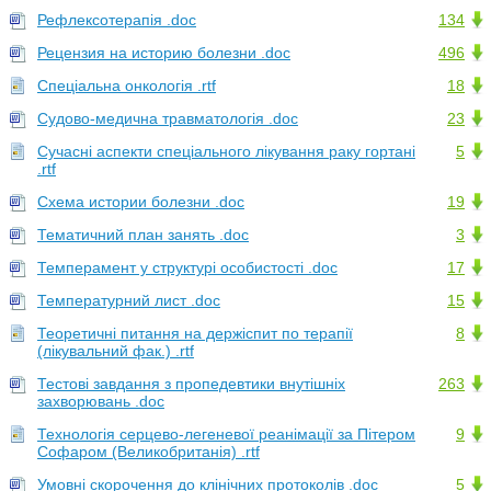
Рефлексотерапія .doc
134
Рецензия на историю болезни .doc
496
Спеціальна онкологія .rtf
18
Судово-медична травматологія .doc
23
Сучасні аспекти спеціального лікування раку гортані
5
.rtf
Схема истории болезни .doc
19
Тематичний план занять .doc
3
Темперамент у структурі особистості .doc
17
Температурний лист .doc
15
Теоретичні питання на держіспит по терапії
8
(лікувальний фак.) .rtf
Тестові завдання з пропедевтики внутішніх
263
захворювань .doc
Технологія серцево-легеневої реанімації за Пітером
9
Софаром (Великобританія) .rtf
Умовні скорочення до клінічних протоколів .doc
5