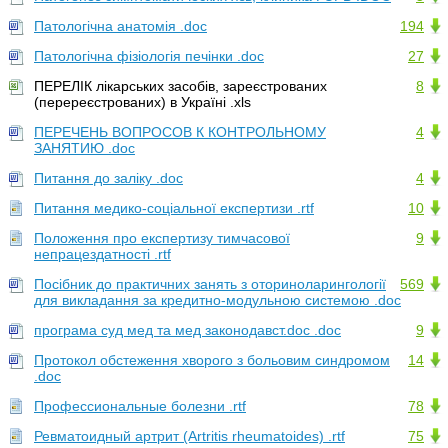
Патологічна анатомія .doc
194
Патологічна фізіологія печінки .doc
27
ПЕРЕЛІК лікарських засобів, зареєстрованих
8
(перереєстрованих) в Україні .xls
ПЕРЕЧЕНЬ ВОПРОСОВ К КОНТРОЛЬНОМУ
4
ЗАНЯТИЮ .doc
Питання до заліку .doc
4
Питання медико-соціальної експертизи .rtf
10
Положення про експертизу тимчасової
9
непрацездатності .rtf
Посібник до практичних занять з оториноларингології
569
для викладання за кредитно-модульною системою .doc
програма суд мед та мед законодавст.doc .doc
9
Протокол обстеження хворого з больовим синдромом
14
.doc
Профессиональные болезни .rtf
78
Ревматоидный артрит (Artritis rheumatoides) .rtf
75