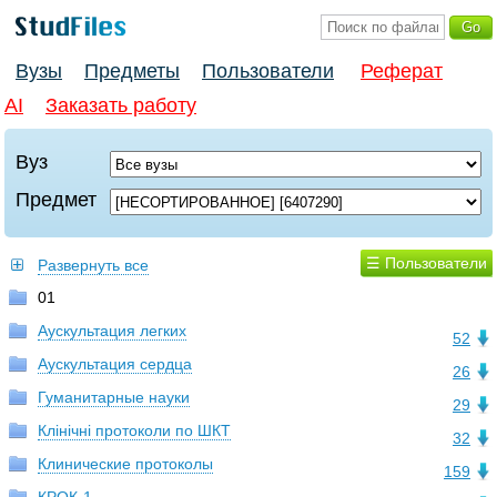
Вузы
Предметы
Пользователи
Реферат
AI
Заказать работу
Вуз
Предмет
☰ Пользователи
Развернуть все
01
Аускультация легких
52
Аускультация сердца
26
Гуманитарные науки
29
Клінічні протоколи по ШКТ
32
Клинические протоколы
159