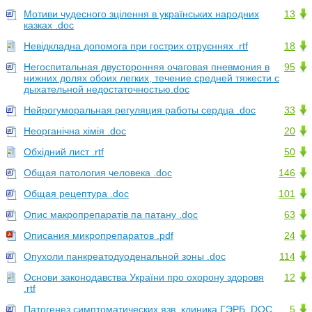
Мотиви чудесного зцілення в українських народних
13
казках .doc
Невідкладна допомога при гострих отруєннях .rtf
18
Негоспитальная двусторонняя очаговая пневмония в
95
нижних долях обоих легких, течение средней тяжести с
дыхательной недостаточностью.doc
Нейрогуморальная регуляция работы сердца .doc
33
Неорганічна хімія .doc
20
Обхідний лист .rtf
50
Общая патология человека .doc
146
Общая рецептура .doc
101
Опис макропрепаратів па патану .doc
63
Описания микропрепаратов .pdf
24
Опухоли панкреатодуоденальной зоны .doc
114
Основи законодавства України про охорону здоровя
12
.rtf
Патогенез симптоматических язв, клиника ГЭРБ .DOC
5