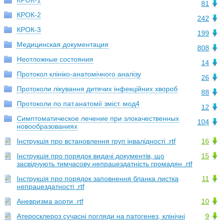
КРОК-1
81
КРОК-2
242
КРОК-3
199
Медицинская документация
808
Неотложные состояния
14
Протокол клініко-анатомічного аналізу
26
Протоколи лікування дитячих інфекційних хвороб
88
Протоколи по пат.анатомії зміст. мод4
12
Симптоматическое лечение при злокачественных
104
новообразованиях
Інструкція про встановлення груп інвалідності .rtf
16
Інструкція про порядок видачі документів, що
15
засвідчують тимчасову непрацездатність громадян .rtf
Інструкція про порядок заповнення бланка листка
11
непрацездатності .rtf
Аневризма аорти .rtf
10
Атеросклероз сучасні погляди на патогенез, клінічні
9