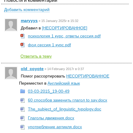
Новости и комментарии
Добавить комментарий
maryyys
»
15 January 2025г в 15:32
Добавил в
[НЕСОРТИРОВАННОЕ]
психология 1 курс, ответы сессия.pdf
фод сессия 1 курс.pdf
Ответить в тему
old_coyote
»
14 February 2017г в 0:37
Помог рассортировать
НЕСОРТИРОВАННОЕ
Переместил в
Английский язык
03-03-2015_19-00-49
60 способов заменить глагол to say.docx
The_subject_of_linguistic_typology.doc
Глаголы движения.docx
употребление артикля.docx