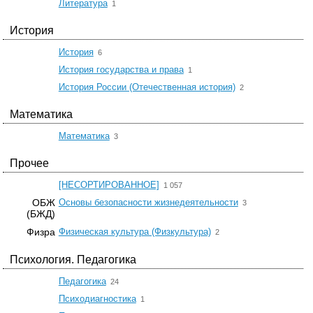
☆
Литература
1
История
☆
История
6
☆
История государства и права
1
☆
История России (Отечественная история)
2
Математика
☆
Математика
3
Прочее
☆
[НЕСОРТИРОВАННОЕ]
1 057
☆
ОБЖ
Основы безопасности жизнедеятельности
3
(БЖД)
☆
Физра
Физическая культура (Физкультура)
2
Психология. Педагогика
☆
Педагогика
24
☆
Психодиагностика
1