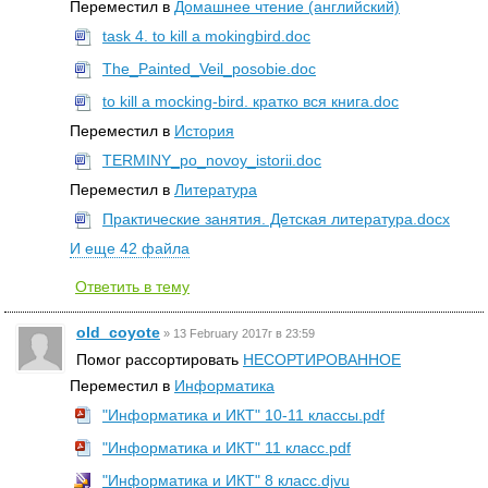
Переместил в
Домашнее чтение (английский)
task 4. to kill a mokingbird.doc
The_Painted_Veil_posobie.doc
to kill a mocking-bird. кратко вся книга.doc
Переместил в
История
TERMINY_po_novoy_istorii.doc
Переместил в
Литература
Практические занятия. Детская литература.docx
И еще 42 файла
Ответить в тему
old_coyote
»
13 February 2017г в 23:59
Помог рассортировать
НЕСОРТИРОВАННОЕ
Переместил в
Информатика
"Информатика и ИКТ" 10-11 классы.pdf
"Информатика и ИКТ" 11 класс.pdf
"Информатика и ИКТ" 8 класс.djvu