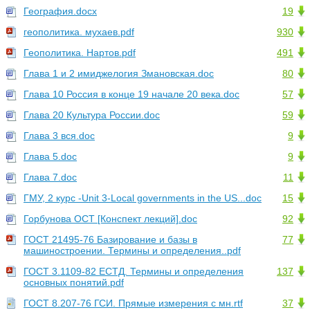
География.docx
19
геополитика. мухаев.pdf
930
Геополитика. Нартов.pdf
491
Глава 1 и 2 имиджелогия Змановская.doc
80
Глава 10 Россия в конце 19 начале 20 века.doc
57
Глава 20 Культура России.doc
59
Глава 3 вся.doc
9
Глава 5.doc
9
Глава 7.doc
11
ГМУ, 2 курс -Unit 3-Local governments in the US...doc
15
Горбунова ОСТ [Конспект лекций].doc
92
ГОСТ 21495-76 Базирование и базы в
77
машиностроении. Термины и определения..pdf
ГОСТ 3.1109-82 ЕСТД. Термины и определения
137
основных понятий.pdf
ГОСТ 8.207-76 ГСИ. Прямые измерения с мн.rtf
37