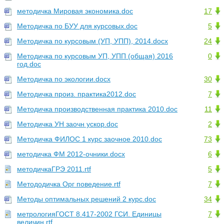
методичка Мировая экономика.doc
17
Методичка по БУУ для курсовых.doc
5
Методичка по курсовым (УП, УПП), 2014.docx
24
Методичка по курсовым УП, УПП (общая) 2016
0
год.doc
Методичка по экологии.docx
30
Методичка произ. практика2012.doc
7
Методичка производственная практика 2010.doc
11
Методичка УН заочн ускор.doc
2
Методичка ФИЛОС 1 курс заочное 2010.doc
73
методичка ФМ 2012-очники.docx
6
методичкаГРЭ 2011.rtf
5
Метододичка Орг поведение.rtf
7
Методы оптимальных решений 2 курс.doc
34
метрологияГОСТ 8.417-2002 ГСИ. Единицы
7
величин.rtf