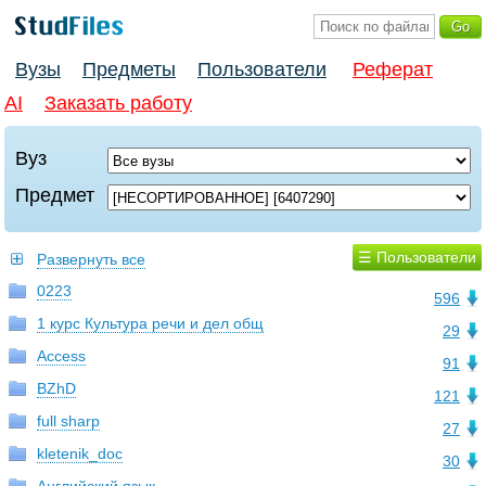
Вузы
Предметы
Пользователи
Реферат
AI
Заказать работу
Вуз
Предмет
☰ Пользователи
Развернуть все
0223
596
1 курс Культура речи и дел общ
29
Access
91
BZhD
121
full sharp
27
kletenik_doc
30