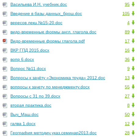
Васильева И.Н. учебник.doc
95
Введение в базы данных_брош.doc
105
вересов лекц.№15-20.doc
4
видо-временные формы англ. глагола.doc
89
Видо-временные формы глагола.pdf
17
ВКР ГПД 2015.docx
16
вопр 6.docx
36
Вопрос №11.docx
9
Вопросы к зачёту «Экономика труда» 2012.doc
13
вопросы к зачету по менеджменту.docx
55
Вопросы с 31 по 39.docx
27
вторая практика.doc
8
Выч_Маш.doc
50
галва 1.docx
12
География методич.указ.семинар2013.doc
28