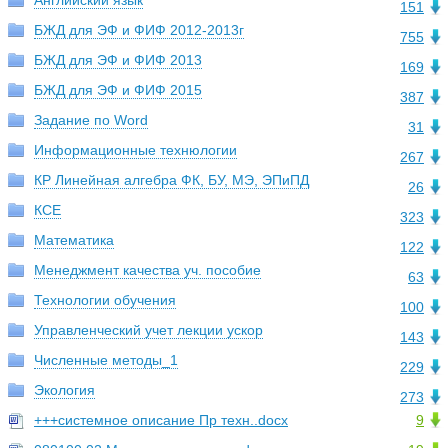
Английский язык
151
БЖД для ЭФ и ФИФ 2012-2013г
755
БЖД для ЭФ и ФИФ 2013
169
БЖД для ЭФ и ФИФ 2015
387
Задание по Word
31
Информационные технюлогии
267
КР Линейная алгебра ФК, БУ, МЭ, ЭПиПД
26
КСЕ
323
Математика
122
Менеджмент качества уч. пособие
63
Технологии обучения
100
Управленческий учет лекции ускор
143
Численные методы_1
229
Экология
273
+++системное описание Пр техн..docx
9