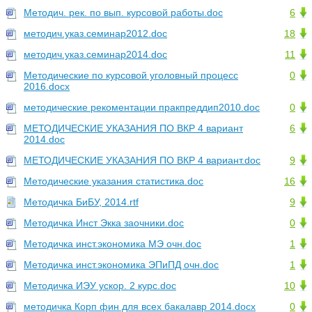
Методич. рек. по вып. курсовой работы.doc
6
методич.указ.семинар2012.doc
18
методич.указ.семинар2014.doc
11
Методические по курсовой уголовный процесс
0
2016.docx
методические рекоментации пракпреддип2010.doc
0
МЕТОДИЧЕСКИЕ УКАЗАНИЯ ПО ВКР 4 вариант
6
2014.doc
МЕТОДИЧЕСКИЕ УКАЗАНИЯ ПО ВКР 4 вариант.doc
9
Методические указания статистика.doc
16
Методичка БиБУ, 2014.rtf
9
Методичка Инст Экка заочники.doc
0
Методичка инст.экономика МЭ очн.doc
1
Методичка инст.экономика ЭПиПД очн.doc
1
Методичка ИЭУ ускор. 2 курс.doc
10
методичка Корп фин для всех бакалавр 2014.docx
0