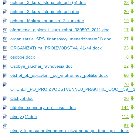
ochnoe_3_kurs_Istoria_ek_uch (5).doc
23
ochnoe_3_kurs_Istoria_ek_uch.doc
20
ochnoe_Makroekonomika_2_kurs.doc
19
oformlenie_diplom_i_kurs_rabot_080507_2011.doc
17
organizatsia_SRS_finansovyy_menedzhment(1).doc
27
ORGANIZATsIYa_PROIZVODSTVA_41-44.docx
23
osoboe.docx
8
Osobye_sluchai_ravnovesia.doc
22
otchet_ob_upravlenii_po_vnutrenney_politike.docx
60
70
OTChET_PO_PROIZVODSTVENNOJ_PRAKTIKE_OOO__39__39.
Otchyot.doc
20
otdelno_seminary_po_filosofii.doc
144
otvety (1).doc
114
67
otvety_k_gosudarstvennomu_ekzamenu_po_teorii_go....docx