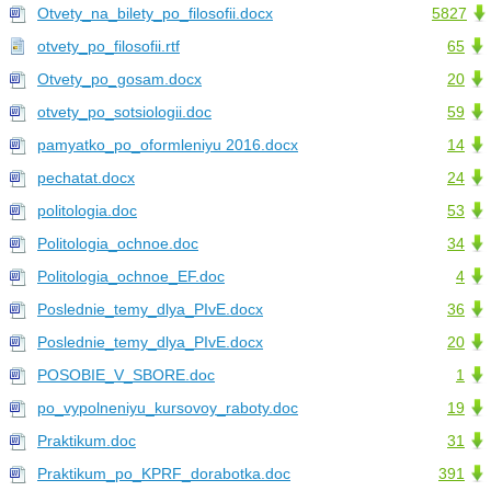
Otvety_na_bilety_po_filosofii.docx
5827
otvety_po_filosofii.rtf
65
Otvety_po_gosam.docx
20
otvety_po_sotsiologii.doc
59
pamyatko_po_oformleniyu 2016.docx
14
pechatat.docx
24
politologia.doc
53
Politologia_ochnoe.doc
34
Politologia_ochnoe_EF.doc
4
Poslednie_temy_dlya_PIvE.docx
36
Poslednie_temy_dlya_PIvE.docx
20
POSOBIE_V_SBORE.doc
1
po_vypolneniyu_kursovoy_raboty.doc
19
Praktikum.doc
31
Praktikum_po_KPRF_dorabotka.doc
391