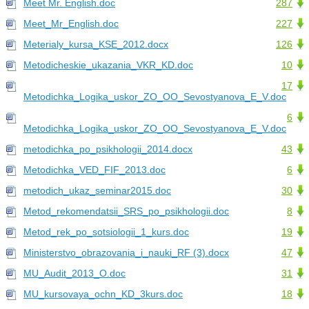
Meet Mr. English.doc
287
Meet_Mr_English.doc
227
Meterialy_kursa_KSE_2012.docx
126
Metodicheskie_ukazania_VKR_KD.doc
10
17
Metodichka_Logika_uskor_ZO_OO_Sevostyanova_E_V.doc
6
Metodichka_Logika_uskor_ZO_OO_Sevostyanova_E_V.doc
metodichka_po_psikhologii_2014.docx
43
Metodichka_VED_FIF_2013.doc
6
metodich_ukaz_seminar2015.doc
30
Metod_rekomendatsii_SRS_po_psikhologii.doc
8
Metod_rek_po_sotsiologii_1_kurs.doc
19
Ministerstvo_obrazovania_i_nauki_RF (3).docx
47
MU_Audit_2013_O.doc
31
MU_kursovaya_ochn_KD_3kurs.doc
18