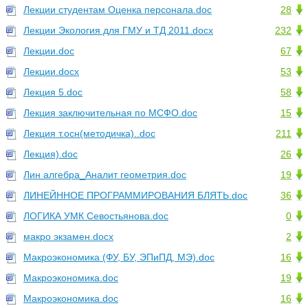
Лекции студентам Оценка персонала.doc
28
Лекции Экология для ГМУ и ТД 2011.docx
232
Лекции.doc
67
Лекции.docx
53
Лекция 5.doc
58
Лекция заключительная по МСФО.doc
15
Лекция т.осн(методичка)..doc
211
Лекция).doc
26
Лин алгебра_Аналит геометрия.doc
19
ЛИНЕЙННОЕ ПРОГРАММИРОВАНИЯ БЛЯТЬ.doc
36
ЛОГИКА УМК Севостьянова.doc
0
макро экзамен.docx
2
Макроэкономика (ФУ, БУ, ЭПиПД, МЭ).doc
16
Макроэкономика.doc
19
Макроэкономика.doc
16