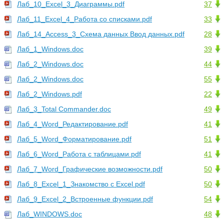
Лаб_10_Excel_3_Диаграммы.pdf
37
Лаб_11_Excel_4_Работа со списками.pdf
33
Лаб_14_Access_3_Схема данных Ввод данных.pdf
28
Лаб_1_Windows.doc
39
Лаб_2_Windows.doc
44
Лаб_2_Windows.doc
55
Лаб_2_Windows.pdf
22
Лаб_3_Total Commander.doc
49
Лаб_4_Word_Редактирование.pdf
41
Лаб_5_Word_Форматирование.pdf
51
Лаб_6_Word_Работа с таблицами.pdf
41
Лаб_7_Word_Графические возможности.pdf
50
Лаб_8_Excel_1_Знакомство с Excel.pdf
50
Лаб_9_Excel_2_Встроенные функции.pdf
54
Лаб_WINDOWS.doc
48