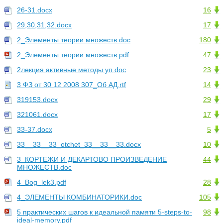
26-31.docx
16
29,30,31,32.docx
17
2_Элементы теории множеств.doc
180
2_Элементы теории множеств.pdf
47
2лекция активные методы уп.doc
23
3 ФЗ от 30 12 2008 307_Об АД.rtf
14
319153.docx
29
321061.docx
17
33-37.docx
5
33__33__33_otchet_33__33__33.docx
10
3_КОРТЕЖИ И ДЕКАРТОВО ПРОИЗВЕДЕНИЕ
44
МНОЖЕСТВ.doc
4_Bog_lek3.pdf
28
4_ЭЛЕМЕНТЫ КОМБИНАТОРИКИ.doc
105
5 практических шагов к идеальной памяти 5-steps-to-
98
ideal-memory.pdf