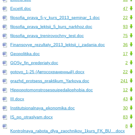
Excel4.doc
47
filosofia_prava_5-y_kurs_2013_seminar_1.doc
22
filosofia_prava_lektsii_5_kurs_narkhoz.doc
93
filosofia_prava_trenirovochny_test.doc
75
Finansovye_rezultaty_2013_lektsii_i_zadania.doc
36
Geopolitika.doc
17
GOSy_fin_predpriaty.doc
2
gotovo_1-25 (Автосохраненный).docx
22
grazhd_protsess_praktikum_Yarkova.doc
241
Hippopotomonstrosesquipedaliophobia.doc
12
III.docx
43
Institutsionalnaya_ekonomika.doc
30
IS_po_otraslyam.docx
83
8
Kontrolnaya_rabota_dlya_zaochnikov_1kurs_FK_BU....docx