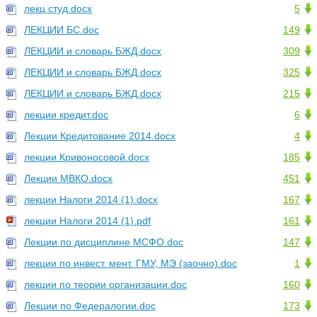
лекц студ.docx
5
ЛЕКЦИИ БС.doc
149
ЛЕКЦИИ и словарь БЖД.docx
309
ЛЕКЦИИ и словарь БЖД.docx
325
ЛЕКЦИИ и словарь БЖД.docx
215
лекции кредит.doc
6
Лекции Кредитование 2014.docx
4
лекции Кривоносовой.docx
185
Лекции МВКО.docx
451
лекции Налоги 2014 (1).docx
167
лекции Налоги 2014 (1).pdf
161
Лекции по дисциплине МСФО.doc
147
лекции по инвест. мент. ГМУ, МЭ (заочно).doc
1
лекции по теории организации.doc
160
Лекции по Федералогии.doc
173