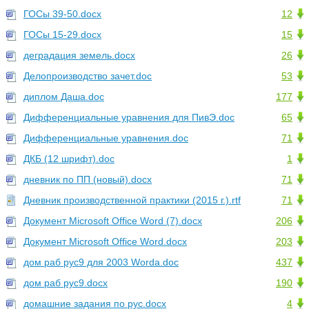
ГОСы 39-50.docx
12
ГОСы 15-29.docx
15
деградация земель.docx
26
Делопроизводство зачет.doc
53
диплом Даша.doc
177
Дифференциальные уравнения для ПивЭ.doc
65
Дифференциальные уравнения.doc
71
ДКБ (12 шрифт).doc
1
дневник по ПП (новый).docx
71
Дневник производственной практики (2015 г.).rtf
71
Документ Microsoft Office Word (7).docx
206
Документ Microsoft Office Word.docx
203
дом раб рус9 для 2003 Worda.doc
437
дом раб рус9.docx
190
домашние задания по рус.docx
4