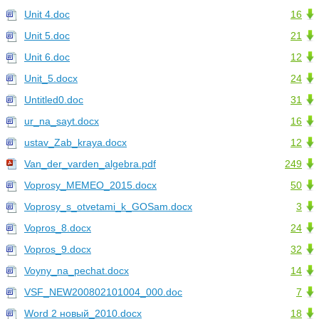
Unit 4.doc
16
Unit 5.doc
21
Unit 6.doc
12
Unit_5.docx
24
Untitled0.doc
31
ur_na_sayt.docx
16
ustav_Zab_kraya.docx
12
Van_der_varden_algebra.pdf
249
Voprosy_MEMEO_2015.docx
50
Voprosy_s_otvetami_k_GOSam.docx
3
Vopros_8.docx
24
Vopros_9.docx
32
Voyny_na_pechat.docx
14
VSF_NEW200802101004_000.doc
7
Word 2 новый_2010.docx
18