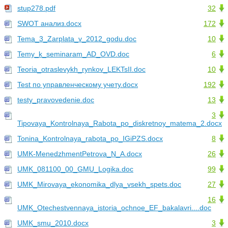
stup278.pdf
32
SWOT анализ.docx
172
Tema_3_Zarplata_v_2012_godu.doc
10
Temy_k_seminaram_AD_OVD.doc
6
Teoria_otraslevykh_rynkov_LEKTsII.doc
10
Test по управленческому учету.docx
192
testy_pravovedenie.doc
13
3
Tipovaya_Kontrolnaya_Rabota_po_diskretnoy_matema_2.docx
Tonina_Kontrolnaya_rabota_po_IGiPZS.docx
8
UMK-MenedzhmentPetrova_N_A.docx
26
UMK_081100_00_GMU_Logika.doc
99
UMK_Mirovaya_ekonomika_dlya_vsekh_spets.doc
27
16
UMK_Otechestvennaya_istoria_ochnoe_EF_bakalavri....doc
UMK_smu_2010.docx
3