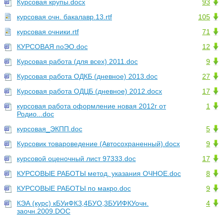
Курсовая крупы.docx
93
курсовая очн. бакалавр.13.rtf
105
курсовая очники.rtf
71
КУРСОВАЯ поЭО.doc
12
Курсовая работа (для всех) 2011.doc
9
Курсовая работа ОДКБ (дневное) 2013.doc
27
Курсовая работа ОДЦБ (дневное) 2012.docx
17
курсовая работа оформление новая 2012г от
1
Родио...doc
курсовая_ЭКПП.doc
5
Курсовик товароведение (Автосохраненный).docx
9
курсовой оценочный лист 97333.doc
17
КУРСОВЫЕ РАБОТЫ метод. указания ОЧНОЕ.doc
8
КУРСОВЫЕ РАБОТЫ по макро.doc
9
КЭА (курс) кБУиФКЗ,4БУО,3БУИФКУочн.
4
заочн.2009.DOC