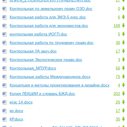
КНИГА_2 ПСИХОЛОГИЯ УПРАВЛЕНИЯ.doc
17
Контрольная по земельному праву ОЗО.doc
0
Контрольная работа для ЗМЭ-5 курс.doc
6
Контрольная работа для экономистов.doc
168
контрольная работа ИОГП.doc
5
Контрольная работа по трудовому праву.doc
36
Контрольная УА заоч.doc
17
Контрольная Экологическое право.doc
3
Контрольная_МПУР.docx
56
Контрольные работы Международное.docx
75
Концепция и методы проектирования в дизайне.docx
4
Копия ЛЕКЦИИ и словарь БЖД.doc
202
кпзс 14.docx
26
кр.docx
17
КР.docx
35