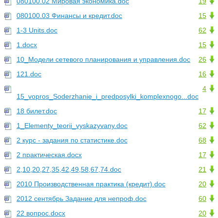
080100.02 Мировая экономика.doc
19
080100.03 Финансы и кредит.doc
15
1-3 Units.doc
62
1.docx
15
10_Модели сетевого планирования и управления.doc
26
121.doc
16
4
15_vopros_Soderzhanie_i_predposylki_komplexnogo...doc
18 билет.doc
17
1_Elementy_teorii_vyskazyvany.doc
62
2 курс - задания по статистике.doc
68
2 практическая.docx
17
2,10,20,27,35,42,49,58,67,74.doc
21
2010 Производственная практика (кредит).doc
20
2012 сентябрь Задание для непроф.doc
60
22 вопрос.docx
20