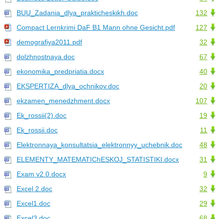
BUU_Zadania_dlya_prakticheskikh.doc
132
Compact Lernkrimi DaF B1 Mann ohne Gesicht.pdf
127
demografiya2011.pdf
32
dolzhnostnaya.doc
67
ekonomika_predpriatia.docx
40
EKSPERTIZA_dlya_ochnikov.doc
20
ekzamen_menedzhment.docx
107
Ek_rossii(2).doc
19
Ek_rossii.doc
11
Elektronnaya_konsultatsia_elektronnyy_uchebnik.doc
48
ELEMENTY_MATEMATIChESKOJ_STATISTIKI.docx
31
Exam v2.0.docx
9
Excel 2.doc
32
Excel1.doc
29
Excel3.doc
68