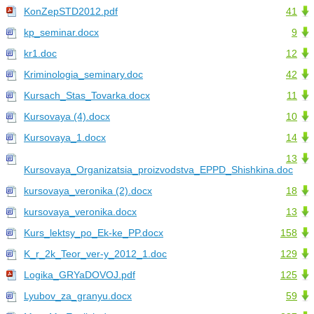
KonZepSTD2012.pdf
41
kp_seminar.docx
9
kr1.doc
12
Kriminologia_seminary.doc
42
Kursach_Stas_Tovarka.docx
11
Kursovaya (4).docx
10
Kursovaya_1.docx
14
13
Kursovaya_Organizatsia_proizvodstva_EPPD_Shishkina.doc
kursovaya_veronika (2).docx
18
kursovaya_veronika.docx
13
Kurs_lektsy_po_Ek-ke_PP.docx
158
K_r_2k_Teor_ver-y_2012_1.doc
129
Logika_GRYaDOVOJ.pdf
125
Lyubov_za_granyu.docx
59