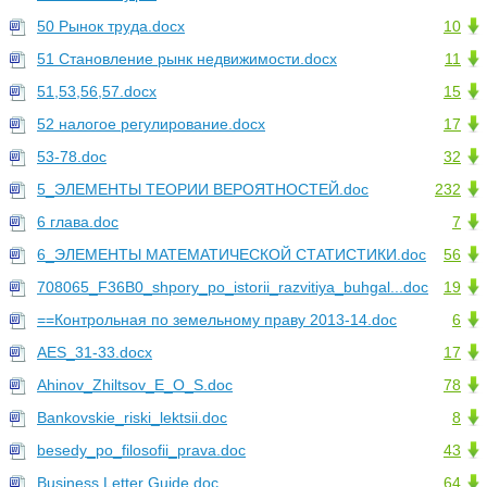
50 Рынок труда.docx
10
51 Становление рынк недвижимости.docx
11
51,53,56,57.docx
15
52 налогое регулирование.docx
17
53-78.doc
32
5_ЭЛЕМЕНТЫ ТЕОРИИ ВЕРОЯТНОСТЕЙ.doc
232
6 глава.doc
7
6_ЭЛЕМЕНТЫ МАТЕМАТИЧЕСКОЙ СТАТИСТИКИ.doc
56
708065_F36B0_shpory_po_istorii_razvitiya_buhgal...doc
19
==Контрольная по земельному праву 2013-14.doc
6
AES_31-33.docx
17
Ahinov_Zhiltsov_E_O_S.doc
78
Bankovskie_riski_lektsii.doc
8
besedy_po_filosofii_prava.doc
43
Business Letter Guide.doc
64