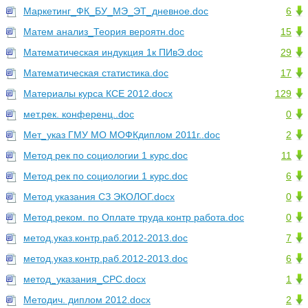
Маркетинг_ФК_БУ_МЭ_ЭТ_дневное.doc
6
Матем анализ_Теория вероятн.doc
15
Математическая индукция 1к ПИвЭ.doc
29
Математическая статистика.doc
17
Материалы курса КСЕ 2012.docx
129
мет.рек. конференц..doc
0
Мет_указ ГМУ МО МОФКдиплом 2011г..doc
2
Метод рек по социологии 1 курс.doc
11
Метод рек по социологии 1 курс.doc
6
Метод указания СЗ ЭКОЛОГ.docx
0
Метод.реком. по Оплате труда контр работа.doc
0
метод.указ.контр.раб.2012-2013.doc
7
метод.указ.контр.раб.2012-2013.doc
6
метод_указания_СРС.docx
1
Методич. диплом 2012.docx
2