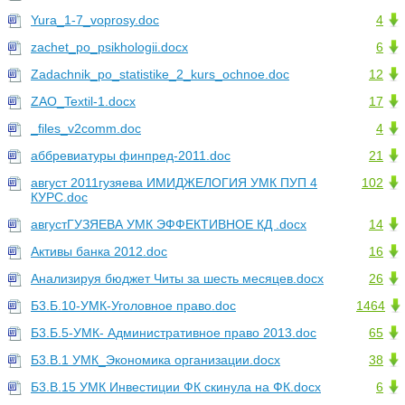
Yura_1-7_voprosy.doc
4
zachet_po_psikhologii.docx
6
Zadachnik_po_statistike_2_kurs_ochnoe.doc
12
ZAO_Textil-1.docx
17
_files_v2comm.doc
4
аббревиатуры финпред-2011.doc
21
август 2011гузяева ИМИДЖЕЛОГИЯ УМК ПУП 4
102
КУРС.doc
августГУЗЯЕВА УМК ЭФФЕКТИВНОЕ КД .docx
14
Активы банка 2012.doc
16
Анализируя бюджет Читы за шесть месяцев.docx
26
Б3.Б.10-УМК-Уголовное право.doc
1464
Б3.Б.5-УМК- Административное право 2013.doc
65
Б3.В.1 УМК_Экономика организации.docx
38
Б3.В.15 УМК Инвестиции ФК скинула на ФК.docx
6