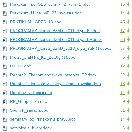
Praktikum_po_SES_ochniki_2_kurs (1).doc
15
Praktikum_U_na_MP_27_avgusta.doc
14
PRKTIKUM_IGPZS_13.doc
45
PROGRAMMA_kursa_BZhD_2011_dlya_EF.doc
17
PROGRAMMA_kursa_BZhD_2011_dlya_EF.docx
38
PROGRAMMA_kursa_BZhD_2013_dlya_YuF (1).docx
37
Proizv_praktika_KD_2010g (1).doc
5
r11001.doc
12
Rabota2_Ekonomicheskaya_otsenka_PP.docx
22
Rabota_1_Indikatory_ustoychivogo_razvitia.docx
18
Reformy_v_Rossii.doc
14
RP_Geopolitika.doc
9
Sbornik_zadach.doc
61
seminary_po_rimskomu_pravu.doc
14
sotsiologia_bilety.docx
6