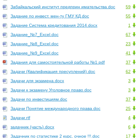
Забайкальский институт предприн имательства.doc
59
Задание по инвест. мен-ту ГМУ КД.doc
55
Задание Система кредитования 2014.docx
1
Задание_№7_Excel.doc
67
Задание_№8_Excel.doc
23
Задание_№9_Excel.doc
41
Задания для самостоятельной работы №1.pdf
37
Задачи (Квалификация пресуплений).doc
62
Задачи для экзамена.docx
3
Задачи к экзамену Уголовное право.doc
3
Задачи по инвестициям.doc
37
Задачи Понятие международного права.doc
25
Задачи.rtf
4
задачник (часть).docx
6
Задачник по статистике 2 курс, очное !!!.doc
17