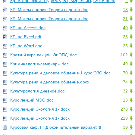
Кр_матан_заоч_1курс ФК, БУ, МЭ, ЭПиПД 2015.docx
2
КР_Матем анализ_Теория вероятн.doc
18
КР_Матем анализ_Теория вероятн.doc
21
КР_по Access.doc
40
КР_по Excel.pdf
26
КР_по Word.doc
25
Краткий курс лекций_ЭиОПД!.doc
102
Криминалогия-семинары.doc
49
Культура речи и деловое общение 1 курс ОЗО.doc
70
Культура речи и деловое общение.docx
74
Культурология дневное.doc
32
Курс лекций МЭО.doc
13
Курс лекций Экология 1к.docx
278
Курс лекций Экология 1к.docx
229
Курсовая каф. ГПД окончательный вариант.rtf
39