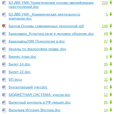
Б3.ДВ4 УМК-Теоретические основы квалификации
220
преступлений.doc
Б3.ДВ6 УМК _Коммерческая деятельность
5
компании.doc
Багров Основы современных технологий.pdf
148
Бакалавры_Культура речи и деловое общение.doc
49
БакалаврыУМК Психология а.doc
37
беседы по философии права..doc
39
Бизнес план.doc
4
Билет 14.doc
35
Билет 22.doc
26
БП.docx
11
Бухгалтерский учет.doc
47
БЮДЖЕТНАЯ СИСТЕМА- курсов.doc
12
Валютный контроль в РФ-лекция.doc
95
Васильев История Востока.doc
14