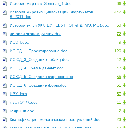
История мир.цив. Seminar_1.doc
66
История мировых цивилизаций_Фортунатов
442
В_2011.doc
История эк. уч.(ФК, БУ, ТД, УП, ЭПиПД, МЭ, МО).doc
59
история эконом учений.doc
72
ИСЭП.doc
9
ИСЮД_1_Проектирование.doc
120
ИСЮД_3_Создание таблиц.doc
42
ИСЮД_4_Схема данных.doc
47
ИСЮД_5_Создание запросов.doc
55
ИСЮД_6_Создание форм.doc
51
ИЭУ.docx
57
к зач.ЭФФ..doc
11
кадры зп.doc
2
Квалификация экологических преступлений.doc
23