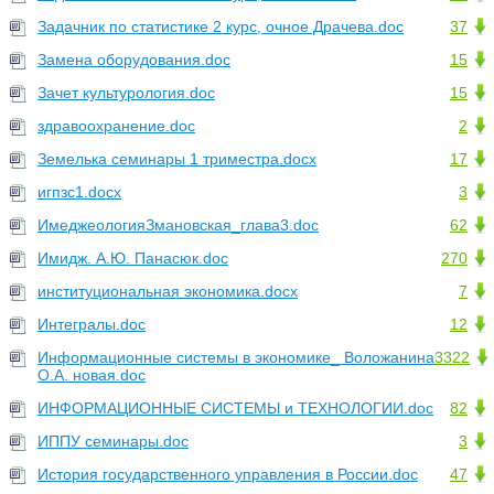
Задачник по статистике 2 курс, очное Драчева.doc
37
Замена оборудования.doc
15
Зачет культурология.doc
15
здравоохранение.doc
2
Земелька семинары 1 триместра.docx
17
игпзс1.docx
3
ИмеджеологияЗмановская_глава3.doc
62
Имидж. А.Ю. Панасюк.doc
270
институциональная экономика.docx
7
Интегралы.doc
12
Информационные системы в экономике_ Воложанина
3322
О.А. новая.doc
ИНФОРМАЦИОННЫЕ СИСТЕМЫ и ТЕХНОЛОГИИ.doc
82
ИППУ семинары.doc
3
История государственного управления в России.doc
47