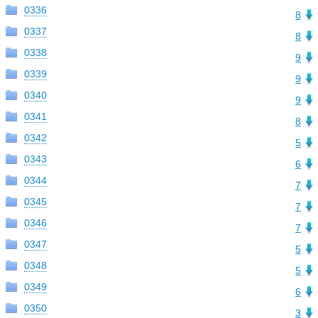
0336
8
0337
8
0338
9
0339
9
0340
9
0341
8
0342
5
0343
6
0344
7
0345
7
0346
7
0347
5
0348
5
0349
6
0350
3