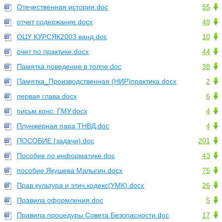
Отечественная история.doc
55
отчет содержание.docx
49
ОЦУ КУРСЯК2003 ванд.doc
10
очет по практике.docx
44
Памятка поведение в толпе.doc
38
Памятка_Производственная (НИР)практика.docx
2
первая глава.docx
6
письм.конс. ГМУ.docx
4
Плунжерная пара ТНВД.doc
4
ПОСОБИЕ (задачи).doc
201
Пособие по информатике.doc
43
пособие Якушева Малыгин.docx
75
Прав.культура и этич.кодекс(УМК).docx
26
Правила оформления.doc
5
Правила процедуры Совета Безопасности.doc
17