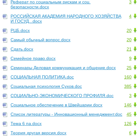
Реферат по социальным рискам и соц.
3
безопасности.docx
РОССИЙСКАЯ АКАДЕМИЯ НАРОДНОГО ХОЗЯЙСТВА
4
И ГОСУД...docx
РЦБ.docx
20
Самый обычный вопрос.docx
20
Сдать.docx
21
Семейное право.docx
9
Семинары Деловая коммуникация и общение.docx
25
СОЦИАЛЬНАЯ ПОЛИТИКА.doc
160
Социальная психология Сухов.doc
385
СОЦИАЛЬНО-ЭКОНОМИЧЕСКОГО ПРОФИЛЯ.doc
3
Социальное обеспечение в Швейцарии.docx
146
Список литературы - Инновационный менеджмент.doc
45
Тема 6 па.docx
126
Теория другая версия.docx
6