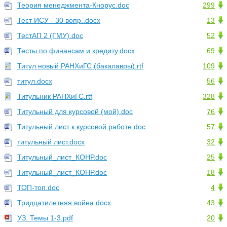
Теория менеджмента-Кнорус.doc
299
Тест ИСУ - 30 вопр..docx
13
ТестАП 2 (ГМУ).doc
52
Тесты по финансам и кредиту.docx
69
Титул новый РАНХиГС (бакалавры).rtf
109
титул.docx
56
Титульник РАНХиГС.rtf
328
Титульный для курсовой (мой).doc
76
Титульный лист к курсовой работе.doc
57
титульный лист.docx
32
Титульный_лист_КОНР.doc
25
Титульный_лист_КОНР.doc
18
ТОП-топ.doc
4
Тридцатилетняя война.docx
43
УЗ. Темы 1-3.pdf
20