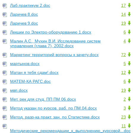
Лаб.практикум 2.doc
17
Ларичев 8.doc
14
Ларичев 9.doc
19
Лекции по Электро-оборудованию 1.docx
6
Малин А.С., Мухин В.И. Исследование систем
4
управления (глава 7), 2002.docx
Маркетинг территорий вопросы к зачету.docx
72
мартынов.docx
5
Матан я тебя сдам!.docx
12
МАТЕМ-КА РАГС.doc
6
мвп.docx
19
Мет. рек для студ. ПП ПМ 06.docx
2
Метод указан по курсов. раб. по ПМ.04.docx
3
Метод. разр-ка практ. зан. по Статистике.docx
23
11
Методические_рекомендации_к_выполнению_курсовой...doc