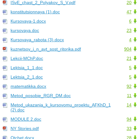
ISvE_chast_2_Polyakov_S_V.pdf
20
konstitutsionnaya (1).doc
47
Kursovaya-1.docx
6
kursovaya.doc
23
Kursovaya_rabota (3).docx
4
kuznetsov_i_n_avt_sost_ritorika.pdf
904
Lekcii-MChP.doc
21
Lektsia_1_1.doc
5
Lektsia_2_1.doc
5
matematikka.docx
92
Metod_posobie_RGR_DM.doc
11
Metod_ukazania_k_kursovomu_proektu_AFKhD_1
14
(2).doc
MODULE 2.doc
94
NY Stories.pdf
33
Otchet.docx
28