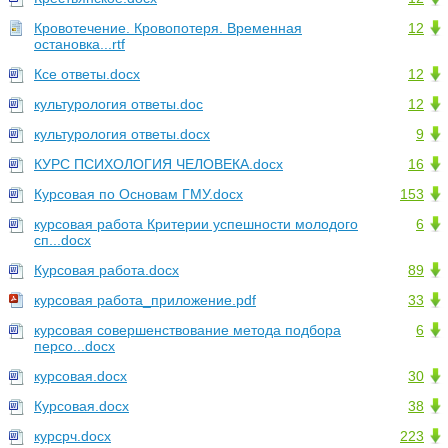
Кровотечение. Кровопотеря. Временная
12
остановка...rtf
Ксе ответы.docx
12
культурология ответы.doc
12
культурология ответы.docx
9
КУРС ПСИХОЛОГИЯ ЧЕЛОВЕКА.docx
16
Курсовая по Основам ГМУ.docx
153
курсовая работа Критерии успешности молодого
6
сп...docx
Курсовая работа.docx
89
курсовая работа_приложение.pdf
33
курсовая совершенствование метода подбора
6
персо...docx
курсовая.docx
30
Курсовая.docx
38
курсрч.docx
223