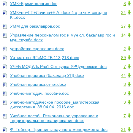
УМК+Криминология.doc
8
УМК+по+ГП+Лачина+Е.А..docx (то, о чем сегодня
34
К...docx
УММ для бакалавров.doc
27
Управление персоналом гос и мун сл. бакалавр гос и
14
мун служба.docx
устройство сцепления.docx
2
Уч. мат-лы ЭГиМС ГБ 113,213.docx
89
УЧЕБ МОДУЛь Раз1.Сет курса УРЧудновская.doc
7
Учебная практика (бакалавр УП).docx
44
Учебная практика,отчет.docx
3
Учебно-методич. пособие.doc
3
Учебно-методическое пособие_магистерская
3
диссертация_38.04.04_2016.doc
Учебное пособ._Региональное управление и
7
территориальное планирование.docx
Ф. Тейлор. Принципы научного менеджмента.doc
31