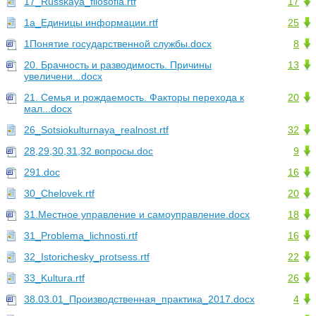
17_Russkaya_filosofia.rtf
17
1а_Единицы информации.rtf
25
1Понятие государственной службы.docx
8
20. Брачность и разводимость. Причины
13
увеличени...docx
21. Семья и рождаемость. Факторы перехода к
20
мал...docx
26_Sotsiokulturnaya_realnost.rtf
32
28,29,30,31,32 вопросы.doc
9
291.doc
16
30_Chelovek.rtf
20
31.Местное управление и самоуправление.docx
18
31_Problema_lichnosti.rtf
16
32_Istorichesky_protsess.rtf
22
33_Kultura.rtf
26
38.03.01_Производственная_практика_2017.docx
4