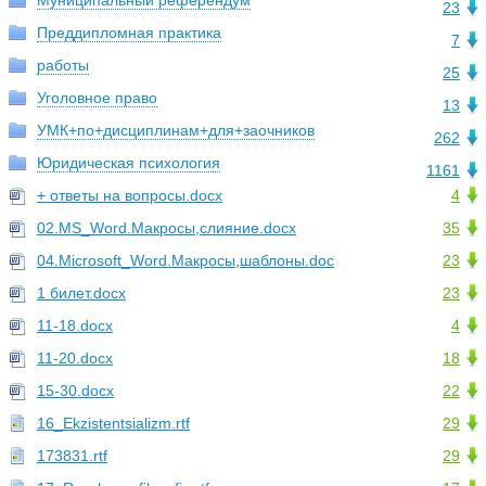
Муниципальный референдум
23
Преддипломная практика
7
работы
25
Уголовное право
13
УМК+по+дисциплинам+для+заочников
262
Юридическая психология
1161
+ ответы на вопросы.docx
4
02.MS_Word.Макросы,слияние.docx
35
04.Microsoft_Word.Макросы,шаблоны.doc
23
1 билет.docx
23
11-18.docx
4
11-20.docx
18
15-30.docx
22
16_Ekzistentsializm.rtf
29
173831.rtf
29