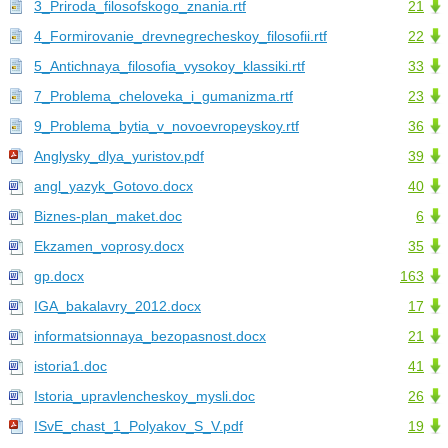
3_Priroda_filosofskogo_znania.rtf
21
4_Formirovanie_drevnegrecheskoy_filosofii.rtf
22
5_Antichnaya_filosofia_vysokoy_klassiki.rtf
33
7_Problema_cheloveka_i_gumanizma.rtf
23
9_Problema_bytia_v_novoevropeyskoy.rtf
36
Anglysky_dlya_yuristov.pdf
39
angl_yazyk_Gotovo.docx
40
Biznes-plan_maket.doc
6
Ekzamen_voprosy.docx
35
gp.docx
163
IGA_bakalavry_2012.docx
17
informatsionnaya_bezopasnost.docx
21
istoria1.doc
41
Istoria_upravlencheskoy_mysli.doc
26
ISvE_chast_1_Polyakov_S_V.pdf
19