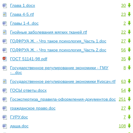
Глава 1.docx
30
Глава 4-5.rtf
23
Главы 1-4..doc
2
Гнойные заболевания мягких тканей.rtf
22
ГОДФРУА Ж. - Что такое психология_Часть 1.doc
27
ГОДФРУА Ж. - Что такое психология_Часть 2.doc
56
ГОСТ 51141-98.pdf
35
Государственное регулирование экономики - ГМУ
8
-...doc
Государственное регулирование экономики Курсач.rtf
63
ГОСЫ ответы.docx
54
Госэкспертиза_правила-оформления-документов.doc
251
гражданское право.doc
27
ГУРУ.doc
7
даша.doc
108