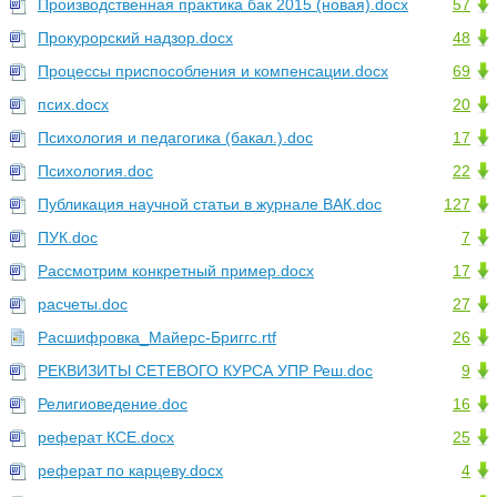
Производственная практика бак 2015 (новая).docx
57
Прокурорский надзор.docx
48
Процессы приспособления и компенсации.docx
69
псих.docx
20
Психология и педагогика (бакал.).doc
17
Психология.doc
22
Публикация научной статьи в журнале ВАК.doc
127
ПУК.doc
7
Рассмотрим конкретный пример.docx
17
расчеты.doc
27
Расшифровка_Майерс-Бриггс.rtf
26
РЕКВИЗИТЫ СЕТЕВОГО КУРСА УПР Реш.doc
9
Религиоведение.doc
16
реферат КСЕ.docx
25
реферат по карцеву.docx
4