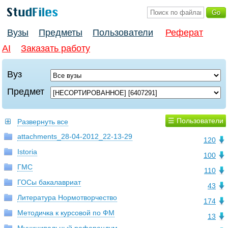
Вузы
Предметы
Пользователи
Реферат
AI
Заказать работу
Вуз
Предмет
☰ Пользователи
Развернуть все
attachments_28-04-2012_22-13-29
120
Istoria
100
ГМС
110
ГОСы бакалавриат
43
Литература Нормотворчество
174
Методичка к курсовой по ФМ
13