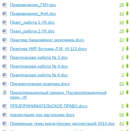
Правоведение_ГМУ.doc
25
Правоведение_ФиК.doc
14
Практ_работа 1-УК.doc
34
Практ_работа 2-УК.doc
29
Практика бакалавриат экономика.docx
22
Практика НИР Ботнарь Л.М. гб-113.docx
3
Практическая работа № 2.doc
5
Практическая работа № 4.doc
4
Практическая работа № 6.doc
2
Преддипломная практика.docx
25
Предоперационный период. Послеоперационный
13
пери...rtf
ПРЕДПРИНИМАТЕЛЬСКОЕ ПРАВО.docx
5
презентация про австралию.docx
58
Примерные темы магистерских диссертаций 2014.doc
42