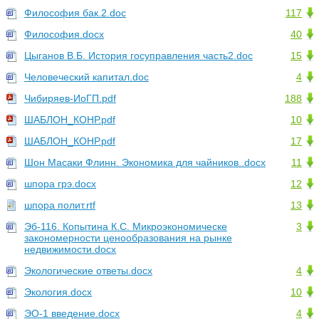
Философия бак.2.doc
117
Философия.docx
40
Цыганов В.Б. История госуправления часть2.doc
15
Человеческий капитал.doc
4
Чибиряев-ИоГП.pdf
188
ШАБЛОН_КОНР.pdf
10
ШАБЛОН_КОНР.pdf
17
Шон Масаки Флинн. Экономика для чайников..docx
11
шпора грэ.docx
12
шпора полит.rtf
13
Эб-116. Копытина К.С. Микроэкономическе
3
закономерности ценообразования на рынке
недвижимости.docx
Экологические ответы.docx
4
Экология.docx
10
ЭО-1 введение.docx
4