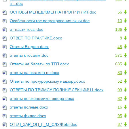
з....doc
ОСНОВЫ МЕНЕДЖМЕНТА ПРОГР И ЛИТ.doc
56
Особенности гос.регулирования эк-ки.doc
10
от насти госы.doc
136
ОТВЕТ ПО ПРАКТИКЕ.docx
8
Ответы Бюджет.docx
45
ответы к госамм.doc
371
Ответы на билеты по ТГП.docx
635
ответы на экзамен пг.docx
83
Ответы по прокурорскому надзору.docx
52
ОТВЕТЫ ПО ТВИМСУ ПОЛНЫЕ ЛЕКЦИИ!11.docx
99
ответы по экономике. шпора.docx
32
ответы полные.docx
16
ответы филос.docx
95
ОТЕЧ_ЗАР_ОП_Г_М_СЛУЖБЫ.doc
37