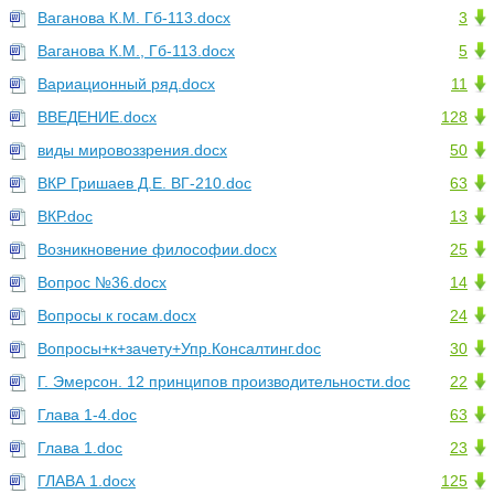
Ваганова К.М. Гб-113.docx
3
Ваганова К.М., Гб-113.docx
5
Вариационный ряд.docx
11
ВВЕДЕНИЕ.docx
128
виды мировоззрения.docx
50
ВКР Гришаев Д.Е. ВГ-210.doc
63
ВКР.doc
13
Возникновение философии.docx
25
Вопрос №36.docx
14
Вопросы к госам.docx
24
Вопросы+к+зачету+Упр.Консалтинг.doc
30
Г. Эмерсон. 12 принципов производительности.doc
22
Глава 1-4.doc
63
Глава 1.doc
23
ГЛАВА 1.docx
125