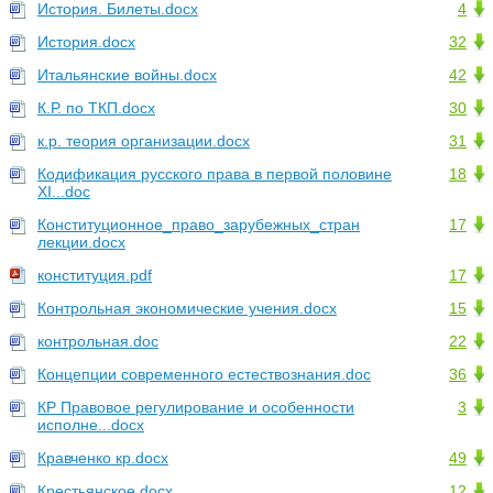
История. Билеты.docx
4
История.docx
32
Итальянские войны.docx
42
К.Р. по ТКП.docx
30
к.р. теория организации.docx
31
Кодификация русского права в первой половине
18
XI...doc
Конституционное_право_зарубежных_стран
17
лекции.docx
конституция.pdf
17
Контрольная экономические учения.docx
15
контрольная.doc
22
Концепции современного естествознания.doc
36
КР Правовое регулирование и особенности
3
исполне...docx
Кравченко кр.docx
49
Крестьянское.docx
12