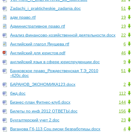
Zadachi_i_prakticheskie_zadania.doc
51
адм право.rtf
19
Административное право.rtf
19
Анализ финансово-хозяйственной деятельности.docx
22
Английский глагол Якушева.rtf
6
Английский для юристов.pdf
46
английский язык в сфере юриспруденции.doc
9
Банковское право_Рождественская Т.Э_2010
51
-420с.doc
БАРАНОВ_ЭКОНОМИКА123.docx
2
бжд.doc
112
Бизнес-план Фитнес-клуб.docx
144
Билеты по инф 2012 ОТВЕТЫ.doc
156
Бухгалтерский учет 2.doc
23
Ваганова Гб-113 Соц.риски безработицы.docx
4