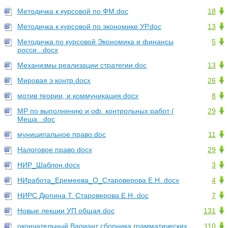
Методичка к курсовой по ФМ.doc
18
Методичка к курсовой по экономике УР.doc
13
Методичка по курсовой Экономика и финансы
5
росси...docx
Механизмы реализации стратегии.doc
13
Мировая э контр.docx
26
мотив теории, и коммуникация.docx
8
МР по выполнению и оф. контрольных работ (
29
Меша...doc
муниципальное право.doc
11
Налоговое право.docx
29
НИР_Шаблон.docx
3
НИработа_Еремеева_О_Староверова Е.Н..docx
4
НИРС Дюпина Т. Староверова Е.Н..doc
7
Новые лекции УП общая.doc
131
окончательный Вариант сборника грамматических
110