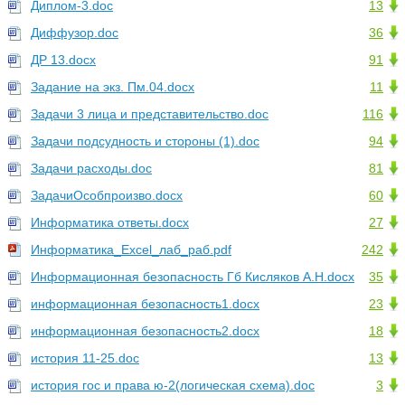
Диплом-3.doc
13
Диффузор.doc
36
ДР 13.docx
91
Задание на экз. Пм.04.docx
11
Задачи 3 лица и представительство.doc
116
Задачи подсудность и стороны (1).doc
94
Задачи расходы.doc
81
ЗадачиОсобпроизво.docx
60
Информатика ответы.docx
27
Информатика_Excel_лаб_раб.pdf
242
Информационная безопасность Гб Кисляков А.Н.docx
35
информационная безопасность1.docx
23
информационная безопасность2.docx
18
история 11-25.doc
13
история гос и права ю-2(логическая схема).doc
3