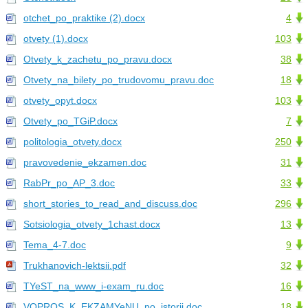
otchet_po_praktike (2).docx
4
otvety (1).docx
103
Otvety_k_zachetu_po_pravu.docx
38
Otvety_na_bilety_po_trudovomu_pravu.doc
18
otvety_opyt.docx
103
Otvety_po_TGiP.docx
7
politologia_otvety.docx
250
pravovedenie_ekzamen.doc
31
RabPr_po_AP_3.doc
33
short_stories_to_read_and_discuss.doc
296
Sotsiologia_otvety_1chast.docx
13
Tema_4-7.doc
9
Trukhanovich-lektsii.pdf
32
TYeST_na_www_i-exam_ru.doc
16
VOPROS_K_EKZAMYeNU_po_istorii.doc
18