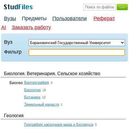
Вузы
Предметы
Пользователи
Реферат
AI
Заказать работу
Вуз
Фильтр
Биология. Ветеринария. Сельское хозяйство
☆
Биогео
Биогеография
4
☆
Биология
19
☆
Ботаника
12
☆
Земельный кадастр
1
Геология
☆
География населения мира и Беларуси
5