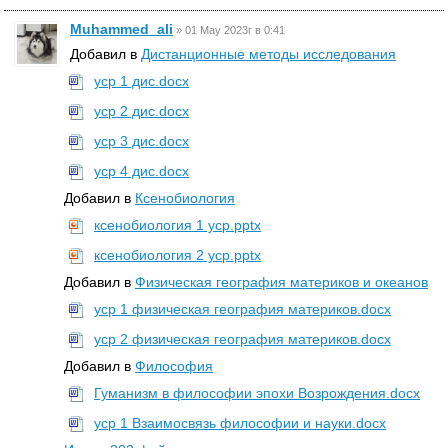
Muhammed_ali
»
01 May 2023г в 0:41
Добавил в
Дистанционные методы исследования
уср 1 дис.docx
уср 2 дис.docx
уср 3 дис.docx
уср 4 дис.docx
Добавил в
Ксенобиология
ксенобиология 1 уср.pptx
ксенобиология 2 уср.pptx
Добавил в
Физическая география материков и океанов
уср 1 физическая география материков.docx
уср 2 физическая география материков.docx
Добавил в
Философия
Гуманизм в философии эпохи Возрождения.docx
уср 1 Взаимосвязь философии и науки.docx