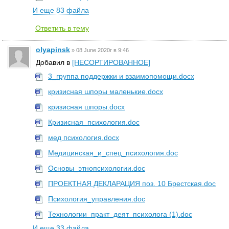
И еще 83 файла
Ответить в тему
olyapinsk
»
08 June 2020г в 9:46
Добавил в
[НЕСОРТИРОВАННОЕ]
3_группа поддержки и взаимопомощи.docx
кризисная шпоры маленькие.docx
кризисная шпоры.docx
Кризисная_психология.doc
мед психология.docx
Медицинская_и_спец_психология.doc
Основы_этнопсихологии.doc
ПРОЕКТНАЯ ДЕКЛАРАЦИЯ поз. 10 Брестская.doc
Психология_управления.doc
Технологии_практ_деят_психолога (1).doc
И еще 33 файла