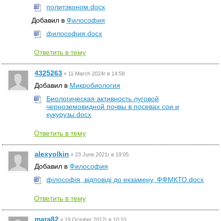
политэконом.docx
Добавил в
Философия
философия.docx
Ответить в тему
4325263
»
11 March 2024г в 14:58
Добавил в
Микробиология
Биологическая активность луговой
черноземовидной почвы в посевах сои и
кукурузы.docx
Ответить в тему
alexyolkin
»
23 June 2021г в 19:05
Добавил в
Философия
філософія, відповіді до екзамену, ФФМКТО.docx
Ответить в тему
mara82
»
19 October 2017г в 10:10