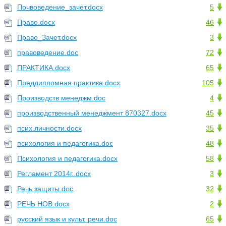
Почвоведение_зачет.docx
5
Право.docx
46
Право_Зачет.docx
3
правоведение.doc
72
ПРАКТИКА.docx
65
Преддипломная практика.docx
105
Производств менеджм.doc
4
производственный менеджмент 870327.docx
45
псих.личности.docx
35
психология и педагогика.doc
48
Психология и педагогика.docx
58
Регламент 2014г..docx
3
Речь защиты.doc
32
РЕЧЬ НОВ.docx
2
русский язык и культ. речи.doc
65