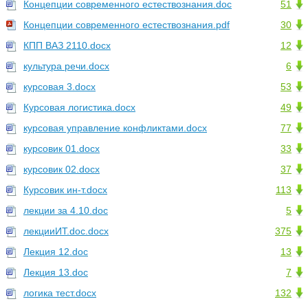
Концепции современного естествознания.doc
51
Концепции современного естествознания.pdf
30
КПП ВАЗ 2110.docx
12
культура речи.docx
6
курсовая 3.docx
53
Курсовая логистика.docx
49
курсовая управление конфликтами.docx
77
курсовик 01.docx
33
курсовик 02.docx
37
Курсовик ин-т.docx
113
лекции за 4.10.doc
5
лекцииИТ.doc.docx
375
Лекция 12.doc
13
Лекция 13.doc
7
логика тест.docx
132