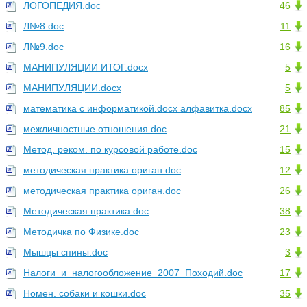
ЛОГОПЕДИЯ.doc
46
Л№8.doc
11
Л№9.doc
16
МАНИПУЛЯЦИИ ИТОГ.docx
5
МАНИПУЛЯЦИИ.docx
5
математика с информатикой.docx алфавитка.docx
85
межличностные отношения.doc
21
Метод. реком. по курсовой работе.doc
15
методическая практика ориган.doc
12
методическая практика ориган.doc
26
Методическая практика.doc
38
Методичка по Физике.doc
23
Мышцы спины.doc
3
Налоги_и_налогообложение_2007_Походий.doc
17
Номен. собаки и кошки.doc
35