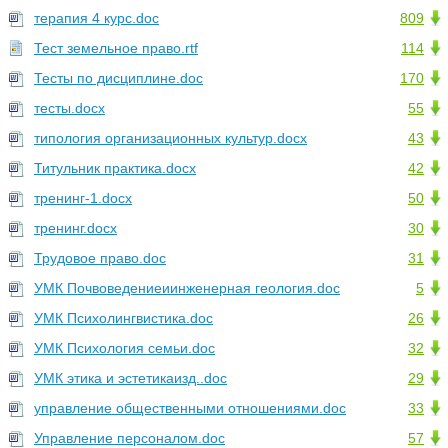
терапия 4 курс.doc
809
Тест земельное право.rtf
114
Тесты по дисциплине.doc
170
тесты.docx
55
типология организационных культур.docx
43
Титульник практика.docx
42
тренинг-1.docx
50
тренинг.docx
30
Трудовое право.doc
31
УМК Почвоведениеиинженерная геология.doc
5
УМК Психолингвистика.doc
26
УМК Психология семьи.doc
32
УМК этика и эстетикаизд..doc
29
управление общественными отношениями.doc
33
Управление персоналом.doc
57