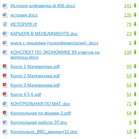
История-алфавитка id 406.docx
141
история.docx
135
ИСТОРИЯ.rtf
79
КАРЬЕРА В МЕНЕДЖМЕНТЕ.doc
23
книга с лекциями (психофизиология) .docx
5
КОНСПЕКТ ПО ЭКОНОМИКЕ 99 ответов на
138
вопросы.docx
Контр 1 Математика.pdf
95
Контр 2 Математика.pdf
59
Контр 3 Математика.pdf
54
Контр 4,5,6.pdf
54
КОНТРОЛЬНАЯ ПО МАТ..doc
71
Контрольная по физике-1.pdf
64
Контрольная работа ЭТ.doc
6
Контрольня_ВВС_вариант11.doc
19