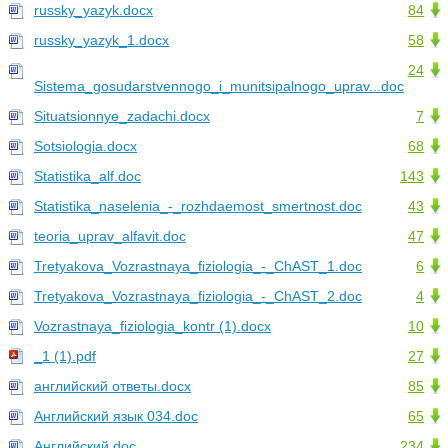
russky_yazyk.docx
84
russky_yazyk_1.docx
58
24
Sistema_gosudarstvennogo_i_munitsipalnogo_uprav...doc
Situatsionnye_zadachi.docx
7
Sotsiologia.docx
68
Statistika_alf.doc
143
Statistika_naselenia_-_rozhdaemost_smertnost.doc
43
teoria_uprav_alfavit.doc
47
Tretyakova_Vozrastnaya_fiziologia_-_ChAST_1.doc
6
Tretyakova_Vozrastnaya_fiziologia_-_ChAST_2.doc
4
Vozrastnaya_fiziologia_kontr (1).docx
10
_1 (1).pdf
27
английский ответы.docx
85
Английский язык 034.doc
65
Английский.doc
234