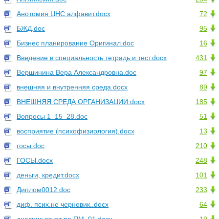
Анотомия ЦНС алфавит.docx
72
БЖД.doc
95
Бизнес планирование Оригинал.doc
16
Введение в специальность тетрадь и тест.docx
431
Вершинина Вера Александровна.doc
97
внешняя и внутренняя среда.docx
89
ВНЕШНЯЯ СРЕДА ОРГАНИЗАЦИИ.docx
185
Вопросы 1_15_28.doc
51
восприятие (психофизиология).docx
13
госы.doc
210
ГОСЫ.docx
248
деньги, кредит.docx
101
Диплом0012.doc
233
диф. псих.не черновик..docx
64