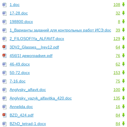
1.doc
108
17-28.doc
32
198800.docx
8
1_Варианты заданий для контрольных работ ИСЭ.doc
39
2_FILOSOFIYa_ALFAVIT.docx
129
3DV2_Glasses__Irev12.pdf
64
456[1] демография.pdf
76
46-49.docx
62
50-72.docx
153
7-16.doc
75
Anglysky_alfavit.doc
100
Anglysky_yazyk_alfavitka_420.doc
135
Annelida.doc
16
BZD_424.pdf
84
BZhD_tetrad-1.docx
84