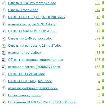
Ответы к ГОС бухгалтерия.doc
235
Ответы к госам.doc
114
ОТВЕТЫ К СПЕЦ ПЕДАГОГИКЕ.docx
10
ответы к тетрадке МСФО.docx
117
ОТВЕТЫ МАНИПУЛЯЦИИ.docx
19
Ответы на 1-45 вопросы.doc
379
Ответы на вопросы с 19 по 27.doc
8
ответы на тесты.docx
473
ОТветы на тетрадь социология.doc
105
ответы по логике (id090627).docx
138
ОТВЕТЫ ТЕРАПИЯ.doc
13
ОТВЕТЫ ЭКЗ МЕД КАТ.docx
4
отчет по учебной практике.docx
93
Поликлиника дз.docx
3
Положение ЦБРФ №373-П от 12.10.11г..doc
57