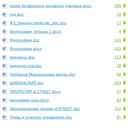
уроки Асгардского духовного училища.docx
398
ууд.doc
18
ФЗ_Землеустройство_doc.doc
17
философия тетрадь 1.docx
4
Философия.doc
141
Философия.docx
101
финансы.doc
113
хирургия нов.doc
38
Чурбанов Маршальские жезлы.doc
88
ШИМАНСКИЙ.doc
263
ЭКОЛОГИЯ id 270627.docx
97
экономика госы.docx
84
Экономическая теория id 870327.doc
110
Этика и культура управления.doc
81