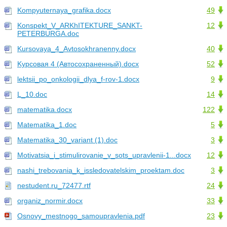
Kompyuternaya_grafika.docx
49
Konspekt_V_ARKhITEKTURE_SANKT-
12
PETERBURGA.doc
Kursovaya_4_Avtosokhranenny.docx
40
Kурсовая 4 (Автосохраненный).docx
52
lektsii_po_onkologii_dlya_f-rov-1.docx
9
L_10.doc
14
matematika.docx
122
Matematika_1.doc
5
Matematika_30_variant (1).doc
3
Motivatsia_i_stimulirovanie_v_sots_upravlenii-1...docx
12
nashi_trebovania_k_issledovatelskim_proektam.doc
3
nestudent.ru_72477.rtf
24
organiz_normir.docx
33
Osnovy_mestnogo_samoupravlenia.pdf
23