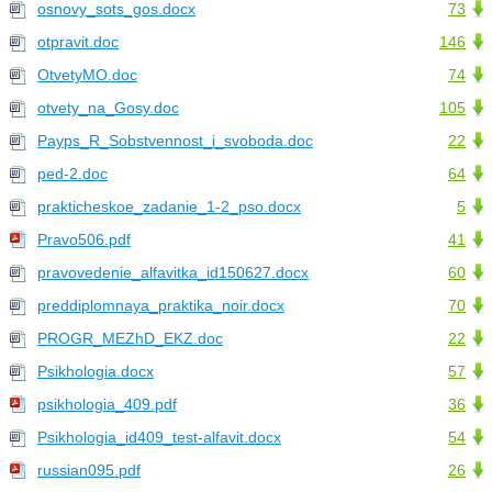
osnovy_sots_gos.docx
73
otpravit.doc
146
OtvetyMO.doc
74
otvety_na_Gosy.doc
105
Payps_R_Sobstvennost_i_svoboda.doc
22
ped-2.doc
64
prakticheskoe_zadanie_1-2_pso.docx
5
Pravo506.pdf
41
pravovedenie_alfavitka_id150627.docx
60
preddiplomnaya_praktika_noir.docx
70
PROGR_MEZhD_EKZ.doc
22
Psikhologia.docx
57
psikhologia_409.pdf
36
Psikhologia_id409_test-alfavit.docx
54
russian095.pdf
26