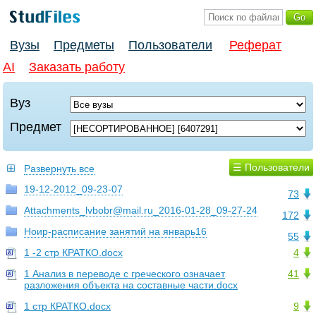
Вузы
Предметы
Пользователи
Реферат
AI
Заказать работу
Вуз
Предмет
☰ Пользователи
Развернуть все
19-12-2012_09-23-07
73
Attachments_lvbobr@mail.ru_2016-01-28_09-27-24
172
Ноир-расписание занятий на январь16
55
1 -2 стр КРАТКО.docx
4
1 Анализ в переводе с греческого означает
41
разложения объекта на составные части.docx
1 стр КРАТКО.docx
9