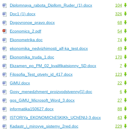
Diplomnaya_rabota_Dipllom_Ruder_(1).docx
104
Doc1 (1).docx
326
Dogovronoe_pravo.docx
68
Economics_2.pdf
54
Ekonometrika.doc
74
ekonomika_nedvizhimosti_alf-ka_test.docx
49
Ekonomika_truda_1.doc
170
Ekzamen_po_PM_02_kvalifikatsionny_SD.docx
7
Filosofia_Test_otvety_id_417.docx
123
GiMU.docx
22
Gosy_menedzhment_proizvodstvenny[1].doc
6
gos_GiMU_Microsoft_Word_3.docx
27
informatika150627.docx
88
ISTORIYa_EKONOMIChESKIKh_UChENIJ-3.docx
43
Kadastr_i_mirovye_sistemy_2red.doc
229