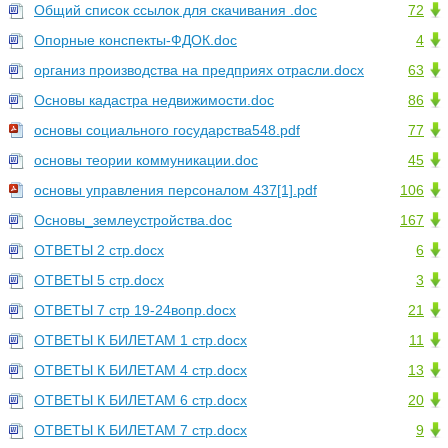
Общий список ссылок для скачивания .doc
72
Опорные конспекты-ФДОК.doc
4
организ производства на предприях отрасли.docx
63
Основы кадастра недвижимости.doc
86
основы социального государства548.pdf
77
основы теории коммуникации.doc
45
основы управления персоналом 437[1].pdf
106
Основы_землеустройства.doc
167
ОТВЕТЫ 2 стр.docx
6
ОТВЕТЫ 5 стр.docx
3
ОТВЕТЫ 7 стр 19-24вопр.docx
21
ОТВЕТЫ К БИЛЕТАМ 1 стр.docx
11
ОТВЕТЫ К БИЛЕТАМ 4 стр.docx
13
ОТВЕТЫ К БИЛЕТАМ 6 стр.docx
20
ОТВЕТЫ К БИЛЕТАМ 7 стр.docx
9