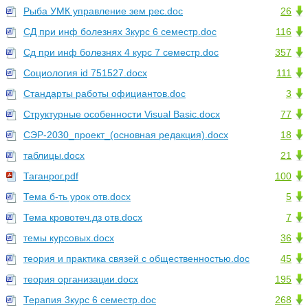
Рыба УМК управление зем рес.doc
26
СД при инф болезнях 3курс 6 семестр.doc
116
Сд при инф болезнях 4 курс 7 семестр.doc
357
Социология id 751527.docx
111
Стандарты работы официантов.doc
3
Структурные особенности Visual Basic.docx
77
СЭР-2030_проект_(основная редакция).docx
18
таблицы.docx
21
Таганрог.pdf
100
Тема б-ть урок отв.docx
5
Тема кровотеч.дз отв.docx
7
темы курсовых.docx
36
теория и практика связей с общественностью.doc
45
теория организации.docx
195
Терапия 3курс 6 семестр.doc
268