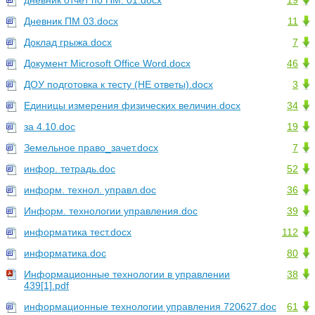
дневник отчет по ПМ. 01.docx
19
Дневник ПМ 03.docx
11
Доклад грыжа.docx
7
Документ Microsoft Office Word.docx
46
ДОУ подготовка к тесту (НЕ ответы).docx
3
Единицы измерения физических величин.docx
34
за 4.10.doc
19
Земельное право_зачет.docx
7
инфор. тетрадь.doc
52
информ. технол. управл.doc
36
Информ. технологии управления.doc
39
информатика тест.docx
112
информатика.doc
80
Информационные технологии в управлении
38
439[1].pdf
информационные технологии управления 720627.doc
61