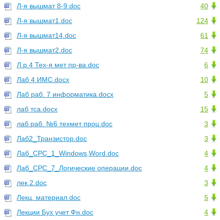
Л-я вышмат 8-9.doc
40
Л-я вышмат1.doc
124
Л-я вышмат14.doc
61
Л-я вышмат2.doc
74
Л.р.4 Тех-я мет пр-ва.doc
6
Лаб 4 ИМС.docx
10
Лаб раб. 7 информатика.docx
5
лаб тса.docx
15
лаб.раб. №6 техмет проц.doc
3
Лаб2_Транзистор.doc
3
Лаб_СРС_1_Windows,Word.doc
4
Лаб_СРС_7_Логические операции.doc
4
лек 2.doc
3
Лекц. материал.doc
5
Лекции Бух учет Фн.doc
4