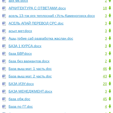
арх мк.docx
2
АРХИТЕКТУРА С ОТВЕТАМИ.docx
18
асель 13-тэк ргр теплоснаб г.Усть-Каменогорск.docx
3
АСЕЛЬ АПАЙ ПЕРЕВОД СРС.doc
3
асыл мет.docx
3
Ашы,трбие саб разработка жаслан.doc
3
БАЗА 1 КУРСА.docx
3
база БВР.docx
3
база без вариантов.docx
2
База выш.мат. 1 часть.doc
46
База выш.мат. 2 часть.doc
43
БАЗА ИЭУ.docx
20
БАЗА МЕНЕДЖМЕНТ.docx
3
база обж.doc
45
База по ГГ.doc
4