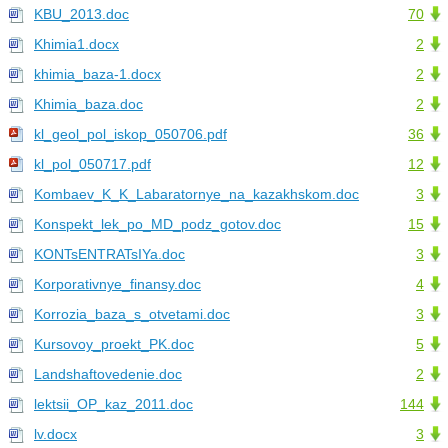
KBU_2013.doc
70
Khimia1.docx
2
khimia_baza-1.docx
2
Khimia_baza.doc
2
kl_geol_pol_iskop_050706.pdf
36
kl_pol_050717.pdf
12
Kombaev_K_K_Labaratornye_na_kazakhskom.doc
3
Konspekt_lek_po_MD_podz_gotov.doc
15
KONTsENTRATsIYa.doc
3
Korporativnye_finansy.doc
4
Korrozia_baza_s_otvetami.doc
3
Kursovoy_proekt_PK.doc
5
Landshaftovedenie.doc
2
lektsii_OP_kaz_2011.doc
144
lv.docx
3