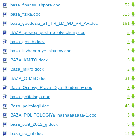
baza_finansy_shpora.doc
52
baza_fizika.doc
313
baza_geodezia_ST_TR_LD_GD_VR_AR.doc
161
BAZA_gosreg_posl_ne_otvecheny.doc
5
baza_gos_b.docx
2
baza_inzhenernye_sistemy.doc
2
BAZA_KMiTO.docx
5
Baza_mikro.docx
2
BAZA_OBZhD.doc
31
Baza_Osnovy_Prava_Dlya_Studentov.doc
2
baza_politologia.doc
9
Baza_politologii.doc
45
BAZA_POLITOLOGIYa_nashaaaaaaa-1.doc
3
baza_polit_2012_g.docx
3
baza_po_inf.doc
14