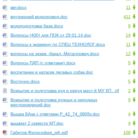
ввт.docx
11
внутренний водопровод.doc
411
водоподготовка база.docx
8
Вопросы (400) для ПОК от 29.01.14.doc
14
Вопросы к экзамену по СПЕЦ ТЕХНОЛОГ.docx
11
вопросы на экзам.-бакал.-Металловед.docx
12
Вопросы ПДП (с ответами).docx
5
воспитании и натаске легавых собак.doc
3
Восточно.docx
5
Вскрытие и подготовка руд и неруд мест-й МУ КП...rtf
2
Вскрытие и подготовка рудных и нерудных
9
месторождений.doc
Вышка БАза с ответами Р_42_74_0809з.doc
4
вышмат 2 семестр МТ.doc
4
Габитов-Философия_pih.pdf
108