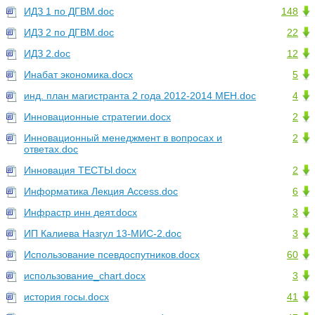
ИДЗ 1 по ДГВМ.doc
148
ИДЗ 2 по ДГВМ.doc
22
ИДЗ 2.doc
12
Инабат экономика.docx
5
инд. план магистранта 2 года 2012-2014 МЕН.doc
4
Инновационные стратегии.docx
2
Инновационный менеджмент в вопросах и
2
ответах.doc
Инновация ТЕСТЫ.docx
2
Информатика Лекция Access.doc
6
Инфрастр инн деят.docx
3
ИП Калиева Назгул 13-МИС-2.doc
3
Использование псевдоспутников.docx
60
использование_chart.docx
3
история госы.docx
41