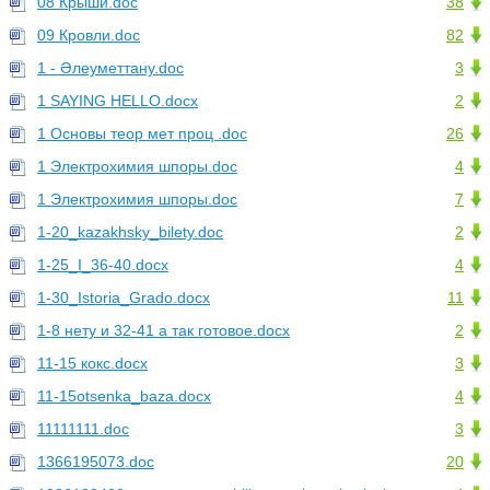
08 Крыши.doc
38
09 Кровли.doc
82
1 - Әлеуметтану.doc
3
1 SAYING HELLO.docx
2
1 Основы теор мет проц .doc
26
1 Электрохимия шпоры.doc
4
1 Электрохимия шпоры.doc
7
1-20_kazakhsky_bilety.doc
2
1-25_I_36-40.docx
4
1-30_Istoria_Grado.docx
11
1-8 нету и 32-41 а так готовое.docx
2
11-15 кокс.docx
3
11-15otsenka_baza.docx
4
11111111.doc
3
1366195073.doc
20