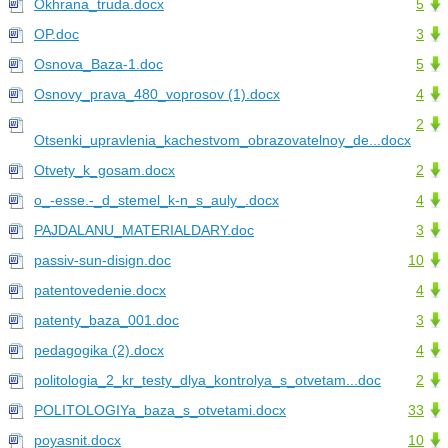
Okhrana_truda.docx
5
OP.doc
3
Osnova_Baza-1.doc
5
Osnovy_prava_480_voprosov (1).docx
4
2
Otsenki_upravlenia_kachestvom_obrazovatelnoy_de...docx
Otvety_k_gosam.docx
2
o_-esse.-_d_stemel_k-n_s_auly_.docx
4
PAJDALANU_MATERIALDARY.doc
3
passiv-sun-disign.doc
10
patentovedenie.docx
4
patenty_baza_001.doc
3
pedagogika (2).docx
4
politologia_2_kr_testy_dlya_kontrolya_s_otvetam...doc
2
POLITOLOGIYa_baza_s_otvetami.docx
33
poyasnit.docx
10