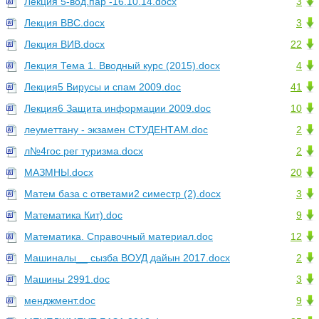
Лекция 5-вод.пар -16.10.14.docx
3
Лекция ВВС.docx
3
Лекция ВИВ.docx
22
Лекция Тема 1. Вводный курс (2015).docx
4
Лекция5 Вирусы и спам 2009.doc
41
Лекция6 Защита информации 2009.doc
10
леуметтану - экзамен СТУДЕНТАМ.doc
2
л№4гос рег туризма.docx
2
МАЗМНЫ.docx
20
Матем база с ответами2 симестр (2).docx
3
Математика Кит).doc
9
Математика. Справочный материал.doc
12
Машиналы__ сызба ВОУД дайын 2017.docx
2
Машины 2991.doc
3
менджмент.doc
9