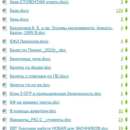
база-СТУДЕНТАМ отдать.docx
3
База.docx
120
база.docx
3
Бердалиев К. Б. и др. Основы менеджмента. Алматы-
3
Казгау, 1995 В.doc
БЖД Ларионов.docx
4
Билет по Проект _2015г_.doc
4
Билеторыс тили.docx
3
Билеты по физре.doc
3
Билеты с ответами по ПБ.docx
3
билеты ттк по ия.doc
5
Блок 3 ОГР и промышленная безопасность.doc
5
БФ на экзамен тексты.doc
9
В помощь вожатому.doc
31
Варианты_РК1 C _студенты.doc
10
ВВТ Курсовая работа НОВАЯ для ЗАОЧНИКОВ.doc
16