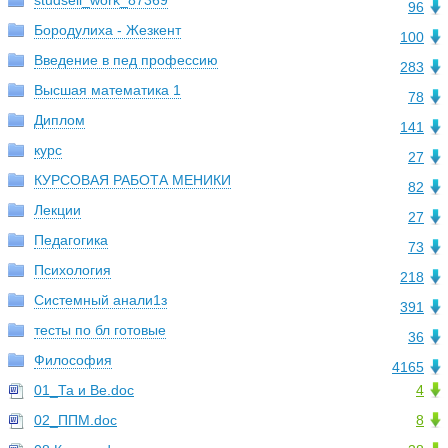
studsell_work_87369
96
Бородулиха - Жезкент
100
Введение в пед профессию
283
Высшая математика 1
78
Диплом
141
курс
27
КУРСОВАЯ РАБОТА МЕНИКИ
82
Лекции
27
Педагогика
73
Психология
218
Системный анали1з
391
тесты по бл готовые
36
Философия
4165
01_Та и Ве.doc
4
02_ППМ.doc
8