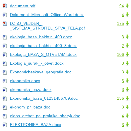
document.pdf
94
Dokument_Microsoft_Office_Word.docx
4
DZhO_VEJDER_-
175
_SISTEMA_STROITEL_STVA_TELA.pdf
ekologia_baza_bakhtin_400.docx
3
ekologia_baza_bakhtin_400_3.docx
2
Ekologia_BAZA_S_OTVETAMI.docx
106
Ekologia_surak_-_otvet.docx
3
Ekonomicheskaya_geografia.doc
3
ekonomika.docx
3
ekonomika_baza.docx
3
Ekonomika_baza_01231456789.doc
136
ekonom_pr_baza.doc
3
eldos_otchet_po_praktike_sharyk.doc
4
ELEKTRONIKA_BAZA.docx
3