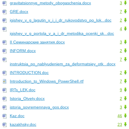
gravitatsionnye_metody_obogaschenia.docx
3
GRE.docx
7
igishev_v_g_lagutin_v_i_i_dr_rukovodstvo_po_lok...doc
2
4
igishev_v_g_portola_v_a_i_dr_metodika_ocenki_sk...doc
II Семинарские занятия.docx
3
INFORM.docx
2
7
instruktsia_po_nablyudeniem_za_deformatsiey_otk...docx
INTRODUCTION.doc
2
Introduction_to_Windows_PowerShell.rtf
7
IRTs_LEK.doc
9
Istoria_Otvety.docx
2
istoria_sovremennaya_gos.docx
3
Kaz.doc
46
kazakhsky.doc
23