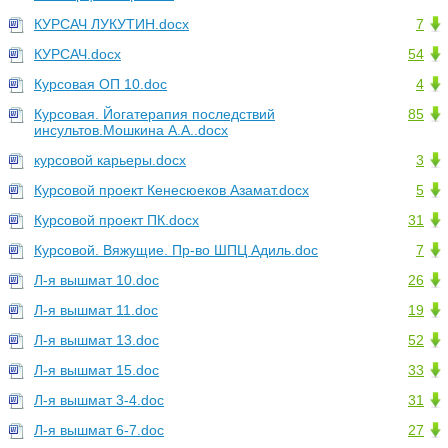
КУРСАЧ ЛУКУТИН.docx
7
КУРСАЧ.docx
54
Курсовая ОП 10.doc
4
Курсовая. Йогатерапия последствий
85
инсультов.Мошкина А.А..docx
курсовой карьеры.docx
3
Курсовой проект Кенесюеков Азамат.docx
5
Курсовой проект ПК.docx
31
Курсовой. Вяжущие. Пр-во ШПЦ Адиль.doc
7
Л-я вышмат 10.doc
26
Л-я вышмат 11.doc
19
Л-я вышмат 13.doc
52
Л-я вышмат 15.doc
33
Л-я вышмат 3-4.doc
31
Л-я вышмат 6-7.doc
27