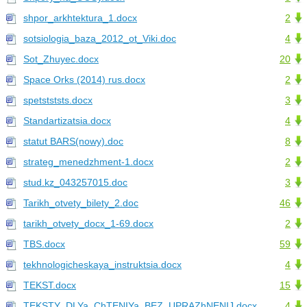
shpor_arkhtektura_1.docx
2
sotsiologia_baza_2012_ot_Viki.doc
4
Sot_Zhuyec.docx
20
Space Orks (2014) rus.docx
2
spetstststs.docx
3
Standartizatsia.docx
4
statut BARS(nowy).doc
8
strateg_menedzhment-1.docx
2
stud.kz_043257015.doc
3
Tarikh_otvety_bilety_2.doc
46
tarikh_otvety_docx_1-69.docx
2
TBS.docx
59
tekhnologicheskaya_instruktsia.docx
4
TEKST.docx
15
TEKSTY_DLYa_ChTENIYa_BEZ_UPRAZhNENIJ.docx
4