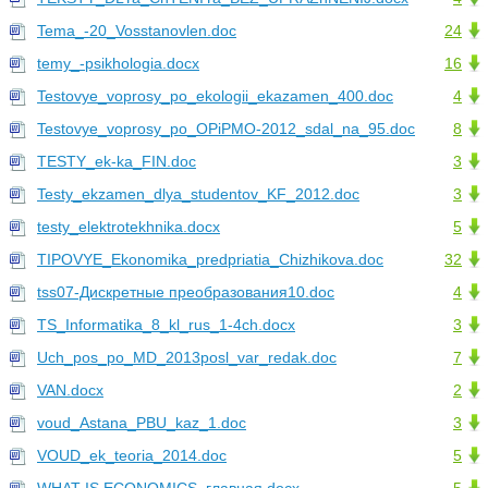
Tema_-20_Vosstanovlen.doc
24
temy_-psikhologia.docx
16
Testovye_voprosy_po_ekologii_ekazamen_400.doc
4
Testovye_voprosy_po_OPiPMO-2012_sdal_na_95.doc
8
TESTY_ek-ka_FIN.doc
3
Testy_ekzamen_dlya_studentov_KF_2012.doc
3
testy_elektrotekhnika.docx
5
TIPOVYE_Ekonomika_predpriatia_Chizhikova.doc
32
tss07-Дискретные преобразования10.doc
4
TS_Informatika_8_kl_rus_1-4ch.docx
3
Uch_pos_po_MD_2013posl_var_redak.doc
7
VAN.docx
2
voud_Astana_PBU_kaz_1.doc
3
VOUD_ek_teoria_2014.doc
5