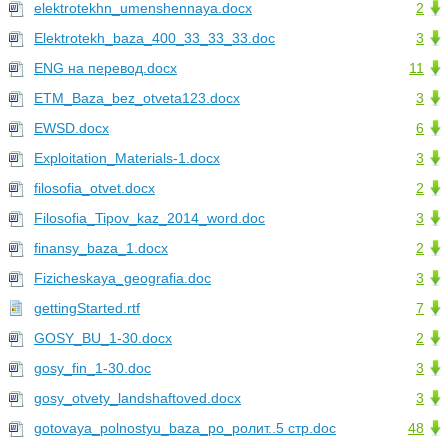
elektrotekhn_umenshennaya.docx
2
Elektrotekh_baza_400_33_33_33.doc
3
ENG на перевод.docx
11
ETM_Baza_bez_otveta123.docx
3
EWSD.docx
6
Exploitation_Materials-1.docx
3
filosofia_otvet.docx
2
Filosofia_Tipov_kaz_2014_word.doc
3
finansy_baza_1.docx
2
Fizicheskaya_geografia.doc
3
gettingStarted.rtf
7
GOSY_BU_1-30.docx
2
gosy_fin_1-30.doc
3
gosy_otvety_landshaftoved.docx
3
gotovaya_polnostyu_baza_po_poлит..5 стр.doc
48