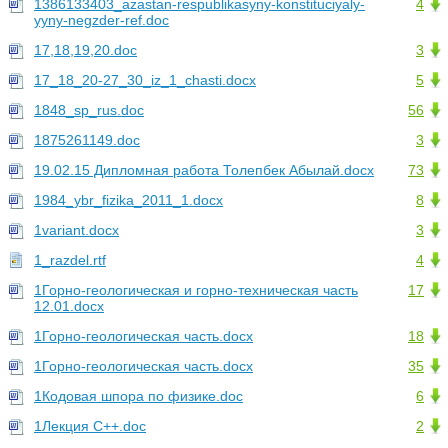
1386133403_azastan-respublikasyny-konstituciyaly-
4
yyny-negzder-ref.doc
17,18,19,20.doc
3
17_18_20-27_30_iz_1_chasti.docx
5
1848_sp_rus.doc
56
1875261149.doc
3
19.02.15 Дипломная работа Толепбек Абылай.docx
73
1984_ybr_fizika_2011_1.docx
8
1variant.docx
3
1_razdel.rtf
4
1Горно-геологическая и горно-техническая часть
17
12.01.docx
1Горно-геологическая часть.docx
18
1Горно-геологическая часть.docx
35
1Кодовая шпора по физике.doc
6
1Лекция С++.doc
2