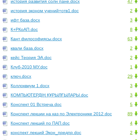
история развития солн пане.docx
47
история эконом учений+отв1.doc
2
ифт база.docx
3
К+РКоАП.doc
8
Кант философиясы.docx
63
квали база.docx
2
кейс Теория ЭА.doc
2
Клуб-2010 МУ.doc
1
ключ.docx
29
Коллоквиум 1.docx
3
КОМПЬЮТЕРДІҢ ҚҰРЫЛҒЫЛАРЫ.doc
3
Конспект 01 Встреча.doc
5
Конспект лекции на каз по Электронике 2012.doc
89
Конспект лекций по ПАП.doc
4
конспект лекций Экон_предпр.doc
2