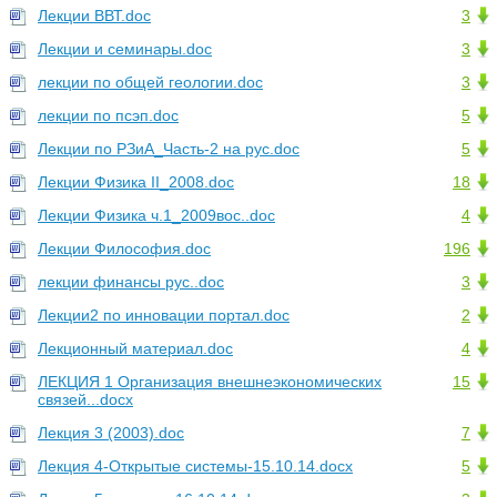
Лекции ВВТ.doc
3
Лекции и семинары.doc
3
лекции по общей геологии.doc
3
лекции по псэп.doc
5
Лекции по РЗиА_Часть-2 на рус.doc
5
Лекции Физика II_2008.doc
18
Лекции Физика ч.1_2009вос..doc
4
Лекции Философия.doc
196
лекции финансы рус..doc
3
Лекции2 по инновации портал.doc
2
Лекционный материал.doc
4
ЛЕКЦИЯ 1 Организация внешнеэкономических
15
связей...docx
Лекция 3 (2003).doc
7
Лекция 4-Открытые системы-15.10.14.docx
5