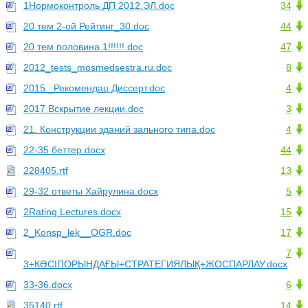
1Нормоконтроль ДП 2012.ЭЛ.doc
34
20 тем 2-ой Рейтинг_30.doc
44
20 тем половина 1!!!!!!.doc
47
2012_tests_mosmedsestra.ru.doc
8
2015 _Рекомендац Диссерт.doc
4
2017 Вскрытие лекции.doc
3
21. Конструкции зданий зального типа.doc
4
22-35 беттер.docx
44
228405.rtf
13
29-32 ответы Хайрулина.docx
5
2Rating Lectures.docx
15
2_Konsp_lek__OGR.doc
17
7
3+КӘСІПОРЫНДАҒЫ+СТРАТЕГИЯЛЫҚ+ЖОСПАРЛАУ.docx
33-36.docx
6
35140.rtf
14