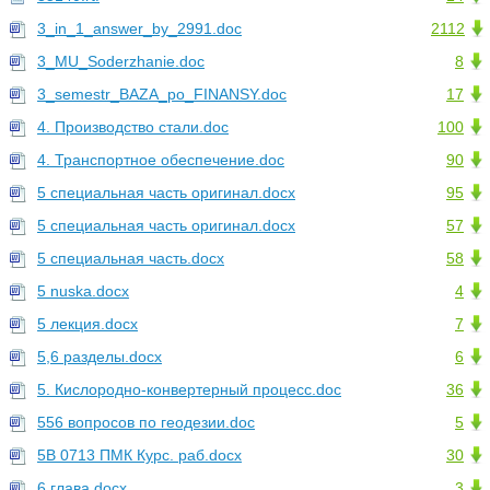
3_in_1_answer_by_2991.doc
2112
3_MU_Soderzhanie.doc
8
3_semestr_BAZA_po_FINANSY.doc
17
4. Производство стали.doc
100
4. Транспортное обеспечение.doc
90
5 cпециальная часть оригинал.docx
95
5 cпециальная часть оригинал.docx
57
5 cпециальная часть.docx
58
5 nuska.docx
4
5 лекция.docx
7
5,6 разделы.docx
6
5. Кислородно-конвертерный процесс.doc
36
556 вопросов по геодезии.doc
5
5В 0713 ПМК Курс. раб.docx
30
6 глава.docx
3