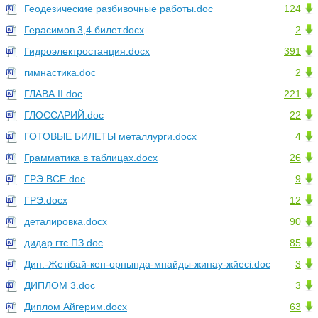
Геодезические разбивочные работы.doc
124
Герасимов 3,4 билет.docx
2
Гидроэлектростанция.docx
391
гимнастика.doc
2
ГЛАВА II.doc
221
ГЛОССАРИЙ.doc
22
ГОТОВЫЕ БИЛЕТЫ металлурги.docx
4
Грамматика в таблицах.docx
26
ГРЭ ВСЕ.doc
9
ГРЭ.docx
12
деталировка.docx
90
дидар гтс ПЗ.doc
85
Дип.-Жетібай-кен-орнында-мнайды-жинау-жйесі.doc
3
ДИПЛОМ 3.doc
3
Диплом Айгерим.docx
63