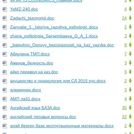
WHAT IS ECONOMICS_главная.docx
5
YaMZ-240.doc
4
Zadachi_taxonomii.doc
24
Zanyatie_1._Istoriya_razvitiya_psihologii..docx
2
zhana_politologia_Sarsembaeva_G_A_1.docx
3
_bateshov_Osnovy_bezopasnosti_na_kaz_yazyke.doc
8
Абдулина ТМП.docx
7
Аженов_бедность.doc
3
айко перевод на каз.doc
5
акушерство и гинекология для СД 2015 рус.docx
2
алюминии.docx
3
АМП лаб1.docx
4
Ангийский язык БАЗА.doc
35
английский типовые вопросы.doc
32
апай берген база эксплутационные материалы.docx
2