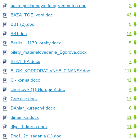
baza_prikladnaya_fotogrammetria.doc
2
BAZA_TOE_vord.doc
43
BBT (2).doc
5
BBT.doc
14
Berilis__1179_oraby.docx
5
bilety_materialovedenie_Egorova.docx
3
Blok1_EA.docx
7
BLOK_KORPORATIVNYE_FINANSY.doc
111
C - копия.docx
42
chernovik (1)(История).doc
4
Cмс все.docx
17
DAniar_kursach4.docx
8
dinamika.docx
11
dlya_1_kursa.docx
11
Doc1_2c_zadania (1).doc
2