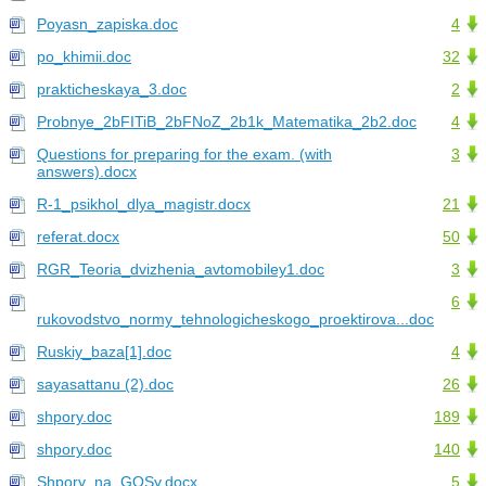
Poyasn_zapiska.doc
4
po_khimii.doc
32
prakticheskaya_3.doc
2
Probnye_2bFITiB_2bFNoZ_2b1k_Matematika_2b2.doc
4
Questions for preparing for the exam. (with
3
answers).docx
R-1_psikhol_dlya_magistr.docx
21
referat.docx
50
RGR_Teoria_dvizhenia_avtomobiley1.doc
3
6
rukovodstvo_normy_tehnologicheskogo_proektirova...doc
Ruskiy_baza[1].doc
4
sayasattanu (2).doc
26
shpory.doc
189
shpory.doc
140
Shpory_na_GOSy.docx
5