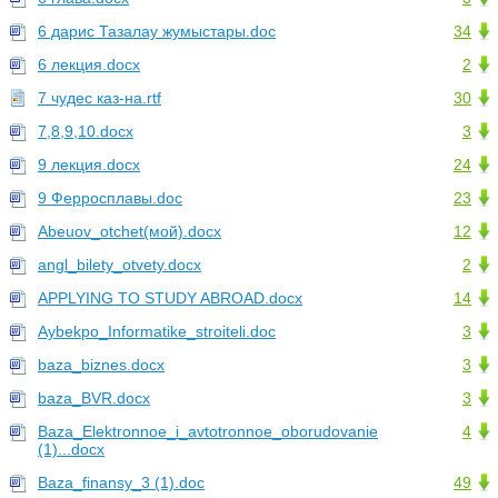
6 дарис Тазалау жумыстары.doc
34
6 лекция.docx
2
7 чудес каз-на.rtf
30
7,8,9,10.docx
3
9 лекция.docx
24
9 Ферросплавы.doc
23
Abeuov_otchet(мой).docx
12
angl_bilety_otvety.docx
2
APPLYING TO STUDY ABROAD.docx
14
Aybekpo_Informatike_stroiteli.doc
3
baza_biznes.docx
3
baza_BVR.docx
3
Baza_Elektronnoe_i_avtotronnoe_oborudovanie
4
(1)...docx
Baza_finansy_3 (1).doc
49