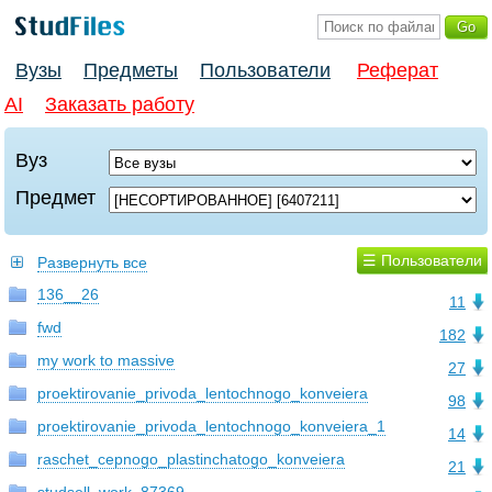
Вузы
Предметы
Пользователи
Реферат
AI
Заказать работу
Вуз
Предмет
☰ Пользователи
Развернуть все
136__26
11
fwd
182
my work to massive
27
proektirovanie_privoda_lentochnogo_konveiera
98
proektirovanie_privoda_lentochnogo_konveiera_1
14
raschet_cepnogo_plastinchatogo_konveiera
21