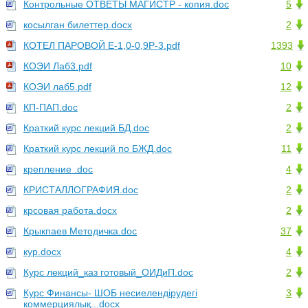
Контрольные ОТВЕТЫ МАГИСТР - копия.doc
5
косылган билеттер.docx
2
КОТЕЛ ПАРОВОЙ Е-1,0-0,9Р-3.pdf
1393
КОЭИ Лаб3.pdf
10
КОЭИ лаб5.pdf
12
КП-ПАП.doc
2
Краткий курс лекций БД.doc
2
Краткий курс лекций по БЖД.doc
11
крепление .doc
4
КРИСТАЛЛОГРАФИЯ.doc
2
крсовая работа.docx
2
Крыкпаев Методичка.doc
37
кур.docx
4
Курс лекций_каз готовый_ОИДиП.doc
2
Курс Финансы- ШОБ несиелендірудегі
3
коммерциялық...docx