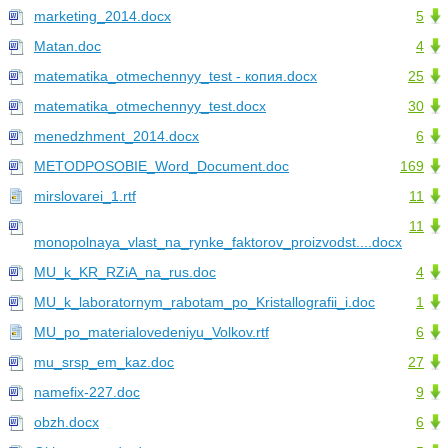
marketing_2014.docx
5
Matan.doc
4
matematika_otmechennyy_test - копия.docx
25
matematika_otmechennyy_test.docx
30
menedzhment_2014.docx
6
METODPOSOBIE_Word_Document.doc
169
mirslovarei_1.rtf
11
11
monopolnaya_vlast_na_rynke_faktorov_proizvodst....docx
MU_k_KR_RZiA_na_rus.doc
4
MU_k_laboratornym_rabotam_po_Kristallografii_i.doc
1
MU_po_materialovedeniyu_Volkov.rtf
6
mu_srsp_em_kaz.doc
27
namefix-227.doc
9
obzh.docx
6