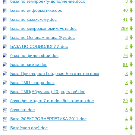
база по земпроекту-дополнение.docx
3
База по информатике.doc
40
База по казахскому.doc
41
База по микроэкономике+отв.doc
289
База по Основам права Жук.doc
3
БАЗА ПО СОЦИОЛОГИИ.doc
2
база по философии.doc
76
База по химии.doc
81
База Прикладная Геодезия Без ответов.docx
3
База ТМП шпора.docx
3
База ТМП(Абдулина) 20 раделов!.doc
2
база физ модел 7 стр.doc без ответов.doc
29
база эгп.doc
3
База ЭЛЕКТРОЭНЕРГЕТИКА 2011.doc
4
База(экол.doc).doc
4