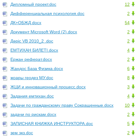
Дипломный проект.doc
12
Дифференциальная психология.doc
2
ДК+ОБЖД.docx
54
Документ Microsoft Word (2).docx
2
Дәріс VB 2010_2 .doc
2
ЕМТИХАН БИЛЕТІ.docx
4
Ержан реферат.docx
2
Жандос База Физика.docx
6
жоары геодез МУ.doc
8
ЖЦИ и инновационный процесс.docx
3
Задания емтихан.doc
4
Задачи по гражданскому праву Сокращенные.docx
10
задачи по рискам.docx
2
ЗАПИСНАЯ КНИЖКА ИНСТРУКТОРА.doc
5
зем экз.doc
2