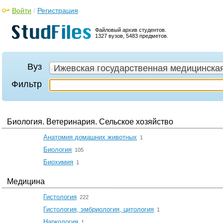
Войти
/
Регистрация
Файловый архив студентов.
1327 вузов, 5483 предметов.
Вуз
Ижевская государственная медицинска
Фильтр
Биология. Ветеринария. Сельское хозяйство
☆
Анатомия домашних животных
1
☆
Биология
105
☆
Биохимия
1
Медицина
☆
Гистология
222
☆
Гистология, эмбриология, цитология
1
☆
Наркология
1