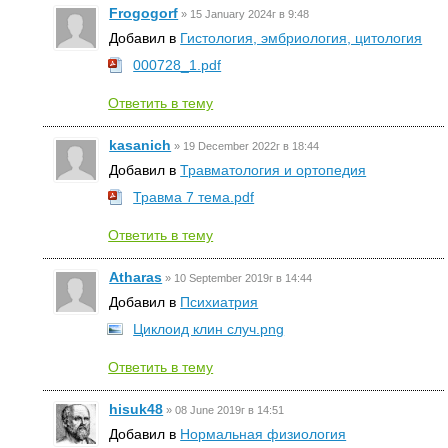
Frogogorf
»
15 January 2024г в 9:48
Добавил в
Гистология, эмбриология, цитология
000728_1.pdf
Ответить в тему
kasanich
»
19 December 2022г в 18:44
Добавил в
Травматология и ортопедия
Травма 7 тема.pdf
Ответить в тему
Atharas
»
10 September 2019г в 14:44
Добавил в
Психиатрия
Циклоид клин случ.png
Ответить в тему
hisuk48
»
08 June 2019г в 14:51
Добавил в
Нормальная физиология