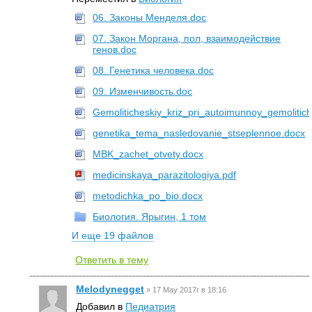
06. Законы Менделя.doc
07. Закон Моргана, пол, взаимодействие
генов.doc
08. Генетика человека.doc
09. Изменчивость.doc
Gemoliticheskiy_kriz_pri_autoimunnoy_gemolitic
genetika_tema_nasledovanie_stseplennoe.docx
MBK_zachet_otvety.docx
medicinskaya_parazitologiya.pdf
metodichka_po_bio.docx
Биология. Ярыгин, 1 том
И еще 19 файлов
Ответить в тему
Melodynegget
»
17 May 2017г в 18:16
Добавил в
Педиатрия