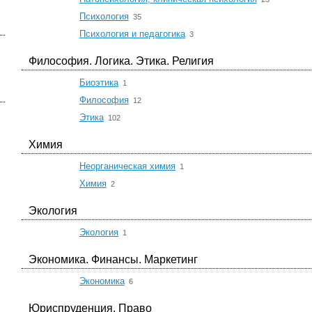
☆
Психология
35
☆
Психология и педагогика
3
Философия. Логика. Этика. Религия
☆
Биоэтика
1
☆
Философия
12
☆
Этика
102
Химия
☆
Неорганическая химия
1
☆
Химия
2
Экология
☆
Экология
1
Экономика. Финансы. Маркетинг
☆
Экономика
6
Юриспруденция. Право