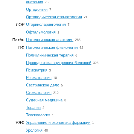
☆
анатомия
75
☆
Ортодонтия
7
☆
Ортопедическая стоматология
21
☆
ЛОР
Оториноларингология
7
☆
Офтальмология
1
☆
ПатАн
Патологическая анатомия
285
☆
ПФ
Патологическая физиология
62
☆
Поликлиническая терапия
6
☆
Пропедевтика внутренних болезней
326
☆
Психиатрия
3
☆
Ревматология
10
☆
Сестринское дело
5
☆
Стоматология
212
☆
Судебная медицина
8
☆
Терапия
2
☆
Токсикология
1
☆
УЭФ
Управление и экономика фармации
1
☆
Урология
40