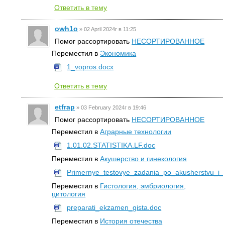
Ответить в тему
owh1o
»
02 April 2024г в 11:25
Помог рассортировать
НЕСОРТИРОВАННОЕ
Переместил в
Экономика
1_vopros.docx
Ответить в тему
etfrap
»
03 February 2024г в 19:46
Помог рассортировать
НЕСОРТИРОВАННОЕ
Переместил в
Аграрные технологии
1.01.02.STATISTIKA.LF.doc
Переместил в
Акушерство и гинекология
Primernye_testovye_zadania_po_akusherstvu_i_gi
Переместил в
Гистология, эмбриология,
цитология
preparati_ekzamen_gista.doc
Переместил в
История отечества