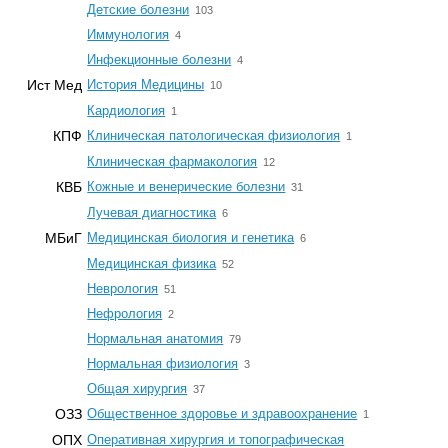
☆
Детские болезни
103
☆
Иммунология
4
☆
Инфекционные болезни
4
☆
Ист Мед
История Медицины
10
☆
Кардиология
1
☆
КПФ
Клиническая патологическая физиология
1
☆
Клиническая фармакология
12
☆
КВБ
Кожные и венерические болезни
31
☆
Лучевая диагностика
6
☆
МБиГ
Медицинская биология и генетика
6
☆
Медицинская физика
52
☆
Неврология
51
☆
Нефрология
2
☆
Нормальная анатомия
79
☆
Нормальная физиология
3
☆
Общая хирургия
37
☆
ОЗЗ
Общественное здоровье и здравоохранение
1
ОПХ
Оперативная хирургия и топографическая