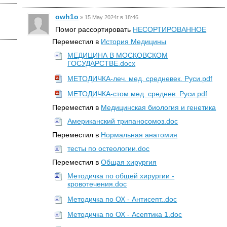
owh1o
»
15 May 2024г в 18:46
Помог рассортировать
НЕСОРТИРОВАННОЕ
Переместил в
История Медицины
МЕДИЦИНА В МОСКОВСКОМ
ГОСУДАРСТВЕ.docx
МЕТОДИЧКА-леч. мед. средневек. Руси.pdf
МЕТОДИЧКА-стом.мед. среднев. Руси.pdf
Переместил в
Медицинская биология и генетика
Американский трипаносомоз.doc
Переместил в
Нормальная анатомия
тесты по остеологии.doc
Переместил в
Общая хирургия
Методичка по общей хирургии -
кровотечения.doc
Методичка по ОХ - Антисепт..doc
Методичка по ОХ - Асептика 1.doc