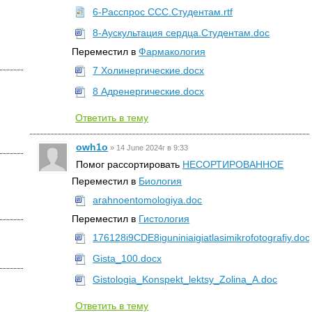
6-Расспрос ССС.Студентам.rtf
8-Аускультация сердца.Студентам.doc
Переместил в
Фармакология
7 Холинергические.docx
8 Адренергические.docx
Ответить в тему
owh1o
»
14 June 2024г в 9:33
Помог рассортировать
НЕСОРТИРОВАННОЕ
Переместил в
Биология
arahnoentomologiya.doc
Переместил в
Гистология
176128i9CDE8iguniniaigiatlasimikrofotografiy.doc
Gista_100.docx
Gistologia_Konspekt_lektsy_Zolina_A.doc
Ответить в тему