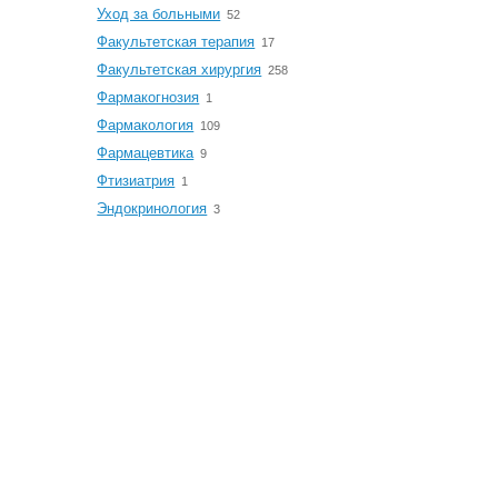
☆
Уход за больными
52
☆
Факультетская терапия
17
☆
Факультетская хирургия
258
☆
Фармакогнозия
1
☆
Фармакология
109
☆
Фармацевтика
9
☆
Фтизиатрия
1
☆
Эндокринология
3