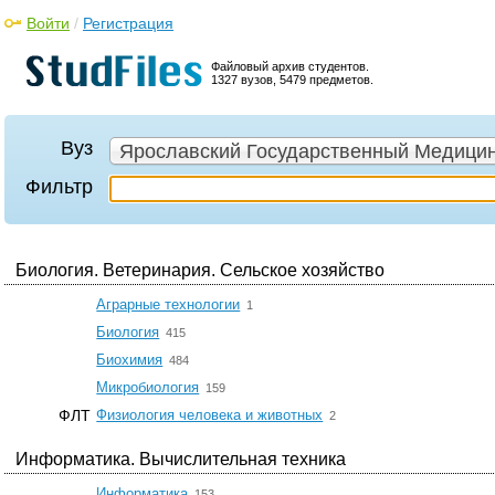
Войти
/
Регистрация
Файловый архив студентов.
1327 вузов, 5479 предметов.
Вуз
Ярославский Государственный Медицин
Фильтр
Биология. Ветеринария. Сельское хозяйство
☆
Аграрные технологии
1
☆
Биология
415
☆
Биохимия
484
☆
Микробиология
159
☆
ФЛТ
Физиология человека и животных
2
Информатика. Вычислительная техника
☆
Информатика
153