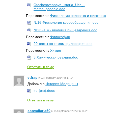
Otechestvennaya_istoria_Uch_-
metod_posobie.doc
Переместил в
Физиология человека и животных
№16 Физиология кровообращения.doc
№23 -1 Физиология пищеварения.doc
Переместил в
Философия
20 тесты по темам философия.doc
Переместил в
Химия
3 Химическая реакция.doc
Ответить в тему
etfrap
»
03 February 2024г в 17:14
Добавил в
История Медицины
ист(экз).docx
Ответить в тему
convallaria50
»
15 September 2022г в 14:28