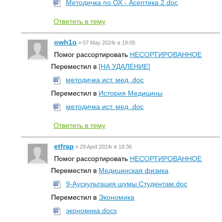
Методичка по ОХ - Асептика 2.doc
Ответить в тему
owh1o
»
07 May 2024г в 19:05
Помог рассортировать
НЕСОРТИРОВАННОЕ
Переместил в
[НА УДАЛЕНИЕ]
методичка ист. мед..doc
Переместил в
История Медицины
методичка ист. мед..doc
Ответить в тему
etfrap
»
29 April 2024г в 18:36
Помог рассортировать
НЕСОРТИРОВАННОЕ
Переместил в
Медицинская физика
9-Аускультация шумы.Студентам.doc
Переместил в
Экономика
экономика.docx