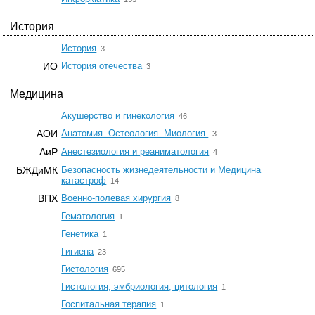
История
☆
История
3
☆
ИО
История отечества
3
Медицина
☆
Акушерство и гинекология
46
☆
АОИ
Анатомия. Остеология. Миология.
3
☆
АиР
Анестезиология и реаниматология
4
БЖДиМК
Безопасность жизнедеятельности и Медицина
☆
катастроф
14
☆
ВПХ
Военно-полевая хирургия
8
☆
Гематология
1
☆
Генетика
1
☆
Гигиена
23
☆
Гистология
695
☆
Гистология, эмбриология, цитология
1
☆
Госпитальная терапия
1