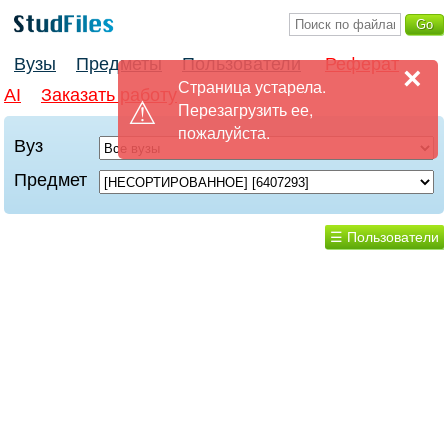
Вузы
Предметы
Пользователи
Реферат
×
Страница устарела.
AI
Заказать работу
Перезагрузить ее,
пожалуйста.
Вуз
Предмет
☰ Пользователи