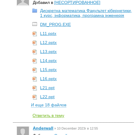
Добавил в
[НЕСОРТИРОВАННОЕ]
Дискретна математика Факультет кібернетики,
1 курс, інформатика, програмна інженерія
DM_PROG.EXE
L11.pptx
L12.pptx
L13.pptx
L14.pptx
L15.pptx
L16.pptx
L21.ppt
L22.ppt
И еще 18 файлов
Ответить в тему
Anderwall
»
10 December 2023г в 12:55