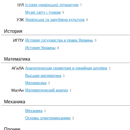
☆
ІУЛ
Історія української літератури
7
☆
Музеї світу і туризм
5
☆
УЗК
Українська та зарубіжна культура
6
История
☆
ИГПУ
История государства и права Украины
3
☆
История Украины
8
Математика
☆
АГиЛА
Аналитическая геометрия и линейная алгебра
1
☆
Высшая математика
1
☆
Математика
2
☆
МатАн
Математический анализ
1
Механика
☆
Механика
1
☆
Основы электромеханики
2
Прочее