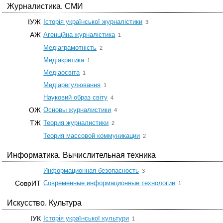
Журналистика. СМИ
☆
ІУЖ
Історія української журналістики
3
☆
АЖ
Агенційна журналістика
1
☆
Медіаграмотність
2
☆
Медіакритика
1
☆
Медіаосвіта
1
☆
Медіарегулювання
1
☆
Науковий образ світу
4
☆
ОЖ
Основы журналистики
4
☆
ТЖ
Теория журналистики
2
☆
Теория массовой коммуникации
2
Информатика. Вычислительная техника
☆
Информационная безопасность
3
☆
СоврИТ
Современные информационные технологии
1
Искусство. Культура
☆
ІУК
Історія української культури
1