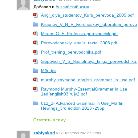
Добавил в
Английский язык
Angl_dlya_studentov_Kurs_perevoda_2005.pdf
Krupnov_V_N_V_tvorcheskoy_laboratorii_perevo
Miram_G_E_Professia-perevodchik.pdf
Perevodcheskiy_analiz_texta_2008.pdf
Prof_trening_perevodchika.pdf
Slepovich_V_S_Nastolnaya_kniga_perevodchika.
Мёрфи
murphy_raymond_english_grammar_in_use.pdf
Raymond Murphy-EssentialGrammar in Use
1ed[english03.ru]v2.pdf
012_2- Advanced Grammar in Use_Martin
Hewings_3rd edition 2013 -296p
Ответить в тему
zabiyakod
»
12 December 2023г в 22:00