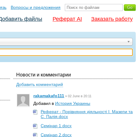
язь
Вопросы и предложения
Добавить файлы
Реферат AI
Заказать работу
Новости и комментарии
Добавить комментарий
rakamakafo111
»
02 June в 20:11
Добавил в
История Украины
Реферат - Порівняння діяльності І. Мазепи та
С. Палія.docx
Семінар 1.docx
Семінар 2.docx