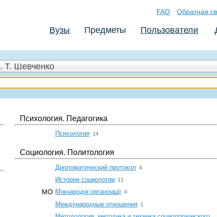
FAQ
Обратная св
Вузы
Предметы
Пользователи
. Т. Шевченко
Психология. Педагогика
☆
Психология
14
Социология. Политология
☆
Дипломатический протокол
4
☆
История социологии
11
☆
МО
Міжнародні організації
4
☆
Международные отношения
1
Методология, методика и техника социологического