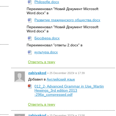
Philosofie.docx
Переименовал "Новий Документ Microsoft
☆
Word.docx" в
Развитие гражданского общества.docx
Переименовал "Новий Документ Microsoft
Word.docx" в
Біосфера.docx
Переименовал "ответы 2.docx" в
культура.docx
Ответить в тему
zabiyakod
»
25 December 2023г в 17:39
Добавил в
Английский язык
012_2- Advanced Grammar in Use_Martin
Hewings_3rd edition 2013
-296p_compressed.pdf
Ответить в тему
zabiyakod
»
15 December 2023г в 13:58