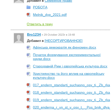
Добавил в
Семейное право
РОБОТА
Melnik_dyp_2021.pdf
Ответить в тему
Bro1234
»
29 October 2023г в 19:48
Добавил в
[НЕСОРТИРОВАННОЕ]
Афінська демократія як феномен.docx
Початок формування експериментальної
науки.docx
Стародавній Рим і європейська культура.docx
Християнство та його вплив на європейську
культуру.docx
017_endern_standarti_suchasno_osv_ti._Zb_rka
018_endern_standarti_suchasno_osv_ti._Zb_rka
019_endern_standarti_suchasno_osv_ti._Zb_rka
020_enderna_r_vn_st_v_osv_t_._Pos_bnik_dlya_