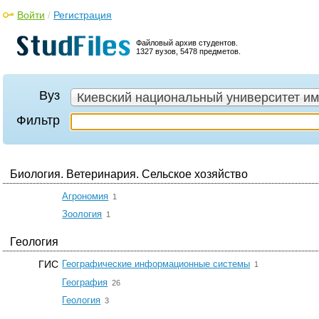
Войти
/
Регистрация
Файловый архив студентов.
1327 вузов, 5478 предметов.
Вуз
Киевский национальный университет им
Фильтр
Биология. Ветеринария. Сельское хозяйство
☆
Агрономия
1
☆
Зоология
1
Геология
☆
ГИС
Географические информационные системы
1
☆
География
26
☆
Геология
3