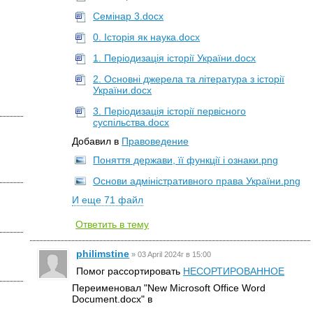
Семінар 3.docx
0. Історія як наука.docx
1. Періодизація історії України.docx
2. Основні джерела та література з історії
України.docx
3. Періодизація історії первісного
суспільства.docx
Добавил в
Правоведение
Поняття держави, її функції і ознаки.png
Основи адміністративного права України.png
И еще 71 файл
Ответить в тему
philimstine
»
03 April 2024г в 15:00
Помог рассортировать
НЕСОРТИРОВАННОЕ
Переименовал "New Microsoft Office Word
Document.docx" в