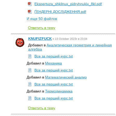
Ekspertuza_shkilnux_pidryhnukiv_8kl.pdf
ҐЕНДЕРНІ ДОСЛІДЖЕННЯ.pdf
И еще 50 файлов
Ответить в тему
KNUFIZFUCK
»
13 October 2023г в 23:04
Добавил в
Аналитическая геометрия и линейная
алгебра
Все за перший курс.txt
Добавил в
Механика
Все за перший курс.txt
Добавил в
Математический анализ
Все за перший курс.txt
Добавил в
Термодинамика
Все за перший курс.txt
Ответить в тему