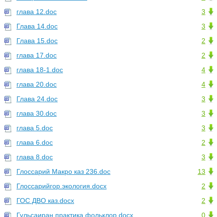
глава 12.doc
3
Глава 14.doc
3
Глава 15.doc
2
глава 17.doc
2
глава 18-1.doc
4
глава 20.doc
4
Глава 24.doc
3
глава 30.doc
3
глава 5.doc
3
глава 6.doc
2
глава 8.doc
3
Глоссарий Макро каз 236.doc
13
Глоссарийгор.экология.docx
2
ГОС ДВО каз.docx
2
Гульсаиран практика фольклор.docx
0