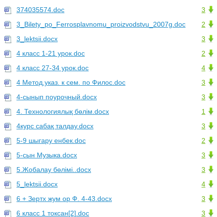
374035574.doc
3
3_Bilety_po_Ferrosplavnomu_proizvodstvu_2007g.doc
2
3_lektsii.docx
3
4 класс 1-21 урок.doc
2
4 класс 27-34 урок.doc
4
4 Метод.указ. к сем. по Филос.doc
3
4-сынып поурочный.docx
3
4. Технологиялық бөлім.docx
1
4курс сабақ талдау.docx
3
5-9 шыгару енбек.doc
2
5-сын Музыка.docx
3
5.Жобалау бөлімі..docx
3
5_lektsii.docx
4
6 + Зертх жум ор Ф. 4-43.docx
3
6 класс 1 токсан[2].doc
3