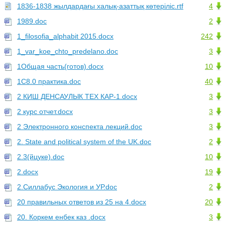
1836-1838 жылдардағы халық-азаттық көтеріліс.rtf
4
1989.doc
2
1_filosofia_alphabit 2015.docx
242
1_var_koe_chto_predelano.doc
3
1Общая часть(готов).docx
10
1С8.0 практика.doc
40
2 КИШ ДЕНСАУЛЫК ТЕХ КАР-1.docx
3
2 курс отчет.docx
3
2 Электронного конспекта лекций.doc
3
2. State and political system of the UK.doc
2
2.3(йцуке).doc
10
2.docx
19
2.Силлабус Экология и УР.doc
2
20 правильных ответов из 25 на 4.docx
20
20. Коркем енбек каз .docx
3