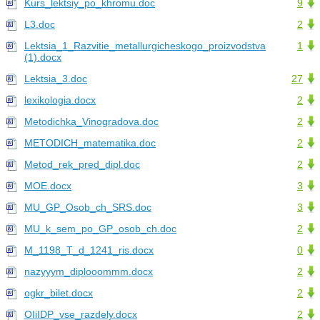
Kurs_lektsiy_po_khromu.doc
9
L3.doc
2
Lektsia_1_Razvitie_metallurgicheskogo_proizvodstva
1
(1).docx
Lektsia_3.doc
27
lexikologia.docx
2
Metodichka_Vinogradova.doc
2
METODICH_matematika.doc
2
Metod_rek_pred_dipl.doc
2
MOE.docx
3
MU_GP_Osob_ch_SRS.doc
3
MU_k_sem_po_GP_osob_ch.doc
2
M_1198_T_d_1241_ris.docx
0
nazyyym_diplooommm.docx
2
ogkr_bilet.docx
2
OIiIDP_vse_razdely.docx
2