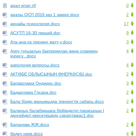
арал кітап.rtf
0
аралы ОСП 2016 каз 1 замер.docx
2
арнайы психология.docx
17
АСУТП 16-30 лекций.doc
9
Ата-ана-ға тренинг жатт-у.docx
3
Ауру туғызатын бактериялар және олармен
4
күресу...docx
аэрология вопросы.docx
4
АҚТӨБЕ ОБЛЫСЫНЫҢ ӨНЕРКӘСІБІ.doc
2
Багдарлама Ондирис.doc
3
Бадарлама Глсара.doc
2
Бала біздің жанымызда тренингтік сабағы.docx
2
Баланың балабақшаға бейімделуі парағының І
2
деңгейдегі көрсеткішінің сараптамас1.doc
Бапанова ЖЖ.docx
2
бедеу неке.docx
4