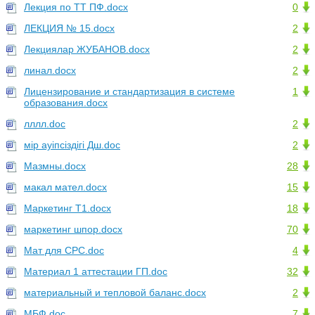
Лекция по ТТ ПФ.docx
0
ЛЕКЦИЯ № 15.docx
2
Лекциялар ЖУБАНОВ.docx
2
линал.docx
2
Лицензирование и стандартизация в системе
1
образования.docx
лллл.doc
2
мір ауіпсіздігі Дш.doc
2
Мазмны.docx
28
макал мател.docx
15
Маркетинг Т1.docx
18
маркетинг шпор.docx
70
Мат для СРС.doc
4
Материал 1 аттестации ГП.doc
32
материальный и тепловой баланс.docx
2
МБФ.doc
7