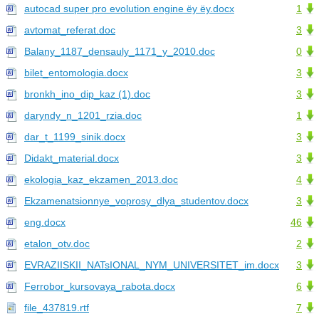
autocad super pro evolution engine ёу ёу.docx
1
avtomat_referat.doc
3
Balany_1187_densauly_1171_y_2010.doc
0
bilet_entomologia.docx
3
bronkh_ino_dip_kaz (1).doc
3
daryndy_n_1201_rzia.doc
1
dar_t_1199_sinik.docx
3
Didakt_material.docx
3
ekologia_kaz_ekzamen_2013.doc
4
Ekzamenatsionnye_voprosy_dlya_studentov.docx
3
eng.docx
46
etalon_otv.doc
2
EVRAZIISKII_NATsIONAL_NYM_UNIVERSITET_im.docx
3
Ferrobor_kursovaya_rabota.docx
6
file_437819.rtf
7