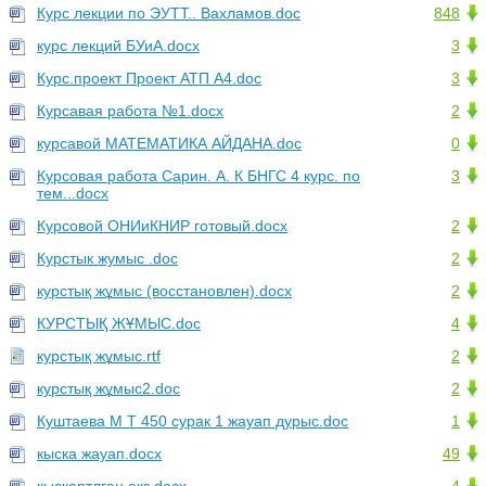
Курс лекции по ЭУТТ.. Вахламов.doc
848
курс лекций БУиА.docx
3
Курс.проект Проект АТП А4.doc
3
Курсавая работа №1.docx
2
курсавой МАТЕМАТИКА АЙДАНА.doc
0
Курсовая работа Сарин. А. К БНГС 4 курс. по
3
тем...docx
Курсовой ОНИиКНИР готовый.docx
2
Курстык жумыс .doc
2
курстық жұмыс (восстановлен).docx
2
КУРСТЫҚ ЖҰМЫС.doc
4
курстық жұмыс.rtf
2
курстық жұмыс2.doc
2
Куштаева М Т 450 сурак 1 жауап дурыс.doc
1
кыска жауап.docx
49