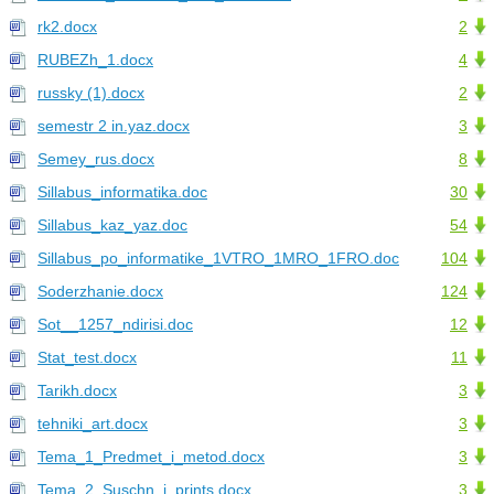
rk2.docx
2
RUBEZh_1.docx
4
russky (1).docx
2
semestr 2 in.yaz.docx
3
Semey_rus.docx
8
Sillabus_informatika.doc
30
Sillabus_kaz_yaz.doc
54
Sillabus_po_informatike_1VTRO_1MRO_1FRO.doc
104
Soderzhanie.docx
124
Sot__1257_ndirisi.doc
12
Stat_test.docx
11
Tarikh.docx
3
tehniki_art.docx
3
Tema_1_Predmet_i_metod.docx
3
Tema_2_Suschn_i_prints.docx
3