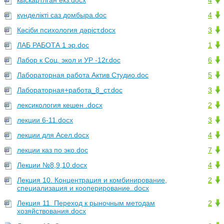
кыскартлган екз.docx
4
күнделікті саз домбыра.doc
4
Кәсіби психология дәріст.docx
3
ЛАБ РАБОТА 1 эр.doc
1
Лабор к Соц. экол и УР -12г.doc
6
Лабораторная работа Актив Студио.doc
5
Лабораторная+работа_8_ст.doc
3
лексикология кешен .docx
2
лекции 6-11.docx
3
лекции для Асел.docx
4
лекции каз по эко.doc
7
Лекции №8,9,10.docx
4
Лекция 10. Концентрация и комбинирование,
2
специализация и кооперирование..docx
Лекция 11. Переход к рыночным методам
2
хозяйствования.docx