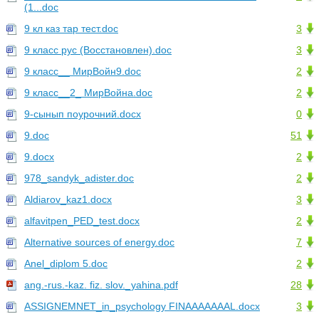
(1...doc
9 кл каз тар тест.doc
3
9 класс рус (Восстановлен).doc
3
9 класс__ МирВойн9.doc
2
9 класс__2_ МирВойна.doc
2
9-сынып поурочний.docx
0
9.doc
51
9.docx
2
978_sandyk_adister.doc
2
Aldiarov_kaz1.docx
3
alfavitpen_PED_test.docx
2
Alternative sources of energy.doc
7
Anel_diplom 5.doc
2
ang.-rus.-kaz. fiz. slov._yahina.pdf
28
ASSIGNEMNET_in_psychology FINAAAAAAAL.docx
3