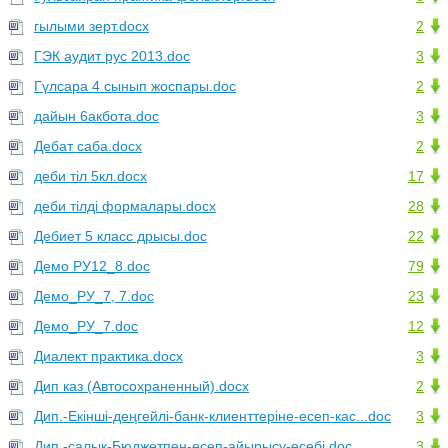
гылыми зерт.docx
2
ГЭК аудит рус 2013.doc
3
Гүлсара 4 сынып жоспары.doc
2
дайын 6акбота.doc
3
Дебат саба.docx
2
деби тіл 5кл.docx
17
деби тілді формалары.docx
28
Дебиет 5 класс дрысы.doc
22
Демо РУ12_8.doc
79
Демо_РУ_7, 7.doc
23
Демо_РУ_7.doc
12
Диалект практика.docx
3
Дип каз (Автосохраненный).docx
2
Дип.-Екінші-деңгейлі-банк-клиенттеріне-есеп-кас...doc
3
Дип.-салык-Бюджетпен-есеп-айырысу-есебі.doc
3