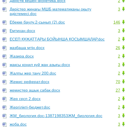
Дәрістік кешен фонетика.docx
2
Дәрістер жинағы МШБ математиканы оқыту
3
әдістемесі.doc
Ебекке баулу.2-сынып (2).doc
146
Емтихан.docx
3
ЕСЕП ҚҰЖАТТАРЫ БОЙЫНША ҚОСЫМШАЛАР.doc
2
жазбаша мтін.docx
26
Жазира.docx
2
жаксы конил куй жан азығы.docx
3
Жалпы жер тану 200.doc
2
Жемис реферат.docx
70
жемистер ашык сабак.docx
27
Жер срсп 2.docx
2
Жергілікті-бюджет.doc
2
ЖМ_биология.doc-1387198353ЖМ_биология.doc
3
жоба.doc
3