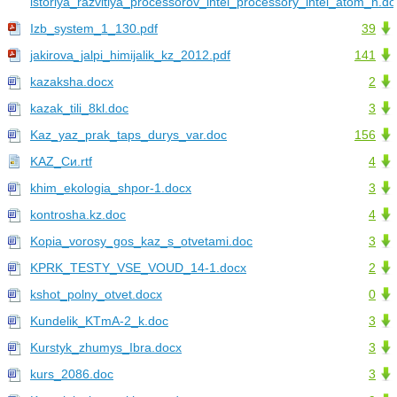
istoriya_razvitiya_processorov_intel_processory_intel_atom_n.do
Izb_system_1_130.pdf
39
jakirova_jalpi_himijalik_kz_2012.pdf
141
kazaksha.docx
2
kazak_tili_8kl.doc
3
Kaz_yaz_prak_taps_durys_var.doc
156
KAZ_Си.rtf
4
khim_ekologia_shpor-1.docx
3
kontrosha.kz.doc
4
Kopia_vorosy_gos_kaz_s_otvetami.doc
3
KPRK_TESTY_VSE_VOUD_14-1.docx
2
kshot_polny_otvet.docx
0
Kundelik_KTmA-2_k.doc
3
Kurstyk_zhumys_Ibra.docx
3
kurs_2086.doc
3