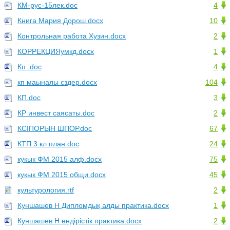
КМ-рус-15лек.doc
4
Книга Мария Дорош.docx
10
Контрольная работа Хузин.docx
2
КОРРЕКЦИЯумкд.docx
1
Кп .doc
4
кп маыналы сздер.docx
104
КП.doc
3
КР инвест саясаты.doc
2
КСІПОРЫН ШПОР.doc
67
КТП 3 кл план.doc
24
кукык ФМ 2015 алф.docx
75
кукык ФМ 2015 общи.docx
45
культурология.rtf
2
Куншашев Н Дипломдық алды практика.docx
1
Куншашев Н өндірістік практика.docx
2