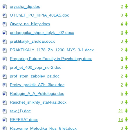
oryssha_dip.doc
2
OTChET_PO_KIPIA_401AS.doc
0
Otvety_na_bilety.docx
4
pedagogika_shpor_tolyk__02.docx
3
praktikalyk_zholdar.docx
3
PRAKTIKALY_1178_Zh_1200_MYS_3-1.docx
2
Preparing Future Faculty in Psychology.docx
0
prof_et_400_vopr_rio-2.doc
3
prof_stom_zabolev_pz.doc
2
Proizv_praktik_AZh_3kaz.doc
2
Radugin_A_A_Politologia.doc
5
Raschet_shikhty_stal-kaz.docx
0
raw (1).doc
21
REFERAT.docx
14
Risovanie_Metodika_Rus_6 let.docx
3