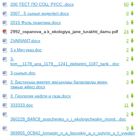
200 ТЕСТ ПО СОЦ. РУСС..docx
60
2007...5 сынып кнделікті.docx
0
2015 Фоль.практика.docx
5
2992_ospanova_a.k_ekologiya_jane_turakhti_damu.pdf
24
2VARIANT.docx
2
3 к.Мет.указ.doc
2
3-
2
tom__1178_aza_1179__1241_debietini_1187_tarik...doc
3-сынып.doc
3
3. Бастауыш мектеп жасындаы балаларды жрек-
3
тамыр жйесі.docx
3. Геология нефти и газа.docx
4
333333.doc
11
2
360228_B48C8_popchenko_v_i_ekologicheskiy_monit...doc
9
369955_0CB42_lomagin_n_a_lisovskiy_a_v_sutyrin_s_f_vveden