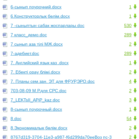
6-сынып поурочний.docx
1
6.Конструкторлық бөлім.docx
1
7 -сыныптын сабак жоспарлары.doc
530
7 класс_демо.doc
289
7 сынып аза тілі МЖ.docx
2
7-адебиет.doc
289
7. Английский язык каз .docx
1
7. Ебекті орау блімі.docx
2
7. Планы сем.зан. ЭТ для ФР,УР,ЭРО.doc
4
703-08-09 М.Р.для СРС.doc
2
7_LEKTsII_APiP_kaz.doc
3
8-сынып поурочный.docx
1
8.doc
54
8.Экономикалық бөлім.docx
2
8767d319-3704-11e3-a987-f6d299da70eeВоз пс-3
2