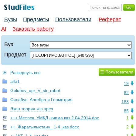
Вузы
Предметы
Пользователи
Реферат
AI
Заказать работу
Вуз
Предмет
☰ Пользователи
Развернуть все
alfa1
19
Golubev_opr_V_str_rabot
82
Силабус: Алгебра и Геометрия
183
Экон теория каз през
85
+++ Мет.рек. УМКД -кипма каз 2.04.2014.doc
1
++_Жаратылыстану_ 1-4_каз.docx
2