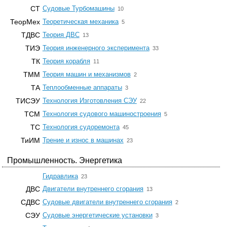
☆
СТ
Судовые Турбомашины
10
☆
ТеорМех
Теоретическая механика
5
☆
ТДВС
Теория ДВС
13
☆
ТИЭ
Теория инженерного эксперимента
33
☆
ТК
Теория корабля
11
☆
ТММ
Теория машин и механизмов
2
☆
ТА
Теплообменные аппараты
3
☆
ТИСЭУ
Технология Изготовления СЭУ
22
☆
ТСМ
Технология судового машиностроения
5
☆
ТС
Технология судоремонта
45
☆
ТиИМ
Трение и износ в машинах
23
Промышленность. Энергетика
☆
Гидравлика
23
☆
ДВС
Двигатели внутреннего сгорания
13
☆
СДВС
Судовые двигатели внутреннего сгорания
2
☆
СЭУ
Судовые энергетические установки
3