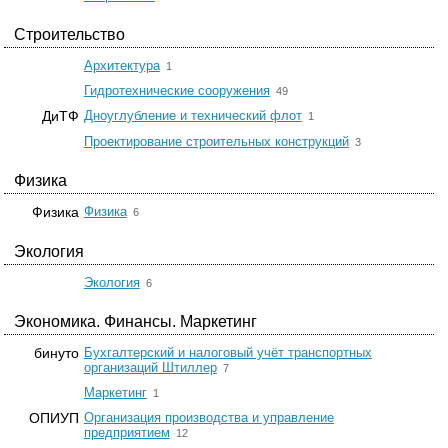
Строительство
☆
Архитектура
1
☆
Гидротехнические сооружения
49
☆
ДиТФ
Дноуглубление и технический флот
1
☆
Проектирование строительных конструкций
3
Физика
☆
Физика
Физика
6
Экология
☆
Экология
6
Экономика. Финансы. Маркетинг
бинуто
Бухгалтерский и налоговый учёт транспортных
☆
организаций Штиллер
7
☆
Маркетинг
1
ОПИУП
Организация производства и управление
☆
предприятием
12