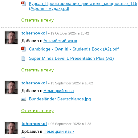
Курсач_Проектирование_двигателя_мощностью_115
(Афоня - мудак).pdf
Ответить в тему
tchernovkol
»
19 October 2025г в 13:42
Добавил в
Английский язык
Cambridge - Own It! - Student's Book (A2).pdf
Super Minds Level 1 Presentation Plus (A1)
Ответить в тему
tchernovkol
»
13 September 2025г в 16:02
Добавил в
Немецкий язык
Bundesländer Deutschlands.jpg
Ответить в тему
tchernovkol
»
06 September 2025г в 1:38
Добавил в
Немецкий язык