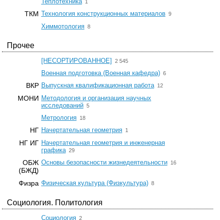
☆
Теплотехника
1
☆
ТКМ
Технология конструкционных материалов
9
☆
Химмотология
8
Прочее
☆
[НЕСОРТИРОВАННОЕ]
2 545
☆
Военная подготовка (Военная кафедра)
6
☆
ВКР
Выпускная квалификационная работа
12
МОНИ
Методология и организация научных
☆
исследований
5
☆
Метрология
18
☆
НГ
Начертательная геометрия
1
НГ ИГ
Начертательная геометрия и инженерная
☆
графика
29
☆
ОБЖ
Основы безопасности жизнедеятельности
16
(БЖД)
☆
Физра
Физическая культура (Физкультура)
8
Социология. Политология
☆
Социология
2