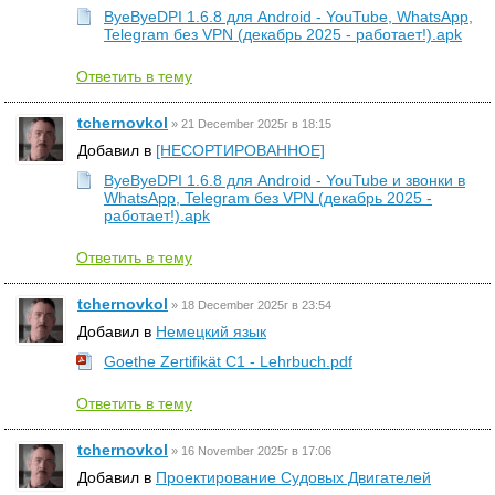
ByeByeDPI 1.6.8 для Android - YouTube, WhatsApp,
Telegram без VPN (декабрь 2025 - работает!).apk
Ответить в тему
tchernovkol
»
21 December 2025г в 18:15
Добавил в
[НЕСОРТИРОВАННОЕ]
ByeByeDPI 1.6.8 для Android - YouTube и звонки в
WhatsApp, Telegram без VPN (декабрь 2025 -
работает!).apk
Ответить в тему
tchernovkol
»
18 December 2025г в 23:54
Добавил в
Немецкий язык
Goethe Zertifikät C1 - Lehrbuch.pdf
Ответить в тему
tchernovkol
»
16 November 2025г в 17:06
Добавил в
Проектирование Судовых Двигателей