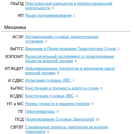
ПКвПД
Персональный компьютер в профессиональной
☆
деятельности
9
☆
ЯП
Языки программирования
1
Механика
АСЭУ
Автоматизация судовых энергетических
☆
установок
2
☆
ВвПТС
Введение в Проектирование Транспортных Судов
2
ВЭПОМТ
Вычислительный эксперимент в проектировании
☆
объектов морской техники
4
ИТЖЦМТ
Информационные технологии в жизненном цикле
☆
морской техники
8
☆
И СДВС
Испытания судовых ДВС
1
☆
КиПКС
Конструкция и прочность корпуса судна
9
☆
КСДВС
Конструкция судовых ДВС
4
☆
НТ в МС
Нормы точности в машиностроении
9
☆
ПГ
Парогенераторы
9
☆
ПСД
Проектирование Судовых Двигателей
25
СВТВТ
Специальные вопросы трибологии на водном
☆
транспорте
6