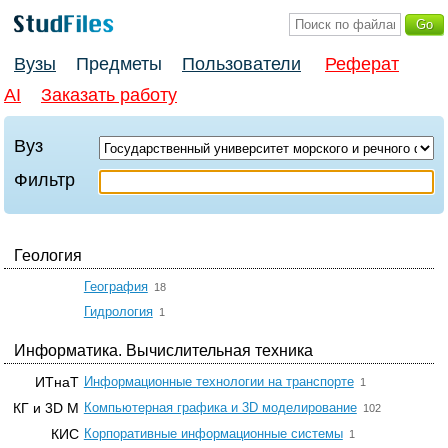
Вузы
Предметы
Пользователи
Реферат
AI
Заказать работу
Вуз
Фильтр
Геология
☆
География
18
☆
Гидрология
1
Информатика. Вычислительная техника
☆
ИТнаТ
Информационные технологии на транспорте
1
☆
КГ и 3D М
Компьютерная графика и 3D моделирование
102
☆
КИС
Корпоративные информационные системы
1