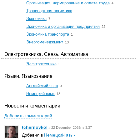
☆
Организация, нормирование и оплата труда
4
☆
Транспортная логистика
1
☆
Экономика
7
☆
Экономика и организация предприятия
22
☆
Экономика транспорта
1
☆
Энергоменеджмент
13
Электротехника. Связь. Автоматика
☆
Электротехника
3
Языки. Языкознание
☆
Английский язык
3
☆
Немецкий язык
13
Новости и комментарии
Добавить комментарий
tchernovkol
»
22 December 2025г в 3:37
Добавил в
Немецкий язык