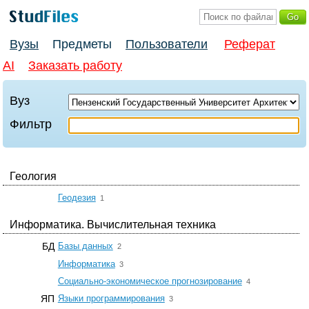
Вузы
Предметы
Пользователи
Реферат
AI
Заказать работу
Вуз
Фильтр
Геология
☆
Геодезия
1
Информатика. Вычислительная техника
☆
БД
Базы данных
2
☆
Информатика
3
☆
Социально-экономическое прогнозирование
4
☆
ЯП
Языки программирования
3