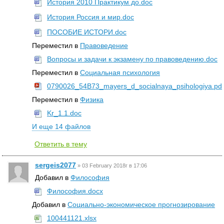
История 2010 Практикум до.doc
История Россия и мир.doc
ПОСОБИЕ ИСТОРИ.doc
Переместил в
Правоведение
Вопросы и задачи к экзамену по правоведению.doc
Переместил в
Социальная психология
0790026_54B73_mayers_d_socialnaya_psihologiya.pdf
Переместил в
Физика
Kr_1.1.doc
И еще 14 файлов
Ответить в тему
sergeis2077
»
03 February 2018г в 17:06
Добавил в
Философия
Философия.docx
Добавил в
Социально-экономическое прогнозирование
100441121.xlsx