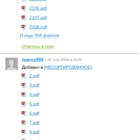
2106.pdf
2107.pdf
2108.pdf
И еще 368 файлов
Ответить в тему
ivanov666
»
16 June 2024г в 23:45
Добавил в
[НЕСОРТИРОВАННОЕ]
2.pdf
3.pdf
4.pdf
5.pdf
6.pdf
7.pdf
8.pdf