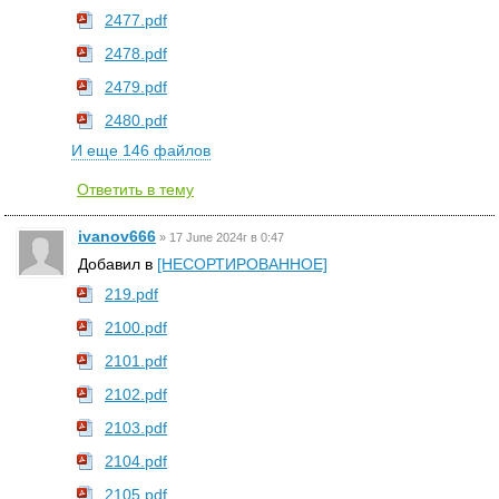
2477.pdf
2478.pdf
2479.pdf
2480.pdf
И еще 146 файлов
Ответить в тему
ivanov666
»
17 June 2024г в 0:47
Добавил в
[НЕСОРТИРОВАННОЕ]
219.pdf
2100.pdf
2101.pdf
2102.pdf
2103.pdf
2104.pdf
2105.pdf