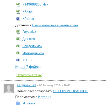
7149688258.xlsx
КР.xlsx
КР.docx
Добавил в
Вычислительная математика
Гаус.xlsx
Дих.xlsx
Зейдель.xlsx
Итерация.xlsx
КП.docx
И еще 7 файлов
Ответить в тему
sergeis2077
»
03 February 2018г в 16:48
Помог рассортировать
НЕСОРТИРОВАННОЕ
Переместил в
История
История