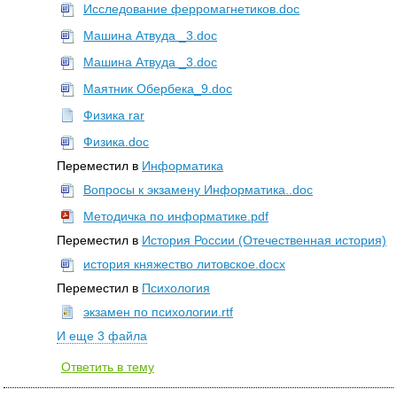
Исследование ферромагнетиков.doc
Машина Атвуда _3.doc
Машина Атвуда _3.doc
Маятник Обербека_9.doc
Физика rar
Физика.doc
Переместил в
Информатика
Вопросы к экзамену Информатика..doc
Методичка по информатике.pdf
Переместил в
История России (Отечественная история)
история княжество литовское.docx
Переместил в
Психология
экзамен по психологии.rtf
И еще 3 файла
Ответить в тему