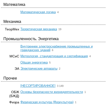
Математика
☆
Математическая логика
4
Механика
☆
ТеорМех
Теоретическая механика
19
Промышленность. Энергетика
Внутреннее электроснабжение промышленных и
☆
гражданских зданий
6
☆
МСиС
Метрология, стандартизация и сертификация
4
☆
Общая энергетика
5
☆
ЭА
Электрические аппараты
2
Прочее
☆
[НЕСОРТИРОВАННОЕ]
3 149
☆
ОБЖ
Основы безопасности жизнедеятельности
1
(БЖД)
☆
Физра
Физическая культура (Физкультура)
1