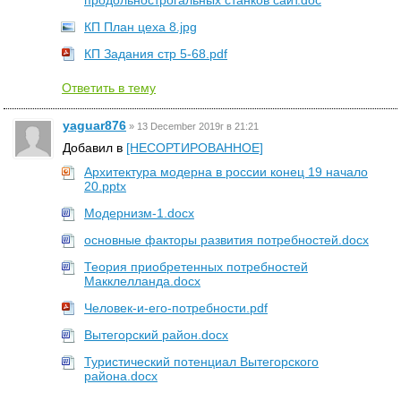
продольнострогальных станков сайт.doc
КП План цеха 8.jpg
КП Задания стр 5-68.pdf
Ответить в тему
yaguar876
»
13 December 2019г в 21:21
Добавил в
[НЕСОРТИРОВАННОЕ]
Архитектура модерна в россии конец 19 начало
20.pptx
Модернизм-1.docx
основные факторы развития потребностей.docx
Теория приобретенных потребностей
Макклелланда.docx
Человек-и-его-потребности.pdf
Вытегорский район.docx
Туристический потенциал Вытегорского
района.docx