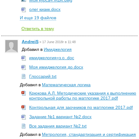
Мой курсач ЖБК.dwg
олег киакк.docx
И еще 19 файлов
Ответить в тему
AndreiS
»
17 June 2018г в 11:48
Добавил в
Имиджелогия
имиджелогия=з.о..doc
Моя имиджелогия до.docx
Глоссарий.txt
Добавил в
Математическая логика
Крюкова А.Л. Методические указания к выполнению
контрольной работы по матлогике 2017.pdf
Контрольная для заочников по матлогике 2017.pdf
Задание №1 вариант №2.docx
Все задания вариант №2.txt
Добавил в
Метрология, стандартизация и сертификация