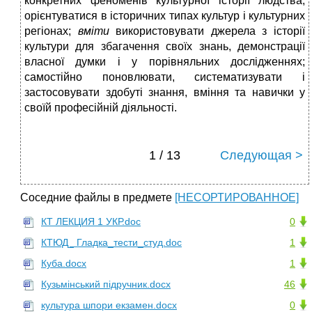
конкретних феноменів культурної історії людства;
орієнтуватися в історичних типах культур і культурних
регіонах;
вміти
використовувати джерела з історії
культури для збагачення своїх знань, демонстрації
власної думки і у порівняльних дослідженнях;
самостійно поновлювати, систематизувати і
застосовувати здобуті знання, вміння та навички у
своїй професійній діяльності.
1 / 13
Следующая >
Соседние файлы в предмете
[НЕСОРТИРОВАННОЕ]
КТ ЛЕКЦИЯ 1 УКР.doc
0
КТЮД_ Гладка_тести_студ.doc
1
Куба.docx
1
Кузьмінський підручник.docx
46
культура шпори екзамен.docx
0