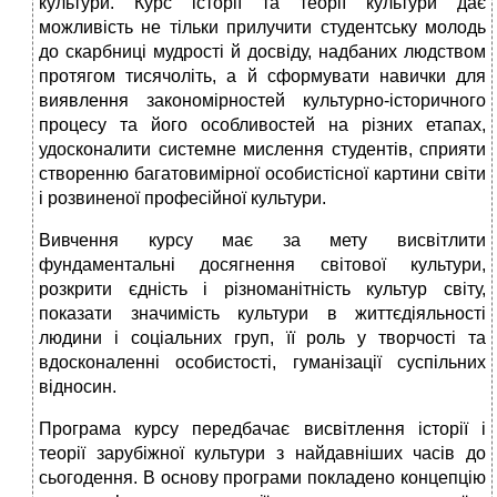
культури. Курс історії та теорії культури дає
можливість не тільки прилучити студентську молодь
до скарбниці мудрості й досвіду, надбаних людством
протягом тисячоліть, а й сформувати навички для
виявлення закономірностей культурно-історичного
процесу та його особливостей на різних етапах,
удосконалити системне мислення студентів, сприяти
створенню багатовимірної особистісної картини світи
і розвиненої професійної культури.
Вивчення курсу має за мету висвітлити
фундаментальні досягнення світової культури,
розкрити єдність і різноманітність культур світу,
показати значимість культури в життєдіяльності
людини і соціальних груп, її роль у творчості та
вдосконаленні особистості, гуманізації суспільних
відносин.
Програма курсу передбачає висвітлення історії і
теорії зарубіжної культури з найдавніших часів до
сьогодення. В основу програми покладено концепцію