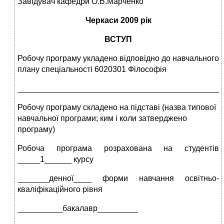
Завідувач кафедри О.В.Марченко
Черкаси 200
9
р
ік
ВСТУП
Робочу програму укладено відповідно до навчального
плану спеціальності 6020301 Філософія
_____________________________________________
Робочу програму складено на підставі (назва типової
навчальної програми; ким і коли затверджено
програму)
Робоча програма розрахована на студентів
_____1______ курсу
_______денної____ форми навчання освітньо-
кваліфікаційного рівня
__________бакалавр_________