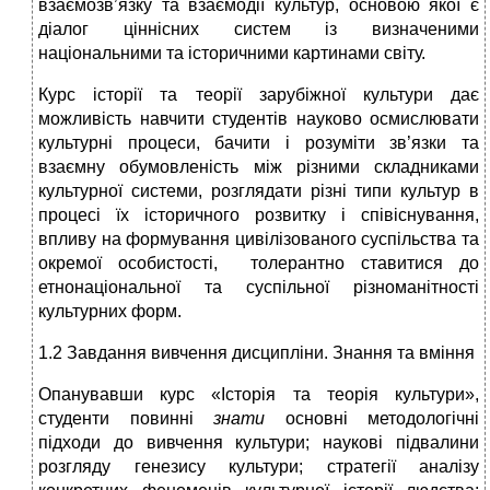
взаємозв’язку та взаємодії культур, основою якої є
діалог ціннісних систем із визначеними
національними та історичними картинами світу.
Курс історії та теорії зарубіжної культури дає
можливість навчити студентів науково осмислювати
культурні процеси, бачити і розуміти зв’язки та
взаємну обумовленість між різними складниками
культурної системи, розглядати різні типи культур в
процесі їх історичного розвитку і співіснування,
впливу на формування цивілізованого суспільства та
окремої особистості, толерантно ставитися до
етнонаціональної та суспільної різноманітності
культурних форм.
1.2 Завдання вивчення дисципліни. Знання та вміння
Опанувавши курс «Історія та теорія культури»,
студенти повинні
знати
основні методологічні
підходи до вивчення культури; наукові підвалини
розгляду генезису культури; стратегії аналізу