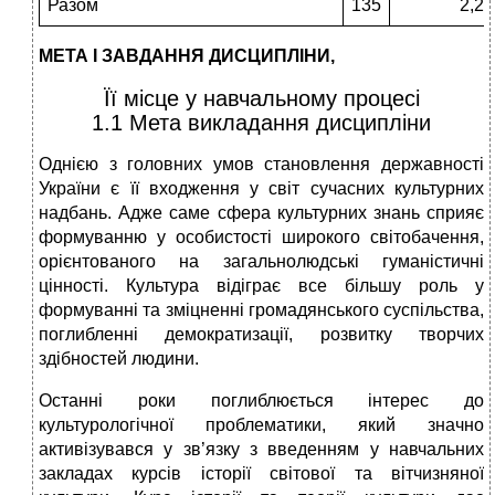
Разом
135
2,25
МЕТА І ЗАВДАННЯ ДИСЦИПЛІНИ,
Її місце у навчальному процесі
1.1 Мета викладання дисципліни
Однією з головних умов становлення державності
України є її входження у світ сучасних культурних
надбань. Адже саме сфера культурних знань сприяє
формуванню у особистості широкого світобачення,
орієнтованого на загальнолюдські гуманістичні
цінності. Культура відіграє все більшу роль у
формуванні та зміцненні громадянського суспільства,
поглибленні демократизації, розвитку творчих
здібностей людини.
Останні роки поглиблюється інтерес до
культурологічної проблематики, який значно
активізувався у зв’язку з введенням у навчальних
закладах курсів історії світової та вітчизняної