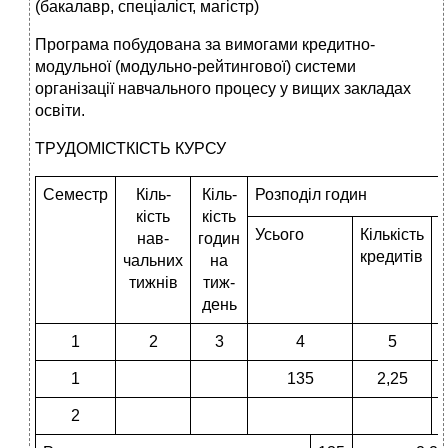
(бакалавр, спеціаліст, магістр)
Програма побудована за вимогами кредитно-
модульної (модульно-рейтингової) системи
організації навчального процесу у вищих закладах
освіти.
ТРУДОМІСТКІСТЬ КУРСУ
Семестр
Кіль-
Кіль-
Розподіл годин
кість
кість
Усього
Кількість
К
нав-
годин
кредитів
к
чальних
на
тижнів
тиж-
день
1
2
3
4
5
1
135
2,25
2