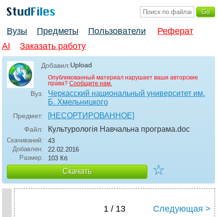
Вузы
Предметы
Пользователи
Реферат
AI
Заказать работу
Upload
Добавил:
Опубликованный материал нарушает ваши авторские
права?
Сообщите нам.
Черкасский национальный университет им.
Вуз:
Б. Хмельницкого
[НЕСОРТИРОВАННОЕ]
Предмет:
Культурологія Навчальна програма
.doc
Файл:
Скачиваний:
43
Добавлен:
22.02.2016
Размер:
103 Кб
☆
Скачать
1 / 13
Следующая >