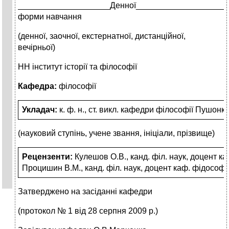
____________________Денної____________________
форми навчання
(денної, заочної, екстернатної, дистанційної,
вечірньої)
НН інститут історії та філософії
Кафедра:
філософії
Укладач:
к. ф. н., ст. викл. кафедри філософії Пушонк
(науковий ступінь, учене звання, ініціали, прізвище)
Рецензенти
:
Кулешов О.В., канд. філ. наук, доцент к
Процишин В.М., канд. філ. наук, доцент каф. фідософ
Затверджено на засіданні кафедри
(протокол № 1 від 28 серпня 2009 р.)