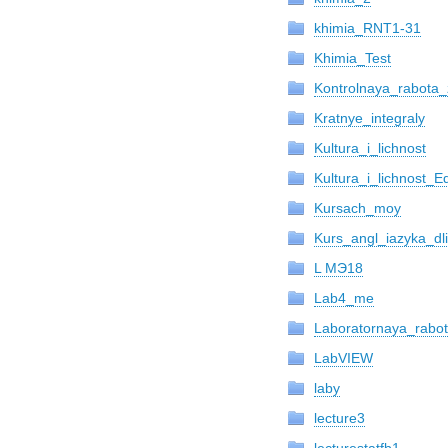
khimia_RNT1-31
Khimia_Test
Kontrolnaya_rabota
Kratnye_integraly
Kultura_i_lichnost
Kultura_i_lichnost_E
Kursach_moy
Kurs_angl_iazyka_d
L МЭ18
Lab4_me
Laboratornaya_rabo
LabVIEW
laby
lecture3