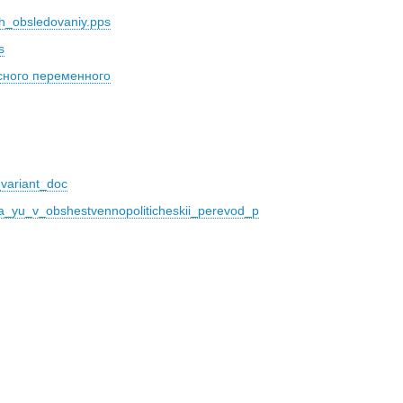
h_obsledovaniy.pps
s
сного переменного
variant_doc
_yu_v_obshestvennopoliticheskii_perevod_p