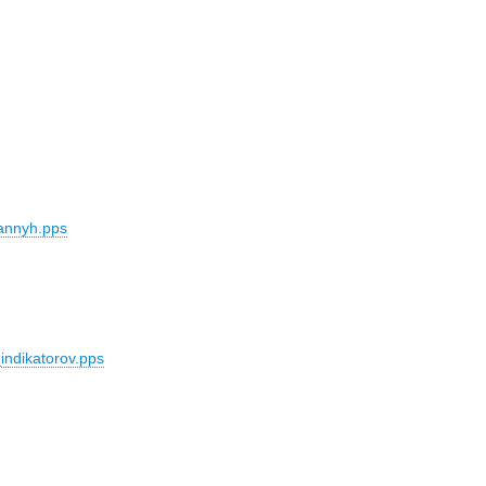
annyh.pps
indikatorov.pps