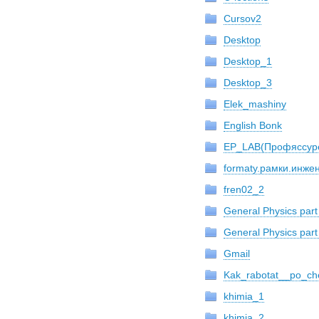
Cursov2
Desktop
Desktop_1
Desktop_3
Elek_mashiny
English Bonk
EP_LAB(Профяссур
formaty.рамки.инже
fren02_2
General Physics part
General Physics part
Gmail
Kak_rabotat__po_ch
khimia_1
khimia_2