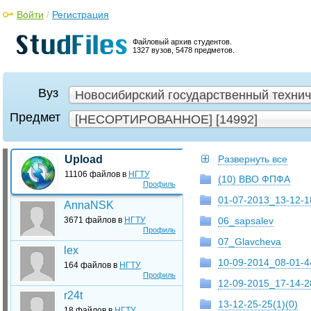
Войти
/
Регистрация
Файловый архив студентов.
1327 вузов, 5478 предметов.
Вуз
Новосибирский государственный техниче
Предмет
[НЕСОРТИРОВАННОЕ] [14992]
Upload
Развернуть все
11106 файлов в
НГТУ
(10) ВВО ФПФА
Профиль
01-07-2013_13-12-1
AnnaNSK
3671 файлов в
НГТУ
06_sapsalev
Профиль
07_Glavcheva
lex
10-09-2014_08-01-4
164 файлов в
НГТУ
Профиль
12-09-2015_17-14-2
r24t
13-12-25-25(1)(0)
18 файлов в
НГТУ