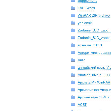
Supplement
TAU_Word
WinRAR ZIP archive
yablonski
Zadanie_BJD_zaoch
Zadanie_BJD_zaoch
аг на пн. 19.10
Алгоритмизированн
Англ
английский язык IV 
Аномальные ош. + (
Архив ZIP - WinRAR
Архиепископ Аверки
Архитектура ЭВМ и
АСВТ