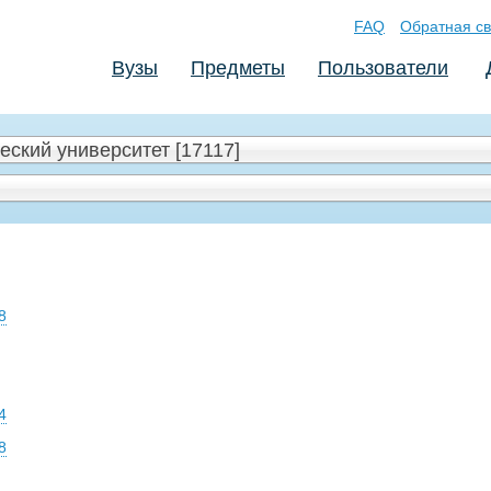
FAQ
Обратная св
Вузы
Предметы
Пользователи
ский университет [17117]
8
4
8