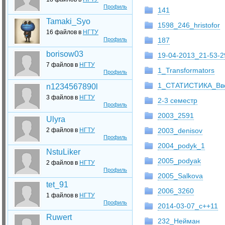
Профиль
141
Tamaki_Syo
1598_246_hristofor
16 файлов в
НГТУ
Профиль
187
borisow03
19-04-2013_21-53-2
7 файлов в
НГТУ
1_Transformators
Профиль
1_СТАТИСТИКА_Вве
n1234567890l
3 файлов в
НГТУ
2-3 семестр
Профиль
2003_2591
Ulyra
2 файлов в
НГТУ
2003_denisov
Профиль
2004_podyk_1
NstuLiker
2005_podyak
2 файлов в
НГТУ
Профиль
2005_Salkova
tet_91
2006_3260
1 файлов в
НГТУ
Профиль
2014-03-07_c++11
Ruwert
232_Нейман