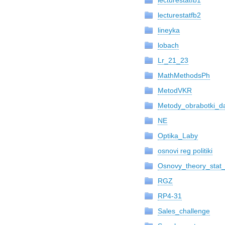
lecturestatfb1
lecturestatfb2
lineyka
lobach
Lr_21_23
MathMethodsPh
MetodVKR
Metody_obrabotki_d
NE
Optika_Laby
osnovi reg politiki
Osnovy_theory_stat_
RGZ
RP4-31
Sales_challenge