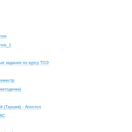
noe
noe_1
ые задания по курсу ТОЭ
семестр
методичка)
й (Таушев) - Апостол
 ВС