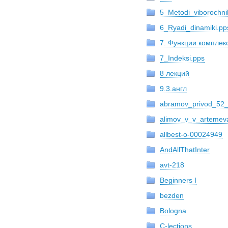
5_Metodi_viborochni
6_Ryadi_dinamiki.pp
7. Функции комплек
7_Indeksi.pps
8 лекций
9.3.англ
abramov_privod_52_
alimov_v_v_artemeva
allbest-o-00024949
AndAllThatInter
avt-218
Beginners I
bezden
Bologna
C-lections