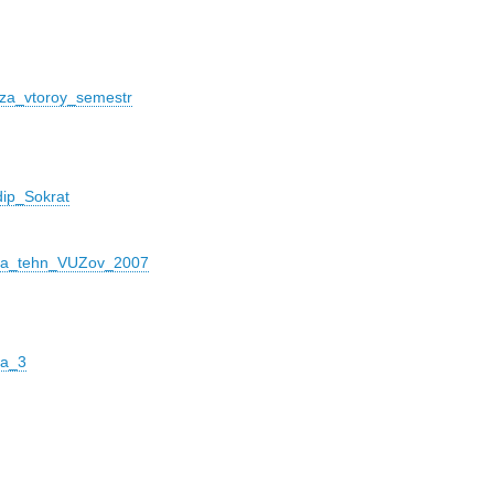
_za_vtoroy_semestr
dip_Sokrat
lia_tehn_VUZov_2007
ta_3