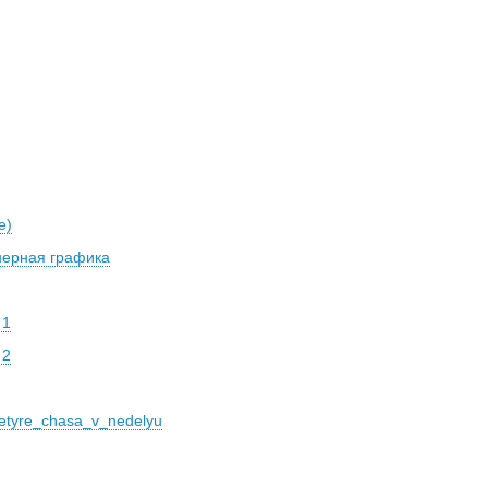
е)
нерная графика
 1
 2
etyre_chasa_v_nedelyu