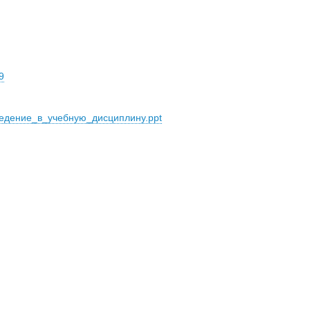
9
дение_в_учебную_дисциплину.ppt