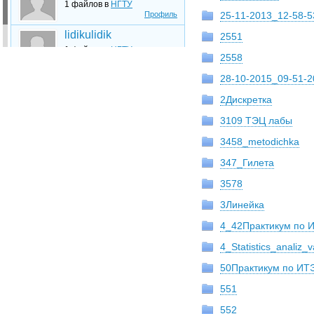
1 файлов в
НГТУ
Профиль
25-11-2013_12-58-5
lidikulidik
2551
1 файлов в
НГТУ
2558
Профиль
28-10-2015_09-51-2
2Дискретка
3109 ТЭЦ лабы
3458_metodichka
347_Гилета
3578
3Линейка
4_42Практикум по 
4_Statistics_analiz_v
50Практикум по ИТ
551
552