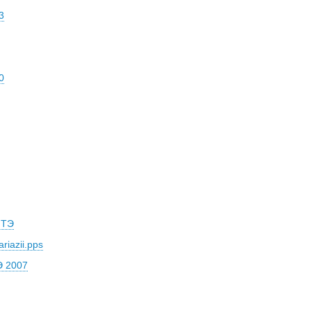
3
0
ИТЭ
ariazii.pps
Э 2007