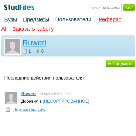
Вузы
Предметы
Пользователи
Реферат
AI
Заказать работу
Ruwert
1
8
☰ Предметы
Последние действия пользователя
Ruwert
»
28 April 2016г в 17:44
Добавил в
[НЕСОРТИРОВАННОЕ]
Чертеж гбш.cdw