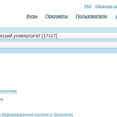
FAQ
Обратная св
Вузы
Предметы
Пользователи
ский университет [17117]
атематика
ык
а Информационные системы и технологии