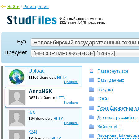
Войти
/
Регистрация
Файловый архив студентов.
1327 вузов, 5478 предметов.
Вуз
Новосибирский государственный техниче
Предмет
[НЕСОРТИРОВАННОЕ] [14992]
Upload
Развернуть все
11106 файлов в
НГТУ
Базы данных
Профиль
Бухучет
AnnaNSK
3671 файлов в
НГТУ
ГОСы
Профиль
Гусев Дискретная м
lex
Деловой русский яз
164 файлов в
НГТУ
Профиль
Зайцев М. Г.
r24t
Захарова, Милехин
18 файлов в
НГТУ