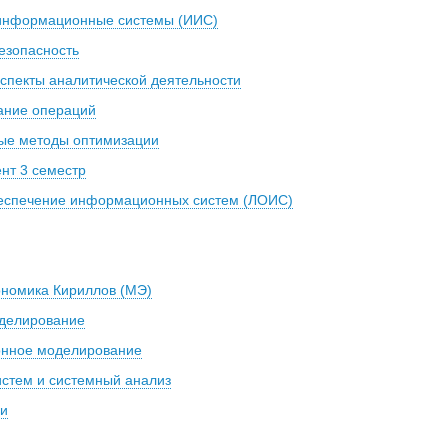
информационные системы (ИИС)
езопасность
пекты аналитической деятельности
ание операций
ые методы оптимизации
нт 3 семестр
беспечение информационных систем (ЛОИС)
ономика Кириллов (МЭ)
делирование
онное моделирование
стем и системный анализ
ии