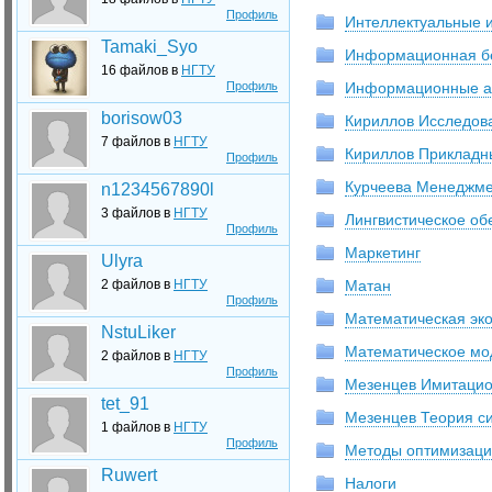
Профиль
Интеллектуальные 
Tamaki_Syo
Информационная б
16 файлов в
НГТУ
Профиль
Информационные ас
borisow03
Кириллов Исследов
7 файлов в
НГТУ
Кириллов Прикладн
Профиль
Курчеева Менеджме
n1234567890l
3 файлов в
НГТУ
Лингвистическое о
Профиль
Маркетинг
Ulyra
2 файлов в
НГТУ
Матан
Профиль
Математическая эк
NstuLiker
Математическое мо
2 файлов в
НГТУ
Профиль
Мезенцев Имитаци
tet_91
Мезенцев Теория си
1 файлов в
НГТУ
Профиль
Методы оптимизац
Ruwert
Налоги