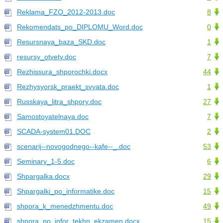
Reklama_FZO_2012-2013.doc
8
Rekomendats_po_DIPLOMU_Word.doc
0
Resursnaya_baza_SKD.doc
1
resursy_otvety.doc
7
Rezhissura_shporochki.docx
44
Rezhysyorsk_praekt_svyata.doc
1
Russkaya_litra_shpory.doc
27
Samostoyatelnaya.doc
7
SCADA-system01.DOC
2
scenarij--novogodnego--kafe--_.doc
53
Seminary_1-5.doc
6
Shpargalka.docx
29
Shpargalki_po_informatike.doc
15
shpora_k_menedzhmentu.doc
49
shpora_po_infor_tekhn_ekzamen.docx
15