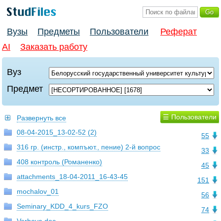
Вузы
Предметы
Пользователи
Реферат
AI
Заказать работу
Вуз
Предмет
☰ Пользователи
Развернуть все
08-04-2015_13-02-52 (2)
55
316 гр. (инстр., компъют., пение) 2-й вопрос
33
408 контроль (Романенко)
45
attachments_18-04-2011_16-43-45
151
mochalov_01
56
Seminary_KDD_4_kurs_FZO
74