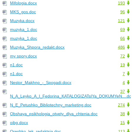
Mifologia.docx
193
MKS_gos.doc
96
Muzyka.docx
121
muzyka_1.doc
69
muzyka_1.doc
66
Muzyka_Shpora_redakt.docx
486
my spory.docx
72
n1.doc
19
n1.doc
7
Nestor_Makhno_-_Spogadi.docx
4
37
N_A_Leyko_A_I_Fedorina_KATALOGIZATsIYa_DOKUMYeN....do
N_E_Petushko_Bibliotechny_marketing.doc
274
Obshaya_psikhologia_otvety_dlya_chtenia.doc
38
oibg.docx
15
Oreshko_lek_redaktsia.doc
113