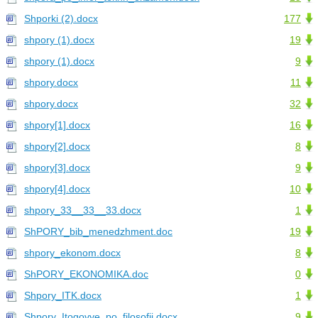
Shporki (2).docx
177
shpory (1).docx
19
shpory (1).docx
9
shpory.docx
11
shpory.docx
32
shpory[1].docx
16
shpory[2].docx
8
shpory[3].docx
9
shpory[4].docx
10
shpory_33__33__33.docx
1
ShPORY_bib_menedzhment.doc
19
shpory_ekonom.docx
8
ShPORY_EKONOMIKA.doc
0
Shpory_ITK.docx
1
Shpory_Itogovye_po_filosofii.docx
9