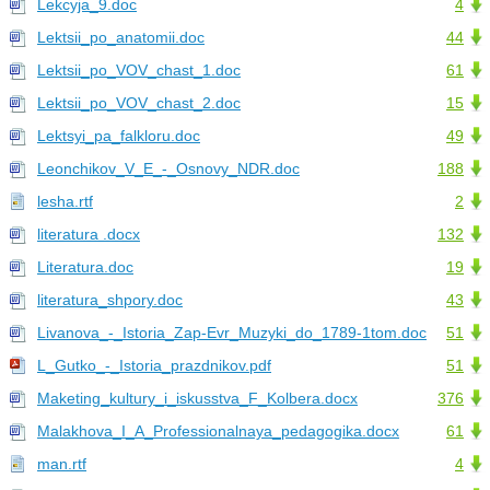
Lekcyja_9.doc
4
Lektsii_po_anatomii.doc
44
Lektsii_po_VOV_chast_1.doc
61
Lektsii_po_VOV_chast_2.doc
15
Lektsyi_pa_falkloru.doc
49
Leonchikov_V_E_-_Osnovy_NDR.doc
188
lesha.rtf
2
literatura .docx
132
Literatura.doc
19
literatura_shpory.doc
43
Livanova_-_Istoria_Zap-Evr_Muzyki_do_1789-1tom.doc
51
L_Gutko_-_Istoria_prazdnikov.pdf
51
Maketing_kultury_i_iskusstva_F_Kolbera.docx
376
Malakhova_I_A_Professionalnaya_pedagogika.docx
61
man.rtf
4