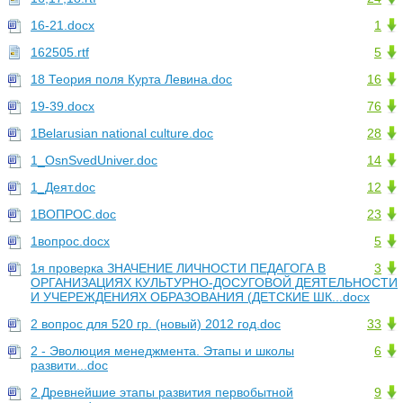
16-21.docx
1
162505.rtf
5
18 Теория поля Курта Левина.doc
16
19-39.docx
76
1Belarusian national culture.doc
28
1_OsnSvedUniver.doc
14
1_Деят.doc
12
1ВОПРОС.doc
23
1вопрос.docx
5
1я проверка ЗНАЧЕНИЕ ЛИЧНОСТИ ПЕДАГОГА В
3
ОРГАНИЗАЦИЯХ КУЛЬТУРНО-ДОСУГОВОЙ ДЕЯТЕЛЬНОСТИ
И УЧЕРЕЖДЕНИЯХ ОБРАЗОВАНИЯ (ДЕТСКИЕ ШК...docx
2 вопрос для 520 гр. (новый) 2012 год.doc
33
2 - Эволюция менеджмента. Этапы и школы
6
развити...doc
2 Древнейшие этапы развития первобытной
9