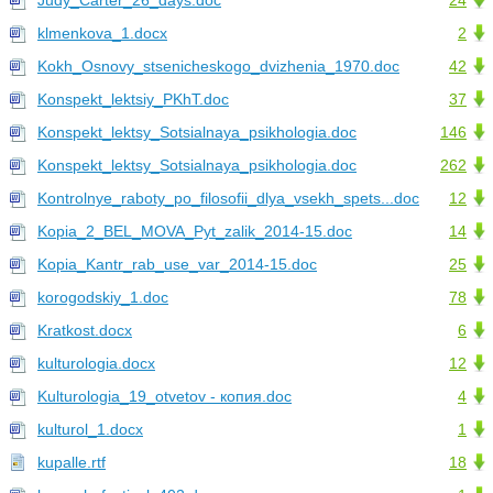
Judy_Carter_26_days.doc
24
klmenkova_1.docx
2
Kokh_Osnovy_stsenicheskogo_dvizhenia_1970.doc
42
Konspekt_lektsiy_PKhT.doc
37
Konspekt_lektsy_Sotsialnaya_psikhologia.doc
146
Konspekt_lektsy_Sotsialnaya_psikhologia.doc
262
Kontrolnye_raboty_po_filosofii_dlya_vsekh_spets...doc
12
Kopia_2_BEL_MOVA_Pyt_zalik_2014-15.doc
14
Kopia_Kantr_rab_use_var_2014-15.doc
25
korogodskiy_1.doc
78
Kratkost.docx
6
kulturologia.docx
12
Kulturologia_19_otvetov - копия.doc
4
kulturol_1.docx
1
kupalle.rtf
18