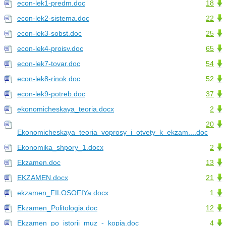
econ-lek1-predm.doc
18
econ-lek2-sistema.doc
22
econ-lek3-sobst.doc
25
econ-lek4-proisv.doc
65
econ-lek7-tovar.doc
54
econ-lek8-rinok.doc
52
econ-lek9-potreb.doc
37
ekonomicheskaya_teoria.docx
2
20
Ekonomicheskaya_teoria_voprosy_i_otvety_k_ekzam....doc
Ekonomika_shpory_1.docx
2
Ekzamen.doc
13
EKZAMEN.docx
21
ekzamen_FILOSOFIYa.docx
1
Ekzamen_Politologia.doc
12
Ekzamen_po_istorii_muz_-_kopia.doc
4