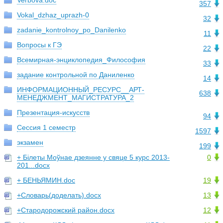
Verbova.doc
357
Vokal_dzhaz_uprazh-0
32
zadanie_kontrolnoy_po_Danilenko
11
Вопросы к ГЭ
22
Всемирная-энциклопедия_Философия
33
задание контрольной по Даниленко
14
ИНФОРМАЦИОННЫЙ_РЕСУРС__АРТ-
638
МЕНЕДЖМЕНТ_МАГИСТРАТУРА_2
Презентация-искусств
94
Сессия 1 семестр
1597
экзамен
199
+ Білеты Моўнае дзеянне у свяце 5 курс 2013-
0
201...docx
+ БЕНЬЯМИН.doc
19
+Словарь(доделать).docx
13
+Стародорожский район.docx
12