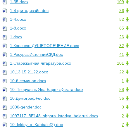
1-35.docx
109
1-4 фитодизайн.doc
36
1-4.docx
52
1-8.docx
85
1.docx
26
1.Конспект ДУШЕПОПЕЧЕНИЕ.docx
32
1.РесурсыИсточникСКД.doc
41
1.Старажытная літаратура.docx
101
10,13,15,21,22.docx
22
10-й семинар.docx
1
10. Творчасць Яна Баршчэўскага.docx
88
10.ДемографРес.doc
36
1000-gender.doc
0
1097117_BE148_shpora_istoriya_belarusi.docx
2
10_lektsy_o_Kabbale(2).doc
7