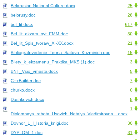
Belarusian National Culture.docx
25
belorusy.doc
28
bel_lit.docx
617
Bel_lit_ekzam_pyt_FMM.doc
30
Bel_lit_Spis_tvoraw_XI-XX.docx
21
Bibliografovedenie_Teoria_Saitova_Kuzminich.doc
15
Bilety_k_ekzamenu_Praktika_MKS (1).doc
3
BNT_Vsio_vmeste.docx
5
C++Builder.doc
7
churko.docx
0
Dashkevich.docx
5
1
Diplomnaya_rabota_Usovich_Natalya_Vladimirovna....docx
Dovnor_L_I_Istoria_knigi.doc
30
DYPLOM_1.doc
31