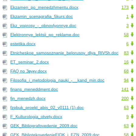
Ekzamen_po_menedzhmentu.docx
173
Ekzamin_scenagrafia_5kurs.doc
1
Ekz_voprosy_-_obnovlyonnye.doc
3
Elektronnye_lektsii_po_reklame.doc
58
estetika.docx
6
Etnicheskoe_samosoznanie_belorusov_dlya_RIVSh.doc
83
ET_seminar_2.docx
16
FAQ по Звуку.docx
68
Filosofia_i_metodologia_nauki_-__kand_min.doc
94
finans_meneddment.doc
141
fin_menedzh.docx
200
fzpbuk_proekt_abis_02_v0111 (1).doc
63
F_Kulturologia_otvety.docx
9
GEK_Bibliografovedenie_2009.doc
63
GEK_BibliotekovedenieFIDK_i_FZN_2009.doc
58