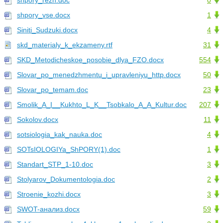
shpory_rezh.doc
0
shpory_vse.docx
1
Siniti_Sudzuki.docx
4
skd_materialy_k_ekzameny.rtf
31
SKD_Metodicheskoe_posobie_dlya_FZO.docx
554
Slovar_po_menedzhmentu_i_upravleniyu_http.docx
50
Slovar_po_temam.doc
23
Smolik_A_I__Kukhto_L_K__Tsobkalo_A_A_Kultur.doc
207
Sokolov.docx
11
sotsiologia_kak_nauka.doc
4
SOTsIOLOGIYa_ShPORY(1).doc
1
Standart_STP_1-10.doc
3
Stolyarov_Dokumentologia.doc
2
Stroenie_kozhi.docx
3
SWOT-анализ.docx
59