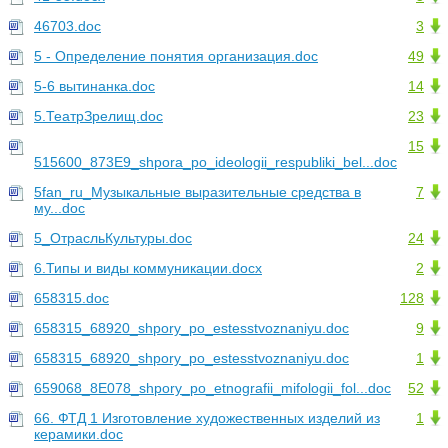
46703.doc
3
5 - Определение понятия организация.doc
49
5-6 вытинанка.doc
14
5.ТеатрЗрелищ.doc
23
15
515600_873E9_shpora_po_ideologii_respubliki_bel...doc
5fan_ru_Музыкальные выразительные средства в
7
му...doc
5_ОтрасльКультуры.doc
24
6.Типы и виды коммуникации.docx
2
658315.doc
128
658315_68920_shpory_po_estesstvoznaniyu.doc
9
658315_68920_shpory_po_estesstvoznaniyu.doc
1
659068_8E078_shpory_po_etnografii_mifologii_fol...doc
52
66. ФТД 1 Изготовление художественных изделий из
1
керамики.doc