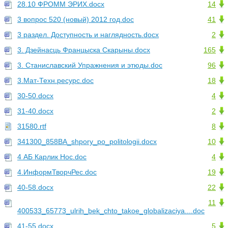
28.10 ФРОММ ЭРИХ.docx
14
3 вопрос 520 (новый) 2012 год.doc
41
3 раздел. Доступность и наглядность.docx
2
3. Дзейнасць Францыска Скарыны.docx
165
3. Станиславский Упражнения и этюды.doc
96
3.Мат-Техн.ресурс.doc
18
30-50.docx
4
31-40.docx
2
31580.rtf
8
341300_858BA_shpory_po_politologii.docx
10
4 АБ Карлик Нос.doc
4
4.ИнформТворчРес.doc
19
40-58.docx
22
11
400533_65773_ulrih_bek_chto_takoe_globalizaciya....doc
41-55.docx
5