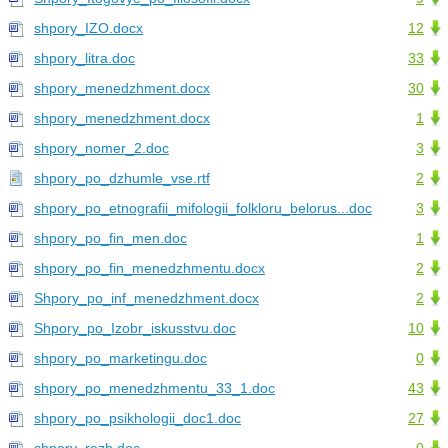
shpory_IZO.docx
12
shpory_litra.doc
33
shpory_menedzhment.docx
30
shpory_menedzhment.docx
1
shpory_nomer_2.doc
3
shpory_po_dzhumle_vse.rtf
2
shpory_po_etnografii_mifologii_folkloru_belorus...doc
3
shpory_po_fin_men.doc
1
shpory_po_fin_menedzhmentu.docx
2
Shpory_po_inf_menedzhment.docx
2
Shpory_po_Izobr_iskusstvu.doc
10
shpory_po_marketingu.doc
0
shpory_po_menedzhmentu_33_1.doc
43
shpory_po_psikhologii_doc1.doc
27