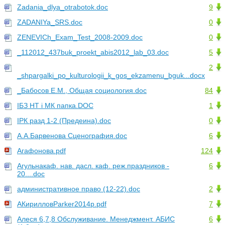
Zadania_dlya_otrabotok.doc
9
ZADANIYa_SRS.doc
0
ZENEVICh_Exam_Test_2008-2009.doc
0
_112012_437buk_proekt_abis2012_lab_03.doc
5
2
_shpargalki_po_kulturologii_k_gos_ekzamenu_bguk...docx
_Бабосов Е.М., Общая социология.doc
84
ІБЗ НТ і МК папка.DOC
1
ІРК разд 1-2 (Предеина).doc
0
А.А.Барвенова Сценография.doc
6
Агафонова.pdf
124
Агульнакаф. нав. дасл. каф. реж.праздников -
6
20....doc
административное право (12-22).doc
2
АКирилловParker2014p.pdf
7
Алеся 6,7,8 Обслуживание. Менеджмент. АБИС
6