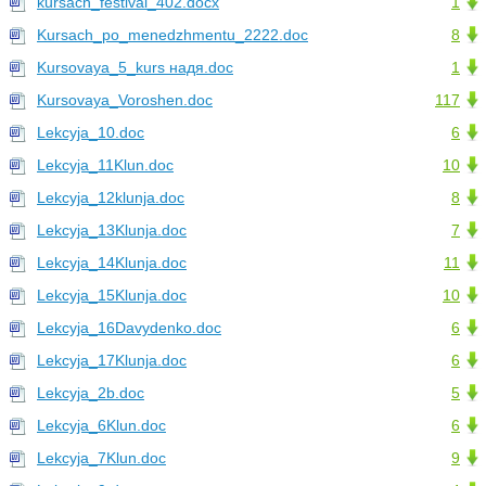
kursach_festival_402.docx
1
Kursach_po_menedzhmentu_2222.doc
8
Kursovaya_5_kurs надя.doc
1
Kursovaya_Voroshen.doc
117
Lekcyja_10.doc
6
Lekcyja_11Klun.doc
10
Lekcyja_12klunja.doc
8
Lekcyja_13Klunja.doc
7
Lekcyja_14Klunja.doc
11
Lekcyja_15Klunja.doc
10
Lekcyja_16Davydenko.doc
6
Lekcyja_17Klunja.doc
6
Lekcyja_2b.doc
5
Lekcyja_6Klun.doc
6
Lekcyja_7Klun.doc
9