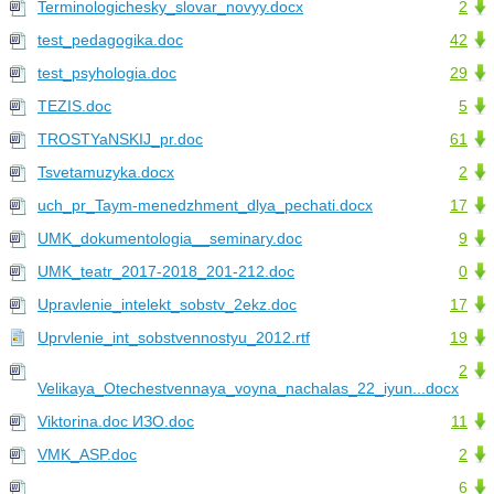
Terminologichesky_slovar_novyy.docx
2
test_pedagogika.doc
42
test_psyhologia.doc
29
TEZIS.doc
5
TROSTYaNSKIJ_pr.doc
61
Tsvetamuzyka.docx
2
uch_pr_Taym-menedzhment_dlya_pechati.docx
17
UMK_dokumentologia__seminary.doc
9
UMK_teatr_2017-2018_201-212.doc
0
Upravlenie_intelekt_sobstv_2ekz.doc
17
Uprvlenie_int_sobstvennostyu_2012.rtf
19
2
Velikaya_Otechestvennaya_voyna_nachalas_22_iyun...docx
Viktorina.doc ИЗО.doc
11
VMK_ASP.doc
2
6