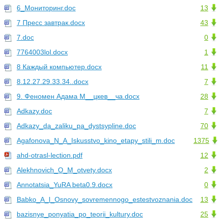
6_Мониторинг.doc
13
7 Пресс завтрак.docx
43
7.doc
0
7764003lol.docx
1
8 Каждый компьютер.docx
11
8.12.27.29.33.34..docx
7
9. Феномен Адама М__цкев__ча.docx
28
Adkazy.doc
7
Adkazy_da_zaliku_pa_dystsypline.doc
70
Agafonova_N_A_Iskusstvo_kino_etapy_stili_m.doc
1375
ahd-otrasl-lection.pdf
12
Alekhnovich_O_M_otvety.docx
2
Annotatsia_YuRA beta0.9.docx
0
Babko_A_I_Osnovy_sovremennogo_estestvoznania.doc
13
bazisnye_ponyatia_po_teorii_kultury.doc
25