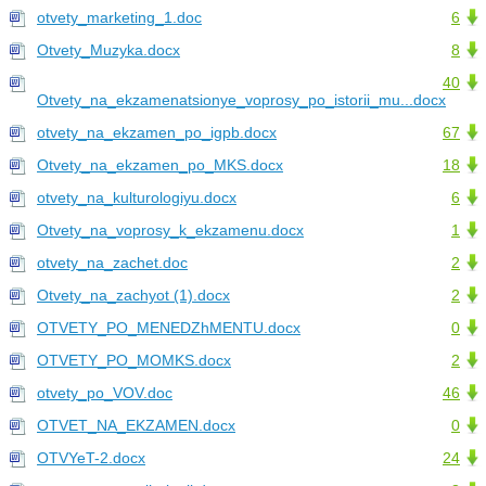
otvety_marketing_1.doc
6
Otvety_Muzyka.docx
8
40
Otvety_na_ekzamenatsionye_voprosy_po_istorii_mu...docx
otvety_na_ekzamen_po_igpb.docx
67
Otvety_na_ekzamen_po_MKS.docx
18
otvety_na_kulturologiyu.docx
6
Otvety_na_voprosy_k_ekzamenu.docx
1
otvety_na_zachet.doc
2
Otvety_na_zachyot (1).docx
2
OTVETY_PO_MENEDZhMENTU.docx
0
OTVETY_PO_MOMKS.docx
2
otvety_po_VOV.doc
46
OTVET_NA_EKZAMEN.docx
0
OTVYeT-2.docx
24