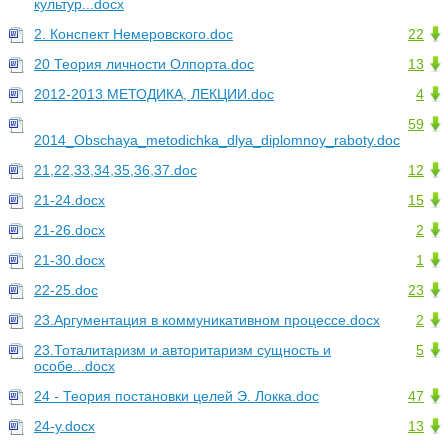
культур...docx
2. Конспект Немеровского.doc
22
20 Теория личности Олпорта.doc
13
2012-2013 МЕТОДИКА, ЛЕКЦИИ.doc
4
59
2014_Obschaya_metodichka_dlya_diplomnoy_raboty.doc
21,22,33,34,35,36,37.doc
12
21-24.docx
15
21-26.docx
2
21-30.docx
1
22-25.doc
23
23.Аргументация в коммуникативном процессе.docx
2
23.Тоталитаризм и авторитаризм сущность и
5
особе...docx
24 - Теория постановки целей Э. Локка.doc
47
24-y.docx
13