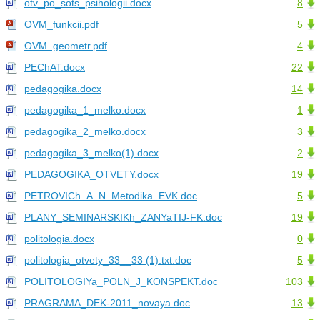
otv_po_sots_psihologii.docx
8
OVM_funkcii.pdf
5
OVM_geometr.pdf
4
PEChAT.docx
22
pedagogika.docx
14
pedagogika_1_melko.docx
1
pedagogika_2_melko.docx
3
pedagogika_3_melko(1).docx
2
PEDAGOGIKA_OTVETY.docx
19
PETROVICh_A_N_Metodika_EVK.doc
5
PLANY_SEMINARSKIKh_ZANYaTIJ-FK.doc
19
politologia.docx
0
politologia_otvety_33__33 (1).txt.doc
5
POLITOLOGIYa_POLN_J_KONSPEKT.doc
103
PRAGRAMA_DEK-2011_novaya.doc
13