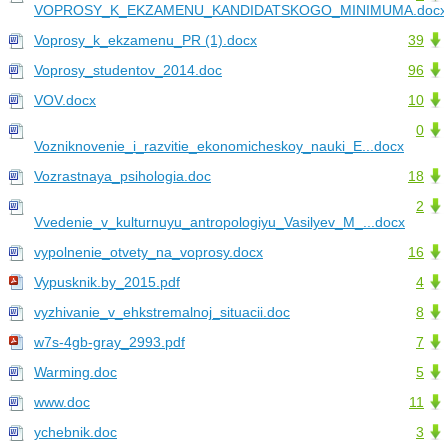
VOPROSY_K_EKZAMENU_KANDIDATSKOGO_MINIMUMA.docx
Voprosy_k_ekzamenu_PR (1).docx
39
Voprosy_studentov_2014.doc
96
VOV.docx
10
0
Vozniknovenie_i_razvitie_ekonomicheskoy_nauki_E...docx
Vozrastnaya_psihologia.doc
18
2
Vvedenie_v_kulturnuyu_antropologiyu_Vasilyev_M_...docx
vypolnenie_otvety_na_voprosy.docx
16
Vypusknik.by_2015.pdf
4
vyzhivanie_v_ehkstremalnoj_situacii.doc
8
w7s-4gb-gray_2993.pdf
7
Warming.doc
5
www.doc
11
ychebnik.doc
3