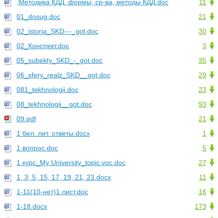
,Методика КДД, формы, ср-ва, методы КДД.doc
11
01_dosug.doc
21
02_istoria_SKD---_got.doc
30
02_Конспект.doc
3
05_subekty_SKD_-_got.doc
35
06_sfery_realz_SKD__got.doc
29
081_tekhnologii.doc
23
08_tekhnologii__got.doc
93
09.pdf
21
1 бел. лит. ответы.docx
1
1 вопрос.doc
5
1 курс_My University_topic voc.doc
27
1, 3, 5, 15, 17, 19, 21, 23.docx
11
1-11(10-нет)1 лист.doc
16
1-18.docx
173