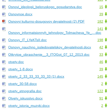
Osnovi_ideologii_beloruskogo_gosudarstva.doc
15
Osnovnoe.docx
39
Osnovyi kulturno-dosugovoy deyatelnosti (2).PDF
182
141
Osnovy_informatsionnyh_tehnology_Tolmacheva_Ye_....doc
Osnovy_IT_LYeKTsII.doc
198
Osnovy_nauchno_issledovatelskoy_deyatelnosti.docx
42
Otkrytoe_obraschenie__3_ITOGot_07_12_2013.doc
33
otvety.doc
46
otvety_1-8.docx
39
otvety_2_33_33_33_33_33 (1).docx
145
otvety_30-58.docx
2
otvety_etnografia.doc
122
Otvety_iskusstvo.docx
91
otvety_istoria_muzyki.docx
2