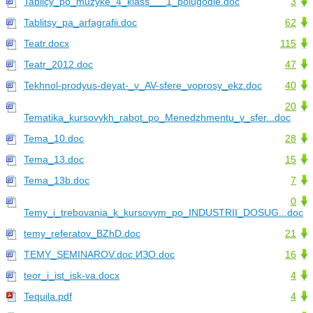
Tablicy_po_muzyke_4_klass___1_polugodie.doc
3
Tablitsy_pa_arfagrafii.doc
62
Teatr.docx
115
Teatr_2012.doc
47
Tekhnol-prodyus-deyat-_v_AV-sfere_voprosy_ekz.doc
40
20
Tematika_kursovykh_rabot_po_Menedzhmentu_v_sfer...doc
Tema_10.doc
28
Tema_13.doc
15
Tema_13b.doc
7
0
Temy_i_trebovania_k_kursovym_po_INDUSTRII_DOSUG...doc
temy_referatov_BZhD.doc
21
TEMY_SEMINAROV.doc ИЗО.doc
16
teor_i_ist_isk-va.docx
4
Tequila.pdf
4