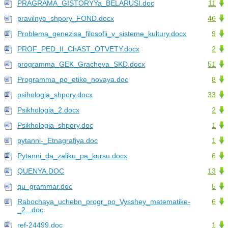
PRAGRAMA_GISTORYYa_BELARUSI.doc
11
pravilnye_shpory_FOND.docx
46
Problema_genezisa_filosofii_v_sisteme_kultury.docx
9
PROF_PED_II_ChAST_OTVETY.docx
2
programma_GEK_Gracheva_SKD.docx
51
Programma_po_etike_novaya.doc
8
psihologia_shpory.docx
33
Psikhologia_2.docx
2
Psikhologia_shpory.doc
1
pytanni-_Etnagrafiya.doc
1
Pytanni_da_zaliku_pa_kursu.docx
6
QUENYA.DOC
13
qu_grammar.doc
5
Rabochaya_uchebn_progr_po_Vysshey_matematike-
6
_2...doc
ref-24499.doc
1