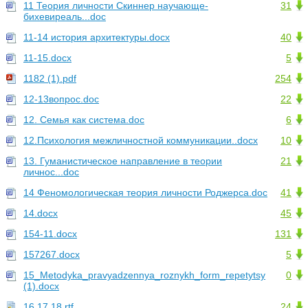
11 Теория личности Скиннер научающе-
31
бихевиреаль...doc
11-14 история архитектуры.docx
40
11-15.docx
5
1182 (1).pdf
254
12-13вопрос.doc
22
12. Семья как система.doc
6
12.Психология межличностной коммуникации..docx
10
13. Гуманистическое направление в теории
21
личнос...doc
14 Феномологическая теория личности Роджерса.doc
41
14.docx
45
154-11.docx
131
157267.docx
5
15_Metodyka_pravyadzennya_roznykh_form_repetytsy
0
(1).docx
16,17,18.rtf
24