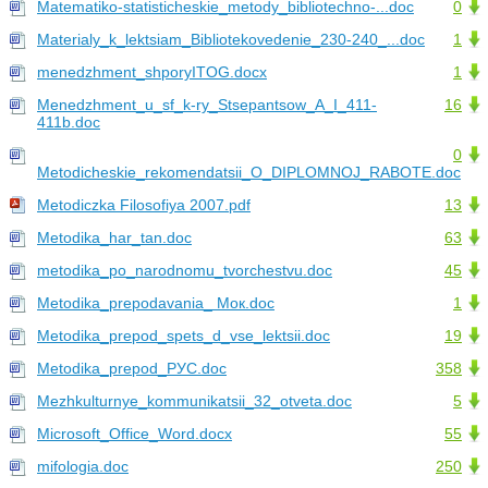
Matematiko-statisticheskie_metody_bibliotechno-...doc
0
Materialy_k_lektsiam_Bibliotekovedenie_230-240_...doc
1
menedzhment_shporyITOG.docx
1
Menedzhment_u_sf_k-ry_Stsepantsow_A_I_411-
16
411b.doc
0
Metodicheskie_rekomendatsii_O_DIPLOMNOJ_RABOTE.doc
Metodiczka Filosofiya 2007.pdf
13
Metodika_har_tan.doc
63
metodika_po_narodnomu_tvorchestvu.doc
45
Metodika_prepodavania_ Мок.doc
1
Metodika_prepod_spets_d_vse_lektsii.doc
19
Metodika_prepod_РУС.doc
358
Mezhkulturnye_kommunikatsii_32_otveta.doc
5
Microsoft_Office_Word.docx
55
mifologia.doc
250