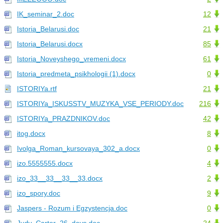
IK_seminar_2.doc
12
Istoria_Belarusi.doc
21
Istoria_Belarusi.docx
85
Istoria_Noveyshego_vremeni.docx
61
Istoria_predmeta_psikhologii (1).docx
0
ISTORIYa.rtf
21
ISTORIYa_ISKUSSTV_MUZYKA_VSE_PERIODY.doc
216
ISTORIYa_PRAZDNIKOV.doc
42
itog.docx
8
Ivolga_Roman_kursovaya_302_a.docx
0
izo.5555555.docx
4
izo_33__33__33__33.docx
2
izo_spory.doc
9
Jaspers - Rozum i Egzystencja.doc
0