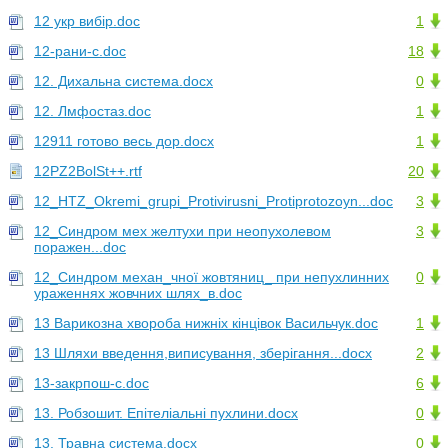
12 укр вибір.doc
1
12-рани-с.doc
18
12. Дихальна система.docx
0
12. Лмфостаз.doc
1
12911 готово весь дор.docx
1
12PZ2BolSt++.rtf
20
12_HTZ_Okremi_grupi_Protivirusni_Protiprotozoyn...doc
3
12_Синдром мех желтухи при неопухолевом
3
поражен...doc
12_Синдром механ_чної жовтяниц_ при непухлинних
0
ураженнях жовчних шлях_в.doc
13 Варикозна хвороба нижніх кінцівок Васильчук.doc
1
13 Шляхи введення,виписування, зберігання...docx
2
13-закрпош-с.doc
6
13. Робзошит. Епітеліальні пухлини.docx
0
13. Травна система.docx
0