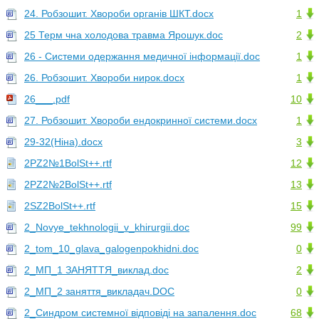
24. Робзошит. Хвороби органів ШКТ.docx
1
25 Терм чна холодова травма Ярошук.doc
2
26 - Системи одержання медичної інформації.doc
1
26. Робзошит. Хвороби нирок.docx
1
26___.pdf
10
27. Робзошит. Хвороби ендокринної системи.docx
1
29-32(Ніна).docx
3
2PZ2№1BolSt++.rtf
12
2PZ2№2BolSt++.rtf
13
2SZ2BolSt++.rtf
15
2_Novye_tekhnologii_v_khirurgii.doc
99
2_tom_10_glava_galogenpokhidni.doc
0
2_МП_1 ЗАНЯТТЯ_виклад.doc
2
2_МП_2 заняття_викладач.DOC
0
2_Синдром системної відповіді на запалення.doc
68