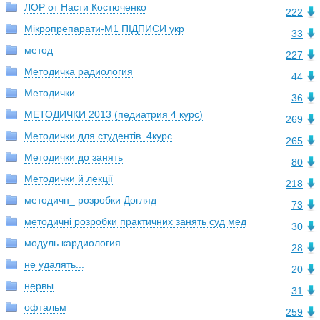
ЛОР от Насти Костюченко
222
Мікропрепарати-М1 ПІДПИСИ укр
33
метод
227
Методичка радиология
44
Методички
36
МЕТОДИЧКИ 2013 (педиатрия 4 курс)
269
Методички для студентів_4курс
265
Методички до занять
80
Методички й лекції
218
методичн_ розробки Догляд
73
методичні розробки практичних занять суд мед
30
модуль кардиология
28
не удалять...
20
нервы
31
офтальм
259