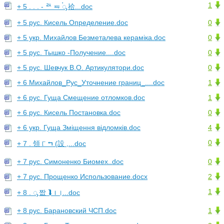
1
+ 5 . . . - ꥬ ⥧ ࠭ᯮ 祫...doc
+ 5 рус. Кисель Определение.doc
0
+ 5 укр. Михайлов Безметалева кераміка.doc
0
+ 5 рус. Тышко -Получение....doc
0
+ 5 рус. Шевчук В.О. Артикулятори.doc
0
+ 6 Михайлов_Рус_Уточнение границ_....doc
1
+ 6 рус. Гуща Смещение отломков.doc
1
+ 6 рус. Кисель Постановка.doc
0
+ 6 укр. Гуща Зміщення відломків.doc
4
0
+ 7 . 領 ୮ ⮢ (設 ,...doc
+ 7 рус. Симоненко Биомех..doc
0
+ 7 рус. Прощенко Использование.docx
2
1
+ 8 . ᯮ 짮 ⮯ ᪨ ।...doc
+ 8 рус. Барановский ЧСП.doc
1