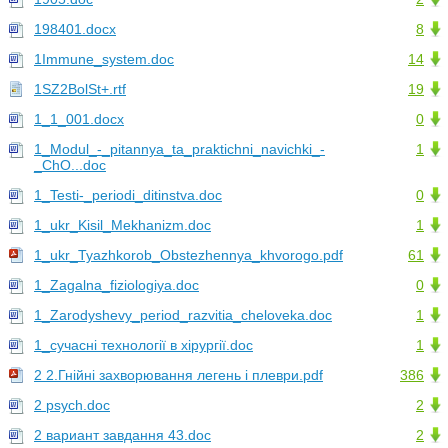
198401.docx
8
1Immune_system.doc
14
1SZ2BolSt+.rtf
19
1_1_001.docx
0
1_Modul_-_pitannya_ta_praktichni_navichki_-
1
_ChO...doc
1_Testi-_periodi_ditinstva.doc
0
1_ukr_Kisil_Mekhanizm.doc
1
1_ukr_Tyazhkorob_Obstezhennya_khvorogo.pdf
61
1_Zagalna_fiziologiya.doc
0
1_Zarodyshevy_period_razvitia_cheloveka.doc
1
1_сучасні технології в хірургії.doc
1
2 2.Гнiйнi захворювання легень i плеври.pdf
386
2 psych.doc
2
2 вариант завдання 43.doc
2