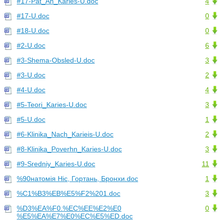
#17-Pat_An_Karies-U.doc
4
#17-U.doc
0
#18-U.doc
0
#2-U.doc
6
#3-Shema-Obsled-U.doc
3
#3-U.doc
2
#4-U.doc
4
#5-Teori_Karies-U.doc
3
#5-U.doc
1
#6-Klinika_Nach_Karieis-U.doc
2
#8-Klinika_Poverhn_Karies-U.doc
3
#9-Sredniy_Karies-U.doc
11
%90натомія Ніс, Гортань, Бронхи.doc
1
%C1%B3%EB%E5%F2%201.doc
3
%D3%EA%F0.%EC%EE%E2%E0
0
%E5%EA%E7%E0%EC%E5%ED.doc