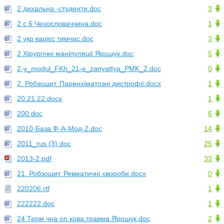
2 дихальна -студенти.doc
3
2 с 6 Чехословаччина.doc
1
2 укр карієс тимчас.doc
3
2 Хірургічні маніпуляції Ярошук.doc
5
2-y_modul_FKh_21-e_zanyattya_PMK_2.doc
0
2. Робзошит. Паренхіматозні дистрофії.docx
1
20.21.22.docx
1
200.doc
6
2010-База Ф-А-Мод-2.doc
14
2011_rus (3).doc
25
2013-2.pdf
33
21. Робзошит. Ревматичні хвороби.docx
0
220206.rtf
1
222222.doc
1
24 Терм чна оп кова травма Ярошук.doc
2