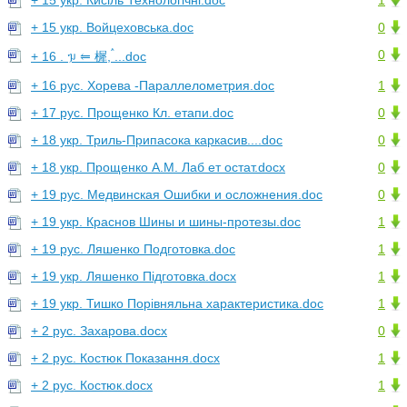
+ 15 укр. Кисіль Технологічні.doc
1
+ 15 укр. Войцеховська.doc
0
0
+ 16 . ᥭ ⥢ 樨, ࠧ...doc
+ 16 рус. Хорева -Параллелометрия.doc
1
+ 17 рус. Прощенко Кл. етапи.doc
0
+ 18 укр. Триль-Припасока каркасив....doc
0
+ 18 укр. Прощенко А.М. Лаб ет остат.docx
0
+ 19 рус. Медвинская Ошибки и осложнения.doc
0
+ 19 укр. Краснов Шины и шины-протезы.doc
1
+ 19 рус. Ляшенко Подготовка.doc
1
+ 19 укр. Ляшенко Підготовка.docx
1
+ 19 укр. Тишко Порівняльна характеристика.doc
1
+ 2 рус. Захарова.docx
0
+ 2 рус. Костюк Показання.docx
1
+ 2 рус. Костюк.docx
1