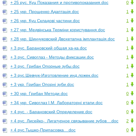
+ 25 рус. Куц Показания и противопоказания.doc
0
+ 25 укр. Прощенко Адаптація.doc
1
+ 26 укр. Куц Складові частини.doc
1
+ 27 укр. Медвінська Терміни користування.doc
1
+ 28 укр. Шинчуковский Двохетапна імплантація.doc
1
+ 3 рус. Барановский общая ха-ка.doc
1
+ 3 рус. Сивоглаз - Методы фиксации.doc
1
+ 3 рус. Грибан Опорные зубы.doc
1
+ 3 рус.Шевчук-Изготовление инд.ложек.doc
1
+ 3 укр. Грибан Опорні зуби.doc
1
+ 30 укр. Грибан Методи.doc
0
+ 34 укр. Сивоглаз І.М. Лабораторні етапи.doc
0
+ 4 рус. - Барановский Определение.doc
0
+ 4 рус. Лисейко-. Лигатурное связывание зубов....doc
2
+ 4 рус.Тышко-Припасовка....doc
0