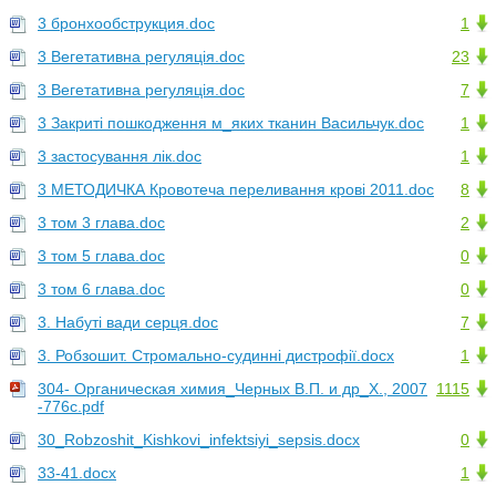
3 бронхообструкция.doc
1
3 Вегетативна регуляцiя.doc
23
3 Вегетативна регуляцiя.doc
7
3 Закриті пошкодження м_яких тканин Васильчук.doc
1
3 застосування лік.doc
1
3 МЕТОДИЧКА Кровотеча переливання крові 2011.doc
8
3 том 3 глава.doc
2
3 том 5 глава.doc
0
3 том 6 глава.doc
0
3. Набуті вади серця.doc
7
3. Робзошит. Стромально-судинні дистрофії.docx
1
304- Органическая химия_Черных В.П. и др_Х., 2007
1115
-776с.pdf
30_Robzoshit_Kishkovi_infektsiyi_sepsis.docx
0
33-41.docx
1