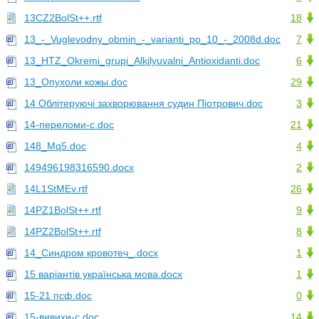
13CZ2BolSt++.rtf
18
13_-_Vuglevodny_obmin_-_varianti_po_10_-_2008d.doc
7
13_HTZ_Okremi_grupi_Alkilyuvalni_Antioxidanti.doc
6
13_Опухоли кожы.doc
29
14 Облітеруючі захворювання судин Піотрович.doc
3
14-переломи-с.doc
21
148_Mq5.doc
4
149496198316590.docx
2
14L1StMEv.rtf
26
14PZ1BolSt++.rtf
9
14PZ2BolSt++.rtf
8
14_Синдром кровотеч_.docx
1
15 варіантів українська мова.docx
1
15-21 псф.doc
0
15-вивихи-с.doc
14