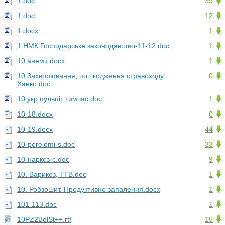
1.doc
39
1.doc
12
1.docx
1
1.НМК Господарське законодавство-11-12.doc
1
10 анемії.docx
1
10 Захворювання, пошкодження стравоходу
0
Ханко.doc
10 укр пульпіт тимчас.doc
1
10-18.docx
0
10-19.docx
44
10-perelomi-s.doc
33
10-наркоз-с.doc
9
10. Варикоз, ТГВ.doc
1
10. Робзошит. Продуктивне запалення.docx
1
101-113.doc
1
10PZ2BolSt++.rtf
15