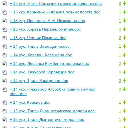
+ 13 укр Тишко Показание к восстановлению.doc
0
+ 13 укр. Корнієнко Фиксасия повних протез.doc
1
+ 13 укр. Прощенко А.М. Показання.doc
1
+ 13 укр. Хорева Паралелометрія.doc
0
+ 13 укр. Черних Помилки.doc
2
+ 14 рус. Триль Замещение.doc
1
+ 14 рус. Хорева - Кламмера.doc
1
+ 14 рус. Ляшенко Комбинир. коронки.doc
2
+ 14 рус. Тяжкороб Коррекция.doc
0
+ 14 укр. Триль Заміщення.doc
2
+ 14 укр. -Тяжкороб -Обробка повних знімних
0
про...doc
+ 14 укр. Краснов.doc
1
+ 15 рус. Триль Диагностические модели.doc
1
+ 15 укр. Триль Діагностичні моделі.doc
1