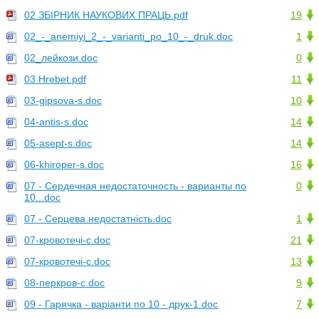
02.ЗБІРНИК НАУКОВИХ ПРАЦЬ.pdf
19
02_-_anemiyi_2_-_varianti_po_10_-_druk.doc
1
02_лейкози.doc
0
03 Hrebet.pdf
11
03-gipsova-s.doc
10
04-antis-s.doc
14
05-asept-s.doc
14
06-khiroper-s.doc
16
07 - Сердечная недостаточность - варианты по
0
10...doc
07 - Серцева недостатність.doc
1
07-кровотечі-с.doc
21
07-кровотечі-с.doc
13
08-перкров-с.doc
9
09 - Гарячка - варіанти по 10 - друк-1.doc
7