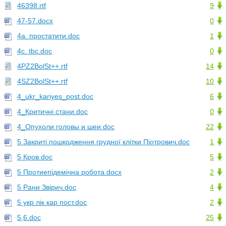
46398.rtf
9
47-57.docx
0
4a. простатити.doc
1
4c. tbc.doc
0
4PZ2BolSt++.rtf
14
4SZ2BolSt++.rtf
10
4_ukr_kariyes_post.doc
6
4_Критичні стани.doc
0
4_Опухоли головы и шеи.doc
22
5 Закриті пошкодження грудної клітки Піотрович.doc
1
5 Кров.doc
5
5 Протиепідемічна робота.docx
2
5 Рани Звірич.doc
4
5 укр лік кар пост.doc
2
5,6.doc
25