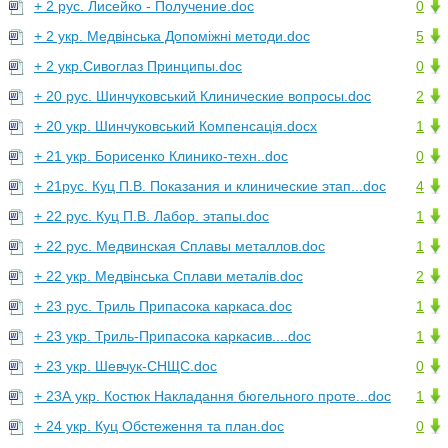
+ 2 рус. Лисейко - Получение.doc
0
+ 2 укр. Медвінська Допоміжні методи.doc
5
+ 2 укр.Сивоглаз Принципы.doc
0
+ 20 рус. Шинчуковський Клинические вопросы.doc
2
+ 20 укр. Шинчуковський Компенсація.docx
1
+ 21 укр. Борисенко Клинико-техн..doc
0
+ 21рус. Куц П.В. Показания и клинические этап...doc
4
+ 22 рус. Куц П.В. Лабор. этапы.doc
1
+ 22 рус. Медвинская Сплавы металлов.doc
1
+ 22 укр. Медвінська Сплави металів.doc
2
+ 23 рус. Триль Припасока каркаса.doc
1
+ 23 укр. Триль-Припасока каркасив....doc
1
+ 23 укр. Шевчук-СНЩС.doc
0
+ 23А укр. Костюк Накладання бюгельного проте...doc
1
+ 24 укр. Куц Обстеження та план.doc
0