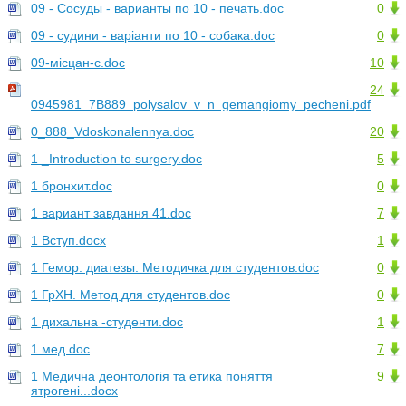
09 - Сосуды - варианты по 10 - печать.doc
0
09 - судини - варіанти по 10 - собака.doc
0
09-місцан-с.doc
10
24
0945981_7B889_polysalov_v_n_gemangiomy_pecheni.pdf
0_888_Vdoskonalennya.doc
20
1 _Introduction to surgery.doc
5
1 бронхит.doc
0
1 вариант завдання 41.doc
7
1 Вступ.docx
1
1 Гемор. диатезы. Методичка для студентов.doc
0
1 ГрХН. Метод для студентов.doc
0
1 дихальна -студенти.doc
1
1 мед.doc
7
1 Медична деонтологія та етика поняття
9
ятрогені...docx