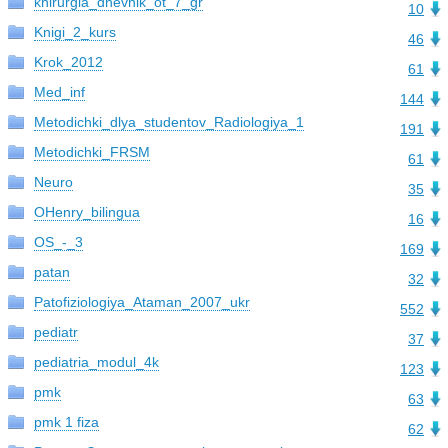
khirurgia_dnevnik_ot_7_gr
10
Knigi_2_kurs
46
Krok_2012
61
Med_inf
144
Metodichki_dlya_studentov_Radiologiya_1
191
Metodichki_FRSM
61
Neuro
35
OHenry_bilingua
16
OS_-_3
169
patan
32
Patofiziologiya_Ataman_2007_ukr
552
pediatr
37
pediatria_modul_4k
123
pmk
63
pmk 1 fiza
62