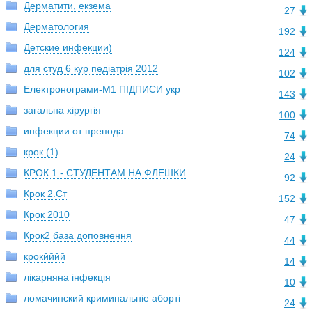
Дерматити, екзема
27
Дерматология
192
Детские инфекции)
124
для студ 6 кур педіатрія 2012
102
Електронограми-М1 ПІДПИСИ укр
143
загальна хірургія
100
инфекции от препода
74
крок (1)
24
КРОК 1 - СТУДЕНТАМ НА ФЛЕШКИ
92
Крок 2.Ст
152
Крок 2010
47
Крок2 база доповнення
44
крокйййй
14
лікарняна інфекція
10
ломачинский криминальніе аборті
24