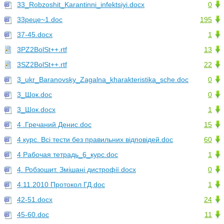
33_Robzoshit_Karantinni_infektsiyi.docx
0
33реце~1.doc
195
37-45.docx
1
3PZ2BolSt++.rtf
13
3SZ2BolSt++.rtf
22
3_ukr_Baranovsky_Zagalna_kharakteristika_sche.doc
0
3_Шок.doc
0
3_Шок.docx
1
4 .Гречаний Денис.doc
15
4 курс. Всі тести без правильних відповідей.doc
60
4 Рабочая тетрадь_6_курс.doc
1
4. Робзошит. Змішані дистрофії.docx
0
4.11.2010 Протокол ГД.doc
1
42-51.docx
24
45-60.doc
11