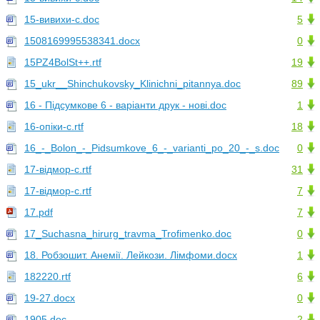
15-вивихи-с.doc
5
1508169995538341.docx
0
15PZ4BolSt++.rtf
19
15_ukr__Shinchukovsky_Klinichni_pitannya.doc
89
16 - Підсумкове 6 - варіанти друк - нові.doc
1
16-опіки-с.rtf
18
16_-_Bolon_-_Pidsumkove_6_-_varianti_po_20_-_s.doc
0
17-відмор-с.rtf
31
17-відмор-с.rtf
7
17.pdf
7
17_Suchasna_hirurg_travma_Trofimenko.doc
0
18. Робзошит. Анемії. Лейкози. Лімфоми.docx
1
182220.rtf
6
19-27.docx
0
1905.doc
2