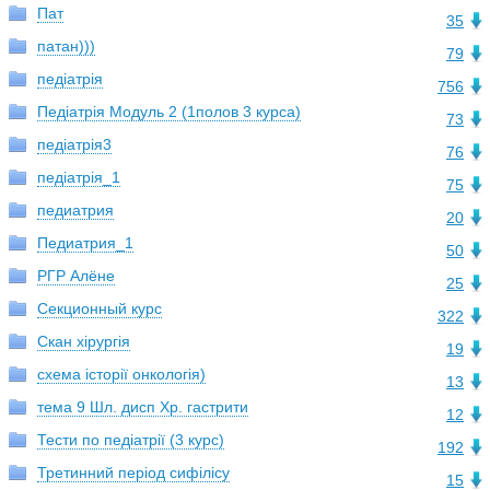
Пат
35
патан)))
79
педіатрія
756
Педіатрія Модуль 2 (1полов 3 курса)
73
педіатрія3
76
педіатрія_1
75
педиатрия
20
Педиатрия_1
50
РГР Алёне
25
Секционный курс
322
Скан хірургія
19
схема історії онкологія)
13
тема 9 Шл. дисп Хр. гастрити
12
Тести по педіатрії (3 курс)
192
Третинний період сифілісу
15