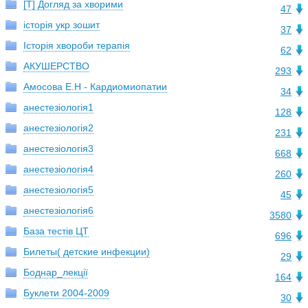
[T] Догляд за хворими
47
історія укр зошит
37
Історія хвороби терапія
62
АКУШЕРСТВО
293
Амосова Е.Н - Кардиомиопатии
34
анестезіологія1
128
анестезіологія2
231
анестезіологія3
668
анестезіологія4
260
анестезіологія5
45
анестезіологія6
3580
База тестiв ЦТ
696
Билеты( детские инфекции)
29
Боднар_лекції
164
Буклети 2004-2009
30