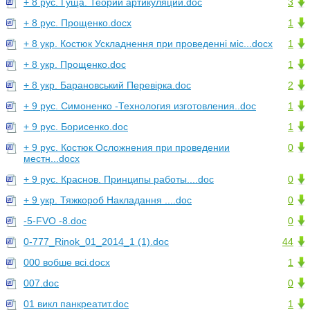
+ 8 рус. Гуща. Теории артикуляции.doc
3
+ 8 рус. Прощенко.docx
1
+ 8 укр. Костюк Ускладнення при проведенні міс...docx
1
+ 8 укр. Прощенко.doc
1
+ 8 укр. Барановський Перевірка.doc
2
+ 9 рус. Симоненко -Технология изготовления..doc
1
+ 9 рус. Борисенко.doc
1
+ 9 рус. Костюк Осложнения при проведении
0
местн...docx
+ 9 рус. Краснов. Принципы работы....doc
0
+ 9 укр. Тяжкороб Накладання ....doc
0
-5-FVO -8.doc
0
0-777_Rinok_01_2014_1 (1).doc
44
000 вобше всі.docx
1
007.doc
0
01 викл панкреатит.doc
1