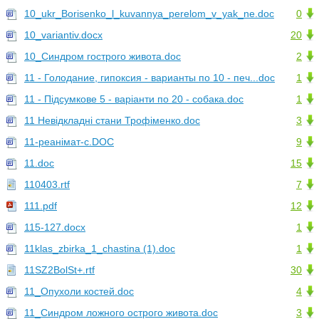
10_ukr_Borisenko_l_kuvannya_perelom_v_yak_ne.doc
0
10_variantiv.docx
20
10_Синдром гострого живота.doc
2
11 - Голодание, гипоксия - варианты по 10 - печ...doc
1
11 - Підсумкове 5 - варіанти по 20 - собака.doc
1
11 Невідкладні стани Трофіменко.doc
3
11-реанімат-с.DOC
9
11.doc
15
110403.rtf
7
111.pdf
12
115-127.docx
1
11klas_zbirka_1_chastina (1).doc
1
11SZ2BolSt+.rtf
30
11_Опухоли костей.doc
4
11_Синдром ложного острого живота.doc
3