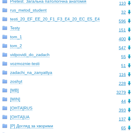
Pretest. Загальна патологічна анатомія
110
rus_metod_student
32
testi_20_EF_EE_20_F1_F3_E4_20_EC_E5_E4
596
Testy
151
tom_1
400
tom_2
547
vidpovidi_do_zadach
55
vozmoznie-testi
51
zadachi_na_zanyattya
116
zoshyt
228
[MB]
3279
[MIN]
44
[OHTA]RUS
393
[OHTA]UA
137
[P] Догляд за хворими
65