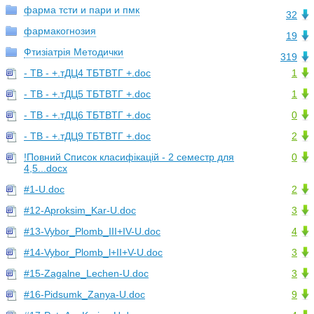
фарма тсти и пари и пмк
32
фармакогнозия
19
Фтизіатрія Методички
319
- TВ - +.тДЦ4 TБTВTГ +.doc
1
- TВ - +.тДЦ5 TБTВTГ +.doc
1
- TВ - +.тДЦ6 TБTВTГ +.doc
0
- TВ - +.тДЦ9 TБTВTГ +.doc
2
!Повний Список класифікацій - 2 семестр для
0
4,5...docx
#1-U.doc
2
#12-Aproksim_Kar-U.doc
3
#13-Vybor_Plomb_III+IV-U.doc
4
#14-Vybor_Plomb_l+II+V-U.doc
3
#15-Zagalne_Lechen-U.doc
3
#16-Pidsumk_Zanya-U.doc
9