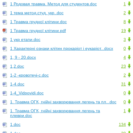
1 Родовая травма. Метод для студентов.doc
1
1 тема метод.студ. укр..doc
2
1 Травма грудної клітини.doc
8
1 Травма грудної клітини.pdf
19
1 укр етапи.doc
3
1 Характерні ознаки клітин прокаріот і еукаріот...docx
0
1, 9 - 20.docx
4
1,2.doc
23
1-2 -кровотечі-с.doc
2
1-4.doc
31
1-4_Vidpovidi.doc
0
1. Травма ОГК, гнійні захворювання легень та пл...doc
0
1. Травма ОГК, гнійні захворювання легень та
1
плеври.doc
1.doc
134