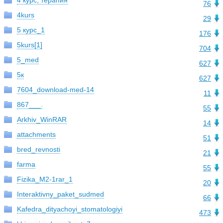
4 курс, терапия
76
4kurs
29
5 курс_1
176
5kurs[1]
704
5_med
627
5к
627
7604_download-med-14
11
867___.
55
Arkhiv_WinRAR
14
attachments
51
bred_revnosti
21
farma
55
Fizika_M2-1rar_1
20
Interaktivny_paket_sudmed
66
Kafedra_dityachoyi_stomatologiyi
473