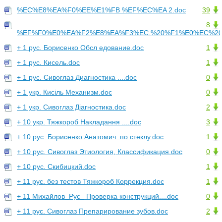
%EC%E8%EA%F0%EE%E1%FB %EF%EC%EA 2.doc
39
8
%EF%F0%E0%EA%F2%E8%EA%F3%EC.%20%F1%E0%EC%20%
+ 1 рус. Борисенко Обсл едование.doc
1
+ 1 рус. Кисель.doc
1
+ 1 рус. Сивоглаз Диагностика ....doc
0
+ 1 укр. Кисіль Механизм.doc
0
+ 1 укр. Сивоглаз Діагностика.doc
2
+ 10 укр. Тяжкороб Накладання ....doc
3
+ 10 рус. Борисенко Анатомич. по стеклу.doc
1
+ 10 рус. Сивоглаз Этиология, Классификация.doc
0
+ 10 рус. Скибицкий.doc
1
+ 11 рус. без тестов Тяжкороб Коррекция.doc
1
+ 11 Михайлов_Рус_ Проверка конструкций....doc
0
+ 11 рус. Сивоглаз Препарирование зубов.doc
2