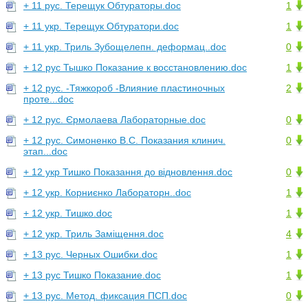
+ 11 рус. Терещук Обтураторы.doc
1
+ 11 укр. Терещук Обтуратори.doc
1
+ 11 укр. Триль Зубощелепн. деформац..doc
0
+ 12 рус Тышко Показание к восстановлению.doc
1
+ 12 рус. -Тяжкороб -Влияние пластиночных
2
проте...doc
+ 12 рус. Єрмолаева Лабораторные.doc
0
+ 12 рус. Симоненко В.С. Показания клинич.
0
этап...doc
+ 12 укр Тишко Показання до відновлення.doc
0
+ 12 укр. Корниєнко Лабораторн..doc
1
+ 12 укр. Тишко.doc
1
+ 12 укр. Триль Заміщення.doc
4
+ 13 рус. Черных Ошибки.doc
1
+ 13 рус Тишко Показание.doc
1
+ 13 рус. Метод. фиксация ПСП.doc
0