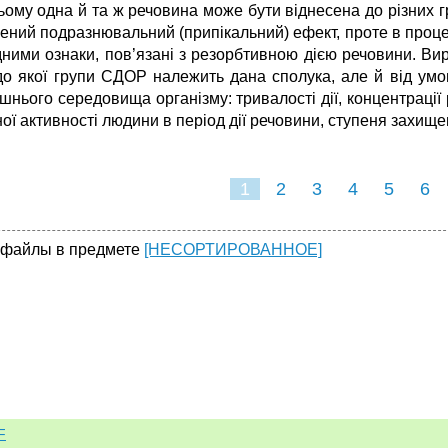
ьому одна й та ж речовина може бути вiднесена до рiзних г
ений подразнювальний (припiкальний) ефект, проте в процес
дними ознаки, пов’язанi з резорбтивною дiєю речовини. Вир
 до якої групи СДОР належить дана сполука, але й вiд умо
шнього середовища органiзму: тривалості дiї, концентрацiї 
ої активності людини в перiод дiї речовини, ступеня захищено
1
2
3
4
5
6
 файлы в предмете
[НЕСОРТИРОВАННОЕ]
F