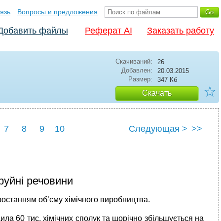
язь
Вопросы и предложения
Добавить файлы
Реферат AI
Заказать работу
Скачиваний:
26
Добавлен:
20.03.2015
Размер:
347 Кб
☆
Скачать
7
8
9
10
Следующая >
>>
руйні речовини
ростанням об’єму хімічного виробництва.
ла 60 тис. хімічних сполук та щорічно збільшується на