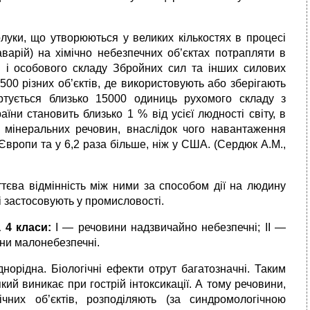
луки, що утворюються у великих кiлькостях в процесi
варiй) на хiмiчно небезпечних об’єктах потрапляти в
 і особового складу Збройних сил та iнших силових
1500 різних об’єктів, де використовують або зберігають
ртується близько 15000 одиниць рухомого складу з
и становить близько 1 % від усієї людності свiту, в
і мiнеральних речовин, внаслідок чого навантаження
ї Європи та у 6,2 раза більше, нiж у США. (Сердюк А.М.,
уттєва вiдмiннiсть між ними за способом дiї на людину
і застосовують у промисловостi.
 4 класи:
І ― речовини надзвичайно небезпечні; ІІ ―
ини малонебезпечні.
орідна. Біологічні ефекти отрут багатозначні. Таким
ий виникає при гострій інтоксикації. А тому речовини,
чних об’єктiв, розподіляють (за синдромологічною