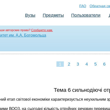
FAQ
Обратная св
Вузы
Предметы
Пользователи
аши авторские права?
Сообщите нам.
тет им. А.А. Богомольца
1
2
3
4
5
6
Тема 6 сильнодіючі от
ний етап світової економіки характеризується неухильним з
ими ВООЗ, на сьогодні кількість отруйних речовин перевищи