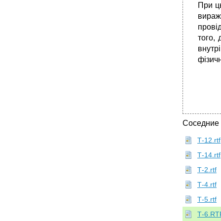
При ц
вираж
прові
того,
внутрi
фiзичн
Соседние
Т-12.rtf
Т-14.rtf
Т-2.rtf
Т-4.rtf
Т-5.rtf
Т-6.RT