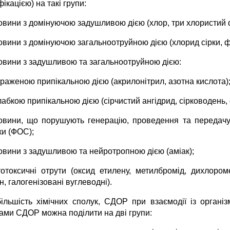
ікацією) на такі групи:
човини з домінуючою задушливою дiєю (хлор, три хлористий 
овини з домінуючою загальноотруйною дiєю (хлорид сiрки, ф
човини з задушливою та загальноотруйною дiєю:
ираженою припікальною дiєю (акрилонiтрил, азотна кислота)
слабкою припікальною дiєю (сiрчистий ангiдрид, сiрководень,
човини, що порушують генерацiю, проведення та передачу
ки (ФОС);
човини з задушливою та нейротропною дiєю (амiак);
тотоксичні отрути (оксид етилену, метилбромід, дихлором
н, галогенiзовані вуглеводні).
більшість хімічних сполук, СДОР при взаємодії із орган
ами СДОР можна подiлити на двi групи: