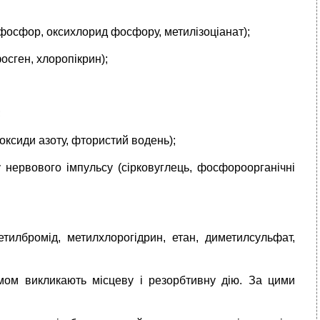
фосфор, оксихлорид фосфору, метилiзоціанат);
осген, хлоропiкрин);
;
 оксиди азоту, фтористий водень);
 нервового iмпульсу (сiрковуглець, фосфороорганічні
етилбромiд, метилхлорогiдрин, етан, диметилсульфат,
ізмом викликають місцеву і резорбтивну дію. За цими