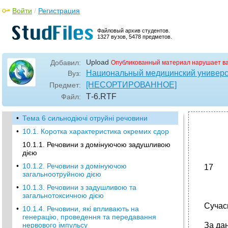
Войти
/
Регистрация
Файловый архив студентов.
1327 вузов, 5478 предметов.
Upload
Добавил:
Опубликованный материал нарушает в
Национальный медицинский универси
Вуз:
[НЕСОРТИРОВАННОЕ]
Предмет:
Т-6
.RTF
Файл:
•
Тема 6 сильнодіючі отруйні речовини
•
10.1. Коротка характеристика окремих сдор
10.1.1. Речовини з домінуючою задушливою
дією
•
10.1.2. Речовини з домінуючою
17
загальноотруйною дією
•
10.1.3. Речовини з задушливою та
загальнотоксичною дією
Сучас
•
10.1.4. Речовини, які впливають на
генерацію, проведення та передавання
нервового імпульсу
За дан