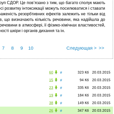
руп СДОР. Це пов’язано з тим, що багато сполук мають
i розвитку iнтоксикацiї можуть посилюватися i ставати
аженiсть резорбтивних ефектiв залежить не тiльки вiд
в, що визначають кiлькiсть речовини, яка надiйшла до
речовини в атмосферi, її фiзико-хiмiчнах властивостей,
стi шкiри і органiв дихання та ін.
7
8
9
10
Следующая >
>>
60
323 Кб
20.03.2015
#
15
94 Кб
20.03.2015
#
23
335 Кб
20.03.2015
#
19
184 Кб
20.03.2015
#
38
149 Кб
20.03.2015
#
26
347 Кб
20.03.2015
#