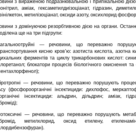
човини з вираженою подразнювальною i припiкальною дiєю 
лонiтрил, амiак, гексаметилдиiзоцiанат, гiдразин, димети
iнiлкетон, метилiзоцiанат, оксиди азоту, оксихлорид фосфор
човини з домінуючою резорбтивною дiєю на органи. Останн
одiлена ще на три підгрупи:
загальноотруйні ― речовини, що переважно порушую
транспортування кисню кров’ю: азотиста кислота, азотна ки
дихальних ферментiв та циклу трикарбонових кислот: синил
хлоретанол; блокатори процесів бiологічного окиснення та 
пентахлорфенол);
йротропні ― речовини, що переважно порушують процес
ьсу (фосфороорганiчнi iнсектициди: дихлофос, меркаптоф
органiчнi iнсектициди: альдрин, дільдрин; амiак, гiдра
бромід);
тотоксичні ― речовини, що переважно порушують метабол
лбромiд, метилхлорид, оксид етилену, етиленамiн
хлордибензофуран).