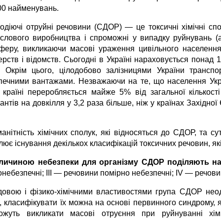
00 найменувань.
одiючi отруйнi речовини (СДОР) ― це токсичнi хiмiчнi спо
слового виробництва i спроможнi у випадку руйнувань (а
феру, викликаючи масовi ураження цивiльного населення
ерств і вiдомств. Сьогодні в Україні нараховується понад 
 Окрім цього, цілодобово залізницями України транспо
печними вантажами. Незважаючи на те, що населення Україн
 країні переробляється майже 5% від загальної кількост
антів на довкiлля у 3,2 раза більше, нiж у країнах Захiдно
манiтнiсть хiмiчних сполук, якi вiдносяться до СДОР, та с
ює iснування декiлькох класифiкацiй токсичних речовин, як
личиною небезпеки для організму СДОР поділяють на
небезпечні; ІІІ ― речовини помірно небезпечні; ІV ― речов
довою і фізико-хімічними властивостями група СДОР неодн
 класифікувати їх можна на основі первинного синдрому, як
ожуть викликати масовi отруєння при руйнуваннi хiмi