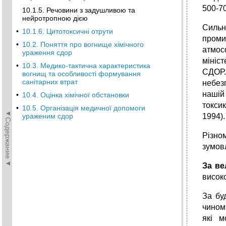
500-7
10.1.5. Речовини з задушливою та
нейротропною дією
Сильн
•
10.1.6. Цитотоксичні отрути
проми
•
10.2. Поняття про вогнище хімічного
атмос
ураження сдор
мiнiст
•
10.3. Медико-тактична характеристика
СДОР.
вогнищ та особливості формування
санітарних втрат
небез
нашій
•
10.4. Оцінка хімічної обстановки
токсик
•
10.5. Організація медичної допомоги
◄Содержание◄
ураженим сдор
1994).
Рiзно
зумовл
За ве
високо
За бу
чином,
якi м