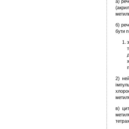
а) ре
(акри
метилв
б) ре
бути п
2) не
iмпул
хлоро
метил
в) ци
мети
тетра