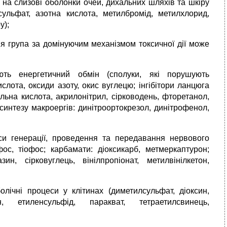
на слизовi оболонки очей, дихальних шляхiв та шкiру
лсульфат, азотна кислота, метилбромiд, метилхлорид,
у);
я група за домiнуючим механiзмом токсичної дiї може
ть енергетичний обмiн (сполуки, якi порушують
слота, оксиди азоту, окис вуглецю; інгiбiтори ланцюга
ьна кислота, акрилонiтрил, сiрководень, фторетанол,
синтезу макроергiв: динiтроортокрезол, динiтрофенол,
и генерацiї, проведення та передавання нервового
ос, тіофос; карбамати: діокcикарб, метмеркаптурон;
зин, сiрковуглець, вiнiлпропiонат, метилвiнiлкетон,
iчнi процеси у клiтинах (диметилсульфат, діоксин,
, етиленсульфід, паракват, тетраетилсвинець,