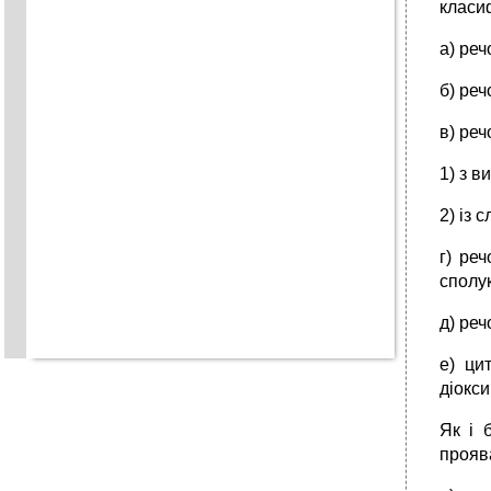
класиф
а) ре
б) реч
в) ре
1) з в
2) iз 
г) ре
сполу
д) ре
е) ци
дiокси
Як і 
прояв