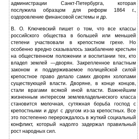
администрации Санкт-Петербурга, которая
послужила образцом для реформ 1864 г.,
оздоровление финансовой системы и др.
В. О. Ключевский пишет о том, что все классы
российского общества в большей или меньшей
степени участвовали в крепостном грехе. Но
особенно вредно сказывалось закабаление крестьян
на общественном положении и воспитании тех, кто
владел землей —дворян. Закрепленное властным
законом и поддерживаемое полицейской силой
крепостное право делало самих дворян холопами
существующей власти. Дворяне, в конце концов,
стали врагами всякой иной власти. Важнейшим
жизненным интересом землевладельческого класса
становится мелочная, сутяжная борьба господ с
крепостными и друг с другом из-за крепостных. Все
это постепенно перерождалось в жуткий социальный
конфликт, который надолго задержал правильный
рост народных сил.