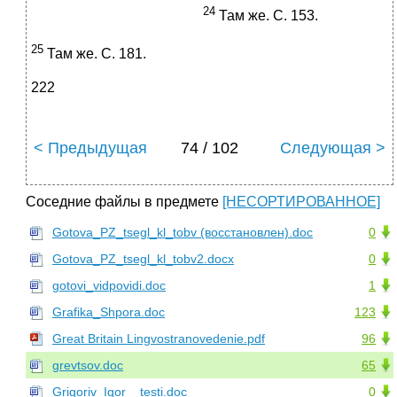
24
Там же. С. 153.
25
Там же. С. 181.
222
< Предыдущая
74 / 102
Следующая >
Соседние файлы в предмете
[НЕСОРТИРОВАННОЕ]
Gotova_PZ_tsegl_kl_tobv (восстановлен).doc
0
Gotova_PZ_tsegl_kl_tobv2.docx
0
gotovi_vidpovidi.doc
1
Grafika_Shpora.doc
123
Great Britain Lingvostranovedenie.pdf
96
grevtsov.doc
65
Grigoriv_Igor__testi.doc
0