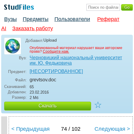
Вузы
Предметы
Пользователи
Реферат
AI
Заказать работу
Upload
Добавил:
Опубликованный материал нарушает ваши авторские
права?
Сообщите нам.
Черновицкий национальный университет
Вуз:
им. Ю. Федьковича
[НЕСОРТИРОВАННОЕ]
Предмет:
grevtsov
.doc
Файл:
Скачиваний:
65
Добавлен:
23.02.2016
Размер:
2 Мб
☆
Скачать
< Предыдущая
74 / 102
Следующая >