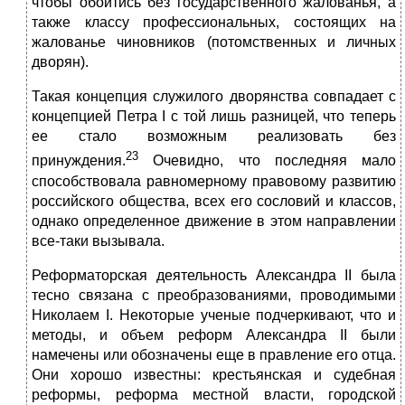
чтобы обойтись без государственного жалованья, а
также классу профессиональных, состоящих на
жалованье чиновников (потомственных и личных
дворян).
Такая концепция служилого дворянства совпадает с
концепцией Петра I с той лишь разницей, что теперь
ее стало возможным реализовать без
23
принуждения.
Очевидно, что последняя мало
способствовала равномерному правовому развитию
российского общества, всех его сословий и классов,
однако определенное движение в этом направлении
все-таки вызывала.
Реформаторская деятельность Александра II была
тесно связана с преобразованиями, проводимыми
Николаем I. Некоторые ученые подчеркивают, что и
методы, и объем реформ Александра II были
намечены или обозначены еще в правление его отца.
Они хорошо известны: крестьянская и судебная
реформы, реформа местной власти, городской