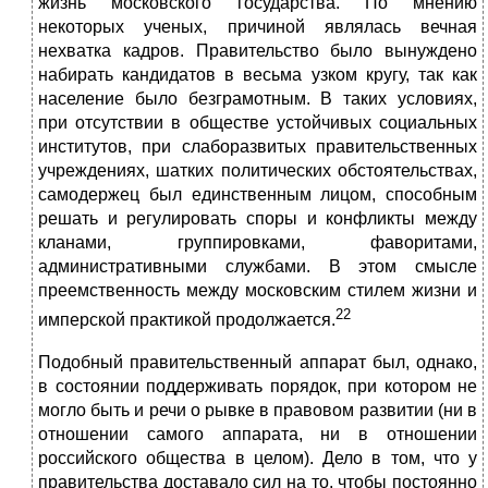
жизнь московского государства. По мнению
некоторых ученых, причиной являлась вечная
нехватка кадров. Правительство было вынуждено
набирать кандидатов в весьма узком кругу, так как
население было безграмотным. В таких условиях,
при отсутствии в обществе устойчивых социальных
институтов, при слаборазвитых правительственных
учреждениях, шатких политических обстоятельствах,
самодержец был единственным лицом, способным
решать и регулировать споры и конфликты между
кланами, группировками, фаворитами,
административными службами. В этом смысле
преемственность между московским стилем жизни и
22
имперской практикой продолжается.
Подобный правительственный аппарат был, однако,
в состоянии поддерживать порядок, при котором не
могло быть и речи о рывке в правовом развитии (ни в
отношении самого аппарата, ни в отношении
российского общества в целом). Дело в том, что у
правительства доставало сил на то, чтобы постоянно