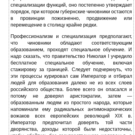
специализации функций, оно постепенно утверждает
порядок, при котором губернские чиновники остаются
в провинции пожизненно, продвижение или
перемещение в столицу крайне редки.
Профессионализм и специализация предполагают,
что чиновники обладают соответствующим
образованием, проходят специальное обучение. И
надо сказать, что правительство Николая I учредило
бесплатное специальное обучение, включая
стажировку за границей. Следует подчеркнуть, что
эти процессы курировал сам Император и отбирал
людей для образования далеко не из всех слоев
российского общества. Более всего он опасался и
потому не доверял аристократии, затем —
образованным людям из простого народа, которые
напоминали ему радикальных антимонархических
вожаков всех европейских революций XIX в.
Император предпочитал доверять той части
дворянства, доходы которой были недостаточны,