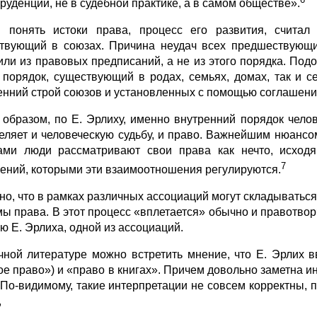
руденции, не в судебной практике, а в самом обществе».
 понять истоки права, процесс его развития, считал 
твующий в союзах. Причина неудач всех предшествующих
или из правовых предписаний, а не из этого порядка. По
 порядок, существующий в родах, семьях, домах, так и с
енний строй союзов и установленных с помощью соглашений
 образом, по Е. Эрлиху, именно внутренний порядок чело
еляет и человеческую судьбу, и право. Важнейшим нюансо
ами люди рассматривают свои права как нечто, исход
7
ений, которыми эти взаимоотношения регулируются.
но, что в рамках различных ассоциаций могут складыватьс
мы права. В этот процесс «вплетается» обычно и правотворч
ю Е. Эрлиха, одной из ассоциаций.
чной литературе можно встретить мнение, что Е. Эрлих 
ое право») и «право в книгах». Причем довольно заметна и
. По-видимому, такие интерпретации не совсем кор­ректны, 
,