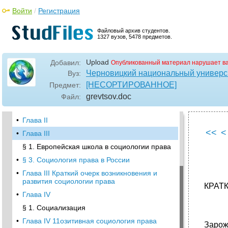
§ 1. Научная функция социологии права
Войти
/
Регистрация
•
Глава II I (I 'значение и функции социологии
права
Файловый архив студентов.
§ 2. Практическая функция социологии
1327 вузов, 5478 предметов.
права
•
§ 3. Особенности социологии права как
Upload
Добавил:
Опубликованный материал нарушает в
науки
Черновицкий национальный универси
Вуз:
Глава II
[НЕСОРТИРОВАННОЕ]
Предмет:
•
Глава II
grevtsov
.doc
Файл:
§ 4. Социология права
•
Глава II
<<
<
•
Глава III
§ 1. Европейская школа в социологии права
•
§ 3. Социология права в России
•
Глава III Краткий очерк возникновения и
развития социологии права
КРАТ
•
Глава IV
§ 1. Социализация
•
Глава IV 11озитивная социология права
Зарож