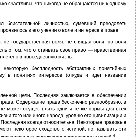
ко счастливы, что никогда не обращаются ни к одному
л блистательной личностью, сумевший преодолеть
проявилось в его учении о воле и интересе в праве.
а не государственная воля, не спящая воля, но воля
ль о том, что отстаивать свое право — нравственная
вплетено в повседневную жизнь.
ь некоторую бесплодность абстрактных понятийных
ву в понятиях интересов (откуда и идет название
еленной цели. Последняя заключается в обеспечении
права. Содержание права бесконечно разнообразно, в
о не может осуществлять одни и те же нормы для всех
зни того или иного народа, уровню его цивилизации и
. Последняя всегда относительна. Некоторые правовые
имеют некоторое сходство с истиной, но называть эти
4