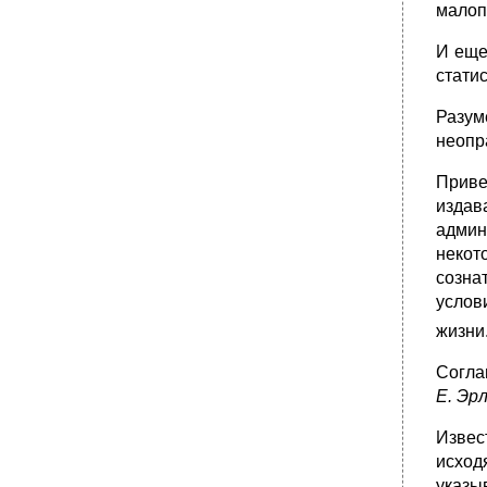
явления
малоп
•
Глава VII
И еще
•
§ 2. Патология права
статис
Глава VII
Разум
•
Глава VII
неопр
§ 3. Патология права и правонарушение
•
Глава VIII
Приве
§ 1. Понятие (природа) девиантного
издав
поведения
админ
•
Глава VIII
некот
созна
•
§ 2. Основные концепции причин
отклоняющегося поведения
услов
Глава VIII
жизни
•
Глава VIII
Согла
•
Глава VIII
Е. Эр
•
Глава VIII
Извес
§ 3. Основные виды отклоняющегося
поведения
исход
•
Глава VIII
указы