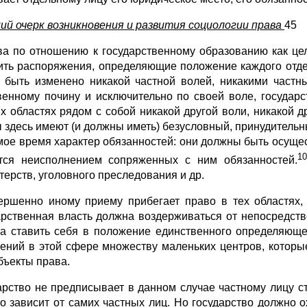
ий очерк возникновения и развития социологии права
45
ва по отношению к государственному образованию как цело
ить распоряжения, определяющие положение каждого отде
 быть изменено никакой частной волей, никакими частн
венному почину и исключительно по своей воле, государ
х областях рядом с собой никакой другой воли, никакой 
 здесь имеют (и должны иметь) безусловный, принудительн
мое время характер обязанностей: они должны быть осущес
1
тся неисполнением сопряженных с ним обязанностей.
терств, уголовного преследования и др.
ершенно иному приему прибегает право в тех областях,
арственная власть должна воздерживаться от непосредств
а ставить себя в положение единственного определяющег
ений в этой сфере множеству маленьких центров, которы
убъекты права.
арство не предписывает в данном случае частному лицу ст
то зависит от самих частных лиц. Но государство должно