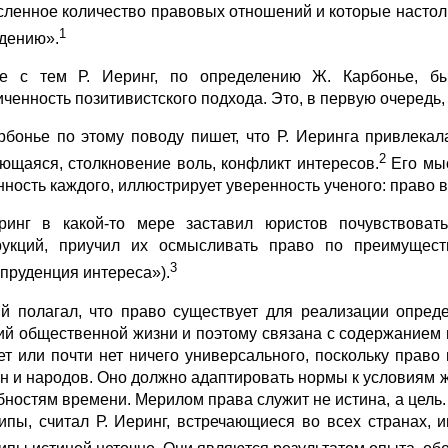
сленное количество правовых отношений и которые настоль
1
дению».
е с тем Р. Иеринг, по определению Ж. Карбонье, бы
иченность позитивистского подхода. Это, в первую очередь, 
рбонье по этому поводу пишет, что Р. Иеринга привлекал
2
ющаяся, столкновение воль, конфликт интересов.
Его мыс
нность каждого, иллюстрирует уверенность ученого: право 
ринг в какой-то мере заставил юристов почувствоват
рукций, приучил их осмысливать право по преимущест
3
пруденция интереса»).
й полагал, что право существует для реализации опред
ий общественной жизни и поэтому связана с содержанием 
ет или почти нет ничего универсального, поскольку прав
н и народов. Оно должно адаптировать нормы к условиям жи
бностям времени. Мерилом права служит не истина, а цель
ипы, считал Р. Иеринг, встречающиеся во всех странах, 