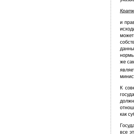
•
Глава VIII
Кратк
•
Глава IX преступность как социальное
явление
и пра
§ 1. Общая характеристика проблемы
исход
•
Глава IX
может
собст
§ 2. Природа преступности
данны
•
§ 3. О понятии преступности
нормы
•
Глава IX
же са
Глава X
являе
§ 1. Понятие и основные этапы
минис
социологического исследования
•
§ 2. Программа и рабочий план
К сов
социологического исследования
госуд
•
§ 3. Основные виды социологического
должн
исследования
отнош
§ 4. Обоснование выборки
как с
социологического исследования
•
§ 5. Измерение социальных процессов и
Госуд
явлений
все э