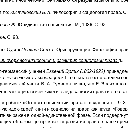
ипы истиной неточно. Они являются результатом опыта, о
. по:
Кистяковский Б. А.
Философия и социология права. СПб
онье Ж.
Юридическая социология. М., 1986. С. 92.
же. С. 93.
 по:
Сурия Пракаш Синха.
Юриспруденция. Философия права.
ий очерк возникновения и развития социологии права
43
о-германский ученый
Евгений Эрлих (1862-1922)
принадле
ка человеческих
ассоциаций».
Его считают основателем соц
практической части. В. А. Туманов пишет, что Е. Эрлих впл
етными социологическими исследованиями права и его явл
ей работе «Основы социологии права», изданной в 1913 г
ную идею своей книги и социологии права как науки: «Говор
ыть выражен в одной-единственной фразе. Если подвергнуть
ющим образом: центр тяжести развития права в наше время,
6