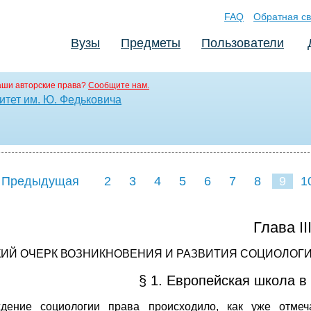
FAQ
Обратная св
Вузы
Предметы
Пользователи
аши авторские права?
Сообщите нам.
тет им. Ю. Федьковича
 Предыдущая
2
3
4
5
6
7
8
9
1
17
18
19
20
21
2
Глава II
КИЙ ОЧЕРК ВОЗНИКНОВЕНИЯ И РАЗВИТИЯ СОЦИОЛОГИ
§ 1. Европейская школа в
дение социологии права происходило, как уже отмеча