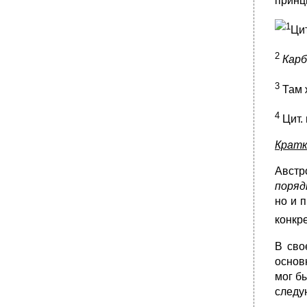
принц
регулирования
•
Глава V
1
Цит
•
Глава V
2
•
Глава V
Карб
•
Глава V
3
Там 
•
Глава V
•
Глава V
4
Цит.
•
Глава V
Кратк
•
Глава V
•
Глава V
Австр
•
Глава V
поряд
•
Глава V
но и 
•
Глава V
конкр
§ 4. Социальный механизм действия права
В сво
и его основные элементы
основ
•
Глава V
мог б
•
Глава V
следу
•
Глава V