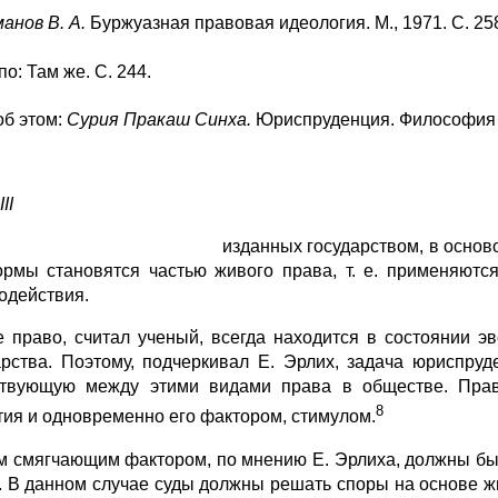
манов В. А.
Буржуазная правовая идеология. М., 1971. С. 25
по: Там же. С. 244.
об этом:
Сурия Пракаш Синха.
Юриспруденция. Философия п
III
и
зданных государством, в осно
ормы становятся частью живого права, т. е. применяютс
одействия.
 право, считал ученый, всегда находится в состоянии э
арства. Поэтому, подчеркивал Е. Эрлих, задача юриспруд
твующую между этими видами права в обществе. Право
8
тия и одновременно его фактором, стимулом.
м смягчающим фактором, по мнению Е. Эрлиха, должны быть 
. В данном случае суды должны решать споры на основе ж