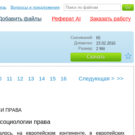
язь
Вопросы и предложения
Добавить файлы
Реферат AI
Заказать работу
Скачиваний:
65
Добавлен:
23.02.2016
Размер:
2 Мб
☆
Скачать
0
11
12
13
14
15
16
Следующая >
>>
2
23
24
25
I
И ПРАВА
 социологии права
лось, на европейском континенте, в европейских