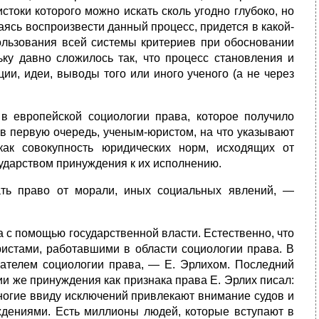
токи которого можно искать сколь угодно глубоко, но
ясь воспроизвести данный процесс, придется в какой-
льзования всей системы критериев при обосновании
льку давно сложилось так, что процесс становления и
ии, идеи, выводы того или иного ученого (а не через
в европейской социологии права, которое получило
 в первую очередь, ученым-юристом, на что указывают
как совокупность юридических норм, исходящих от
ударством принуждения к их исполнению.
ать право от морали, иных социальных явлений, —
а с помощью государственной власти. Естественно, что
ристами, работавшими в области социологии права. В
ователем социологии права, — Е. Эрлихом. Последний
ии же принуждения как признака права Е. Эрлих писал:
ногие ввиду исключений привлекают внимание судов и
еждениями. Есть миллионы людей, которые вступают в