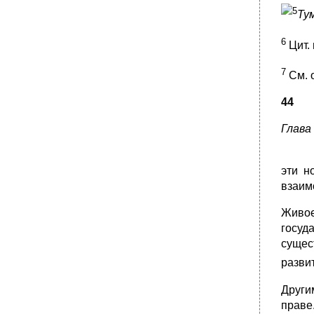
§ 4. Основные факторы (предпосылки)
5
Ту
правового развития
•
Глава VI
6
Цит. 
§ 5. Признаки (показатели) правового
развития
7
См. 
•
§ 6. Проблемы правового развития России
44
Глава VI
•
Глава VI
Глава
•
Глава VI
•
Глава VI
эти н
•
Глава VI
взаим
•
Глава VI
Живое
•
Глава VI
госуд
•
Глава VI
сущес
•
Глава VI
разви
•
Глава VI
•
Глава VII патология права
Други
праве
§ 1. Природа патологии социального