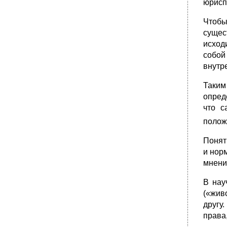
юрисп
•
Глава V
•
Глава V
Чтобы
сущес
•
Глава V
исход
•
§ 5. Проблема показателей действия
собой
(бездействия) права в современном
обществе
внутр
Глава V
Таким
•
Глава V
опред
Глава VI 4 проблемы правового
что с
§ 1. Понятие социального развития
полож
Глава VI
Понят
•
Глава VI
и нор
§ 2. Природа социального развития
мнени
•
Глава VI
В нау
•
Глава VI
(«жив
•
Глава VI
другу
•
§ 3. Понятие правового развития
права
•
Глава VI