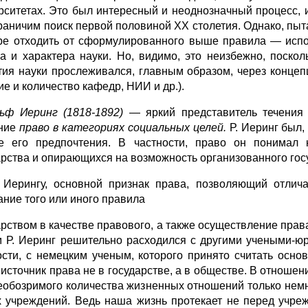
рситетах. Это был интересный и неоднозначный процесс, ис
раничим поиск первой половиной XX столетия. Однако, пыта
ре отходить от сформулированного выше правила — испо
са и характера науки. Но, видимо, это неизбежно, поско
тия науки прослеживался, главным образом, через концепц
ие и количество кафедр, НИИ и др.).
ьф Иеринг (1818-1892)
— яркий представитель течения 
ние
право
в категориях социальных целей.
Р. Иеринг был,
е его предпочтения. В частности, право он понимал 
арства и опирающихся на возможность организованного гос
 Иерингу, основной признак права, позволяющий отлич
ание того или иного правила
арством в качестве правового, а также осуществление прав
м Р. Иеринг решительно расходился с другими учеными-ю
ости, с немецким ученым, которого принято считать осн
 источник права не в государстве, а в обществе. В отношен
еобозримого количества жизненных отношений только нем
х учреж­дений. Ведь наша жизнь протекает не перед учр