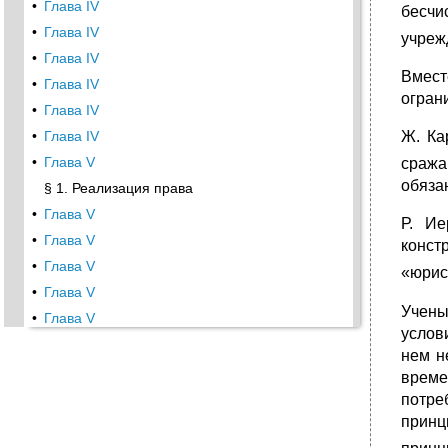
•
Глава IV
бесчи
•
Глава IV
учреж
•
Глава IV
Вмест
•
Глава IV
огран
•
Глава IV
•
Глава IV
Ж. Ка
•
Глава V
сража
обяза
§ 1. Реализация права
•
Глава V
Р. Ие
•
Глава V
конст
•
Глава V
«юрис
•
Глава V
Учены
•
Глава V
услов
§ 2. Правовое регулирование: понятие,
нем н
виды
време
•
Глава V
потре
•
Глава V
принц
•
§ 3. Элементы механизма правового