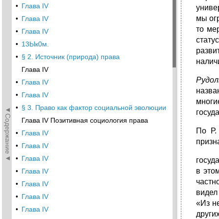
•
Глава IV
униве
мы ог
•
Глава IV
то ме
•
Глава IV
стату
•
13Ык0м.
разви
•
§ 2. Источник (природа) права
налич
Глава IV
Рудол
•
Глава IV
назва
•
Глава IV
многи
•
§ 3. Право как фактор социальной эволюции
◄Содержание◄
госуд
Глава IV Позитивная социология права
По Р.
•
Глава IV
призн
•
Глава IV
•
Глава IV
госуд
в это
•
Глава IV
частн
•
Глава IV
видел
•
Глава IV
«Из н
•
Глава IV
други