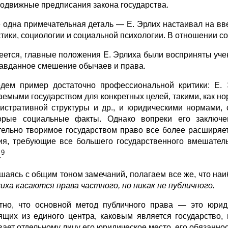
одвижные предписания закона государства.
 одна примечательная деталь — Е. Эрлих настаивал на вв
тики, социологии и социальной психологии. В отношении соц
еется, главные положения Е. Эрлиха были восприняты уче
авданное смешение обычаев и права.
дем пример достаточно профессиональной критики: Е.
аемыми государством для конкретных целей, такими, как н
истративной структуры и др., и юридическими нормами,
орые социальные факты. Однако вопреки его заключен
тельно творимое государством право все более расширя
ия, требующие все большего государственного вмешатель
9
.
шаясь с общим тоном замечаний, полагаем все же, что на
лиха касаются права
частного, но никак не публичного.
тно, что основной метод публичного права — это юрид
ящих из единого центра, каковым является государство,
вает отдельному лицу его юридическое место, его обязанно