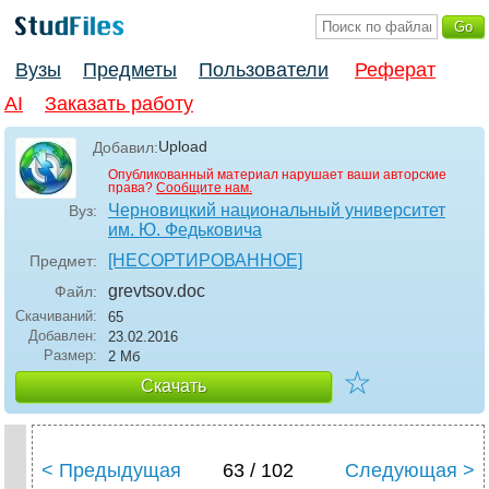
Вузы
Предметы
Пользователи
Реферат
AI
Заказать работу
Upload
Добавил:
Опубликованный материал нарушает ваши авторские
права?
Сообщите нам.
Черновицкий национальный университет
Вуз:
им. Ю. Федьковича
[НЕСОРТИРОВАННОЕ]
Предмет:
grevtsov
.doc
Файл:
Скачиваний:
65
Добавлен:
23.02.2016
Размер:
2 Мб
☆
Скачать
< Предыдущая
63 / 102
Следующая >