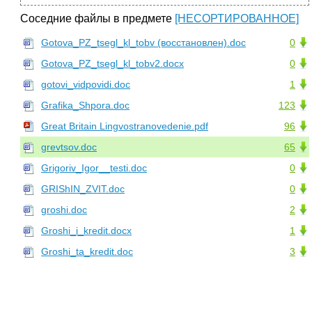
Соседние файлы в предмете
[НЕСОРТИРОВАННОЕ]
Gotova_PZ_tsegl_kl_tobv (восстановлен).doc
0
Gotova_PZ_tsegl_kl_tobv2.docx
0
gotovi_vidpovidi.doc
1
Grafika_Shpora.doc
123
Great Britain Lingvostranovedenie.pdf
96
grevtsov.doc
65
Grigoriv_Igor__testi.doc
0
GRIShIN_ZVIT.doc
0
groshi.doc
2
Groshi_i_kredit.docx
1
Groshi_ta_kredit.doc
3