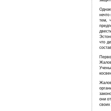
•
§ 7. Обработка информации, ее анализ и
обобщение
Однак
•
Глава I. Социология права как наука:
нечто
проблемы само­ стоятельности (статуса) 11
тем, 
предп
двест
Эстон
что д
соста
Перво
Жалов
Учены
косве
Жалов
орга
закон
они о
своих 