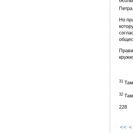
б€олы
Петра
Но пр
котор
согла
общес
Прави
кружк
31
Там
32
Там 
228
<<
<