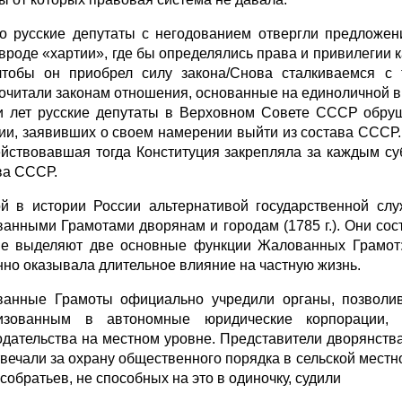
о русские депутаты с негодованием отвергли предложени
 вроде «хартии», где бы определялись права и привилегии 
чтобы он приобрел силу закона/Снова сталкиваемся с 
очитали законам отношения, основанные на единоличной в
и лет русские депутаты в Верховном Совете СССР обруш
ии, заявивших о своем намерении выйти из состава СССР. Р
ействовавшая тогда Конституция закрепляла за каждым с
ва СССР.
й в истории России альтернативой государственной сл
анными Грамотами дворянам и городам (1785 г.). Они сос
е выделяют две основные функции Жалованных Грамот:
нно оказывала длительное влияние на частную жизнь.
анные Грамоты официально учредили органы, позволив
низованным в автономные юридические корпорации, 
одательства на местном уровне. Представители дворянств
твечали за охрану общественного порядка в сельской мес
собратьев, не способных на это в одиночку, судили