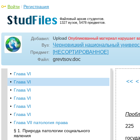
правового развития
Войти
/
Регистрация
•
Глава VI
Файловый архив студентов.
§ 5. Признаки (показатели) правового
1327 вузов, 5478 предметов.
развития
•
§ 6. Проблемы правового развития России
Upload
Добавил:
Опубликованный материал нарушает в
Глава VI
Черновицкий национальный универси
Вуз:
•
Глава VI
[НЕСОРТИРОВАННОЕ]
Предмет:
•
Глава VI
grevtsov
.doc
Файл:
•
Глава VI
•
Глава VI
<<
<
•
Глава VI
•
Глава VI
•
Глава VI
•
Глава VI
Пробл
•
Глава VI
•
Глава VII патология права
225
§ 1. Природа патологии социального
явления
госуд