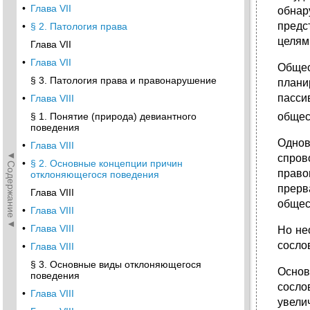
•
Глава VII
обнар
предс
•
§ 2. Патология права
целям
Глава VII
•
Глава VII
Общес
§ 3. Патология права и правонарушение
плани
пасси
•
Глава VIII
§ 1. Понятие (природа) девиантного
общес
поведения
Однов
•
Глава VIII
◄Содержание◄
спров
•
§ 2. Основные концепции причин
право
отклоняющегося поведения
прерв
Глава VIII
общес
•
Глава VIII
•
Глава VIII
Но не
сослов
•
Глава VIII
§ 3. Основные виды отклоняющегося
Основ
поведения
сосло
•
Глава VIII
увели