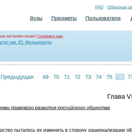
FAQ
Обратная св
Вузы
Предметы
Пользователи
аши авторские права?
Сообщите нам.
тет им. Ю. Федьковича
 Предыдущая
69
70
71
72
73
74
75
76
7
84
85
86
8
Глава V
емы правового развития российского общества
арство пыталось их изменить в сторону рационализации об