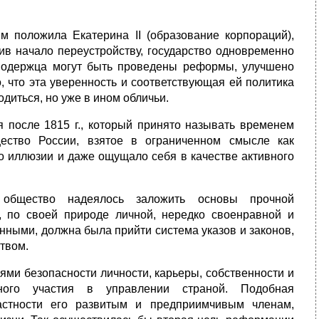
м положила Екатерина II (образование корпораций),
жив начало переустройству, государство одновременно
самодержца могут быть проведены реформы, улучшено
, что эта уверенность и соответствующая ей политика
диться, но уже в ином обличьи.
я после 1815 г., который принято называть временем
ество России, взятое в ограниченном смысле как
 иллюзии и даже ощущало себя в качестве активного
 общество надеялось заложить основы прочной
, по своей природе личной, нередко своенравной и
нными, должна была прийти система указов и законов,
твом.
ями безопасности личности, карьеры, собственности и
ного участия в управлении страной. Подобная
астности его развитым и предприимчивым членам,