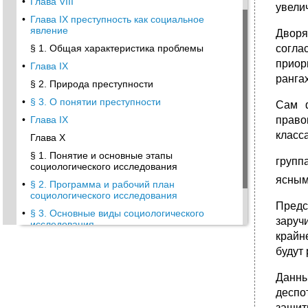
•
Глава VIII
увели
•
Глава IX преступность как социальное
явление
Дворя
§ 1. Общая характеристика проблемы
согла
приор
•
Глава IX
ранга
§ 2. Природа преступности
•
§ 3. О понятии преступности
Сам ф
•
Глава IX
право
класс
Глава X
§ 1. Понятие и основные этапы
групп
социологического исследования
ясным
•
§ 2. Программа и рабочий план
социологического исследования
Предс
•
§ 3. Основные виды социологического
заруч
исследования
крайн
§ 4. Обоснование выборки
будут
социологического исследования
•
§ 5. Измерение социальных процессов и
Данны
явлений
деспо
•
§ 6. Сбор социологической информации
защит