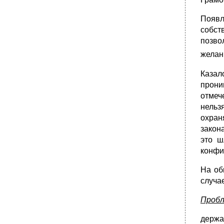
Появл
собст
позво
желан
Казал
прони
отмеч
нельз
охран
закон
это ш
конфи
На об
случа
Пробл
держа