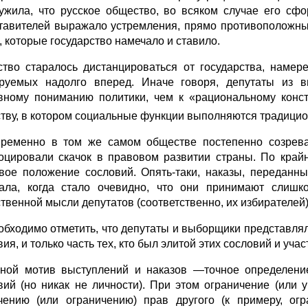
ужила, что русское общество, во всяком случае его сф
тавителей выражало устремления, прямо противоположные
, которые государство намечало и ставило.
тво старалось дистанцироваться от государства, намере
руемых надолго вперед. Иначе говоря, депутаты из в
вному пониманию политики, чем к «рациональному констр
тву, в котором социальные функции выполняются традици
ременно в том же самом обществе постепенно созрева
оцировали скачок в правовом развитии страны. По край
вое положение сословий. Опять-таки, наказы, переданны
ала, когда стало очевидно, что они принимают слишко
твенной мысли депутатов (соответственно, их избирателей)
обходимо отметить, что депутаты и выборщики представля
ия, и только часть тех, кто был элитой этих сословий и уч
ной мотив выступлений и наказов —точное определение
вий (но никак не личности). При этом ограничение (или 
чению (или ограничению) прав другого (к примеру, ог