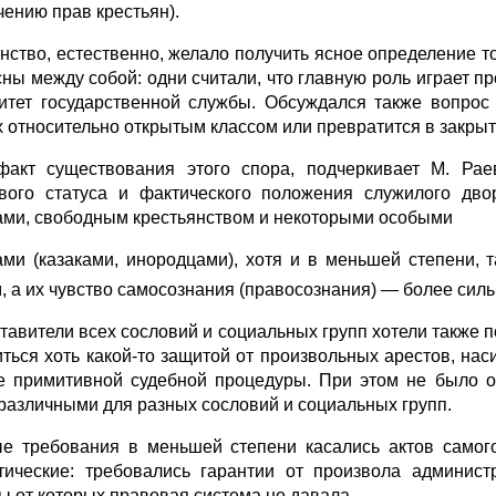
чению прав крестьян).
нство, естественно, желало получить ясное определение то
сны между собой: одни считали, что главную роль играет п
итет государственной службы. Обсуждался также вопрос 
х относительно открытым классом или превратится в закрыт
акт существования этого спора, подчеркивает М. Раев
вого статуса и фактического положения служилого дво
ами, свободным крестьянством и некоторыми особыми
ами (казаками, инородцами), хотя и в меньшей степени, 
, а их чувство самосознания (правосознания) — более сил
тавители всех сословий и социальных групп хотели также п
иться хоть какой-то защитой от произвольных арестов, на
е примитивной судебной процедуры. При этом не было о
 различными для разных сословий и социальных групп.
е требования в меньшей степени касались актов самого
тические: требовались гарантии от произвола админис
ы от которых правовая система не давала.