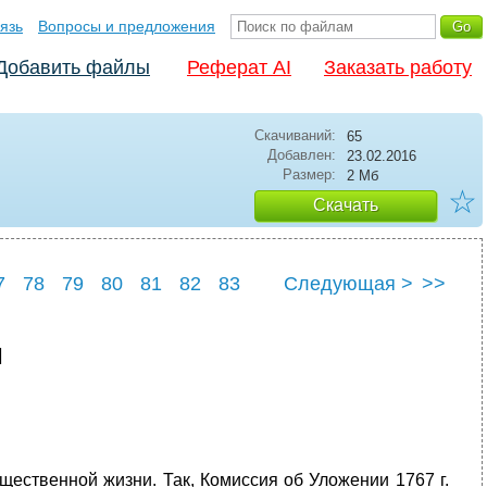
язь
Вопросы и предложения
Добавить файлы
Реферат AI
Заказать работу
Скачиваний:
65
Добавлен:
23.02.2016
Размер:
2 Мб
☆
Скачать
7
78
79
80
81
82
83
Следующая >
>>
7
88
I
щественной жизни. Так, Комиссия об Уложении 1767 г.