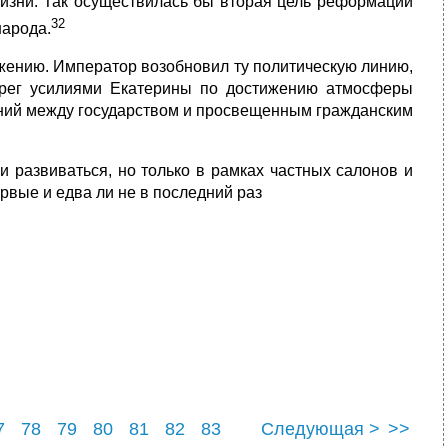
жизни. Так осуществилась бы вторая цель реформации
32
народа.
ижению. Император возобновил ту политическую линию,
брег усилиями Екатерины по достижению атмосферы
ений между государством и просвещенным гражданским
и развиваться, но только в рамках частных салонов и
рвые и едва ли не в последний раз
7
78
79
80
81
82
83
Следующая >
>>