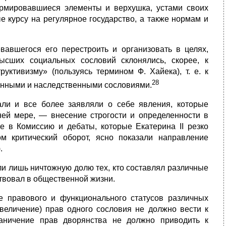
ормировавшиеся элементы и верхушка, устами своих
 курсу на регулярное государство, а также нормам и
вавшегося его перестроить и организовать в целях,
ысших социальных сословий склонялись, скорее, к
уктивизму» (пользуясь термином Ф. Хайека), т. е. к
28
онными и наследственными сословиями.
ли и все более заявляли о себе явления, которые
ней мере, — внесение строгости и определенности в
е в Комиссию и дебаты, которые Екатерина II резко
м критический оборот, ясно показали направление
.
ли лишь ничтожную долю тех, кто составлял различные
аствовал в общественной жизни.
 правового и функционального статусов различных
увеличение) прав одного сословия не должно вести к
раничение прав дворянства не должно приводить к