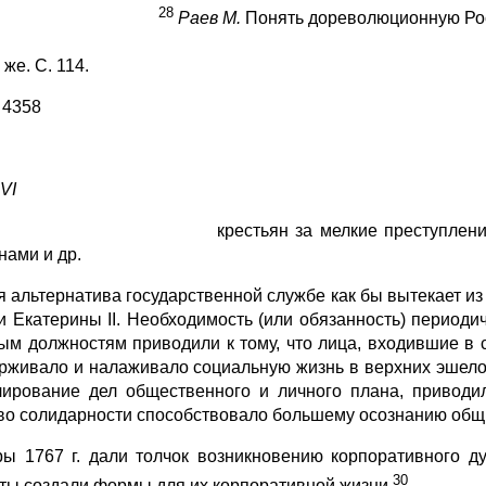
28
Раев М.
Понять дореволюционную Росс
же. С. 114.
 4358
VI
к
рестьян за мелкие преступлен
нами и др.
я альтернатива государственной службе как бы вытекает из
и Екатерины II. Необходимость (или обязанность) периоди
ым должностям приводили к тому, что лица, входившие в 
рживало и налаживало социальную жизнь в верхних эшелона
лирование дел общественного и личного плана, приводи
во солидарности способствовало большему осознанию общи
ы 1767 г. дали толчок возникновению корпоративного д
30
ты создали формы для их корпоративной жизни.