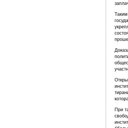
запла
Таким
госуд
укреп
состо
проше
Доказ
полит
общес
участ
Откр
инсти
тиран
котор
При т
своб
инсти