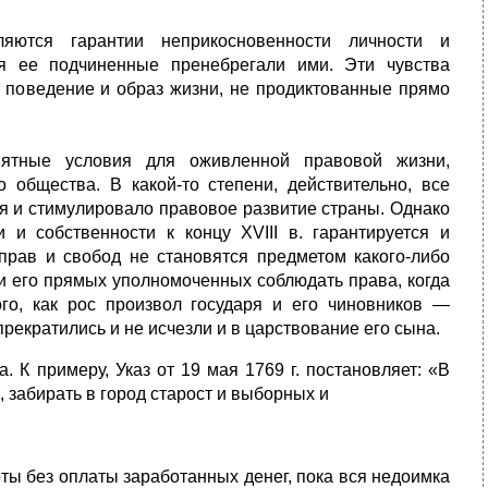
пляются гарантии неприкосновенности личности и
тя ее подчиненные пренебрегали ими. Эти чувства
 поведение и образ жизни, не продиктованные прямо
иятные условия для оживленной правовой жизни,
 общества. В какой-то степени, действительно, все
 и стимули­ровало правовое развитие страны. Однако
и и собственности к концу XVIII в. гарантируется и
прав и свобод не становятся предметом какого-либо
 и его прямых уполномоченных соблюдать права, когда
го, как рос произвол государя и его чиновников —
рекратились и не исчезли и в царствование его сына.
 К примеру, Указ от 19 мая 1769 г. постановляет: «В
 забирать в город старост и выборных и
оты без оплаты заработанных денег, пока вся недоимка