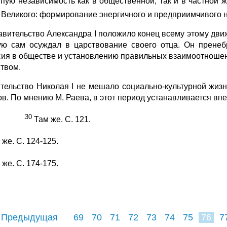
пую независимость как в общественной, так и в частной 
 Великого: формирование энергичного и предприимчивого 
авительство Александра I положило конец всему этому дв
ую сам осуждал в царствование своего отца. Он прене
сия в обществе и установлению правильных взаимо­отнош
твом.
тельство Николая I не мешало социально-культурной жизн
ов. По мнению М. Раева, в этот период устанавливается впе
30
Там же. С. 121.
 же. С. 124-125.
же. С. 174-175.
 Предыдущая
69
70
71
72
73
74
75
76
7