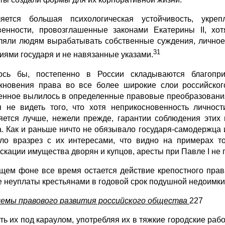
яется большая психологическая устойчивость, укре
венности, провозглашенные законами Екатерины II, хо
ляли людям вырабатывать собственные суждения, личное
31
иями государя и не навязанные указами.
ось бы, постепенно в России складываются благопр
кновения права во все более широкие слои российского
енное вылилось в определенные правовые преобразования
я не видеть того, что хотя неприкосновенность личност
яется лучше, нежели прежде, гарантии соблюдения этих 
а. Как и раньше ничто не обязывало государя-самодержца
ло вразрез с их интересами, что видно на примерах то
скации имущества дворян и купцов, аресты при Павле I не п
щем фоне все время остается действие крепостного права.
е неуплаты крестьянами в годовой срок подушной недоимки,
емы правового развития российского общества
227
ть их под караулом, употребляя их в тяжкие городские раб