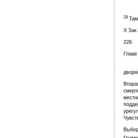
29
Там 
X Зак.
226
Глава
дворя
Втора
смерт
местн
подде
урегу
Чувст
Выбор
Грамо