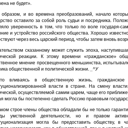
чена не будет».
 образом, и во времена преобразований, начало которы
арство оставило за собой роль судьи и посредника. Поло
ляло уверенность в том, что только по воле государя-
яние и устройство российского общества. Хорошо известно
ствуют через весь царский период, чтобы затем вновь возро
ательством сказанному может служить эпоха, наступивша
ической реакции. К этому времени «гражданское» общ
твенное мнение просвещенного меньшинства, испытывало
ника общественной и политической жизни.
_^У
ыто вливаясь в общественную жизнь, гражданское
туционализированной власти в стране. На смену власти
ической, осуществляемой самим царем, чаще его приближе
ая могла бы постепенно сделать Россию правовым государс
аком строе члены общества обладали бы не только гаранти
оды умственной деятельности, но и правом актив
туционализация могла бы предоставить обществу, в ч