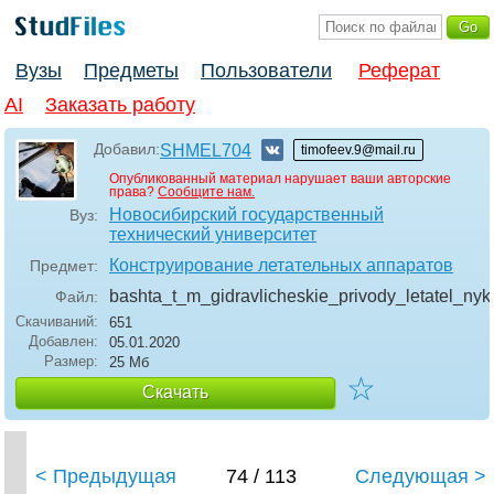
Вузы
Предметы
Пользователи
Реферат
AI
Заказать работу
Добавил:
SHMEL704
timofeev.9@mail.ru
Опубликованный материал нарушает ваши авторские
права?
Сообщите нам.
Новосибирский государственный
Вуз:
технический университет
Конструирование летательных аппаратов
Предмет:
bashta_t_m_gidravlicheskie_privody_letatel_ny
Файл:
Скачиваний:
651
Добавлен:
05.01.2020
Размер:
25 Мб
☆
Скачать
< Предыдущая
74 / 113
Следующая >