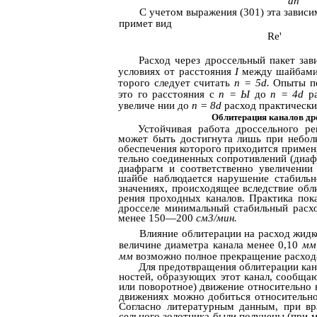
dn
С учетом выражения (301) эта зависи
примет вид
Re'
Расход через дроссельный пакет зав
условиях от расстояния
I
между шайбами
торого следует считать
п = 5d.
Опыты по
это­ го расстояния с
п = Ы
до
n = 4d
р
увеличе­ нии до
n = 8d
расход практически
Облитерация каналов др
Устойчивая работа дроссельного ре
может быть достигнута лишь при небол
обеспечения которого приходится примен
тельно соединенных сопротивлений (диаф
диафрагм и соответственно увеличении
шайбе наблюдается нарушение стабильн
значениях, происходящее вследствие обли
рения проходных каналов. Практика пок
дросселе минимальный стабильный расхо
менее 150—200
см3/мин.
Влияние облитерации на расход жидк
величине диаметра канала менее 0,10
мм
мм
возможно полное прекращение расход
Для предотвращения облитерации кана
ностей, образующих этот канал, сообщаю
или поворотное) движение относительно 
движениях можно добиться относительно
Согласно литературным данным, при вр
сельного золотника были получены (при 