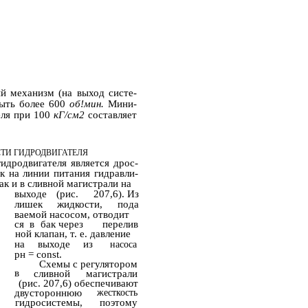
й механизм (на выход систе­
ыть более 600
об!мин.
Мини­
еля при 100
кГ/см2
составляет
ТИ ГИДРОДВИГАТЕЛЯ
идродвигателя является дрос­
к на линии питания гидравли­
так и в сливной магистрали на
выходе
(рис.
207,6). Из­
лишек
жидкости,
пода­
ваемой насосом, отводит­
ся
в
бак через
перелив­
ной клапан, т. е. давление
на
выходе
из
насоса
рн = const.
Схемы с регулятором
в
сливной
магистрали
(рис. 207,6) обеспечивают
двустороннюю
жесткость
гидросистемы,
поэтому