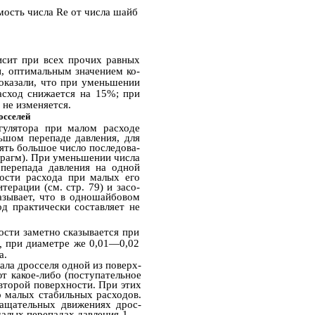
мость числа Re от числа шайб
исит при всех прочих равных
, оптимальным значением ко­
казали, что при уменьшении
асход снижается на 15%; при
 не изменяется.
осселей
гулятора при малом расходе
ьшом перепаде давления, для
ять большое число последова­
рагм). При уменьшении числа
 перепада давления на одной
ости расхода при малых его
терации (см. стр. 79) и засо­
азывает, что в одношайбовом
д практически составляет не
ости заметно сказывается при
,
при диаметре же 0,01—0,02
а.
ла дросселя одной из поверх­
т какое-либо (поступательное
второй поверхности. При этих
 малых стабильных расходов.
ащательных движениях дрос­
малых перепадах давления 1 —