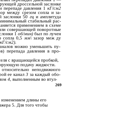
рующей дроссельной заслонке
ри перепаде давления 1
кГ/см2
ор между срезом сопла и за­
й заслонки 50
гц
и амплитуда
минимальный стабильный рас­
раняется применением в схеме
или совершающей поворотные
аслонки 1
об/мин)
был по­ лучен
р сопла 0,5
мм\
зазор меж­ ду
кГ/см2).
каналов можно уменьшить пу­
в) перепада давления в про­
селя с вращающейся пробкой,
сирующую подачу жидкости.
 относительно неподвижного
рой ее канал
3
за каждый обо­
алом
4
, выполненным во втул-
269
 изменением длины его
жера 5. Для того чтобы