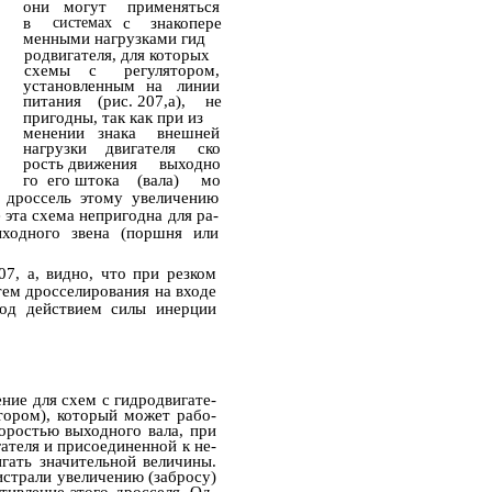
они
могут
применяться
в
системах
с
знакопере­
менными нагрузками гид­
родвигателя, для которых
схемы
с
регулятором,
установленным
на
линии
питания
(рис. 207,а),
не­
пригодны, так как при из­
менении
знака
внешней
нагрузки
двигателя
ско­
рость движения
выходно­
го
его штока
(вала)
мо­
у дроссель этому увеличению
 эта схема непригодна для ра­
ходного звена (поршня или
07, а, видно, что при резком
тем дросселирования на входе
под действием силы инерции
ние для схем с гидродвигате­
тором), который может рабо­
оростью выходного вала, при
ателя и присоединенной к не­
гать значительной величины.
истрали увеличению (забросу)