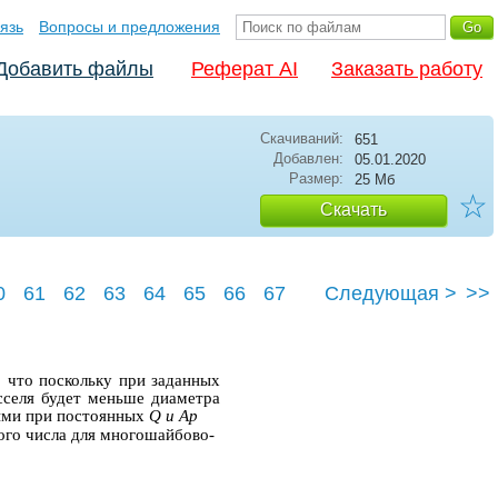
язь
Вопросы и предложения
Добавить файлы
Реферат AI
Заказать работу
Скачиваний:
651
Добавлен:
05.01.2020
Размер:
25 Мб
☆
Скачать
0
61
62
63
64
65
66
67
Следующая >
>>
71
 что поскольку при заданных
селя будет меньше диаметра
ыми при постоянных
Q и Ар
ого числа для многошайбово-