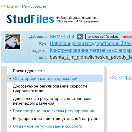
Способы компенсации нестабильности
давления
Войти
/
Регистрация
Предохранительный клапан с
индикаторным стержнем
Файловый архив студентов.
1327 вузов, 5478 предметов.
•
Предохранительные сервоклапаны с
индикаторным стержнем
Добавил:
SHMEL704
timofeev.9@mail.ru
Опубл
Место установки клапанов
Новосибирский государственный тех
Вуз:
Особенности конструирования и
Конструирование летательных аппар
Предмет:
применения клапанов в условиях высоких
температур
bashta_t_m_gidravlicheskie_privody_l
Файл:
•
Типовые схемы дросселей
Расчет дросселя
<<
< Пр
•
Облитерация каналов дросселей
Дроссельное регулирование скорости
гидродвигателя
Дроссельные регуляторы с постоянным
перепадом давления
•
Распространенные схемы регулирования
Регулирование при отрицательной нагрузке
•
Объемное регулирование скорости