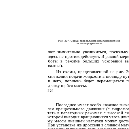
Рис. 207. Схемы дроссельного регулирования ско­
рости гидродвигателя
жет значительно увеличиться, поскольк
здесь не противодействует. В равной мере
боты в режиме больших ускорений вы
валика).
Из схемы, представленной на рис. 2
сни­ жении подачи жидкости в цилиндр пу
в него, поршень будет перемещаться 
движу­ щейся массы.
270
Последнее имеет особо «важное значе
лем вращательного движения (с гидромо
тать в переходных режимах с высокой ск
которой инерция вращающихся узлов двиг
му массы внешней нагрузки может дости
При установке же дросселя в сливной маг