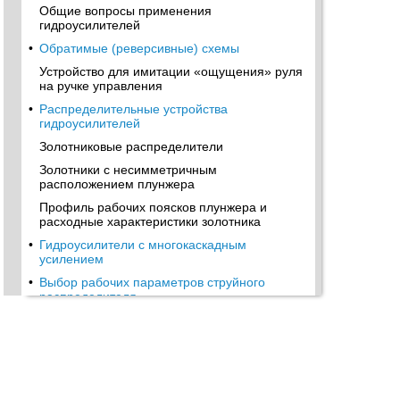
Общие вопросы применения
гидроусилителей
•
Обратимые (реверсивные) схемы
Устройство для имитации «ощущения» руля
на ручке управления
•
Распределительные устройства
гидроусилителей
Золотниковые распределители
Золотники с несимметричным
расположением плунжера
Профиль рабочих поясков плунжера и
расходные характеристики золотника
•
Гидроусилители с многокаскадным
усилением
•
Выбор рабочих параметров струйного
распределителя
•
Силовое воздействие струи
•
Золотники с регулированием по давлению
Гидроусилители с жидкостной обратной
связью