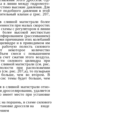
тивление этого дросселя. Од­
а в линии между гидромото­
устимо высокие давления. Для
т подобного давления в этой
нительный клапан
а
(рис. 207,
в сливной магистрали более
обенности при малых скоростях
м схемы с регулятором в линии
м более высокой жесткостью
пфированием (рассеиванием)
ыми причинами этих колебаний
в цилиндре и в приводимом им
в рабочую полость силового
жит некоторое количество
 объем смеси с повышением
а счет сжатия этого воздуха.
сти силового цилиндра при
 сливной магистрали (см. рис.
полости при расположении
(см. рис. 207,а), то пузырьки
 больше, чем во втором. В
 сис­ темы будет больше, чем
 в сливной магистрали отно­
ри дросселировании, удаляется
это имеет место при установке
 на поршень, в схеме силового
тановке дросселя на
входе
ением