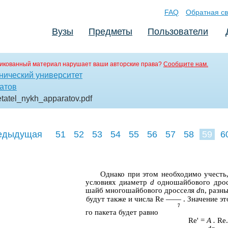
FAQ
Обратная св
Вузы
Предметы
Пользователи
икованный материал нарушает ваши авторские права?
Сообщите нам.
нический университет
атов
etatel_nykh_apparatov
.pdf
едыдущая
51
52
53
54
55
56
57
58
59
6
68
69
70
Однако при этом необходимо учесть,
условиях диаметр
d
одношайбового дрос
шайб многошайбового дросселя
d
n, разн
будут также и числа Re —— . Значение эт
7
го пакета будет равно
Re' =
A .
Re.