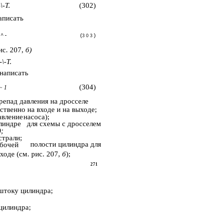
-T.
(302)
аписать
 ^ -
(
)
3 0 3
ис. 207,
б)
\-Т.
написать
(304)
~ 1
репад давления на дросселе
ственно на входе и на выходе;
авление
насоса);
линдре
для схемы с дросселем
);
страли;
полости цилиндра для
бочей
ходе (см. рис. 207,
б
);
271
штоку цилиндра;
цилиндра;