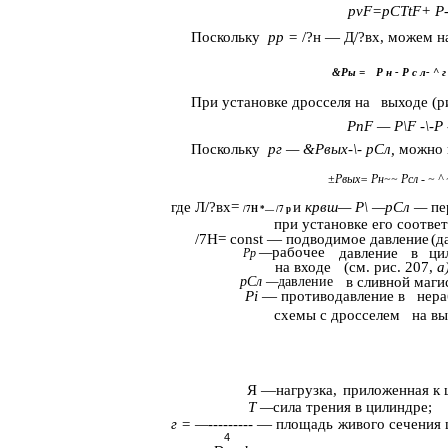
pvF=pCTtF+ P-\
Поскольку
рр =
/?н — Д/?вх, можем н
&Ры =
Р н - Р с л- ^ г
При установке дросселя на
выходе (р
PnF — P\F -\-Р -
Поскольку
рг — &Рвых-\- рСл,
можно 
±Рвых= Рн~~ Рсл - ~ ^ 
где Л/?вх=
и
крвш— Р\
—рСл
—
пе
/7Н
*— /7
р
при установке его соответ
/7Н= const — подводимое давление
(д
—
рабочее
давление
в
ци
Рр
на входе
(см. рис. 207,
а
рСл
—
давление
в сливной маги
Pi
— противодавление в
нера
схемы с дросселем
на
вы
Я —нагрузка,
приложенная к 
Т
—
сила трения в цилиндре;
г =
—
--------- — площадь
живого сечения 
4