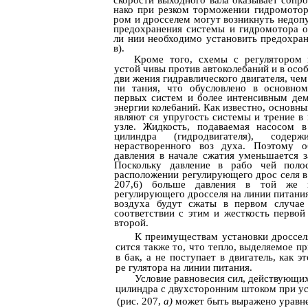
скорости выходного вала оказывает сопро
нако при резком торможении гидромотор
ром и дросселем могут возникнуть недоп
предохранения системы и гидромотора о
ли­ нии необходимо установить предохра
в).
Кроме того, схемы с регулятором 
устой­ чивы против автоколебаний и в ос
дви­ жения гидравлического двигателя, че
пи­ тания, что обусловлено в основно
первых систем и более интенсивным дем
энергии колебаний. Как известно, основн
являют­ ся упругость системы и трение 
узле. Жидкость, подаваемая насосом 
цилиндра (гидродвигателя), содер
нерастворенного воз­ духа. Поэтому
давления в начале сжатия уменьшается з
Поскольку давление в рабо­ чей поло
расположении регулирующего дрос­ селя в
207,6) больше давления в той же 
регулирующего дросселя на линии питания 
воздуха будут сжаты в первом случае
соответствии с этим и жесткость первой
второй.
К преимуществам установки дросселя
сится также то, что тепло, выделяемое п
в бак, а не поступает в двигатель, как 
ре­ гулятора на линии питания.
Условие равновесия сил, действующих
цилиндра с двухсторонним штоком при ус
(рис. 207,
а)
может быть выражено уравн