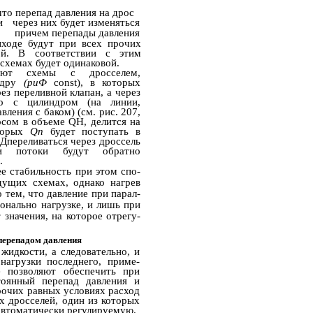
что перепад давления на дрос­
и
через них будет изменяться
причем перепады давления
ыходе будут при всех прочих
й. В соответствии с этим
х схемах будет одинаковой.
яют схемы с дросселем,
индру
(риФ
const), в которых
ез переливной клапан, а через
ьно с цилиндром (на линии,
ления с баком) (см. рис. 207,
сосом в объеме QH, делится на
оторых
Qn
будет поступать в
3Дпереливаться через дроссель
и потоки будут обратно
.
ее стабильность при этом спо­
дущих схемах, однако нагрев
 тем, что давление при парал­
онально нагрузке, и лишь при
 значения, на которое отрегу­
перепадом давления
жидкости, а следовательно, и
 нагрузки последнего, приме­
е позволяют обеспечить при
тоянный перепад давления и
рочих равных условиях расход
х дросселей, один из которых
 автоматически регулируемую.