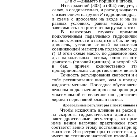
D
и
d
—
диаметр поршня и штока.
Из выражений (303) и (304) следует, 
селях, а следовательно, и расход жидкост
с изменением нагрузки
Р
гидроцилиндра,
в схеме с дросселем на входе и на в
равных условиях, равны между собо
зависимость ско­ рости от нагрузки в эти
В некоторых случаях примен
подключенным параллельно гидроцил
излишек жидкости отводится в бак не чер
дроссель, установ­ ленный параллел
соединяющей магистраль подводимого дав
г). В этой схеме масло, по­ даваемое на
два параллельных потока, один из к
двигатель (силовой цилиндр), а второй <
в бак, причем количественно эт
пропорциональны сопротивлениям ветвей
Точность регулирования скорости и 
собе регулирования ниже, чем в преды
жидкости меньше. Последнее обусловлено
лельном подключении дросселя пропорци
максимальной ее величине оно достигнет
лирован переливной клапан насоса.
Дроссельные регуляторы с постоянным 
Чтобы исключить влияние на расход 
на скорость гидравлического двигателя
няют дроссельные регуляторы, которы
изме­ нении нагрузки практически пос
соответст­ венно этому постоянный при п
жидкости. Эти регуляторы состоят из дву
имеет по­ стоянную настройку, второй —