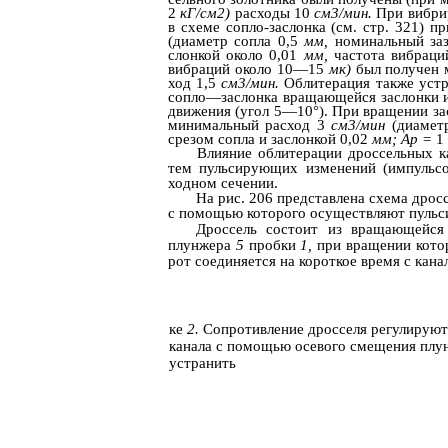
2
кГ/см2)
расходы 10
см3/мин.
При вибри
в схеме сопло-заслонка (см. стр. 321) п
(диаметр сопла 0,5
мм,
номинальный заз
слонкой около 0,01
мм,
частота вибраци
вибраций около 10—15
мк)
был получен 
ход 1,5
см3/мин.
Облитерация также уст
сопло—заслонка вращающейся заслонки 
движения (угол 5—10°). При вращении з
минимальный расход 3
см3/мин
(диамет
срезом сопла и заслонкой 0,02
мм; Ар =
1
Влияние облитерации дроссельных 
тем пульсирующих изменений (импульсо
ходном сечении.
На рис. 206 представлена схема дрос
с помощью которого осуществляют пуль
Дроссель состоит из вращающейся
плунжера
5
пробки
1,
при вращении кото
рот соединяется на короткое время с кан
ке
2.
Сопротивление дросселя регулируют
канала с помощью осевого смещения плун
устранить