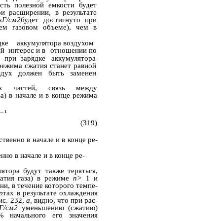
асть полезной емкости будет
ри расширении, в результате
кГ/см2
будет достигнуто при
ем газовом объеме), чем в
дке
аккумулятора воздухом
ий
интерес и в
отношении по­
при
зарядке
аккумулятора
режима сжатия станет равной
оздух должен быть заменен
ых частей, связь между
за) в начале и в конце режима
— 1
(319)
твенно в начале и в конце ре­
но в начале и в конце ре­
ятора будут также теряться,
атия газа) в режиме
п>
1 и
ни, в течение которого темпе­
р
тах в результате охлаждения
ис. 232,
а,
видно, что при рас­
кГ/см2
уменьшению (сжатию)
 начального его значения