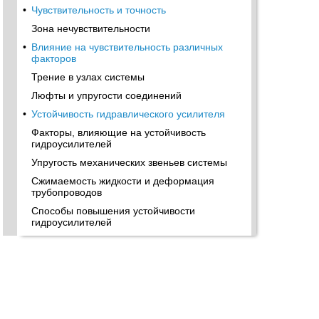
•
Чувствительность и точность
Зона нечувствительности
•
Влияние на чувствительность различных
факторов
Трение в узлах системы
Люфты и упругости соединений
•
Устойчивость гидравлического усилителя
Факторы, влияющие на устойчивость
гидроусилителей
Упругость механических звеньев системы
Сжимаемость жидкости и деформация
трубопроводов
Способы повышения устойчивости
гидроусилителей
Стабилизация утечкой жидкости
Влияние сопротивления трубопровода
•
Золотники со ступенчатыми проходными
окнами
Демпфирование энергии колебаний