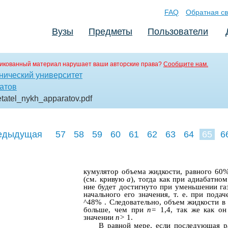
FAQ
Обратная св
Вузы
Предметы
Пользователи
икованный материал нарушает ваши авторские права?
Сообщите нам.
нический университет
атов
etatel_nykh_apparatov
.pdf
едыдущая
57
58
59
60
61
62
63
64
65
6
74
75
76
кумулятор объема жидкости, равного 60%
(см. кривую
а
), тогда как при адиабатно
ние будет достигнуто при уменьшении г
начального его значения, т. е. при подач
^48% . Следовательно, объем жидкости в
больше, чем при
п=
1,4, так же как о
значении
п>
1.
В равной мере, если последующая р