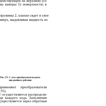
действующей на верхнюю (со
оны камеры
5)
поверхности; в
ружины 2, клапан сядет в свое
вверх, выдавливая жидкость из
Рис. 235. С хем а преобразователя давле-
ния двойного действия
применяют преобразователи
35).
р\
осуществляется распредели­
це каждого хода. Заполнение
существляется через обратные