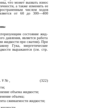
ины, что может вызвать износ
ичности, а также изменить ее
пространенным числом ходов
является от 60 до 300—400
жины
ктеризующим состояние жид­
го давления, является работа
ии жидкости при сжатии). При
акону Гука, энергетические
дкости выражаются (см. стр.
. V № ,
(322)
ти;
нение объема жидкости;
менение объема;
нта сжимаемости жидкости;
 жидкости.