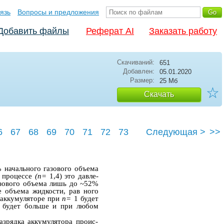
язь
Вопросы и предложения
Добавить файлы
Реферат AI
Заказать работу
Скачиваний:
651
Добавлен:
05.01.2020
Размер:
25 Мб
☆
Скачать
6
67
68
69
70
71
72
73
Следующая >
>>
77
 начального газового объема
м процессе
(п=
1,4) это давле­
азового объема лишь до ~52%
е объема жидкости, рав­ ного
 аккумуляторе при
п=
1 будет
н будет больше и при любом
азрядка аккумулятора проис­