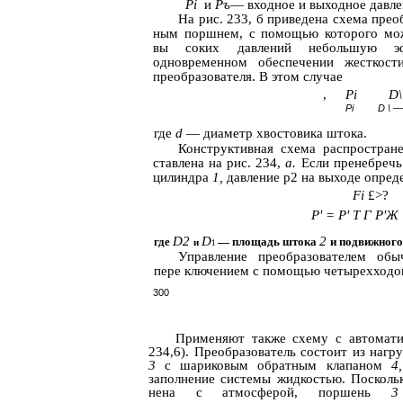
Pi
и
Ръ
— входное и выходное давле
На рис. 233, б приведена схема прео
ным поршнем, с помощью которого мо
вы­ соких давлений небольшую э
одновременном обеспечении жесткост
преобразователя. В этом случае
,
Pi
D\
Pi
D \ —
где
d
— диаметр хвостовика штока.
Конструктивная схема распростране
ставлена на рис. 234,
а.
Если пренебречь
цилиндра
1,
давление р2 на выходе опреде
Fi
£>?
Р' = Р' Т Г Р'Ж 
D2
D
2
где
— площадь штока
и подвижног
и
1
Управление преобразователем обы
пере­ ключением с помощью четырехходов
300
Применяют также схему с автомати
234,6). Преобразователь состоит из наг
3
с шариковым обратным клапаном
4
заполнение системы жидкостью. Посколь
нена с атмосферой, поршень