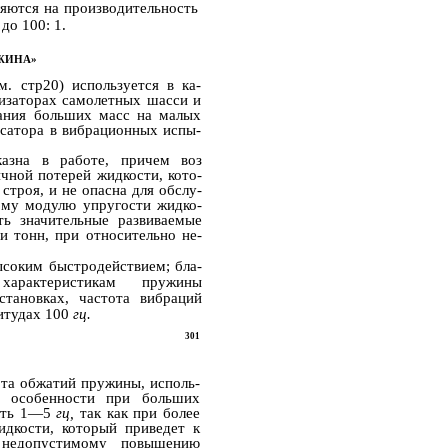
ляются на производительность
до 100: 1.
ЖИНА»
. стр20) используется в ка­
изаторах самолетных шасси и
ания больших масс на малых
ьсатора в вибрационных испы­
казна в работе, причем воз
чной потерей жидкости, кото­
строя, и не опасна для обслу­
ому модулю упругости жидко­
ть значительные развиваемые
и тонн, при относительно не­
соким быстродействием; бла­
арактеристикам пружины
становках, частота вибраций
итудах 100
гц.
301
ота обжатий пружины, исполь­
в особенности при больших
шать 1—5
гц,
так как при более
идкости, который приведет к
недопустимому повышению