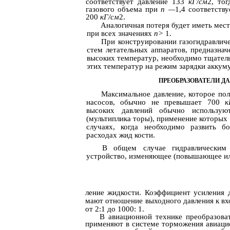
соответствует давление 133
кГ/см
2, то
газового объема при
п
—
1,4 соответств
200
кГ/см
2.
Аналогичная потеря будет иметь мест
при всех значениях
п>
1.
При конструировании газогидравличе
стем летательных аппаратов, предназна
высоких температур, необходимо тщател
этих температур на режим зарядки аккуму
ПРЕОБРАЗОВАТЕЛИ Д
Максимальное давление, которое по
насосов, обычно не превышает 700
к
высоких давлений обычно используют
(мультиплика­ торы), применение которых
случаях, когда необходимо развить б
расходах жид­ кости.
В общем случае гидравлическим 
устройство, изменяющее (повышающее ил
ление жидкости. Коэффициент усиления 
мают отношение выходного давления к вх
от 2:1 до 1000: 1.
В авиационной технике преобразова
применяют в системе торможения авиацио