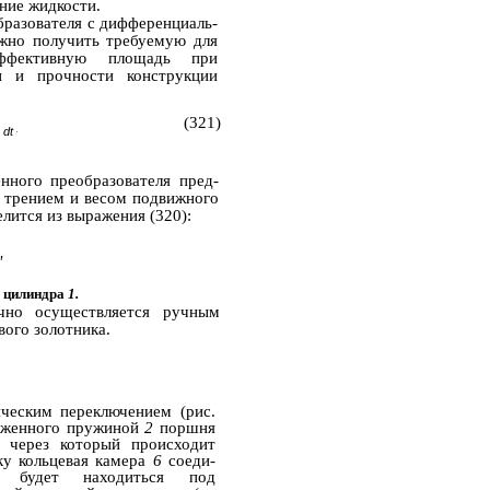
ние жидкости.
бразователя с дифференциаль­
жно получить требуемую для
ффективную площадь при
и и прочности конструкции
(321)
 dt
’
нного преобразователя пред­
 трением и весом подвижного
лится из выражения (320):
'
о цилиндра
1.
чно осуществляется ручным
ого золотника.
ческим переключением (рис.
руженного пружиной
2
поршня
,
через который происходит
ку кольцевая камера
6
соеди­
3
будет находиться под