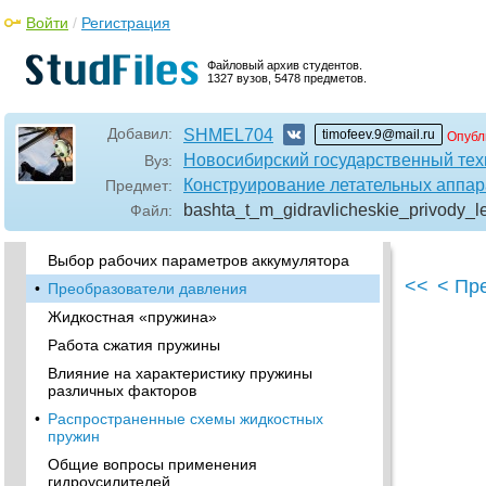
•
Устройства для изолирования
поврежденного трубопровода
Войти
/
Регистрация
Ограничитель расхода жидкости
Файловый архив студентов.
Клапаны последовательного включения
1327 вузов, 5478 предметов.
Реле давления
•
Гидравлические реле выдержки времени
Добавил:
SHMEL704
timofeev.9@mail.ru
Опубл
Запорные (обратные) клапаны
Новосибирский государственный тех
Вуз:
Конструирование летательных аппар
Предмет:
Гидравлические замки
bashta_t_m_gidravlicheskie_privody_l
Файл:
•
Мембранные (диафрагменные)
гидрогазовые аккумуляторы
Выбор рабочих параметров аккумулятора
<<
< Пр
•
Преобразователи давления
Жидкостная «пружина»
Работа сжатия пружины
Влияние на характеристику пружины
различных факторов
•
Распространенные схемы жидкостных
пружин
Общие вопросы применения
гидроусилителей