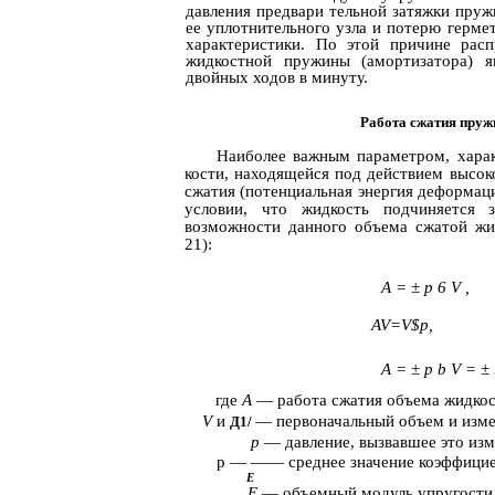
давления предвари­ тельной затяжки пруж
ее уплотнительного узла и потерю гермет
характеристики. По этой причине рас
жидкостной пружины (амортизатора) 
двойных ходов в минуту.
Работа сжатия пру
Наиболее важным параметром, хара
кости, находящейся под действием высоко
сжатия (потенциальная энергия деформац
условии, что жидкость подчиняется з
возможности данного объема сжатой жи
21):
A = ± p 6 V ,
AV=V$p,
A = ± p b V = ± 
где
А
— работа сжатия объема жидкос
V
и
— первоначальный объем и изме
Д1/
р
— давление, вызвавшее это из
р — —— среднее значение коэффицие
Е
Е
— объемный модуль упругости