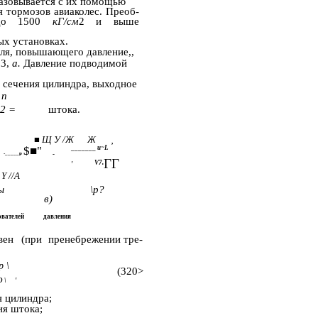
азовывается с их помощью
я тормозов авиаколес. Преоб­
е до 1500
кГ/см
2 и выше
х установках.
ля, повышающего давление,,
33,
а.
Давление подводимой
сечения цилиндра, выходное
п
 2 =
штока.
■ Щ У /Ж
Ж
,
$■"
_______
u~L
-_____р
-
ГГ
V7.
'
й
Y //A
ы
\р?
в)
ователей
давления
вен
(при
пренебрежении тре-
р \
(320>
D \
'
 цилиндра;
ия штока;