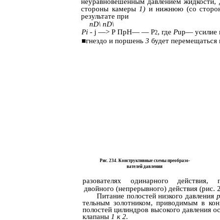
неуравновешенным давлением жидкости, 
стороны камеры
1)
и нижнюю (со стор
результате при
nD\ nD\
Pi
- j —> Р ПpH— — P
, где
P
up— усилие п
2
■гнездо и поршень
3
будет перемещаться 
Рис. 234. Конструктивные схемы преобразо-
вателей давления
разователях одинарного действия, 
двойного (непрерывного) действия (рис. 2
Питание полостей низкого давления
тельным золотником, приводимым в кон
полостей цилиндров высокого давления о
клапаны
1 к 2.