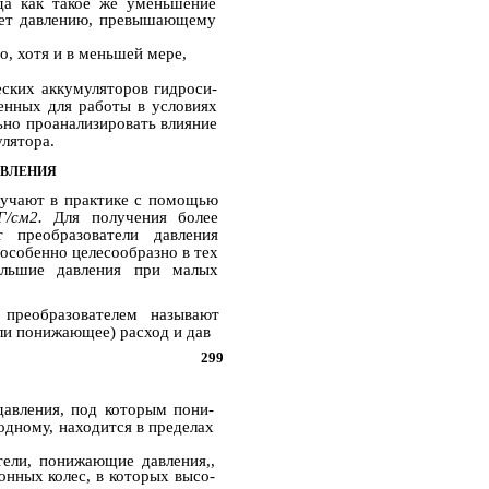
гда как такое же уменьшение
ует давлению, превышающему
о, хотя и в меньшей мере,
ских аккумуляторов гидроси­
ченных для работы в условиях
ьно проанализировать влияние
лятора.
АВЛЕНИЯ
лучают в практике с помощью
Г/см2.
Для получения более
 преобразователи давления
 особенно целесообразно в тех
ольшие давления при малых
преобразователем называют
и понижающее) расход и дав­
299
давления, под которым пони­
одному, находится в пределах
тели, понижающие давления,,
нных колес, в которых высо­