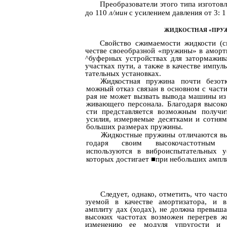
Преобразователи этого типа изготов
до 110
л/мин
с усилением давления от 3: 1 
ЖИДКОСТНАЯ «ПРУ
Свойство сжимаемости жидкости (см
честве своеобразной «пружины» в аморт
^буферных устройствах для затормажив
участках пути, а также в качестве импул
тательных установках.
Жидкостная пружина почти безот
можный отказ связан в основном с части
рая не может вызвать вывода машины из 
живающего персонала. Благодаря высок
сти представляется возможным получи
усилия, измеряемые десятками и сотням
больших размерах пружины.
Жидкостные пружины отличаются вы
годаря своим высокочастотным х
используются в виброиспытательных у
которых достигает ■при небольших ампл
Следует, однако, отметить, что част
зуемой в качестве амортизатора, и 
амплиту­ дах (ходах), не должна превы
высоких частотах возможен перегрев ж
изменению ее модуля упругости и 