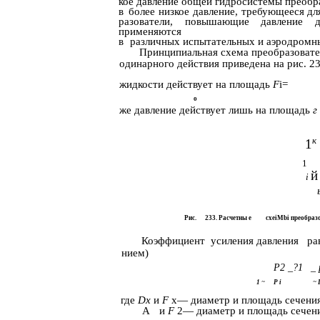
кое давление общей гидросистемы преобр
в
более низкое давление, требующееся дл
разователи, повышающие давлени
применяются
в
различных испытательных и аэродромны
Принципиальная схема преобразовате
одинарного действия приведена на рис. 2
жидкости действует на площадь
F
i=
о
же давление действует лишь на площадь
г
к
1
1
i
Рис.
233. Расчетны е
cxeiMbi преобраз
Коэффициент
усиления давления
ра
нием)
Р2 _?1
_ 
1 ~
P i
~ 
где
Dx
и
F
x— диаметр и площадь сечения
А
и
F
2— диаметр и площадь сечен