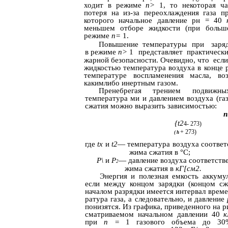
ходит в режиме
п>
1, то некоторая ч
потеря­ на из-за переохлаждения газа п
которого начальное давление рн = 40
меньшем отборе жидкости (при больш
режиме
п=
1.
Повышение
температуры
при
заря
в режиме
п>
1
представляет
практическ
жарной безопасности. Очевидно, что
если
жидкостью температура воздуха в конце 
температуре воспламенения масла, в
какимлибо инертным газом.
Пренебрегая трением подвижн
температура­ ми и давлением воздуха (га
сжатия можно выразить зависимостью:
п
{t2
4- 273)
+ 273)
( h
где
tx
и
t2
— температура воздуха соответс
жима сжатия в °С;
Р\
и
Р
— давление воздуха соответствен
2
жима сжатия в
кГ[см2.
Энергия и полезная емкость аккумул
если между концом зарядки (концом сж
началом разрядки имеется интервал време
ратура газа, а следовательно, и давление
понизятся. Из графика, приведенного на р
сматриваемом начальном давлении 40
при
п =
1 газового объема до 30%