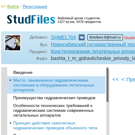
Войти
/
Регистрация
Файловый архив студентов.
1327 вузов, 5478 предметов.
Добавил:
SHMEL704
timofeev.9@mail.ru
Опубл
Новосибирский государственный тех
Вуз:
Конструирование летательных аппар
Предмет:
bashta_t_m_gidravlicheskie_privody_l
Файл:
•
Предисловие
Введение
<<
< Пр
•
Место, занимаемое гидравлическими
системами в оборудовании летательных
аппаратов
Преимущества гидравлических приводов
Особенности технических требований к
гидравлическим системам современных
летательных аппаратов
•
Принцип действия самолетных
гидравлических приводов объемного типа