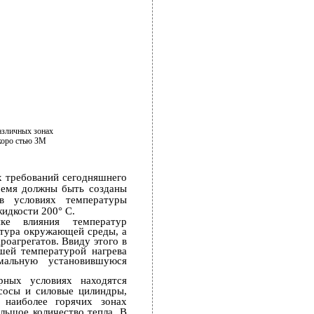
различных зонах
коро­ стью ЗМ
х требований сегодняшнего
ремя должны быть созданы
в условиях температуры
идкости 200° С.
ке влияния температур
атура окружающей среды, а
роагрегатов. Ввиду этого в
шей температурой нагрева
мальную установившуюся
рных условиях находятся
асосы и силовые цилиндры,
 наиболее горячих зонах
льшое количество тепла. В