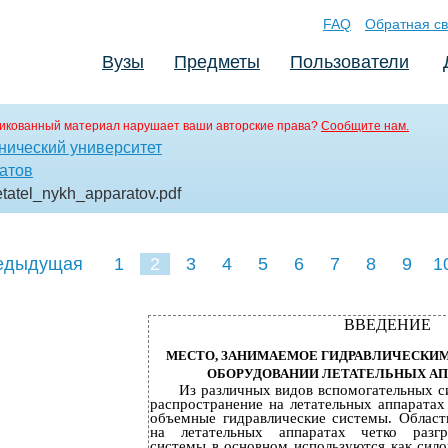
FAQ
Обратная св
Вузы
Предметы
Пользователи
икованный материал нарушает ваши авторские права?
Сообщите нам.
нический университет
атов
etatel_nykh_apparatov
.pdf
едыдущая
1
2
3
4
5
6
7
8
9
1
18
19
20
21
22
ВВЕДЕНИЕ
МЕСТО, ЗАНИМАЕМОЕ ГИДРАВЛИЧЕСКИ
ОБОРУДОВАНИИ ЛЕТАТЕЛЬНЫХ АП
Из различных видов вспомогательных с
распространение на летательных аппаратах
объемные гидравлические системы. Област
на летательных аппаратах четко разгр
системы в основном используются как сил