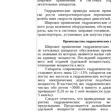
широкое применение в системах упр
летательных аппаратов.
Гидравлические приводы нашли приме
ско­ рости электрогенераторов перемен
колеба­ ниях скорости приводных двигателей.
Широкое применение гидравлические с
ного рода наземном оборудовании, обслуж
раты, как-то в системах заправки топливом,
транспортерах, установках для запуска упр
Преимущества гидравлических 
Широкое применение гидравлических
ле­ тательных аппаратах обусловлено преи
ос­ новными из которых являются малые га
на единицу мощности. Последний параметр
весо­ вой отдачей (удельной мощностью)
отношение мощности к весу.
Габариты современного гидравлическо
ставляют всего лишь 12—13% габаритов эле
ности; вес насосов и гидравлических мотор
веса электрических агрегатов подобн
мощности. В частности, вес гидравлическо
числах обо­ ротов ~3000 в минуту и да
превышает 0,20
кг
на 1
кет
мощности (уде
5
квт/кг).
Следует отметить, что приведенные зна
ритов) гидравлических агрегатов н
предельными. Продолжаются дальнейши
удельной мощности (снижению веса