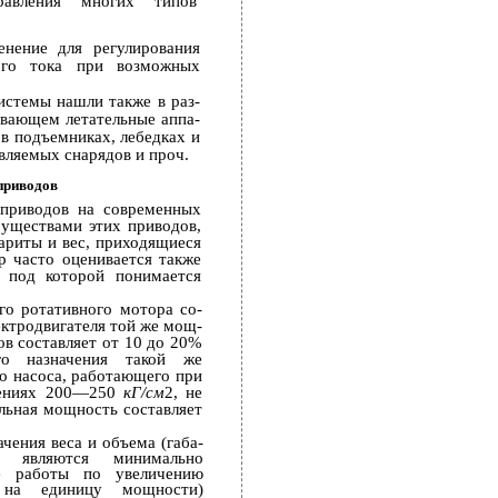
авления многих типов
нение для регулирования
ного тока при возможных
истемы нашли также в раз­
ивающем летательные аппа­
 в подъемниках, лебедках и
авляемых снарядов и проч.
приводов
 приводов на современных
муществами этих приводов,
бариты и вес, приходящиеся
 часто оценивается также
, под которой понимается
го ротативного мотора со­
ктродвигателя той же мощ­
ов составляет от 10 до 20%
ого назначения такой же
го насоса, работающего при
влениях 200—250
кГ/см
2, не
льная мощность составляет
чения веса и объема (габа­
е являются минимально
е работы по увеличению
 на единицу мощности)