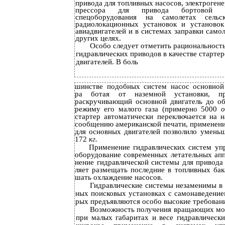
привода для топливных насосов, электроген
прессора для привода бортовой хо
спецоборудования на самолетах сельск
радиолокационных установок и установок
авиадвигателей и в системах заправки само
других целях.
Особо следует отметить рациональност
гидравлических приводов в качестве стартер
двигателей. В боль­
шинстве подобных систем насос основной 
ра­ ботая от наземной установки, пр
раскручивающий основной двигатель до об
режиму его малого газа (примерно 5000
о
стартер автоматически переключается на 
сообщению американской печати, применени
для основных двигателей позволило уменьш
172
кг.
Применение гидравлических систем уп
оборудование современных летательных апп
нение гидравлической системы для привода
ляет размещать последние в топливных бака
шать охлаждение насосов.
Гидравлические системы незаменимы в 
ных поисковых установках с самонаведение
рых предъявляются особо высокие требован
Возможность получения вращающих мо
при малых габаритах и весе гидравлическ