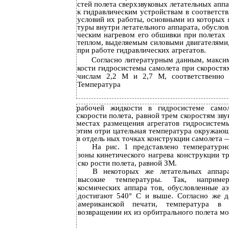
стей полета сверхзвуковых летательных апп
к гидравлическим устройствам в соответст
условий их работы, основными из которых 
туры внутри летательного аппарата, обусло
ческим нагревом его обшивки при полетах н
теплом, выделяемым силовыми двигателями
при работе гидравлических агрегатов.
Согласно литературным данным, макси
кости гидросистемы самолета при скоростя
числам 2,2 М и 2,7 М, соответственно
Температура
рабочей жидкости в гидросистеме само
скорости полета, равной трем скоростям звук
местах размещения агрегатов гидросистем
этим отри­ цательная температура окружаю
в отдель­ ных точках конструкции самолета 
На рис. 1 представлено температурн
зоны кинетического нагрева конструкции т
ско­ рости полета, равной ЗМ.
В некоторых же летательных аппар
высокие температуры. Так, наприме
космических аппара­ тов, обусловленные 
достигают 540° С и выше. Согласно же 
американской печати, температура в
возвращении их из орбитрального полета мо