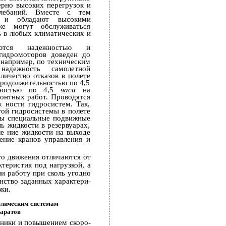
ерно высоких перегрузок и
олебаний. Вместе с тем
и и обладают высокими
же могут обслуживаться
ь в любых климатических и
аются надежностью и
гидромоторов доведен до
, например, по техническим
адежность самолетной
личество отказов в полете
продолжительностью по 4,5
ьностью по 4,5
часа
на
монтных работ. Проводятся
 ности гидросистем. Так,
той гидросистемы в полете
ны специальные подвижные
ь жидкости в резервуарах,
­ ние жидкости на выходе
ение кранов управления и
го движения отличаются от
теристик под нагрузкой, а
и работу при сколь угодно
нство заданных характери­
ки.
влическим системам
аратов
хники и повышением скоро­