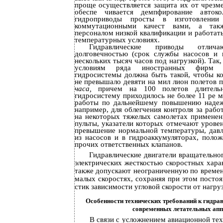
проще осуществляется защита их от чрезм
обеспе­ чивается демпфирование авток
гидроприводы просты в изготовлени
коммутационными качест­ вами, а так
персоналом низкой квалификации и работат
температурных условиях.
Гидравлические приводы отлич
долговечностью (срок службы насосов и 
нескольких тысяч часов под нагрузкой). Так
условиям ряда иностранных фирм н
гидросистемы должна быть такой, чтобы ко
не превышало девяти на мил­ лион полетов 
часа,
причем на 100 полетов длител
гидросистему приходилось не более 11 ре­ 
работы по дальнейшему повышению надеж­
например, для облегчения контроля за рабо
на некоторых тяжелых самолетах примене
пульты, указатели которых отмечают уровен
превышение нормальной температуры, давле
из насосов и в гидроаккумуляторах, полож
прочих ответственных клапанов.
Гидравлические двигатели вращательно
электрических жесткостью скоростных харак
также допускают неограниченную по времен
малых скоростях, сохраняя при этом постоя
стик зависимости угловой скорости от нагруз
Особенности технических требований к гидра
современных летательных апп
В связи с усложнением авиационной те