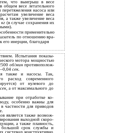
о тем, что выигрыш в весе
в общем весе летательного
м перетяжеления насоса или
 расчетам увеличение веса
ля, а также увеличение веса
8
кг
(в случае сохранения их
ными).
особенности применительно
казатель по отношению вра­
 его инерции, благодаря
твием. Испытания показы­
лического мотора мощностью
 2500
об/мин
противополож­
3—0,04
сек.
я также и насосы. Так,
го расход современного
лируется) от нулевого до
4
сек,
а от максимального до
ывание при отработке ко­
воду, особенно важны для
в частности для приводов
е.
в является также возмож­
лирования выходной скоро­
дукции, а также плавность,
, большой срок службы и
ких системах конструктивно