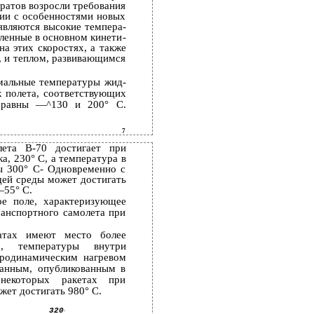
аратов возросли требования
вии с особенностями новых
являются высокие темпера­
вленные в основном кинети­
а этих скоростях, а также
, и теплом, развивающимся
мальные температуры жид­
х полета, соответствующих
 равны —^130 и 200° С.
7
лета В-70 достигает при
а, 230° С, а температура в
ы 300° С- Одновременно с
щей среды может достигать
—55° С.
ое поле, характеризующее
ранспортного самолета при
атах имеют место более
р, температуры внутри
аэродинамическим нагревом
данным, опубликованным в
 некоторых ракетах при
жет достигать 980° С.
320
°