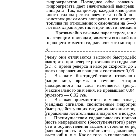
гидроагрегатов. Последнее обус­ ловлен
гидроагрегата дает значительный выигрыш 
аппарата. Так, например, каждый килограм
иного гидроагрегата влечет за собой по
конструкции самого аппарата и его двигате
топлива по отношению к самолетам на 6—
летных характеристик и прочности неизмен
Чрезвычайно важным параметром, и в 
к следящим приводам, является высокий по
щающего момента гидравлического мотора к
6
чему они отличаются высоким быстродейс
вают, что при реверсе ротативного гидрав
5
л. с.
время реверса и набора скорости до
ного направления вращения составляет 0,0
Высоким быстродействием отличаютс
напри­ мер, время, в течение которо
авиационного на­ соса изменяется (регу
максимального значения, не превышает 0,0
нулевого — 0,02
сек.
Высокая приемистость и малое запазд
мандных сигналов, свойственные гидропри
быстродействующих следящих механизмов, 
управления летательным аппаратом в воздух
Преимуществом гидравлических приводо
ность непрерывного (бесступенчатого) регу
сти и осуществления высокой степени ее ре
равномерность и устойчивость движения
высо­ кий к. п.д. Кроме того, в гидравличес