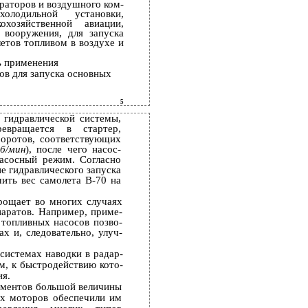
ераторов и воздушного ком­
лодильной установки,
охозяйственной авиации,
 вооружения, для запуска
летов топливом в воздухе и
ь применения
ов для запуска основных
5
гидравлической системы,
евращается в стартер,
оротов, соответствующих
б/мин
), после чего насос-
насосный режим. Согласно
е гидравлического запуска
ить вес самолета В-70 на
рощает во многих случаях
аратов. Например, приме­
 топливных насосов позво­
х и, следовательно, улуч­
системах наводки в радар­
м, к быстродействию кото­
ия.
ментов большой величины
их моторов обеспечили им