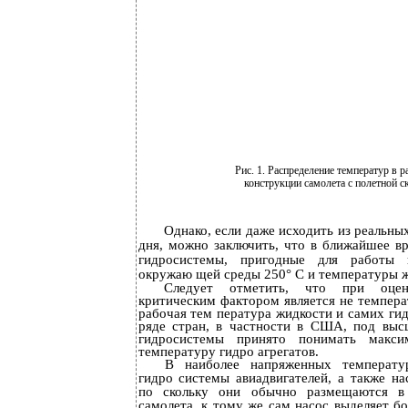
Рис. 1. Распределение температур в 
конструкции самолета с полетной с
Однако, если даже исходить из реальны
дня, можно заключить, что в ближайшее в
гидросистемы, пригодные для работы 
окружаю­ щей среды 250° С и температуры ж
Следует отметить, что при оцен
критическим фактором является не темпер
рабочая тем­ пература жидкости и самих гид
ряде стран, в частности в США, под выс
гидросистемы принято понимать макси
температуру гидро­ агрегатов.
В наиболее напряженных температу
гидро­ системы авиадвигателей, а также н
по­ скольку они обычно размещаются в
самолета, к тому же сам насос выделяет бо