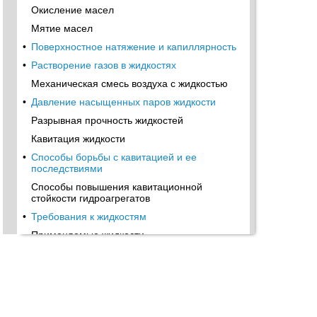
Окисление масел
Мятие масел
•
Поверхностное натяжение и капиллярность
•
Растворение газов в жидкостях
Механическая смесь воздуха с жидкостью
•
Давление насыщенных паров жидкости
Разрывная прочность жидкостей
Кавитация жидкости
•
Способы борьбы с кавитацией и ее
последствиями
Способы повышения кавитационной
стойкости гидроагрегатов
•
Требования к жидкостям
Применяемые жидкости
Высокотемпературные жидкости
Особенности применения
полисилоксановых жидкостей
•
Жидкие металлы