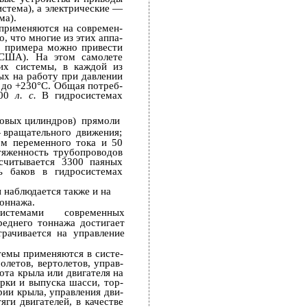
истема), а электрические —
ма).
 применяются на современ­
, что многие из этих аппа­
е примера можно привести
 США). На этом самолете
их системы, в каждой из
ых на работу при давлении
 до +230°С. Общая потреб­
000
л. с.
В гидросистемах
ловых цилиндров)
прямоли­
 вращательного
движения;
ом переменного тока и 50
тяженность трубопроводов
считывается 3300 паяных
ь баков в гидросистемах
 наблюдается также и на
тоннажа.
истемами современных
реднего тоннажа достигает
трачивается на управление
темы применяются в систе­
олетов, вертолетов, управ­
ота крыла или двигателя на
рки и выпуска шасси, тор­
ии крыла, управления дви­
ги двигателей, в качестве