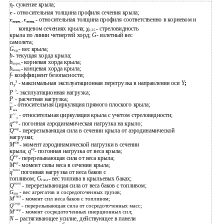
η
-
сужение крыла;
-
относительная толщина профиля сечения крыла;
c
-
относительная толщина профиля соответственно в корневом и
c
,
c
корн.
конц.
концевом сечениях крыла; χ
-
стреловидность
0,25
крыла по линии четвертей хорд;
G
- взлетный вес
самолета;
G
-
вес крыла;
кр
.
b
-
текущая хорда крыла;
b
-
корневая хорда крыла;
корн
.
b
-
концевая хорда крыла;
конц.
f
- коэффициент безопасности;
э
n
- максимальная эксплуатационная перегрузка в направлении оси
Y
;
y
э
P
- эксплуатационная нагрузка;
P
- расчетная нагрузка;
~
- относительная циркуляция прямого плоского крыла;
Г
пл.
~
- относительная циркуляция крыла с учетом стреловидности;
Г
χ
аэр
q
- погонная аэродинамическая нагрузка на крыло;
аэр
Q
- перерезывающая сила в сечении крыла от аэродинамической
нагрузки;
аэр
M
- момент аэродинамической нагрузки в сечении
кр
крыла;
q
- погонная нагрузка от веса крыла;
кр
Q
- перерезывающая сила от веса крыла;
кр
M
- момент силы веса в сечении крыла;
топл
q
погонная нагрузка от веса баков с
топливом;
G
- вес топлива в крыльевых баках;
топл
топл
Q
- перерезывающая сила от веса баков с топливом;
G
- вес агрегатов и сосредоточенных грузов;
агр
топл
M
- момент сил веса баков с топливом;
соср
Q
- перерезывающая сила от сосредоточенных масс;
соср
M
- момент сосредоточенных инерционных сил;
N
–
растягивающее усилие, действующее в панели