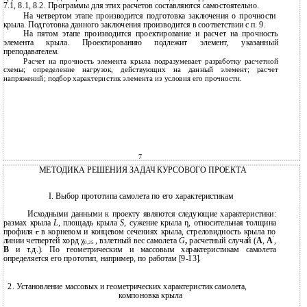
7.1, 8.1, 8.2. Программы для этих расчетов составляются самостоятельно.
На четвертом этапе производится подготовка заключения о прочности
крыла. Подготовка данного заключения производится в соответствии с п. 9.
На пятом этапе производится проектирование и расчет на прочность
элемента крыла. Проектированию подлежит элемент, указанный
преподавателем.
Расчет на прочность элемента крыла подразумевает разработку расчетной
схемы; определение нагрузок, действующих на данный элемент; расчет
напряжений; подбор характеристик элемента из условия его прочности.
7
МЕТОДИКА РЕШЕНИЯ ЗАДАЧ КУРСОВОГО ПРОЕКТА
I. Выбор прототипа самолета по его характеристикам
Исходными данными к проекту являются следующие характеристики:
размах крыла
L
, площадь крыла
S
, сужение крыла η, относительная толщина
профиля
в корневом и концевом сечениях крыла, стреловидность крыла по
c
′
линии четвертей хорд χ
, взлетный вес самолета
G
,
расчетный случай (
А
,
А
,
0,25
В
и т.д.). По геометрическим и массовым характеристикам самолета
определяется его прототип, например, по работам [9-13].
2. Установление массовых и геометрических характеристик самолета,
компоновка крыла