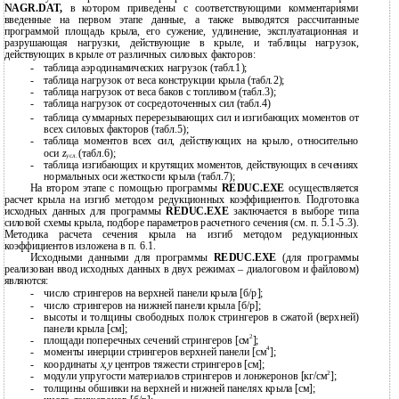
NAGR.DAT,
в котором приведены с соответствующими комментариями
введенные на первом этапе данные, а также выводятся рассчитанные
программой площадь крыла, его сужение, удлинение, эксплуатационная и
разрушающая нагрузки, действующие в крыле, и таблицы нагрузок,
действующих в крыле от различных силовых факторов:
-
таблица аэродинамических нагрузок (табл.1);
-
таблица нагрузок от веса конструкции крыла (табл.2);
-
таблица нагрузок от веса баков с топливом (табл.3);
-
таблица нагрузок от сосредоточенных сил (табл.4)
-
таблица суммарных перерезывающих сил и изгибающих моментов от
всех силовых факторов (табл.5);
-
таблица моментов всех сил, действующих на крыло, относительно
оси
z
(табл.6);
усл.
-
таблица изгибающих и крутящих моментов, действующих в сечениях
нормальных оси жесткости крыла (табл.7);
На втором этапе с помощью программы
REDUC.EXE
осуществляется
расчет крыла на изгиб методом редукционных коэффициентов. Подготовка
исходных данных для программы
REDUC.EXE
заключается в выборе типа
силовой схемы крыла, подборе параметров расчетного сечения (см. п. 5.1-5.3).
Методика расчета сечения крыла на изгиб методом редукционных
коэффициентов изложена в п. 6.1.
Исходными данными для программы
REDUC.EXE
(для программы
реализован ввод исходных данных в двух режимах – диалоговом и файловом)
являются:
-
число стрингеров на верхней панели крыла [б/р];
-
число стрингеров на нижней панели крыла [б/р];
-
высоты и толщины свободных полок стрингеров в сжатой (верхней)
панели крыла [см];
2
-
площади поперечных сечений стрингеров [см
];
4
-
моменты инерции стрингеров верхней панели [см
];
-
координаты
x,y
центров тяжести стрингеров [см];
2
-
модули упругости материалов стрингеров и лонжеронов [кг/см
];
-
толщины обшивки на верхней и нижней панелях крыла [см];