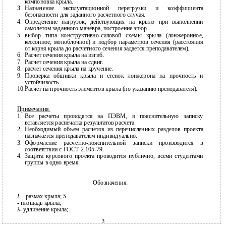
компоновка крыла.
3.
Назначение эксплуатационной перегрузки и коэффициента
безопасности для заданного расчетного случая.
4.
Определение нагрузок, действующих на крыло при выполнении
самолетом заданного маневра, построение эпюр.
5.
выбор типа
конструктивно-силовой схемы крыла (лонжеронное,
кессонное, моноблочное) и подбор параметров сечения (расстояния
от корня крыла до расчетного сечения задается преподавателем).
6.
Расчет сечения крыла на изгиб.
7.
Расчет сечения крыла на сдвиг.
8.
расчет сечения крыла на кручение.
9.
Проверка обшивки крыла и стенок лонжерона на прочность и
устойчивость.
10.Расчет на прочность элементов крыла (по указанию преподавателя).
Примечания.
1.
Все расчеты проводятся на ПЭВМ, в пояснительную записку
вставляется распечатка результатов расчета.
2.
Необходимый объем расчетов из перечисленных разделов проекта
назначается преподавателем индивидуально.
3.
Оформление
расчетно-пояснительной записки производится в
соответствии с ГОСТ 2.105-79.
4.
Защита курсового проекта проводится публично, всеми студентами
группы в одно время.
Обозначения:
L
-
размах крыла;
S
-
площадь крыла;
λ- удлинение крыла;
3