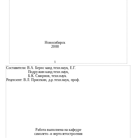
Новосибирск
2000
1
Составители: В.А. Бернс канд.техн.наук, Е.Г.
Подружин канд.техн.наук,
Б.К. Смирнов, техн.наук.
Рецензент: В.Л. Присекин, д-р.техн.наук, проф.
Работа выполнена на кафедре
самолето- и вертолетостроения