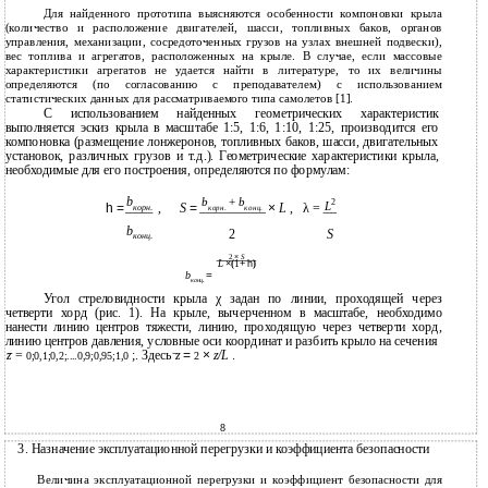
Для найденного прототипа выясняются особенности компоновки крыла
(количество и расположение двигателей, шасси, топливных баков, органов
управления, механизации, сосредоточенных грузов на узлах внешней подвески),
вес топлива и агрегатов, расположенных на крыле. В случае, если массовые
характеристики агрегатов не удается найти в литературе, то их величины
определяются (по согласованию с преподавателем) с использованием
статистических данных для рассматриваемого типа самолетов [1].
С использованием найденных геометрических характеристик
выполняется эскиз крыла в масштабе 1:5, 1:6, 1:10, 1:25, производится его
компоновка (размещение лонжеронов, топливных баков, шасси, двигательных
установок, различных грузов и т.д.). Геометрические характеристики крыла,
необходимые для его построения, определяются по формулам:
b
b
+
b
2
L
h =
,
S
=
×
L
,
λ =
корн
.
корн
.
конц
.
b
2
S
конц
.
2
×
S
×
+ h
L
(
1
)
b
=
конц
.
Угол стреловидности крыла χ задан по линии, проходящей через
четверти хорд (рис. 1). На крыле, вычерченном в масштабе, необходимо
нанести линию центров тяжести, линию, проходящую через четверти хорд,
линию центров давления, условные оси координат и разбить крыло на сечения
z
=
;. Здесь
z
=
×
z/L
.
0;0,1;0,2;....0,9;0,95;1,0
2
8
3. Назначение эксплуатационной перегрузки и коэффициента безопасности
Величина эксплуатационной перегрузки и коэффициент безопасности для