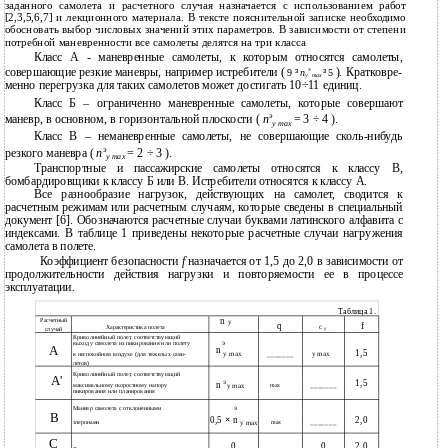
заданного самолета и расчетного случая назначается с использованием работ
[2,3,5,6,7] и лекционного материала. В тексте пояснительной записке необходимо
обосновать выбор числовых значений этих параметров. В зависимости от степени
потребной маневренности все самолеты делятся на три класса
Класс А - маневренные самолеты, к которым относятся самолеты,
совершающие резкие маневры, например истребители (
). Кратковре-
э
9
³
n
³
5
y
max
менно перегрузка для таких самолетов может достигать 10÷11 единиц.
Класс Б – ограниченно маневренные самолеты, которые совершают
э
маневр, в основном, в горизонтальной плоскости (
n
= 3 ÷ 4 ).
y max
Класс В – неманевренные самолеты, не совершающие сколь-нибудь
э
резкого маневра (
n
= 2 ÷ 3 ).
y max
Транспортные и пассажирские самолеты относятся к классу В,
бомбардировщики к классу Б или В. Истребители относятся к классу А.
Все разнообразие нагрузок, действующих на самолет, сводится к
расчетным режимам или расчетным случаям, которые сведены в специальный
документ [6]. Обозначаются расчетные случаи буквами латинского алфавита с
индексами. В таблице 1 приведены некоторые расчетные случаи нагружения
самолета в полете.
Коэффициент безопасности
f
назначается от 1,5 до 2,0 в зависимости от
продолжительности действия нагрузки и повторяемости ее в процессе
эксплуатации.
Таблица 1.
n
Расчетный
y
q
f
c
Характеристика полета
случай
y
Криволинейный полет, соответствующий
выходу самолета из пикирования или полету
э
А
n
1,5
y max
y max
в неспокойном воздухе (для тяжелых само-
_______
летов)
Криволинейный полет, соответствующий
А'
э
1,5
n
максимальному скоростному напору
max
_______
y max
пикирования или планирования
э
Маневр самолета с отклоненными
В
×
0,5
n
2,0
элеронами
max
_______
y max
C
0
0
2,0