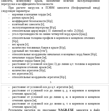
самолета, компоновку крыла, назначение величин эксплуатационной
перегрузки и коэффициента безопасности
При расчете нагрузок в ПЭВМ заносятся (бесформатный ввод)
следующие параметры:
-
корневая и концевая хорды [м];
-
размах крыла [м];
-
коэффициент безопасности [б/р];
-
взлетный вес самолета [т];
-
эксплуатационная перегрузка [б/р];
-
относительная циркуляция ( 11 значений из табл. 2) [б/р];
-
угол стреловидности по линии четвертей хорд крыла [град];
-
относительная толщина профиля в корневом и концевом сечениях
[б/р];
-
вес крыла [т];
-
количество топливных баков в крыле [б/р];
3
-
удельный вес топлива [т/м
];
-
относительные координаты начальных и концевых хорд баков [б/р];
-
начальные хорды баков [м];
-
концевые хорды баков [м];
-
расстояние от условной оси (рис.1) до линии ц.т. топлива в корневом
и концевом сечениях крыла [м];
-
количество агрегатов [б/р];
-
вес агрегатов [т];
-
относительные координаты агрегатов [б/р];
5
-
расстояние от условной оси до ц.т. агрегатов [м];
-
расстояние от условной оси до линии ц. д. в корневом и концевом
сечениях крыла [м];
-
расстояние от условной оси до линии ц. ж. в корневом и концевом
сечениях крыла [м];
-
расстояние от условной оси до линии ц. т. в корневом и концевом
сечениях крыла [м];
Результаты расчетов по программе
NAGR.EXE
заносятся в файл