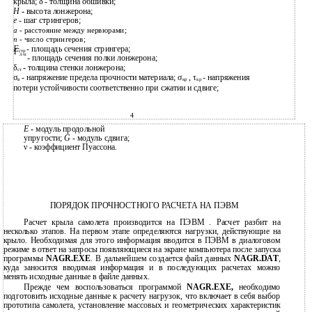
крыла; δ - толщина обшивки;
H
-
высота лонжерона;
e
- шаг стрингеров;
a
- расстояние между нервюрами;
n
- число стрингеров;
F
- площадь сечения стрингера;
F
стр
л-н
- площадь сечения полки лонжерона;
δ
-
толщина стенки лонжерона;
ст
σ
- напряжение предела прочности материала; σ
, τ
- напряжения
в
кр
кр
потери устойчивости соответственно при сжатии и сдвиге;
4
E
-
модуль продольной
упругости;
G
- модуль сдвига;
ν - коэффициент Пуассона.
ПОРЯДОК ПРОЧНОСТНОГО РАСЧЕТА НА ПЭВМ
Расчет крыла самолета производится на ПЭВМ . Расчет разбит на
несколько этапов. На первом этапе определяются нагрузки, действующие на
крыло. Необходимая для этого информация вводится в ПЭВМ в диалоговом
режиме в ответ на запросы появляющиеся на экране компьютера после запуска
программы
NAGR.EXE
. В дальнейшем создается файл данных
NAGR.DAT
,
куда заносится вводимая информация и в последующих расчетах можно
менять исходные данные в файле данных.
Прежде чем воспользоваться программой
NAGR.EXE,
необходимо
подготовить исходные данные к расчету нагрузок, что включает в себя выбор
прототипа самолета, установление массовых и геометрических характеристик