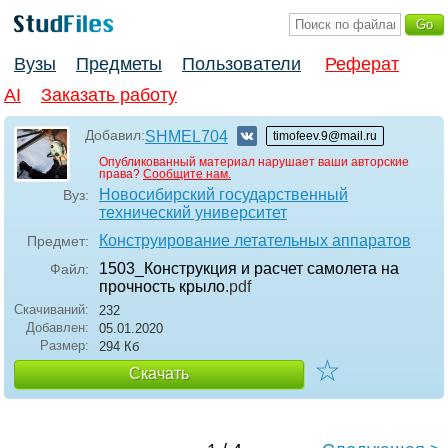
Вузы
Предметы
Пользователи
Реферат
AI
Заказать работу
Добавил:
SHMEL704
timofeev.9@mail.ru
Опубликованный материал нарушает ваши авторские
права?
Сообщите нам.
Новосибирский государственный
Вуз:
технический университет
Конструирование летательных аппаратов
Предмет:
1503_Конструкция и расчет самолета на
Файл:
прочность крыло
.pdf
Скачиваний:
232
Добавлен:
05.01.2020
Размер:
294 Кб
☆
Скачать