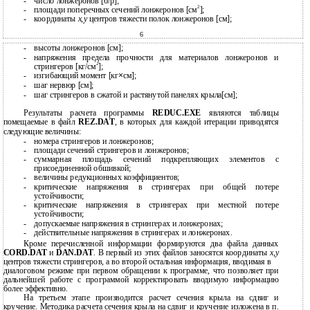
-
число лонжеронов [б/р];
2
-
площади поперечных сечений лонжеронов [см
];
-
координаты
x,y
центров тяжести полок лонжеронов [см];
6
-
высоты лонжеронов [см];
-
напряжения предела прочности для материалов лонжеронов и
2
стрингеров [кг/см
];
-
изгибающий момент [кг
×
см];
-
шаг нервюр [см];
-
шаг стрингеров в сжатой и растянутой панелях крыла[см];
Результаты расчета программы
REDUC.EXE
являются таблицы
помещаемые в файл
REZ.DAT
, в которых для каждой итерации приводятся
следующие величины:
-
номера стрингеров и лонжеронов;
-
площади сечений стрингеров и лонжеронов;
-
суммарная площадь сечений подкрепляющих элементов с
присоединенной обшивкой;
-
величины редукционных коэффициентов;
-
критические напряжения в стрингерах при общей потере
устойчивости;
-
критические напряжения в стрингерах при местной потере
устойчивости;
-
допускаемые напряжения в стрингерах и лонжеронах;
-
действительные напряжения в стрингерах и лонжеронах.
Кроме перечисленной информации формируются два файла данных
CORD.DAT
и
DAN.DAT
. В первый из этих файлов заносятся координаты
x,y
центров тяжести стрингеров, а во второй остальная информация, вводимая в
диалоговом режиме при первом обращении к программе, что позволяет при
дальнейшей работе с программой корректировать вводимую информацию
более эффективно.
На третьем этапе производится расчет сечения крыла на сдвиг и
кручение. Методика расчета сечения крыла на сдвиг и кручение изложена в п.