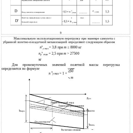
Вертикальное пикирование самолета
max
D
c
э
1,5
- 0,5
×
n
y min
Вход самолета в пикирование
_______
y max
э
Полет на отрицательных углах атаки с
max
D'
×
1,5
- 0,5
n
большой скоростью
_______
y max
9
Максимальную эксплуатационную перегрузку при маневре самолета с
убранной взлетно-посадочной механизацией определяют следующим образом
э
n
= 3,8 при
m
≤ 8000 кг
y max
э
n
= 2,5 при
m
> 27500
y
max
кг
Для промежуточных значений полетной массы перегрузка
определяется по формуле
250
э
n
= 1 +
y max
m
z
усл
Линия четвертей хорд
Линия центров давления
χ
b
Линия центров тяжести
корн.
Ось жесткости
b
конц.
Расчетное сечение