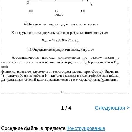
z
O
z
0.0
0.5
1.0
Рис. 1
4. Определение нагрузок, действующих на крыло
Конструкция крыла рассчитывается по разрушающим нагрузкам
э
э
э
,
P
=
G
×
n
P
=
P
×
f
разр.
y
4.1 Определение аэродинамических нагрузок
Аэродинамическая нагрузка распределяется по размаху крыла в
~
~
соответствии с изменением относительной циркуляции
(при вычислении
Г
Г
пл.
пл.
коэф-
фициента влиянием фюзеляжа и мотогондол можно пренебречь). Значения
~
следует брать из работы [4], где они задаются в виде графиков или таблиц
Г
пл.
для различных сечений крыла в зависимости от его характеристик (удлинения,
10
1 / 4
Следующая >
Соседние файлы в предмете
Конструирование