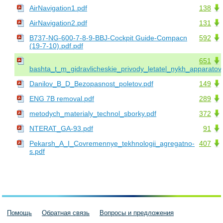
AirNavigation1.pdf
138
AirNavigation2.pdf
131
B737-NG-600-7-8-9-BBJ-Cockpit Guide-Compacn
592
(19-7-10).pdf.pdf
651
bashta_t_m_gidravlicheskie_privody_letatel_nykh_apparatov.
Danilov_B_D_Bezopasnost_poletov.pdf
149
ENG 7B removal.pdf
289
metodych_materialy_technol_sborky.pdf
372
NTERAT_GA-93.pdf
91
Pekarsh_A_I_Covremennye_tekhnologii_agregatno-
407
s.pdf
Помощь
Обратная связь
Вопросы и предложения