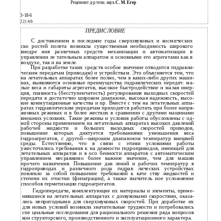
Рецензент д-р техн. наук
С. М. Егер
3-18-6
221-66
ПРЕДИСЛОВИЕ
С достижением в последние годы сверхзвуковых и космических
ско­ ростей полета возникла существенная необходимость широкого
внедре­ ния различных средств механизации и автоматизации в
управлении ле­ тательным аппаратом и основными его агрегатами как в
воздухе, так и на земле.
При разработке таких средств особое значение отводится гидравли­
ческим передачам (приводам) и устройствам. Это объясняется тем, что
на летательных аппаратах более полно, чем в каких-либо других маши­
нах, выявляются основные преимущества гидравлических передач: ма­
лые веса и габариты агрегатов, высокое быстродействие и малая инер­
ция, плавность (бесступенчатость) регулирования выходных скоростей
передачи в достаточно широком диапазоне, высокая надежность, высо­
кие коммутационные качества и пр. Вместе с тем на летательных аппа­
ратах гидравлическим передачам приходится работать при более напря­
женных режимах и в более жестких в сравнении с другими машинами
внешних условиях. Такие режимы и условия работы обусловлены с од­
ной стороны применением на летательных аппаратах высоких давлений
рабочей жидкости и больших выходных скоростей приводов,
повышение которых диктуется требованиями уменьшения веса
гидроагрегатов, с другой—широким диапазоном температур внешней
среды. Естественно, что в связи с этими условиями работы
ужесточились требования к на­ дежности гидроприводов, имеющей для
летательных аппаратов и в осо­ бенности аппаратов с автоматическим
управлением несравнимо более важное значение, чем для машин
прочего назначения. Повышение дав­ лений и рабочих температур в
гидроприводах и различного рода гидрав­ лических устройствах
повлекло за собой повышение требований к каче­ ству жидкостей и
степени их очистки (фильтрации), а также значитель­ ное усложнение
способов герметизации гидроагрегатов.
Гидропередачи, комплектующие их материалы и элементы, приме­
нявшиеся на летательных аппаратах с дозвуковыми скоростями, оказа­
лись непригодными для сверхзвуковых скоростей. При доработке их
для новых условий возникли значительные трудности и потребовались
спе­ циальные исследования для рационального решения ряда вопросов
кон­ структорского, производственного и эксплуатационного характера.