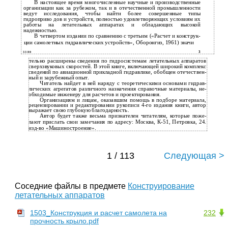
В
настоящее время многочисленные научные и производственные
организации как за рубежом, так и в отечественной промышленности
ведут исследования, чтобы найти более совершенные типы
гидроприво­ дов и устройств, полностью удовлетворяющих условиям их
работы на летательных аппаратах и обладающих высокой
надежностью.
В
четвертом издании по сравнению с третьим («Расчет и конструк­
ции самолетных гидравлических устройств», Оборонгиз, 1961) значи­
3
3 3 8 0
тельно расширены сведения по гидросистемам летательных аппаратов
сверхзвуковых скоростей. В этой книге, включающей широкий комплекс
сведений по авиационной прикладной гидравлике, обобщен отечествен­
ный и зарубежный опыт.
Читатель найдет в ней наряду с теоретическими основами гидрав­
лических агрегатов различного назначения справочные материалы, не­
обходимые инженеру для расчетов и проектирования.
Организациям и лицам, оказавшим помощь в подборе материала,
рецензировании и редактировании рукописи 4-го издания книги, автор
выражает свою глубокую благодарность.
Автор будет также весьма признателен читателям, которые поже­
лают прислать свои замечания по адресу: Москва, К-51, Петровка, 24.
изд-во «Машиностроение».
1 / 113
Следующая >
Соседние файлы в предмете
Конструирование
летательных аппаратов
1503_Конструкция и расчет самолета на
232
прочность крыло.pdf