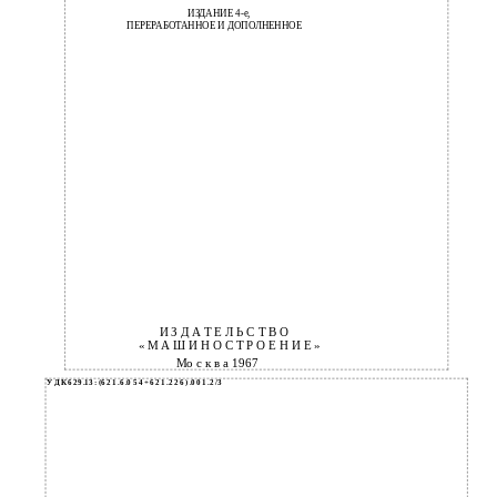
ИЗДАНИЕ 4-е,
ПЕРЕРАБОТАННОЕ И ДОПОЛНЕННОЕ
И
З Д А Т Е Л Ь С Т В О
«
М А Ш И Н О С Т Р О Е Н И Е »
Мо с к в а 1967
У Д К 6 29 .13 : (6 2 1 .6 .0 5 4 + 6 2 1 .2 2 6 ) .0 0 1 .2 /3