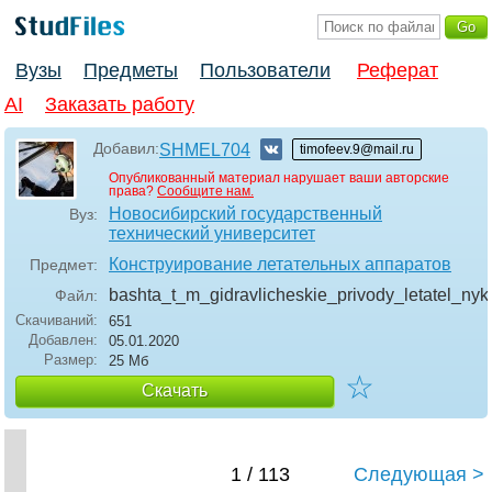
Вузы
Предметы
Пользователи
Реферат
AI
Заказать работу
Добавил:
SHMEL704
timofeev.9@mail.ru
Опубликованный материал нарушает ваши авторские
права?
Сообщите нам.
Новосибирский государственный
Вуз:
технический университет
Конструирование летательных аппаратов
Предмет:
bashta_t_m_gidravlicheskie_privody_letatel_ny
Файл:
Скачиваний:
651
Добавлен:
05.01.2020
Размер:
25 Мб
☆
Скачать
1 / 113
Следующая >