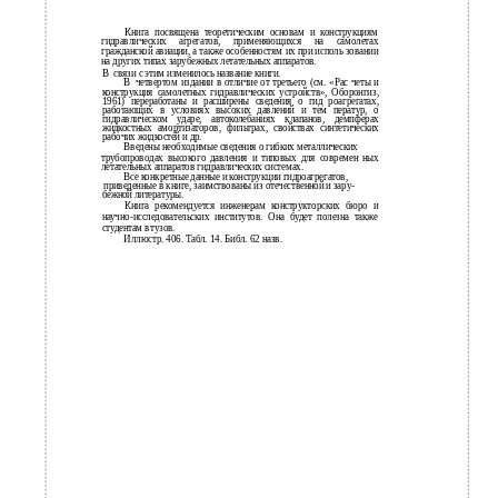
Книга посвящена теоретическим основам и конструкциям
гидравлических агрегатов, применяющихся на самолетах
гражданской авиации, а также особенностям их при исполь­ зовании
на других типах зарубежных летательных аппаратов.
В
связи с этим изменилось название книги.
В
четвертом издании в отличие от третьего (см. «Рас­ четы и
конструкция самолетных гидравлических устройств», Оборонгиз,
1961) переработаны и расширены сведения о гид­ роагрегатах,
работающих в условиях высоких давлений и тем­ ператур, о
гидравлическом ударе, автоколебаниях клапанов, демпферах
жидкостных амортизаторов, фильтрах, свойствах синтетических
рабочих жидкостей и др.
Введены необходимые сведения о гибких металлических
трубопроводах высокого давления и типовых для современ­ ных
летательных аппаратов гидравлических системах.
Все конкретные данные и конструкции гидроагрегатов,
приведенные в книге, заимствованы из отечественной и зару­
бежной литературы.
Книга рекомендуется инженерам конструкторских бюро и
научно-исследовательских институтов. Она будет полезна также
студентам втузов.
Иллюстр. 406. Табл. 14. Библ. 62 назв.