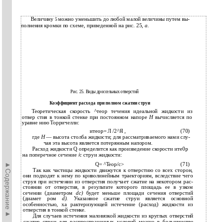
Величину
можно уменьшить до любой малой величины путем вы­
5
полнения кромки по схеме, приведенной на рис. 25,
а.
Рис. 25. Виды дроссельных отверстий
Коэффициент расхода при полном сжатии струи
Теоретическая скорость ^теор течения идеальной жидкости из
отвер­ стия в тонкой стенке при постоянном напоре
Н
вычисляется по
уравне­ нию Торричелли:
итеор= Л /2^Я ,
(70)
где
Н
— высота столба жидкости; для рассматриваемого нами слу­
чая эта высота является потерянным напором.
Расход жидкости Q определится как произведение скорости ите0р
на поперечное сечение /с струи жидкости:
►Содержание►
Q= ^Teop/c>
(71)
Так как частицы жидкости движутся к отверстию со всех сторон,
они подходят к нему по криволинейным траекториям, вследствие чего
струя при истечении из отверстия получает сжатие на некотором рас­
стоянии от отверстия, в результате которого площадь ее в узком
сечении (диаметром
dc)
будет меньше площади сечения отверстий
(диамет­ ром
d).
Указанное сжатие струи является основной
особенностью, ха­ рактеризующей истечение (расход) жидкости из
отверстия в тонкой стенке.
Для случаев истечения маловязкой жидкости из круглых отверстий
сжатие струи для распространенных условий можно в большинстве