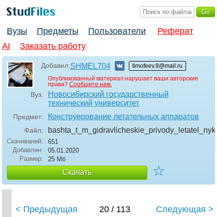
Вузы
Предметы
Пользователи
Реферат
AI
Заказать работу
Добавил:
SHMEL704
timofeev.9@mail.ru
Опубликованный материал нарушает ваши авторские
права?
Сообщите нам.
Новосибирский государственный
Вуз:
технический университет
Конструирование летательных аппаратов
Предмет:
bashta_t_m_gidravlicheskie_privody_letatel_ny
Файл:
Скачиваний:
651
Добавлен:
05.01.2020
Размер:
25 Мб
☆
Скачать
< Предыдущая
20 / 113
Следующая >