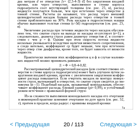
диа­ метрам
d
ее отверстия
[s=
(2,5-4-3) d] без закругления входной
кромки, или через отверстие, выполненное в стенке корпуса
гидроагрегата соот­ ветствующей толщины (см. рис. 25, в), расход
жидкости получается больше, чем при истечении через отверстие в
тонкой стенке. Расчеты по­ казывают, что расход через внешний
цилиндрический насадок больше расхода через отверстие в тонкой
стенке приблизительно на 30%. Роль насадка в гидросистемах машин
обычно выполняют толстые стенки (s>3d) гидроагрегатов (см. рис. 25,
в).
Увеличение расхода при течении жидкости через насадок обуслов­
лено тем, что сжатие струи на выходе из насадка отсутствует (е=1), а
следовательно, диаметр струи равен диаметру отверстия
d,
в соответ­
ствии с чем р = ф. Однако при этом скорость потока жидкости
несколько уменьшается вследствие наличия вязкостного сопротивления,
а следо­ вательно, коэффициент ср будет меньше, чем при истечении
через отвер­ стие диафрагмы, кроме того, он будет зависеть от вязкости
жидкости.
Практически значения этих коэффициентов ц и ф в случае маловяз­
ких жидкостей можно принимать равными
|1 = Ф = 0,8-4-0,82.
Рассматриваемый цилиндрический насадок (или соответственно от­
верстие в стенке корпуса гидроагрегата) может быть улучшен путем за­
кругления входной кромки, причем с увеличением закругления коэффи­
циент расхода повышается. Если очертить насадок по контуру поверх­
ности струи, вытекающей в отверстие, то сжатие струи сведется до ми­
нимума (в—1). Подобный насадок, называемый коноидальным, обеспе­
чивает коэффициент расхода, близкий единице (pi= 0,99), и устойчивый
режим истечения с правильной формой струи-
Из-за сложности выполнения коноидального насадка его очертание
в инженерной практике заменяют очертание по дуге круга (см. рис. 52,
г), причем в пределе, когда радиус
г
кривизны входной кромки
7а
< Предыдущая
20 / 113
Следующая >