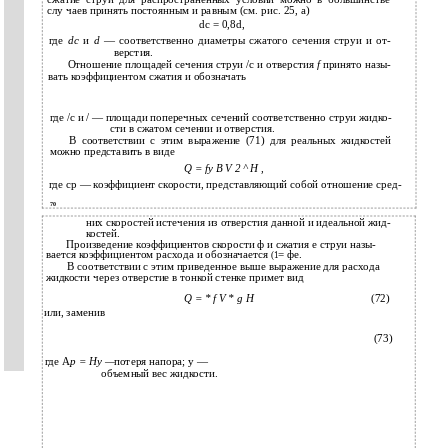
слу­ чаев принять постоянным и равным (см. рис. 25, а)
dc = 0,8d,
где
dc
и
d
— соответственно диаметры сжатого сечения струи и от­
верстия.
Отношение площадей сечения струи /с и отверстия
f
принято назы­
вать коэффициентом сжатия и обозначать
где /с и / — площади поперечных сечений соответственно струи жидко­
сти в сжатом сечении и отверстия.
В соответствии с этим выражение (71) для реальных жидкостей
можно представить в виде
Q = fy B V 2 ^ H ,
где ср — коэффициент скорости, представляющий собой отношение сред-
70
них скоростей истечения из отверстия данной и идеальной жид­
костей.
Произведение коэффициентов скорости ф и сжатия е струи назы­
вается коэффициентом расхода и обозначается
= фе.
(1
В соответствии с этим приведенное выше выражение для расхода
жидкости через отверстие в тонкой стенке примет вид
Q = * f V * g H
(72)
или, заменив
(73)
где А
р = Ну
—
потеря напора; у —
объемный вес жидкости.