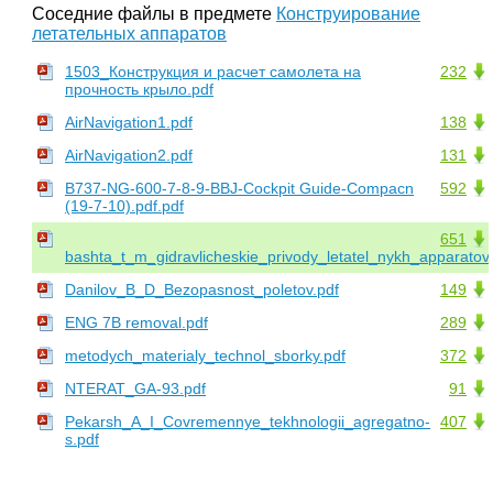
Соседние файлы в предмете
Конструирование
летательных аппаратов
1503_Конструкция и расчет самолета на
232
прочность крыло.pdf
AirNavigation1.pdf
138
AirNavigation2.pdf
131
B737-NG-600-7-8-9-BBJ-Cockpit Guide-Compacn
592
(19-7-10).pdf.pdf
651
bashta_t_m_gidravlicheskie_privody_letatel_nykh_apparatov.
Danilov_B_D_Bezopasnost_poletov.pdf
149
ENG 7B removal.pdf
289
metodych_materialy_technol_sborky.pdf
372
NTERAT_GA-93.pdf
91
Pekarsh_A_I_Covremennye_tekhnologii_agregatno-
407
s.pdf