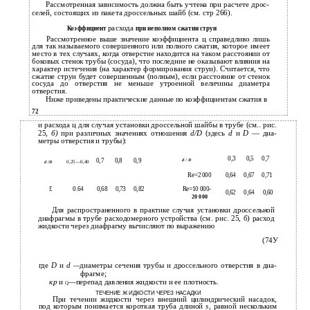
Рассмотренная зависимость должна быть учтена при расчете дрос­
селей, состоящих из пакета дроссельных шайб (см. стр 266).
расхода
Коэффициент
при неполном сжатии струи
Рассмотренное выше значение коэффициента ц справедливо лишь
для так называемого совершенного или полного сжатия, которое имеет
место в тех случаях, когда отверстие находится на таком расстоянии от
боковых стенок трубы (сосуда), что последние не оказывают влияния на
характер истечения (на характер формирования струи). Считается, что
сжатие струи будет совершенным (полным), если расстояние от стенок
сосуда до отверстия не меньше утроенной величины диаметра
отверстия.
Ниже приведены практические данные по коэффициентам сжатия в
72
и расхода ц для случая установки дроссельной шайбы в трубе (см.. рис.
25,
б)
при различных значениях отношения
d/D
(здесь
d
и
D
— диа­
метры отверстия и трубы):
0,3
0,5
0,7
0,7
0,8
0,9
d / D
0,25—0,40
d / D
Re=2 000
0,64
0,67
0,71
£
0.64
0,68
0,73
0,82
Re=10 000-
0,62
0,64
0,60
20 000
Для распространенного в практике случая установки дроссельной
диафрагмы в трубе расходомерного устройства (см. рис. 25, б) расход
жидкости через диафрагму вычисляют по выражению
(74У
где
D
и
d
—
диаметры сечения трубы и дроссельного отверстия в диа­
фрагме;
кр
и
—перепад давления жидкости и ее плотность.
Q
ТЕЧЕНИЕ Ж ИДКОСТИ ЧЕРЕЗ НАСАДКИ
При течении жидкости через внешний цилиндрический насадок,
под которым понимается короткая труба длиной
s,
равной нескольким