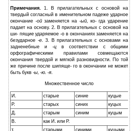
П
римеча
н
ия.
1. В прилагательных с основой на
твердый согласный в именительном падеже ударное
окончание
-ой
заменяется на
-ый,
ко- гда ударение
падает на основу. 2. В прилагательных с основой на
ши- пящие ударяемое -о в окончаниях заменяется на
безударное
-е.
3. В прилагательных с основами на
задненебные и
-ц
в соответствии с общими
орфографическими правилами совмещаются
окончания твердой и мягкой разновидности. По той
же причине после шипяще- го в окончании не может
быть букв
-ы,
-ю.
-я.
Множественное число
И.
старые
синие
куцые
Р.
старых
синих
куцых
Д.
старым
синим
куцым
В.
как И. или Р.
т.
старыми
синими
куцыми