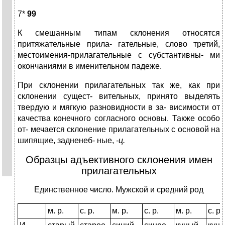
7*
99
К смешанным типам склонения относятся
притяжательные прила- гательные, слово третий,
местоимения-прилагательные с субстантивны- ми
окончаниями в именительном падеже.
При склонении прилагательных так же, как при
склонении сущест- вительных, принято выделять
твердую и мягкую разновидности в за- висимости от
качества конечного согласного основы. Также особо
от- мечается склонение прилагательных с основой на
шипящие, задненеб- ные,
-
ц
.
Образцы адъективного склонения имен
прилагательных
Единственное число. Мужской и средний род
м. р.
с. р.
м. р.
с. р.
м. р.
с. р.