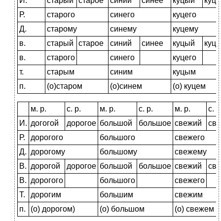
И.
старый
старое
синий
синее
куцый
куце
Р.
старого
синего
куцего
Д.
старому
синему
куцему
в.
старый
старое
синий
синее
куцый
куце
в.
старого
синего
куцего
т.
старым
синим
куцым
п.
(о)старом
(о)синем
(о) куцем
м. р.
с. р.
м. р.
с. р.
м. р.
с. р
И.
догогой
дорогое
большой
большое
свежий
св
Р.
дорогого
большого
свежего
Д.
дорогому
большому
свежему
В.
дорогой
дорогое
большой
большое
свежий
св
В.
дорогого
большого
свежего
Т.
дорогим
большим
свежим
п.
(о) дорогом)
(о) большом
(о) свежем