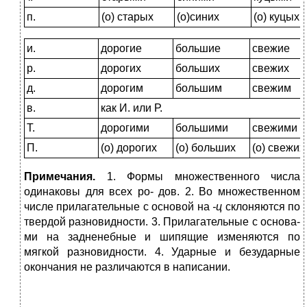
п.
(о) старых
(о)синих
(о) куцых
и.
дорогие
большие
свежие
р.
дорогих
больших
свежих
д.
дорогим
большим
свежим
в.
как И. или Р.
Т.
дорогими
большими
свежими
П.
(о) дорогих
(о) больших
(о) свежих
При
м
еча
н
ия.
1. Формы множественного числа
одинаковы для всех ро- дов. 2. Во множественном
числе прилагательные с основой на
-
ц
склоняются по
твердой разновидности. 3. Прилагательные с основа-
ми на задненебные и шипящие изменяются по
мягкой разновидности. 4. Ударные и безударные
окончания не различаются в написании.