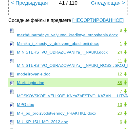
< Предыдущая
41 / 110
Следующая >
Соседние файлы в предмете
[НЕСОРТИРОВАННОЕ]
8
mezhdunarodnye_valyutno_kreditnye_otnoshenia.docx
Mimika_i_zhesty_v_delovom_obschenii.docx
1
MINISTERSTVO_OBRAZOVANIYa_I_NAUKI.docx
24
11
MINISTERSTVO_OBRAZOVANIYa_I_NAUKI_ROSSIJSKOJ_FE
modelirovanie.doc
12
Morfologia.doc
38
7
MOSKOVSKOE_VELIKOE_KNYaZhESTVO_KAZAN_I_LITVA.
MPG.doc
13
MR_po_proizvodstvennoy_PRAKTIKE.docx
20
MU_KP_ISU_MO_2012.doc
6