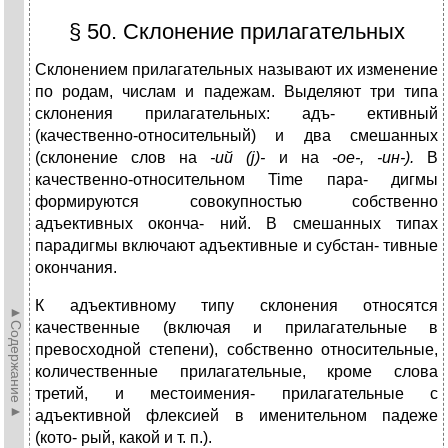
§ 50. Склонение прилагательных
Склонением прилагательных называют их изменение
по родам, числам и падежам. Выделяют три типа
склонения прилагательных: адъ- ективный
(качественно-относительный) и два смешанных
(склонение слов на
-ий
(j)-
и на
-о
е-,
-ин-).
В
качественно-относительном Time пара- дигмы
формируются совокупностью собственно
адъективных оконча- ний. В смешанных типах
парадигмы включают адъективные и субстан- тивные
окончания.
К адъективному типу склонения относятся
►Содержание►
качественные (включая и прилагательные в
превосходной степени), собственно относительные,
количественные прилагательные, кроме слова
третий, и местоимения- прилагательные с
адъективной флексией в именительном падеже
(кото- рый, какой и т. п.).