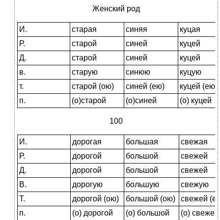
Женский род
И.
старая
синяя
куцая
Р.
старой
синей
куцей
Д.
старой
синей
куцей
в.
старую
синюю
куцую
т.
старой (ою)
синей (ею)
куцей (ею)
п.
(о)старой
(о)синей
(о) куцей
100
И.
дорогая
большая
свежая
Р.
дорогой
большой
свежей
Д.
дорогой
большой
свежей
В.
дорогую
большую
свежую
Т.
дорогой (ою)
большой (ою)
свежей (е
п.
(о) дорогой
(о) большой
(о) свежей