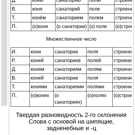
Д.
коню
санаторию
полю
строени
В.
коня
санаторий
поле
строени
Т.
конём
санаторием
полем
строени
П.
(о)коне
(о санатории)
(о) поле
(о)строе
Множественное число
И.
кони
санатории
поля
строения
Р.
коней
санаториев
полей
строений
Д.
коням
санаториям
полям
строени
В.
коней
санатории
поля
строения
Т.
конями
санаториями
полями
строени
П.
(о)конях
(о
(о)полях
(о)строе
санаториях)
Твердая разновидность 2-го склонения
Слова с основой на шипящие,
задненебные и -ц