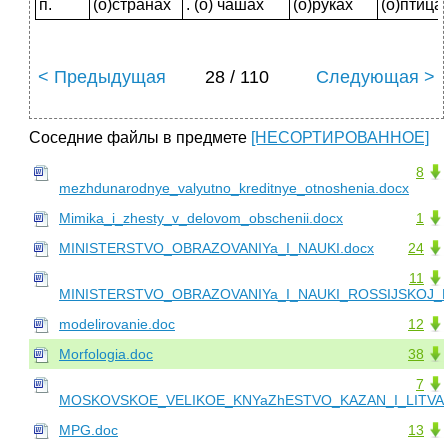
п.
(о)странах
. (о) чашах
(о)руках
(о)птица
< Предыдущая
28 / 110
Следующая >
Соседние файлы в предмете
[НЕСОРТИРОВАННОЕ]
8
mezhdunarodnye_valyutno_kreditnye_otnoshenia.docx
Mimika_i_zhesty_v_delovom_obschenii.docx
1
MINISTERSTVO_OBRAZOVANIYa_I_NAUKI.docx
24
11
MINISTERSTVO_OBRAZOVANIYa_I_NAUKI_ROSSIJSKOJ_FE
modelirovanie.doc
12
Morfologia.doc
38
7
MOSKOVSKOE_VELIKOE_KNYaZhESTVO_KAZAN_I_LITVA.
MPG.doc
13