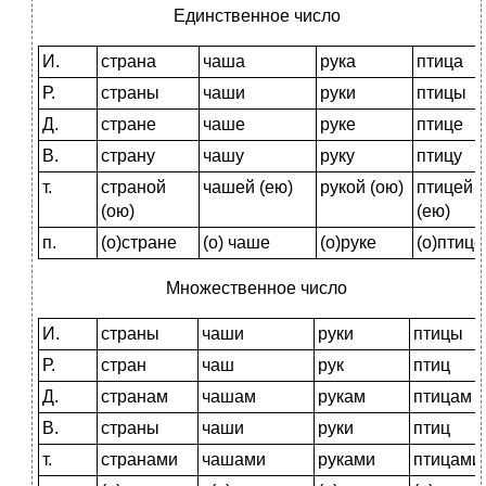
Единственное число
И.
страна
чаша
рука
птица
Р.
страны
чаши
руки
птицы
Д.
стране
чаше
руке
птице
В.
страну
чашу
руку
птицу
т.
страной
чашей (ею)
рукой (ою)
птицей
(ою)
(ею)
п.
(о)стране
(о) чаше
(о)руке
(о)птице
Множественное число
И.
страны
чаши
руки
птицы
Р.
стран
чаш
рук
птиц
Д.
странам
чашам
рукам
птицам
В.
страны
чаши
руки
птиц
т.
странами
чашами
руками
птицами