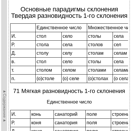
Основные парадигмы склонения
Твердая разновидность 1-го склонения
Единственное число
Множественное чи
И.
стол
село
столы
села
Р.
стола
села
столов
сел
Д.
столу
селу
столам
селам
в.
стол
село
столы
села
т.
столом
селом
столами
селами
п.
(о)столе
(о) селе
(о)столах
(о селах
71 Мягкая разновидность 1-го склонения
►Содержание►
Единственное число
И.
конь
санаторий
поле
строени
Р.
коня
санатория
поля
строени